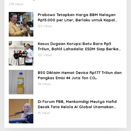
278 Views
Prabowo Tetapkan Harga BBM Nelayan
Rp15.000 per Liter, Berlaku untuk Kapal
30-200 GT
126 Views
Kasus Dugaan Korupsi Batu Bara Rp5
Triliun, Bahlil Lahadalia: ESDM Siap Berikan
Data
102 Views
B50 Diklaim Hemat Devisa Rp177 Triliun dan
Pangkas Emisi 44 Juta Ton CO₂
94 Views
Di Forum PBB, Menkomdigi Meutya Hafid
Desak Tata Kelola AI Global Utamakan
Perlindungan Anak
91 Views