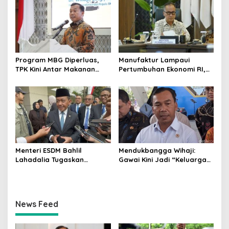
Program MBG Diperluas,
Manufaktur Lampaui
TPK Kini Antar Makanan
Pertumbuhan Ekonomi RI,
Bergizi untuk Ibu Hamil dan
Menperin Agus Gumiwang
Balita
Soroti Keberhasilan
Industrialisasi
Menteri ESDM Bahlil
Mendukbangga Wihaji:
Lahadalia Tugaskan
Gawai Kini Jadi “Keluarga
Lemigas Perkuat
Baru”, Orang Tua Harus
Pengadaan Migas dan
Perkuat Pengasuhan Anak
Pengawasan Kualitas BBM
News Feed