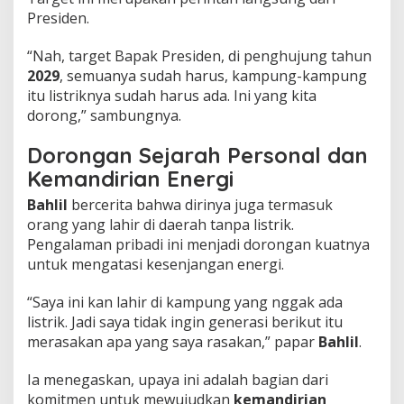
0
Presiden.
2
9
​“Nah, target Bapak Presiden, di penghujung tahun
,
W
2029
, semuanya sudah harus, kampung-kampung
u
itu listriknya sudah harus ada. Ini yang kita
j
dorong,” sambungnya.
u
d
Dorongan Sejarah Personal dan
k
a
Kemandirian Energi
n
Bahlil
bercerita bahwa dirinya juga termasuk
M
a
orang yang lahir di daerah tanpa listrik.
n
Pengalaman pribadi ini menjadi dorongan kuatnya
d
untuk mengatasi kesenjangan energi.
i
r
​“Saya ini kan lahir di kampung yang nggak ada
i
E
listrik. Jadi saya tidak ingin generasi berikut itu
n
merasakan apa yang saya rasakan,” papar
Bahlil
.
e
r
​Ia menegaskan, upaya ini adalah bagian dari
g
komitmen untuk mewujudkan
kemandirian
i