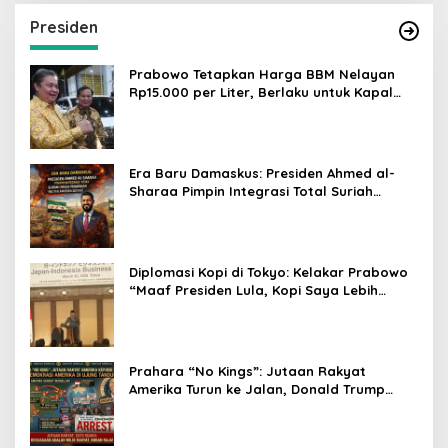
Presiden
Prabowo Tetapkan Harga BBM Nelayan
Rp15.000 per Liter, Berlaku untuk Kapal
30-200 GT
Era Baru Damaskus: Presiden Ahmed al-
Sharaa Pimpin Integrasi Total Suriah
Pasca-Penarikan Militer Amerika Serikat
Diplomasi Kopi di Tokyo: Kelakar Prabowo
“Maaf Presiden Lula, Kopi Saya Lebih
Enak!” Guncang Forum Bisnis Jepang
Prahara “No Kings”: Jutaan Rakyat
Amerika Turun ke Jalan, Donald Trump
dalam Kepungan Protes Global!