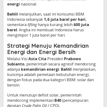
V
energi
nasional.
i
s
Bahlil
melanjutkan, saat ini konsumsi BBM
i
Indonesia sebanyak
1,6 juta barel per hari
,
A
sementara
lifting
hanya kurang lebih
600 juta
s
t
barel
. Angka ini membuat Indonesia harus
a
mengimpor 1 juta barel per hari.
C
i
Strategi Menuju Kemandirian
t
a
Energi dan Energi Bersih
P
​Melalui Visi
Asta Cita
Presiden
Prabowo
r
a
Subianto
, pemerintah secara agresif mendorong
b
adanya
kemandirian energi
.
Bahlil
menjelaskan,
o
kuncinya adalah pemetaan kebutuhan energi,
w
dengan fokus pada dua kategori BBM: solar dan
o
!
bensin.
​Untuk menutupi defisit solar, pemerintah
mendorong implementasi
B40
(pencampuran
dengan
Crude Palm Oil
/ CPO).