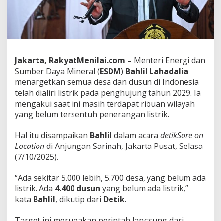
0
0
D
u
s
u
n
Jakarta, RakyatMenilai.com –
Menteri Energi dan
B
Sumber Daya Mineral (
ESDM
)
Bahlil Lahadalia
e
menargetkan semua desa dan dusun di Indonesia
r
telah dialiri listrik pada penghujung tahun 2029. Ia
l
i
mengakui saat ini masih terdapat ribuan wilayah
s
yang belum tersentuh penerangan listrik.
t
r
​Hal itu disampaikan
Bahlil
dalam acara
detikSore on
i
Location
di Anjungan Sarinah, Jakarta Pusat, Selasa
k
P
(7/10/2025).
e
n
​“Ada sekitar 5.000 lebih, 5.700 desa, yang belum ada
u
listrik. Ada
4.400 dusun
yang belum ada listrik,”
h
kata
Bahlil
, dikutip dari
Detik
.
d
i
2
​Target ini merupakan perintah langsung dari