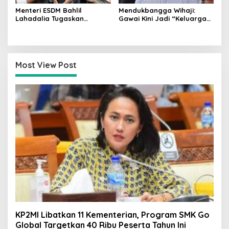
Menteri ESDM Bahlil
Mendukbangga Wihaji:
Lahadalia Tugaskan
Gawai Kini Jadi “Keluarga
Lemigas Perkuat
Baru”, Orang Tua Harus
Pengadaan Migas dan
Perkuat Pengasuhan Anak
Pengawasan Kualitas BBM
Most View Post
KP2MI Libatkan 11 Kementerian, Program SMK Go
Global Targetkan 40 Ribu Peserta Tahun Ini