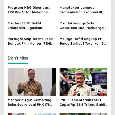
i
Buruh PT Namnam Fashion
Tegaskan Komitmen
g
Industries
Akuntabilitas
Program MBG Diperluas,
Manufaktur Lampaui
TPK Kini Antar Makanan
Pertumbuhan Ekonomi RI,
a
Bergizi untuk Ibu Hamil dan
Menperin Agus Gumiwang
t
Balita
Soroti Keberhasilan
Menteri ESDM Bahlil
Mendukbangga Wihaji:
Industrialisasi
i
Lahadalia Tugaskan
Gawai Kini Jadi “Keluarga
Lemigas Perkuat
Baru”, Orang Tua Harus
o
Pengadaan Migas dan
Perkuat Pengasuhan Anak
Portugal Siap Terima Lebih
Meutya Hafid Ungkap PP
n
Pengawasan Kualitas BBM
Banyak PMI, Menteri P2MI
Tunas Berhasil Turunkan 5
Mukhtarudin Kebut
Juta Akun Anak di Platform
Penyelesaian MoU
Digital
Don't Miss
Menperin Agus Gumiwang
PNBP Kementerian ESDM
Buka Suara soal PHK 178
Capai Rp138,4 Triliun, Bahlil
Buruh PT Namnam Fashion
Tegaskan Komitmen
Industries
Akuntabilitas