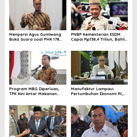
Menperin Agus Gumiwang
PNBP Kementerian ESDM
Buka Suara soal PHK 178
Capai Rp138,4 Triliun, Bahlil
Buruh PT Namnam Fashion
Tegaskan Komitmen
Industries
Akuntabilitas
Program MBG Diperluas,
Manufaktur Lampaui
TPK Kini Antar Makanan
Pertumbuhan Ekonomi RI,
Bergizi untuk Ibu Hamil dan
Menperin Agus Gumiwang
Balita
Soroti Keberhasilan
Industrialisasi