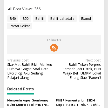
Post Views:
366
B40
B50
Bahlil
Bahlil Lahadalia
Etanol
Partai Golkar
Follow Us
P
Previous post
Next post
SkakMat Bahlil Bikin Menkeu
Bahlil Teken Perpres
o
Purbaya ‘Gagap’ Soal Data
Sampah Jadi Listrik, PLN
s
LPG 3 Kg, Akui Sedang
Wajib Beli, UMKM Lokal
Pelajari Ulang!
Energi Siap “Panen”!
t
n
Related Posts
a
v
Menperin Agus Gumiwang
PNBP Kementerian ESDM
Buka Suara soal PHK 178
Capai Rp138,4 Triliun, Bahlil