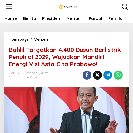
S
k
i
p
Home
Berita
Presiden
Menteri
Parpol
Pemilu
P
t
o
c
Homepage
/
Menteri
B
o
a
n
Bahlil Targetkan 4.400 Dusun Berlistrik
h
t
l
e
Penuh di 2029, Wujudkan Mandiri
i
n
Energi Visi Asta Cita Prabowo!
l
t
T
Rory AZ
October 8, 2025
a
Menteri
366 Views
r
g
e
t
k
a
n
4
.
4