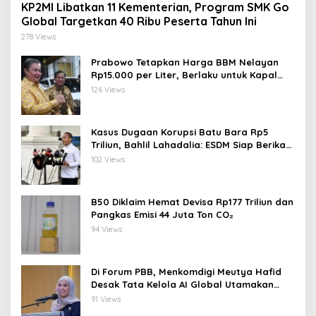
KP2MI Libatkan 11 Kementerian, Program SMK Go
Global Targetkan 40 Ribu Peserta Tahun Ini
278 Views
Prabowo Tetapkan Harga BBM Nelayan
Rp15.000 per Liter, Berlaku untuk Kapal
30-200 GT
126 Views
Kasus Dugaan Korupsi Batu Bara Rp5
Triliun, Bahlil Lahadalia: ESDM Siap Berikan
Data
102 Views
B50 Diklaim Hemat Devisa Rp177 Triliun dan
Pangkas Emisi 44 Juta Ton CO₂
94 Views
Di Forum PBB, Menkomdigi Meutya Hafid
Desak Tata Kelola AI Global Utamakan
Perlindungan Anak
91 Views