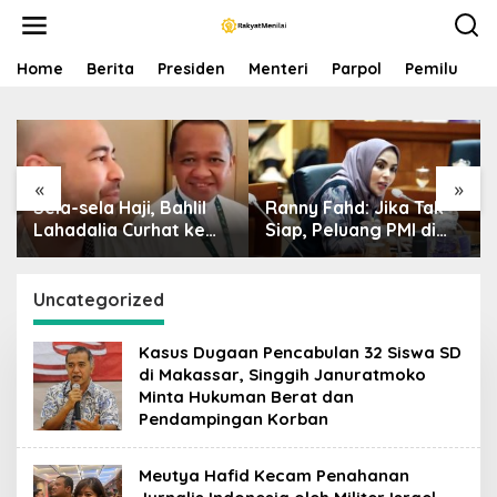
S
k
i
p
Home
Berita
Presiden
Menteri
Parpol
Pemilu
P
t
o
c
o
n
«
»
t
Sela-sela Haji, Bahlil
Ranny Fahd: Jika Tak
e
n
Lahadalia Curhat ke
Siap, Peluang PMI di
t
Raffi Ahmad: Saya
Jepang Bisa Jadi
Penasaran Siapa
Petaka bagi SDM
Pencipta Lagu MBG,
Indonesia
Uncategorized
Ajak Makan
Kasus Dugaan Pencabulan 32 Siswa SD
di Makassar, Singgih Januratmoko
Minta Hukuman Berat dan
Pendampingan Korban
Meutya Hafid Kecam Penahanan