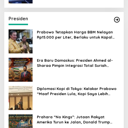
Presiden
Prabowo Tetapkan Harga BBM Nelayan
Rp15.000 per Liter, Berlaku untuk Kapal
30-200 GT
Era Baru Damaskus: Presiden Ahmed al-
Sharaa Pimpin Integrasi Total Suriah
Pasca-Penarikan Militer Amerika Serikat
Diplomasi Kopi di Tokyo: Kelakar Prabowo
“Maaf Presiden Lula, Kopi Saya Lebih
Enak!” Guncang Forum Bisnis Jepang
Prahara “No Kings”: Jutaan Rakyat
Amerika Turun ke Jalan, Donald Trump
dalam Kepungan Protes Global!