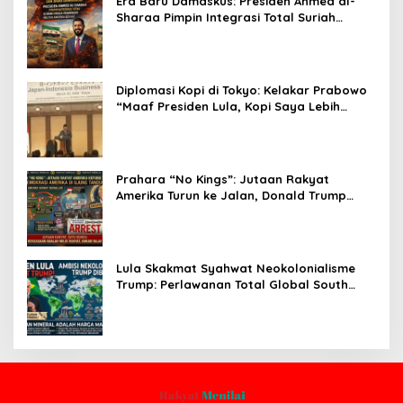
Era Baru Damaskus: Presiden Ahmed al-
Sharaa Pimpin Integrasi Total Suriah
Pasca-Penarikan Militer Amerika Serikat
Diplomasi Kopi di Tokyo: Kelakar Prabowo
“Maaf Presiden Lula, Kopi Saya Lebih
Enak!” Guncang Forum Bisnis Jepang
Prahara “No Kings”: Jutaan Rakyat
Amerika Turun ke Jalan, Donald Trump
dalam Kepungan Protes Global!
Lula Skakmat Syahwat Neokolonialisme
Trump: Perlawanan Total Global South
Terhadap Penjajahan Gaya Baru