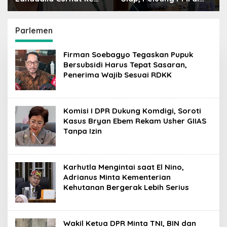
Raffi Ahmad: Saya
Jepang Bisa Jadi
Penasaran Siapa
Petaka bagi SDM
Pencipta Lagu MBG,
Indonesia
Parlemen
Ajak Makan
Firman Soebagyo Tegaskan Pupuk
Bersubsidi Harus Tepat Sasaran,
Penerima Wajib Sesuai RDKK
Komisi I DPR Dukung Komdigi, Soroti
Kasus Bryan Ebem Rekam Usher GIIAS
Tanpa Izin
Karhutla Mengintai saat El Nino,
Adrianus Minta Kementerian
Kehutanan Bergerak Lebih Serius
Wakil Ketua DPR Minta TNI, BIN dan