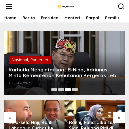
S
k
i
p
Home
Berita
Presiden
Menteri
Parpol
Pemilu
P
t
o
c
o
n
t
e
n
Nasional
,
Parlemen
t
Karhutla Mengintai saat El Nino, Adrianus
Minta Kementerian Kehutanan Bergerak Lebih
Serius
August 6, 2026
«
»
Sela-sela Haji, Bahlil
Ranny Fahd: Jika Tak
Lahadalia Curhat ke
Siap, Peluang PMI di