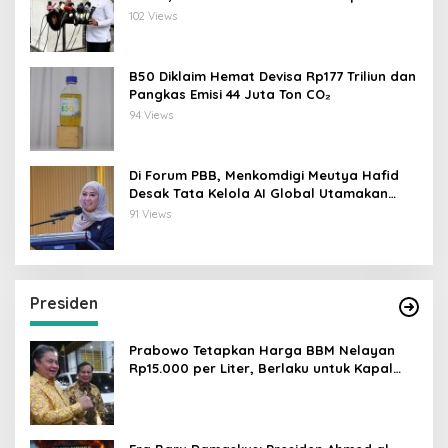
Data
102 Views
B50 Diklaim Hemat Devisa Rp177 Triliun dan
Pangkas Emisi 44 Juta Ton CO₂
94 Views
Di Forum PBB, Menkomdigi Meutya Hafid
Desak Tata Kelola AI Global Utamakan
Perlindungan Anak
91 Views
Presiden
Prabowo Tetapkan Harga BBM Nelayan
Rp15.000 per Liter, Berlaku untuk Kapal
30-200 GT