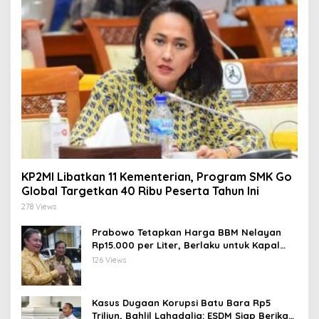
KP2MI Libatkan 11 Kementerian, Program SMK Go
Global Targetkan 40 Ribu Peserta Tahun Ini
278 Views
Prabowo Tetapkan Harga BBM Nelayan
Rp15.000 per Liter, Berlaku untuk Kapal
30-200 GT
126 Views
Kasus Dugaan Korupsi Batu Bara Rp5
Triliun, Bahlil Lahadalia: ESDM Siap Berikan