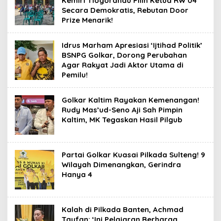
Kemiri Tlogorandu Pilih Ketua RW 04
Secara Demokratis, Rebutan Door
Prize Menarik!
Idrus Marham Apresiasi ‘Ijtihad Politik’
BSNPG Golkar, Dorong Perubahan
Agar Rakyat Jadi Aktor Utama di
Pemilu!
Golkar Kaltim Rayakan Kemenangan!
Rudy Mas’ud-Seno Aji Sah Pimpin
Kaltim, MK Tegaskan Hasil Pilgub
Partai Golkar Kuasai Pilkada Sulteng! 9
Wilayah Dimenangkan, Gerindra
Hanya 4
Kalah di Pilkada Banten, Achmad
Taufan: ‘Ini Pelajaran Berharga,