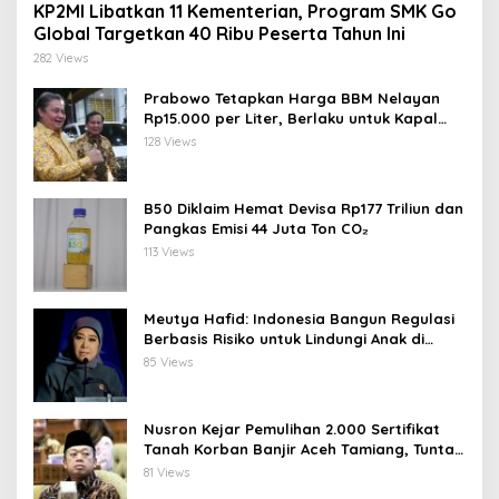
KP2MI Libatkan 11 Kementerian, Program SMK Go
Global Targetkan 40 Ribu Peserta Tahun Ini
282 Views
Prabowo Tetapkan Harga BBM Nelayan
Rp15.000 per Liter, Berlaku untuk Kapal
30-200 GT
128 Views
B50 Diklaim Hemat Devisa Rp177 Triliun dan
Pangkas Emisi 44 Juta Ton CO₂
113 Views
Meutya Hafid: Indonesia Bangun Regulasi
Berbasis Risiko untuk Lindungi Anak di
Dunia Digital
85 Views
Nusron Kejar Pemulihan 2.000 Sertifikat
Tanah Korban Banjir Aceh Tamiang, Tuntas
Desember 2026
81 Views