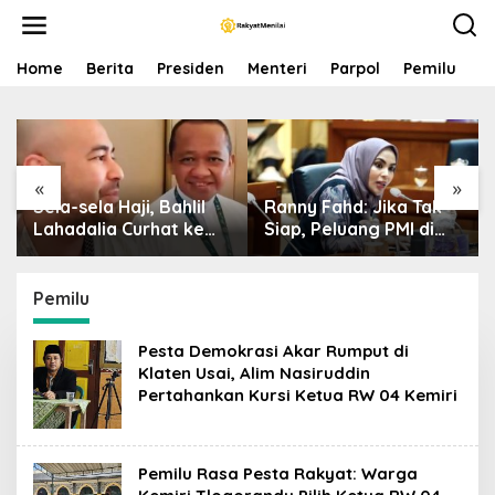
S
k
i
p
Home
Berita
Presiden
Menteri
Parpol
Pemilu
P
t
o
c
o
n
«
»
t
Sela-sela Haji, Bahlil
Ranny Fahd: Jika Tak
e
n
Lahadalia Curhat ke
Siap, Peluang PMI di
t
Raffi Ahmad: Saya
Jepang Bisa Jadi
Penasaran Siapa
Petaka bagi SDM
Pencipta Lagu MBG,
Indonesia
Pemilu
Ajak Makan
Pesta Demokrasi Akar Rumput di
Klaten Usai, Alim Nasiruddin
Pertahankan Kursi Ketua RW 04 Kemiri
Pemilu Rasa Pesta Rakyat: Warga