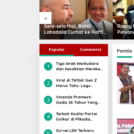
«
agyo di Hari
Sela-sela Haji, Bahlil
Ranny F
ila: Jangan
Lahadalia Curhat ke Raffi
Peluan
ial, Ini Tiga
Ahmad: Saya Penasaran
Jadi P
yata yang
Siapa Pencipta Lagu MBG,
Indone
Popular
Comments
Persatuan
Ajak Makan
Pemilu
Tiga Anak Werkudara
1
dan Kesaktian Mereka:
Gatotkaca, Antareja,
atau Antasena, Siapa
Viral di TikTok! Gen Z
2
Paling Kuat?
Harus Tahu: Lagu
“Jangan Tunggu Lama-
lama” Ternyata Bukan
Vinanda Pramesti
3
Asli Milik Cici Paramida
Gadis 26 Tahun Yang
Diusung Partai Golkar
di Pilwakot Kediri, Ini
Terkait Koalisi Partai
4
Sosoknya
Golkar di Pilkada
Karanganyar 2024,
Ilyas Akbar Almadani:
Survei LSN Terbaru:
5