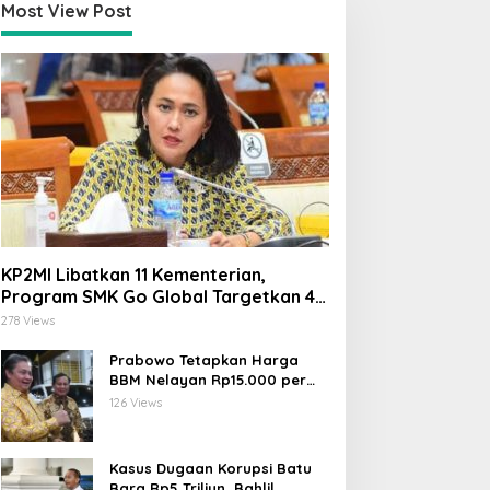
Most View Post
ari Yuliati Desak
Firman Soebagyo di Hari
engusutan Tuntas Kasus
Lahir Pancasila: Jangan
antri Tewas di Lombok:
Cuma Seremonial, Ini Tiga
elaku Harus Dihukum,
Tantangan Nyata yang
angan Generalisasi
Mengancam Persatuan
esantren
KP2MI Libatkan 11 Kementerian,
Program SMK Go Global Targetkan 40
Ribu Peserta Tahun Ini
278 Views
Prabowo Tetapkan Harga
BBM Nelayan Rp15.000 per
Liter, Berlaku untuk Kapal 30-
126 Views
200 GT
Kasus Dugaan Korupsi Batu
Bara Rp5 Triliun, Bahlil