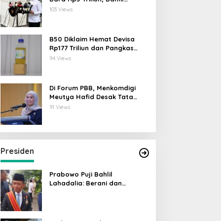
Lahadalia: ESDM Siap Berikan
103 Views
Data
B50 Diklaim Hemat Devisa
Rp177 Triliun dan Pangkas
Emisi 44 Juta Ton CO₂
94 Views
Di Forum PBB, Menkomdigi
Meutya Hafid Desak Tata
Kelola AI Global Utamakan
91 Views
Perlindungan Anak
Presiden
Prabowo Puji Bahlil
Lahadalia: Berani dan
Cerdas, Rapor Kinerjanya 88–
89