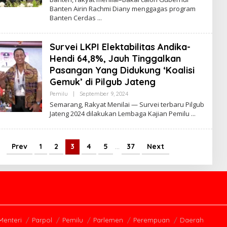
R
Banten Airin Rachmi Diany menggagas program
O
Banten Cerdas
R
Y
A
Z
Survei LKPI Elektabilitas Andika-
Hendi 64,8%, Jauh Tinggalkan
Pasangan Yang Didukung ‘Koalisi
Gemuk’ di Pilgub Jateng
Pemilu
|
September 9, 2024
B
Y
Semarang, Rakyat Menilai — Survei terbaru Pilgub
R
Jateng 2024 dilakukan Lembaga Kajian Pemilu
O
R
Y
A
Z
Prev
1
2
3
4
5
…
37
Next
Menteri
Parpol
Pemilu
Parlemen
Perempuan
Daerah