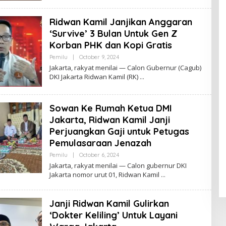
Y
A
Ridwan Kamil Janjikan Anggaran
Z
‘Survive’ 3 Bulan Untuk Gen Z
Korban PHK dan Kopi Gratis
Pemilu
|
October 9, 2024
B
Y
Jakarta, rakyat menilai — Calon Gubernur (Cagub)
R
DKI Jakarta Ridwan Kamil (RK)
O
R
Y
A
Sowan Ke Rumah Ketua DMI
Z
Jakarta, Ridwan Kamil Janji
Perjuangkan Gaji untuk Petugas
Pemulasaraan Jenazah
Pemilu
|
October 6, 2024
B
Y
Jakarta, rakyat menilai — Calon gubernur DKI
R
Jakarta nomor urut 01, Ridwan Kamil
O
R
Y
A
Janji Ridwan Kamil Gulirkan
Z
‘Dokter Keliling’ Untuk Layani