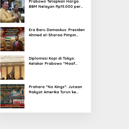
Prabowo Tetapkan Harga
BBM Nelayan Rp15.000 per
Liter, Berlaku untuk Kapal 30-
200 GT
Era Baru Damaskus: Presiden
Ahmed al-Sharaa Pimpin
Integrasi Total Suriah Pasca-
Penarikan Militer Amerika
Serikat
Diplomasi Kopi di Tokyo:
Kelakar Prabowo “Maaf
Presiden Lula, Kopi Saya
Lebih Enak!” Guncang Forum
Bisnis Jepang
Prahara “No Kings”: Jutaan
Rakyat Amerika Turun ke
Jalan, Donald Trump dalam
Kepungan Protes Global!