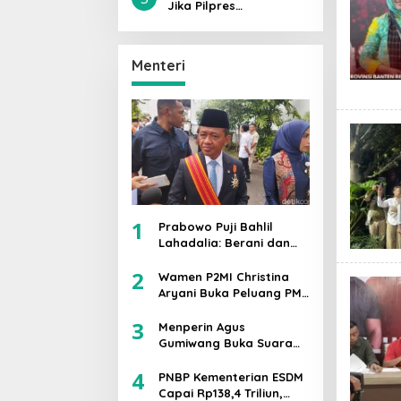
Sebagai Kader Saya
Jika Pilpres
Sami’na Wa Aṭo’na
Dilaksanakan Hari Ini,
Prabowo-Gibran Lolos
Putaran Kedua,
Menteri
Mengantongi 42,1℅
Suara
1
Prabowo Puji Bahlil
Lahadalia: Berani dan
Cerdas, Rapor
2
Kinerjanya 88–89
Wamen P2MI Christina
Aryani Buka Peluang PMI
Kerja ke Ceko, Ini Sektor
3
dan Syaratnya
Menperin Agus
Gumiwang Buka Suara
soal PHK 178 Buruh PT
4
Namnam Fashion
PNBP Kementerian ESDM
Industries
Capai Rp138,4 Triliun,