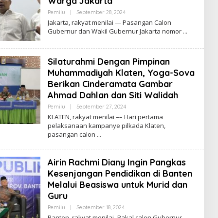
Warga Jakarta
Pemilu
|
September 28, 2024
B
Y
Jakarta, rakyat menilai — Pasangan Calon
R
Gubernur dan Wakil Gubernur Jakarta nomor
O
R
Y
A
Silaturahmi Dengan Pimpinan
Z
Muhammadiyah Klaten, Yoga-Sova
Berikan Cinderamata Gambar
Ahmad Dahlan dan Siti Walidah
Pemilu
|
September 27, 2024
B
Y
KLATEN, rakyat menilai –– Hari pertama
R
pelaksanaan kampanye pilkada Klaten,
O
pasangan calon
R
Y
A
Z
Airin Rachmi Diany Ingin Pangkas
Kesenjangan Pendidikan di Banten
Melalui Beasiswa untuk Murid dan
Guru
Pemilu
|
September 18, 2024
B
Y
Banten, rakyat menilai–Bakal calon Gubernur