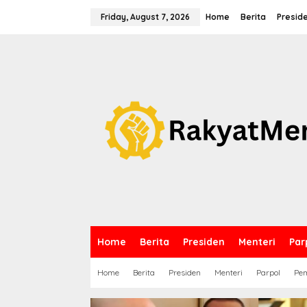
S
k
Friday, August 7, 2026
Home
Berita
Presid
i
p
t
o
c
o
n
t
e
n
t
Home
Berita
Presiden
Menteri
Par
Home
Berita
Presiden
Menteri
Parpol
Pem