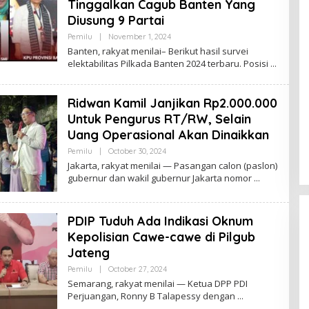
Tinggalkan Cagub Banten Yang
Diusung 9 Partai
Pemilu
|
November 1, 2024
B
Y
Banten, rakyat menilai– Berikut hasil survei
R
elektabilitas Pilkada Banten 2024 terbaru. Posisi
O
R
Y
A
Ridwan Kamil Janjikan Rp2.000.000
Z
Untuk Pengurus RT/RW, Selain
Uang Operasional Akan Dinaikkan
Pemilu
|
October 30, 2024
B
Y
Jakarta, rakyat menilai — Pasangan calon (paslon)
R
gubernur dan wakil gubernur Jakarta nomor
O
R
Y
A
PDIP Tuduh Ada Indikasi Oknum
Z
Kepolisian Cawe-cawe di Pilgub
Jateng
Pemilu
|
October 27, 2024
B
Y
Semarang, rakyat menilai — Ketua DPP PDI
R
Perjuangan, Ronny B Talapessy dengan
O
R