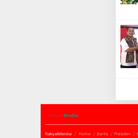
RakyatMenilai
Home
Berita
Presiden