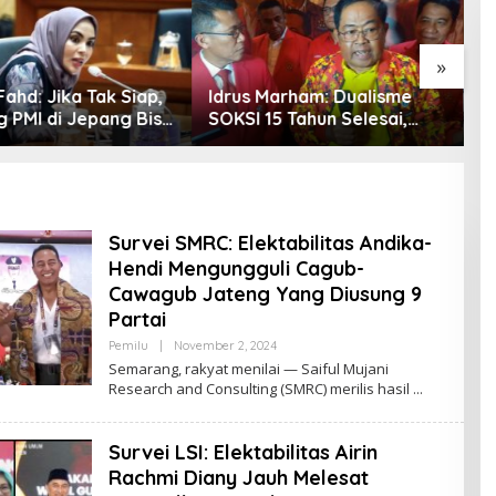
»
ahd: Jika Tak Siap,
Idrus Marham: Dualisme
S
g PMI di Jepang Bisa
SOKSI 15 Tahun Selesai,
P
etaka bagi SDM
Golkar Akui Hanya
S
sia
Kepemimpinan Misbakhun
P
J
P
Survei SMRC: Elektabilitas Andika-
Hendi Mengungguli Cagub-
Cawagub Jateng Yang Diusung 9
Partai
Pemilu
|
November 2, 2024
B
Y
Semarang, rakyat menilai — Saiful Mujani
R
Research and Consulting (SMRC) merilis hasil
O
R
Y
A
Survei LSI: Elektabilitas Airin
Z
Rachmi Diany Jauh Melesat