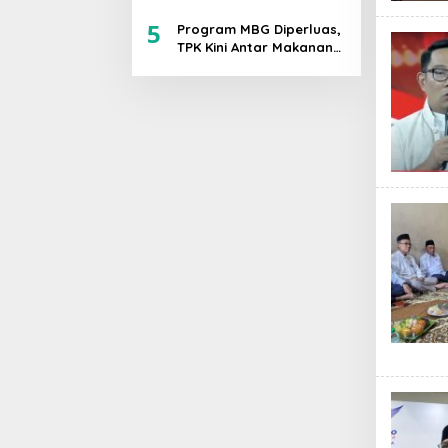
Bahlil Tegaskan
5
Komitmen Akuntabilitas
Program MBG Diperluas,
TPK Kini Antar Makanan
Bergizi untuk Ibu Hamil
dan Balita