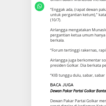
P
a
“Enggak ada, (rapat dewan pak
k
untuk pergantian ketum),” kata
a
(10/7).
r
B
a
Airlangga mengatakan Munaslu
h
pergantian ketua umum hanya d
a
berkala.
s
M
“Forum tertinggi rakernas, rap
u
n
a
Airlangga juga berkomentar so
s
presiden Golkar. Dia berkata p
l
u
“KIB tunggu dulu, sabar, sabar
b
BACA JUGA
Dewan Pakar Partai Golkar Bant
Dewan Pakar Partai Golkar mengg
rapat digelar di kediaman Ket