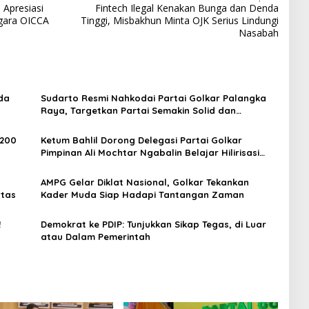
 Apresiasi
Fintech Ilegal Kenakan Bunga dan Denda
egara OICCA
Tinggi, Misbakhun Minta OJK Serius Lindungi
Nasabah
da
Sudarto Resmi Nahkodai Partai Golkar Palangka
Raya, Targetkan Partai Semakin Solid dan
Dipercaya Rakyat
 200
Ketum Bahlil Dorong Delegasi Partai Golkar
Pimpinan Ali Mochtar Ngabalin Belajar Hilirisasi
Hingga Industrialisasi dari China
AMPG Gelar Diklat Nasional, Golkar Tekankan
ntas
Kader Muda Siap Hadapi Tantangan Zaman
!
Demokrat ke PDIP: Tunjukkan Sikap Tegas, di Luar
atau Dalam Pemerintah