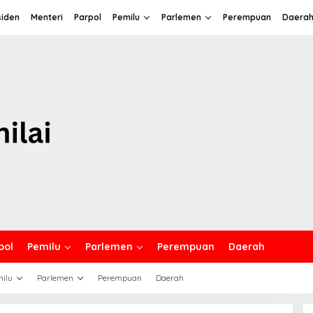
siden
Menteri
Parpol
Pemilu
Parlemen
Perempuan
Daera
pol
Pemilu
Parlemen
Perempuan
Daerah
ilu
Parlemen
Perempuan
Daerah