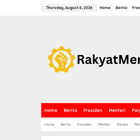
S
k
Thursday, August 6, 2026
Home
Berita
Pre
i
p
t
o
c
o
n
t
e
n
t
Home
Berita
Presiden
Menteri
Par
Home
Berita
Presiden
Menteri
Parpol
Pem