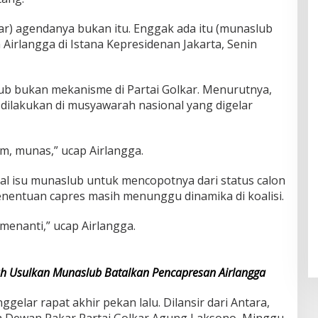
ar) agendanya bukan itu. Enggak ada itu (munaslub
 Airlangga di Istana Kepresidenan Jakarta, Senin
b bukan mekanisme di Partai Golkar. Menurutnya,
ilakukan di musyawarah nasional yang digelar
im, munas,” ucap Airlangga.
al isu munaslub untuk mencopotnya dari status calon
enentuan capres masih menunggu dinamika di koalisi.
 menanti,” ucap Airlangga.
ah Usulkan Munaslub Batalkan Pencapresan Airlangga
elar rapat akhir pekan lalu. Dilansir dari Antara,
ua Dewan Pakar Partai Golkar Agung Laksono, Minggu