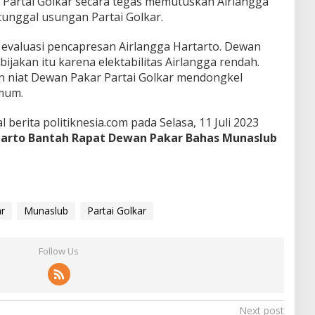
s Partai Golkar secara tegas memutuskan Airlangga
tunggal usungan Partai Golkar.
evaluasi pencapresan Airlangga Hartarto. Dewan
akan itu karena elektabilitas Airlangga rendah.
an niat Dewan Pakar Partai Golkar mendongkel
umum.
al berita politiknesia.com pada Selasa, 11 Juli 2023
tarto Bantah Rapat Dewan Pakar Bahas Munaslub
r
Munaslub
Partai Golkar
Follow Us
Next post