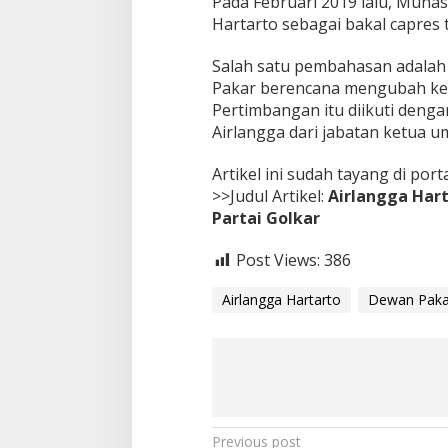
Pada Februari 2019 lalu, Muna
Hartarto sebagai bakal capres 
Salah satu pembahasan adalah 
Pakar berencana mengubah kebij
Pertimbangan itu diikuti deng
Airlangga dari jabatan ketua 
Artikel ini sudah tayang di port
>>Judul Artikel:
Airlangga Har
Partai Golkar
Post Views:
386
Airlangga Hartarto
Dewan Paka
P
Previous post