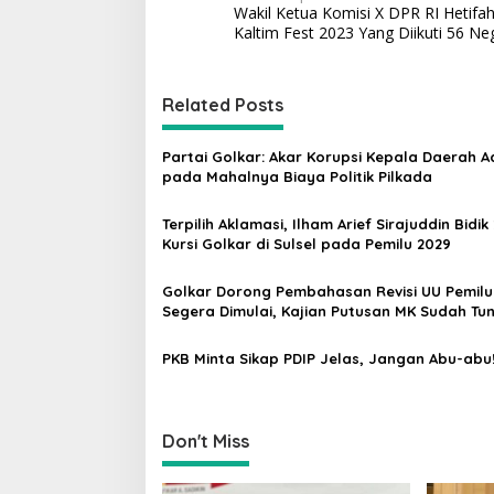
Wakil Ketua Komisi X DPR RI Hetifah
o
Kaltim Fest 2023 Yang Diikuti 56 N
s
t
Related Posts
n
a
Partai Golkar: Akar Korupsi Kepala Daerah A
v
pada Mahalnya Biaya Politik Pilkada
i
Terpilih Aklamasi, Ilham Arief Sirajuddin Bidik
g
Kursi Golkar di Sulsel pada Pemilu 2029
a
Golkar Dorong Pembahasan Revisi UU Pemilu
t
Segera Dimulai, Kajian Putusan MK Sudah Tu
i
PKB Minta Sikap PDIP Jelas, Jangan Abu-abu
o
n
Don't Miss