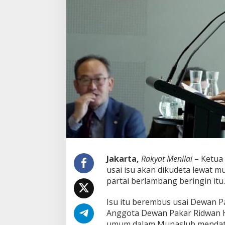
a
H
a
r
t
a
r
t
o
B
a
n
t
a
h
R
a
Jakarta,
Rakyat Menilai
– Ketua 
p
usai isu akan dikudeta lewat m
a
t
partai berlambang beringin itu.
D
e
Isu itu berembus usai Dewan Pa
w
Anggota Dewan Pakar Ridwan H
a
umum dalam Munaslub mendat
n