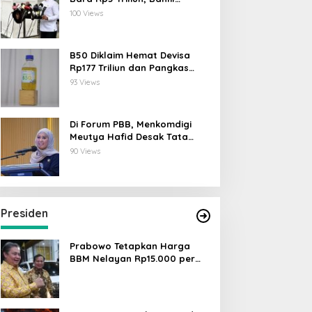
Lahadalia: ESDM Siap Berikan
100 Views
Data
B50 Diklaim Hemat Devisa
Rp177 Triliun dan Pangkas
Emisi 44 Juta Ton CO₂
93 Views
Di Forum PBB, Menkomdigi
Meutya Hafid Desak Tata
Kelola AI Global Utamakan
90 Views
Perlindungan Anak
Presiden
Prabowo Tetapkan Harga
BBM Nelayan Rp15.000 per
Liter, Berlaku untuk Kapal 30-
200 GT