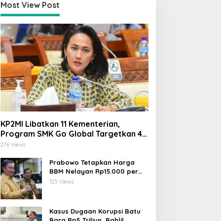
Most View Post
KP2MI Libatkan 11 Kementerian,
Program SMK Go Global Targetkan 40
Ribu Peserta Tahun Ini
276 Views
Prabowo Tetapkan Harga
BBM Nelayan Rp15.000 per
Liter, Berlaku untuk Kapal 30-
125 Views
200 GT
Kasus Dugaan Korupsi Batu
Bara Rp5 Triliun, Bahlil