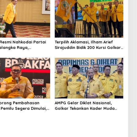
Resmi Nahkodai Partai
Terpilih Aklamasi, Ilham Arief
alangka Raya,
Sirajuddin Bidik 200 Kursi Golkar
n Partai Semakin Solid
di Sulsel pada Pemilu 2029
rcaya Rakyat
Dorong Pembahasan
AMPG Gelar Diklat Nasional,
 Pemilu Segera Dimulai,
Golkar Tekankan Kader Muda
utusan MK Sudah Tuntas
Siap Hadapi Tantangan Zaman