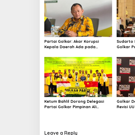
Partai Golkar: Akar Korupsi
Sudarto 
Kepala Daerah Ada pada
Golkar P
Mahalnya Biaya Politik Pilkada
Targetka
dan Dipe
Ketum Bahlil Dorong Delegasi
Golkar 
Partai Golkar Pimpinan Ali
Revisi UU
Mochtar Ngabalin Belajar
Kajian P
Hilirisasi Hingga Industrialisasi
dari China
Leave a Reply