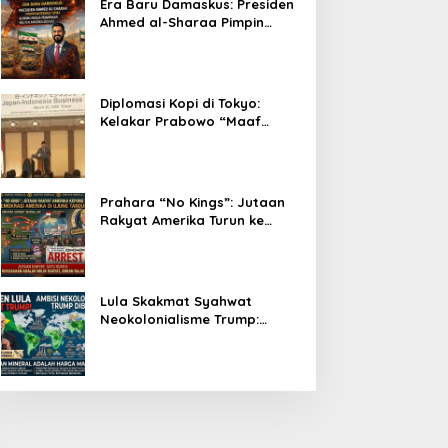
Era Baru Damaskus: Presiden
Ahmed al-Sharaa Pimpin
Integrasi Total Suriah Pasca-
Penarikan Militer Amerika
Serikat
Diplomasi Kopi di Tokyo:
Kelakar Prabowo “Maaf
Presiden Lula, Kopi Saya
Lebih Enak!” Guncang Forum
Bisnis Jepang
Prahara “No Kings”: Jutaan
Rakyat Amerika Turun ke
Jalan, Donald Trump dalam
Kepungan Protes Global!
Lula Skakmat Syahwat
Neokolonialisme Trump:
Perlawanan Total Global
South Terhadap Penjajahan
Gaya Baru