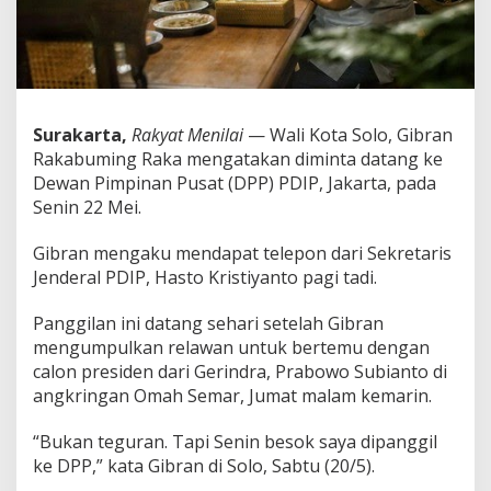
l
o
,
G
i
b
r
Surakarta,
Rakyat Menilai
— Wali Kota Solo, Gibran
a
Rakabuming Raka mengatakan diminta datang ke
n
Dewan Pimpinan Pusat (DPP) PDIP, Jakarta, pada
D
Senin 22 Mei.
i
p
a
Gibran mengaku mendapat telepon dari Sekretaris
n
Jenderal PDIP, Hasto Kristiyanto pagi tadi.
g
g
Panggilan ini datang sehari setelah Gibran
i
l
mengumpulkan relawan untuk bertemu dengan
D
calon presiden dari Gerindra, Prabowo Subianto di
P
angkringan Omah Semar, Jumat malam kemarin.
P
P
“Bukan teguran. Tapi Senin besok saya dipanggil
D
I
ke DPP,” kata Gibran di Solo, Sabtu (20/5).
P