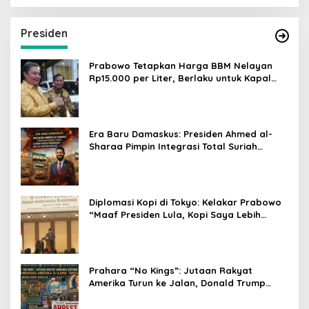
Presiden
Prabowo Tetapkan Harga BBM Nelayan
Rp15.000 per Liter, Berlaku untuk Kapal
30-200 GT
Era Baru Damaskus: Presiden Ahmed al-
Sharaa Pimpin Integrasi Total Suriah
Pasca-Penarikan Militer Amerika Serikat
Diplomasi Kopi di Tokyo: Kelakar Prabowo
“Maaf Presiden Lula, Kopi Saya Lebih
Enak!” Guncang Forum Bisnis Jepang
Prahara “No Kings”: Jutaan Rakyat
Amerika Turun ke Jalan, Donald Trump
dalam Kepungan Protes Global!