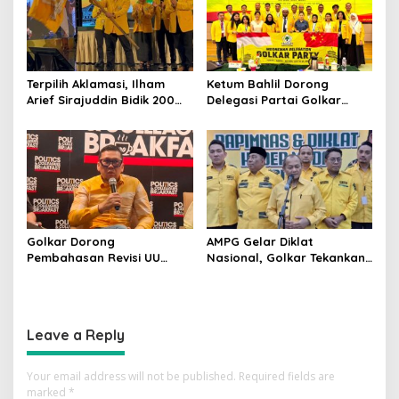
Terpilih Aklamasi, Ilham
Ketum Bahlil Dorong
Arief Sirajuddin Bidik 200
Delegasi Partai Golkar
Kursi Golkar di Sulsel pada
Pimpinan Ali Mochtar
Pemilu 2029
Ngabalin Belajar Hilirisasi
Hingga Industrialisasi dari
China
Golkar Dorong
AMPG Gelar Diklat
Pembahasan Revisi UU
Nasional, Golkar Tekankan
Pemilu Segera Dimulai,
Kader Muda Siap Hadapi
Kajian Putusan MK Sudah
Tantangan Zaman
Tuntas
Leave a Reply
Your email address will not be published.
Required fields are
marked
*