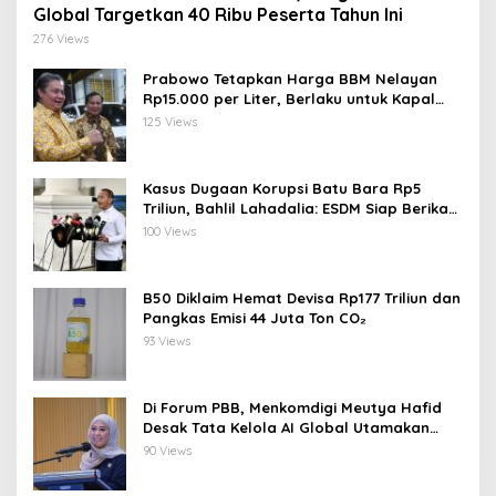
Global Targetkan 40 Ribu Peserta Tahun Ini
276 Views
Prabowo Tetapkan Harga BBM Nelayan
Rp15.000 per Liter, Berlaku untuk Kapal
30-200 GT
125 Views
Kasus Dugaan Korupsi Batu Bara Rp5
Triliun, Bahlil Lahadalia: ESDM Siap Berikan
Data
100 Views
B50 Diklaim Hemat Devisa Rp177 Triliun dan
Pangkas Emisi 44 Juta Ton CO₂
93 Views
Di Forum PBB, Menkomdigi Meutya Hafid
Desak Tata Kelola AI Global Utamakan
Perlindungan Anak
90 Views