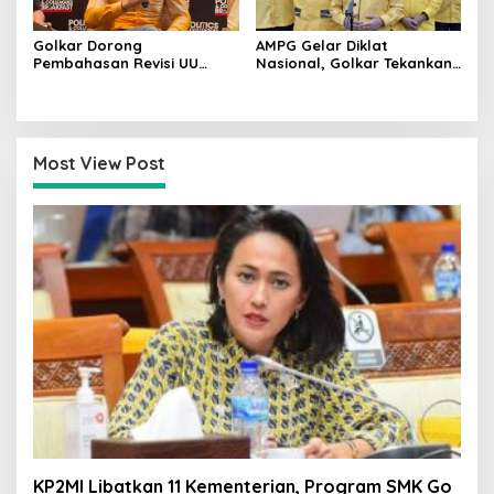
Golkar Dorong
AMPG Gelar Diklat
Pembahasan Revisi UU
Nasional, Golkar Tekankan
Pemilu Segera Dimulai,
Kader Muda Siap Hadapi
Kajian Putusan MK Sudah
Tantangan Zaman
Tuntas
Most View Post
KP2MI Libatkan 11 Kementerian, Program SMK Go