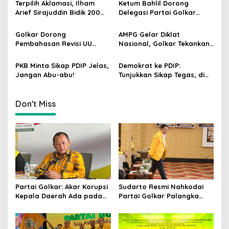
g
Terpilih Aklamasi, Ilham
Ketum Bahlil Dorong
Dipercaya Rakyat
Arief Sirajuddin Bidik 200
Delegasi Partai Golkar
a
Kursi Golkar di Sulsel pada
Pimpinan Ali Mochtar
t
Pemilu 2029
Ngabalin Belajar Hilirisasi
Golkar Dorong
AMPG Gelar Diklat
Hingga Industrialisasi dari
i
Pembahasan Revisi UU
Nasional, Golkar Tekankan
China
Pemilu Segera Dimulai,
Kader Muda Siap Hadapi
o
Kajian Putusan MK Sudah
Tantangan Zaman
PKB Minta Sikap PDIP Jelas,
Demokrat ke PDIP:
n
Tuntas
Jangan Abu-abu!
Tunjukkan Sikap Tegas, di
Luar atau Dalam
Pemerintah
Don't Miss
Partai Golkar: Akar Korupsi
Sudarto Resmi Nahkodai
Kepala Daerah Ada pada
Partai Golkar Palangka
Mahalnya Biaya Politik
Raya, Targetkan Partai
Pilkada
Semakin Solid dan
Dipercaya Rakyat