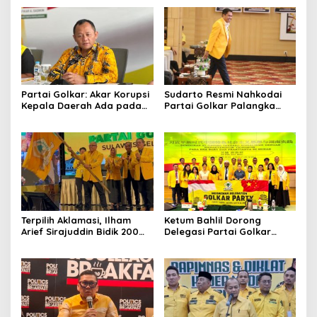
Partai Golkar: Akar Korupsi
Sudarto Resmi Nahkodai
Kepala Daerah Ada pada
Partai Golkar Palangka
Mahalnya Biaya Politik
Raya, Targetkan Partai
Pilkada
Semakin Solid dan
Dipercaya Rakyat
Terpilih Aklamasi, Ilham
Ketum Bahlil Dorong
Arief Sirajuddin Bidik 200
Delegasi Partai Golkar
Kursi Golkar di Sulsel pada
Pimpinan Ali Mochtar
Pemilu 2029
Ngabalin Belajar Hilirisasi
Hingga Industrialisasi dari
China