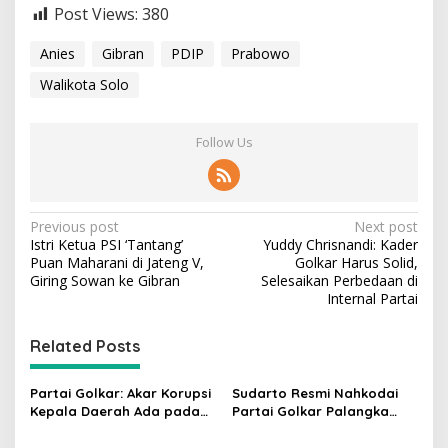
Post Views:
380
Anies
Gibran
PDIP
Prabowo
Walikota Solo
Follow Us
P
Previous post
Next post
Istri Ketua PSI ‘Tantang’
Yuddy Chrisnandi: Kader
o
Puan Maharani di Jateng V,
Golkar Harus Solid,
s
Giring Sowan ke Gibran
Selesaikan Perbedaan di
Internal Partai
t
n
Related Posts
a
v
Partai Golkar: Akar Korupsi
Sudarto Resmi Nahkodai
Kepala Daerah Ada pada
Partai Golkar Palangka
i
Mahalnya Biaya Politik
Raya, Targetkan Partai
Pilkada
Semakin Solid dan