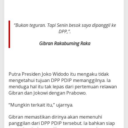
,
G
i
m
i
“Bukan teguran. Tapi Senin besok saya dipanggil ke
k
DPP,”.
A
t
Gibran Rakabuming Raka
a
u
B
a
s
a
Putra Presiden Joko Widodo itu mengaku tidak
-
mengetahui tujuan DPP PDIP memanggilnya. Ia
b
a
menduga hal itu tak lepas dari pertemuan relawan
s
Gibran dan Jokowi dengan Prabowo.
i
?
“Mungkin terkait itu,” ujarnya.
Gibran memastikan dirinya akan memenuhi
panggilan dari DPP PDIP tersebut. Ia bahkan siap