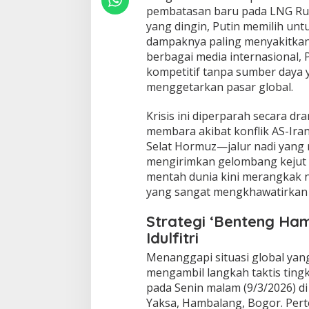
pembatasan baru pada LNG Rusi
o
d
yang dingin, Putin memilih un
a
dampaknya paling menyakitkan b
n
berbagai media internasional,
B
kompetitif tanpa sumber daya y
a
h
menggetarkan pasar global.
l
i
​Krisis ini diperparah secara d
l
membara akibat konflik AS-Ira
S
Selat Hormuz—jalur nadi yan
u
s
mengirimkan gelombang kejut 
u
mentah dunia kini merangkak na
n
yang sangat mengkhawatirkan 
S
t
Strategi ‘Benteng H
r
a
Idulfitri
t
​Menanggapi situasi global yan
e
mengambil langkah taktis tingk
g
i
pada Senin malam (9/3/2026) d
L
Yaksa, Hambalang, Bogor. Pert
a