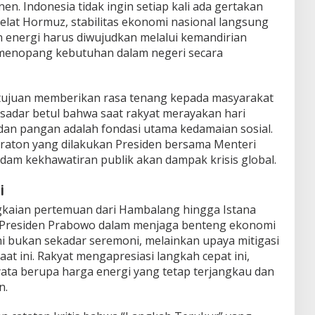
en. Indonesia tidak ingin setiap kali ada gertakan
Selat Hormuz, stabilitas ekonomi nasional langsung
 energi harus diwujudkan melalui kemandirian
enopang kebutuhan dalam negeri secara
ertujuan memberikan rasa tenang kepada masyarakat
h sadar betul bahwa saat rakyat merayakan hari
 dan pangan adalah fondasi utama kedamaian sosial.
maraton yang dilakukan Presiden bersama Menteri
am kekhawatiran publik akan dampak krisis global.
i
ngkaian pertemuan dari Hambalang hingga Istana
n Presiden Prabowo dalam menjaga benteng ekonomi
ni bukan sekadar seremoni, melainkan upaya mitigasi
aat ini. Rakyat mengapresiasi langkah cepat ini,
ata berupa harga energi yang tetap terjangkau dan
n.