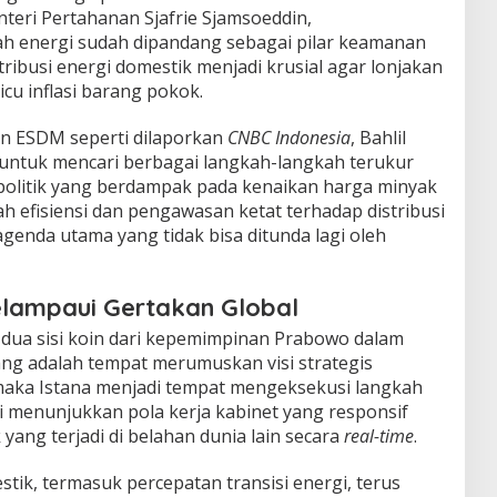
nteri Pertahanan Sjafrie Sjamsoeddin,
h energi sudah dipandang sebagai pilar keamanan
tribusi energi domestik menjadi krusial agar lonjakan
cu inflasi barang pokok.
an ESDM seperti dilaporkan
CNBC Indonesia
, Bahlil
untuk mencari berbagai langkah-langkah terukur
politik yang berdampak pada kenaikan harga minyak
 efisiensi dan pengawasan ketat terhadap distribusi
agenda utama yang tidak bisa ditunda lagi oleh
elampaui Gertakan Global
 dua sisi koin dari kepemimpinan Prabowo dalam
ang adalah tempat merumuskan visi strategis
aka Istana menjadi tempat mengeksekusi langkah
ini menunjukkan pola kerja kabinet yang responsif
yang terjadi di belahan dunia lain secara
real-time
.
stik, termasuk percepatan transisi energi, terus