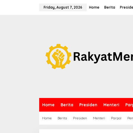
S
k
Friday, August 7, 2026
Home
Berita
Presid
i
p
t
o
c
o
n
t
e
n
t
Home
Berita
Presiden
Menteri
Par
Home
Berita
Presiden
Menteri
Parpol
Pem