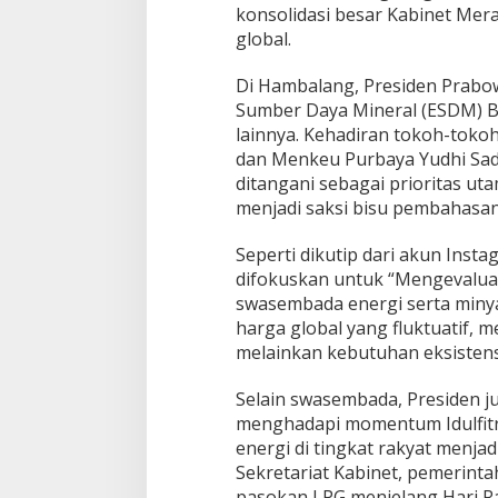
konsolidasi besar Kabinet Mera
w
global.
a
n
G
​Di Hambalang, Presiden Prabo
u
Sumber Daya Mineral (ESDM) Bah
n
lainnya. Kehadiran tokoh-toko
c
dan Menkeu Purbaya Yudhi Sad
a
n
ditangani sebagai prioritas u
g
menjadi saksi bisu pembahasan 
a
n
​Seperti dikutip dari akun Inst
G
difokuskan untuk “Mengevalu
l
o
swasembada energi serta miny
b
harga global yang fluktuatif, 
a
melainkan kebutuhan eksistensi
l
​Selain swasembada, Presiden 
menghadapi momentum Idulfitri.
energi di tingkat rakyat menja
Sekretariat Kabinet, pemerint
pasokan LPG menjelang Hari Ray