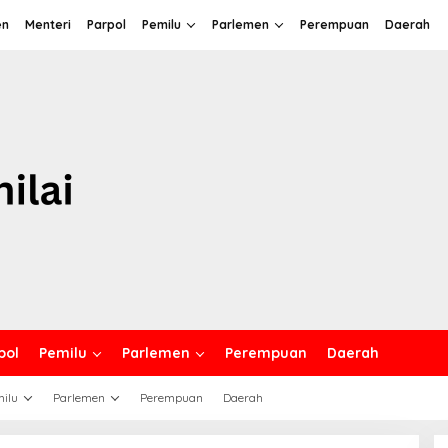
en
Menteri
Parpol
Pemilu
Parlemen
Perempuan
Daerah
pol
Pemilu
Parlemen
Perempuan
Daerah
ilu
Parlemen
Perempuan
Daerah