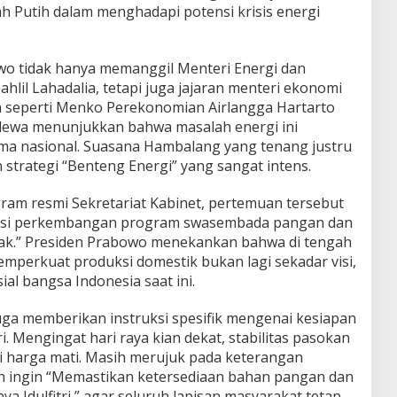
h Putih dalam menghadapi potensi krisis energi
wo tidak hanya memanggil Menteri Energi dan
lil Lahadalia, tetapi juga jajaran menteri ekonomi
h seperti Menko Perekonomian Airlangga Hartarto
ewa menunjukkan bahwa masalah energi ini
tama nasional. Suasana Hambalang yang tenang justru
strategi “Benteng Energi” yang sangat intens.
agram resmi Sekretariat Kabinet, pertemuan tersebut
asi perkembangan program swasembada pangan dan
ak.” Presiden Prabowo menekankan bahwa di tengah
memperkuat produksi domestik bukan lagi sekadar visi,
al bangsa Indonesia saat ini.
juga memberikan instruksi spesifik mengenai kesiapan
 Mengingat hari raya kian dekat, stabilitas pasokan
di harga mati. Masih merujuk pada keterangan
ah ingin “Memastikan ketersediaan bahan pangan dan
a Idulfitri,” agar seluruh lapisan masyarakat tetap