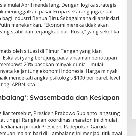
a mulai April mendatang. Dengan logika strategis
tuk meninggalkan pasar Eropa sekarang juga, saat
agi industri Benua Biru. Sebagaimana dilansir dari
 Putin menekankan, “Ekonomi mereka tidak akan
ang stabil dan terjangkau dari Rusia,” yang seketika
ramatis oleh situasi di Timur Tengah yang kian
n. Eskalasi yang berujung pada ancaman penutupan
g membawa 20% pasokan minyak dunia—mulai
nyata ke jantung ekonomi Indonesia. Harga minyak
ik mendekati angka psikologis $100 per barel, level
bagi APBN kita.
ambalang’: Swasembada dan Kesiapan
g liar tersebut, Presiden Prabowo Subianto langsung
at tinggi. Rangkaian koordinasi maraton ini dimulai
i kediaman pribadi Presiden, Padepokan Garuda
emuan malam hari di Hambalang ini menjadi titik awal