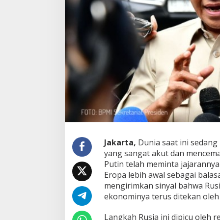
o
n
H
a
m
b
a
l
a
n
g
-
I
s
t
a
Jakarta,
Dunia saat ini sedan
n
yang sangat akut dan mencemas
a
Putin telah meminta jajaranny
,
Eropa lebih awal sebagai balasa
P
r
mengirimkan sinyal bahwa Rusia
a
ekonominya terus ditekan oleh 
b
o
​Langkah Rusia ini dipicu ole
w