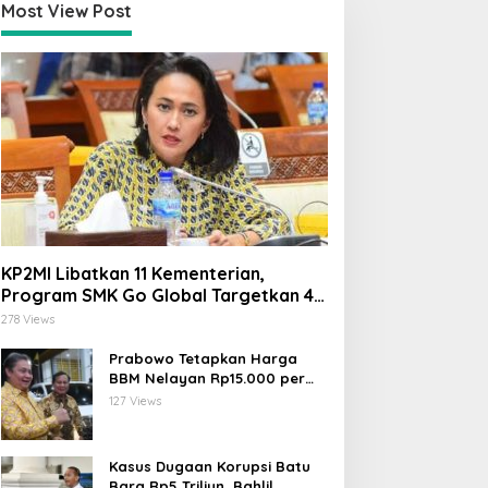
Most View Post
KP2MI Libatkan 11 Kementerian,
Program SMK Go Global Targetkan 40
Ribu Peserta Tahun Ini
278 Views
Prabowo Tetapkan Harga
BBM Nelayan Rp15.000 per
Liter, Berlaku untuk Kapal 30-
127 Views
200 GT
Kasus Dugaan Korupsi Batu
Bara Rp5 Triliun, Bahlil