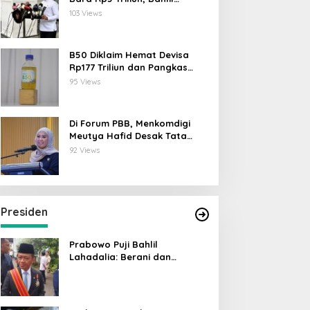
Lahadalia: ESDM Siap Berikan
103 Views
Data
B50 Diklaim Hemat Devisa
Rp177 Triliun dan Pangkas
Emisi 44 Juta Ton CO₂
95 Views
Di Forum PBB, Menkomdigi
Meutya Hafid Desak Tata
Kelola AI Global Utamakan
92 Views
Perlindungan Anak
Presiden
Prabowo Puji Bahlil
Lahadalia: Berani dan
Cerdas, Rapor Kinerjanya 88–
89