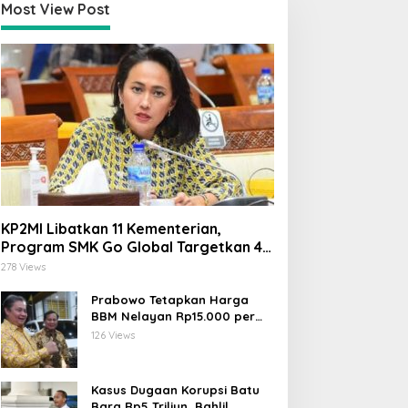
Most View Post
KP2MI Libatkan 11 Kementerian,
Program SMK Go Global Targetkan 40
Ribu Peserta Tahun Ini
278 Views
Prabowo Tetapkan Harga
BBM Nelayan Rp15.000 per
Liter, Berlaku untuk Kapal 30-
126 Views
200 GT
Kasus Dugaan Korupsi Batu
Bara Rp5 Triliun, Bahlil