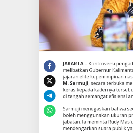
m
S
o
a
l
M
o
b
i
l
D
i
JAKARTA
– Kontroversi pengad
n
melibatkan Gubernur Kalimant
a
jajaran elite kepemimpinan nasi
s
M. Sarmuji
, secara terbuka m
R
keras kepada kadernya tersebut
p
8
di tengah semangat efisiensi a
,
5
​Sarmuji menegaskan bahwa seo
M
boleh menggunakan ukuran pri
i
jabatan. Ia meminta Rudy Mas’
l
i
mendengarkan suara publik ya
a