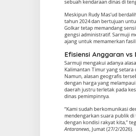
sebuah kendaraan dinas di te
r
:
​Meskipun Rudy Mas’ud berdali
"
tahun 2024 dan bertujuan untu
U
k
Golkar tetap memandang sensiti
u
gengsi administratif. Sarmuji
r
ajang untuk memamerkan fasili
K
o
Efisiensi Anggaran vs
n
d
​Sarmuji mengakui adanya alasa
i
Kalimantan Timur yang setara 
s
i
Namun, alasan geografis terse
R
dengan harga yang melampaui 
a
daerah justru terletak pada k
k
dinas pemimpinnya.
y
a
t
​“Kami sudah berkomunikasi de
,
mendengarkan suara publik di 
B
dengan kondisi rakyat kita,” te
u
Antaranews
, Jumat (27/2/2026).
k
a