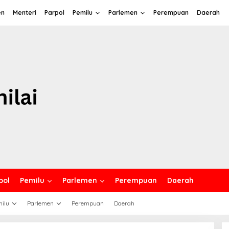
en
Menteri
Parpol
Pemilu
Parlemen
Perempuan
Daerah
pol
Pemilu
Parlemen
Perempuan
Daerah
ilu
Parlemen
Perempuan
Daerah