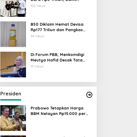
Lahadalia: ESDM Siap Berikan
102 Views
Data
B50 Diklaim Hemat Devisa
Rp177 Triliun dan Pangkas
Emisi 44 Juta Ton CO₂
94 Views
Di Forum PBB, Menkomdigi
Meutya Hafid Desak Tata
Kelola AI Global Utamakan
91 Views
Perlindungan Anak
Presiden
Prabowo Tetapkan Harga
BBM Nelayan Rp15.000 per
Liter, Berlaku untuk Kapal 30-
200 GT