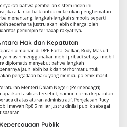
menyoroti bahwa pembelian sistem inden ini
si jika ada niat baik untuk melakukan penghematan.
rba menantang, langkah-langkah simbolis seperti
ih sederhana justru akan lebih dihargai oleh
idaritas pemimpin terhadap rakyatnya.
Antara Hak dan Kepatutan
ajaran pimpinan di DPP Partai Golkar, Rudy Mas’ud
rinya masih menggunakan mobil pribadi sebagai mobil
cara diplomatis menyebut bahwa langkah
enarnya jauh lebih baik dan terhormat untuk
akan pengadaan baru yang memicu polemik masif.
 Peraturan Menteri Dalam Negeri (Permendagri)
apatkan fasilitas tersebut, namun norma kepatutan
erada di atas aturan administratif. Penjelasan Rudy
bil mewah Rp8,5 miliar justru dinilai publik sebagai
 sasaran.
 Kepercayaan Publik