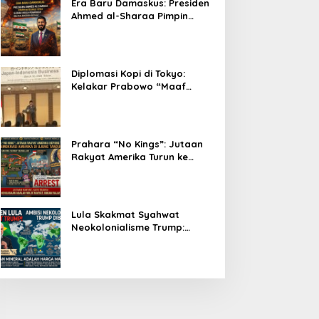
Era Baru Damaskus: Presiden
Ahmed al-Sharaa Pimpin
Integrasi Total Suriah Pasca-
Penarikan Militer Amerika
Serikat
Diplomasi Kopi di Tokyo:
Kelakar Prabowo “Maaf
Presiden Lula, Kopi Saya
Lebih Enak!” Guncang Forum
Bisnis Jepang
Prahara “No Kings”: Jutaan
Rakyat Amerika Turun ke
Jalan, Donald Trump dalam
Kepungan Protes Global!
Lula Skakmat Syahwat
Neokolonialisme Trump:
Perlawanan Total Global
South Terhadap Penjajahan
Gaya Baru