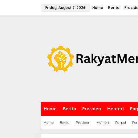
S
k
Friday, August 7, 2026
Home
Berita
Presid
i
p
t
o
c
o
n
t
e
n
t
Home
Berita
Presiden
Menteri
Par
Home
Berita
Presiden
Menteri
Parpol
Pem