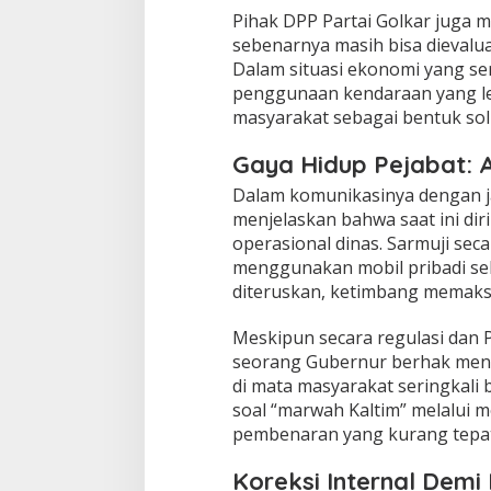
n
​Pihak DPP Partai Golkar juga 
U
sebenarnya masih bisa dievalua
k
Dalam situasi ekonomi yang se
u
penggunaan kendaraan yang leb
r
masyarakat sebagai bentuk sol
a
n
P
Gaya Hidup Pejabat: 
r
​Dalam komunikasinya dengan j
i
b
menjelaskan bahwa saat ini di
a
operasional dinas. Sarmuji se
d
menggunakan mobil pribadi seb
i
diteruskan, ketimbang memaks
!
"
​Meskipun secara regulasi dan
seorang Gubernur berhak mend
di mata masyarakat seringkali b
soal “marwah Kaltim” melalui mo
pembenaran yang kurang tepat
Koreksi Internal Demi