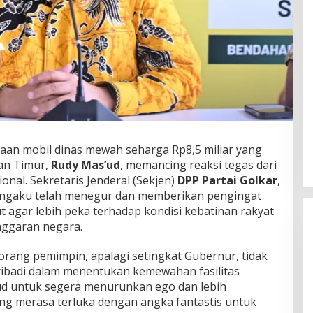
aan mobil dinas mewah seharga Rp8,5 miliar yang
an Timur,
Rudy Mas’ud
, memancing reaksi tegas dari
onal. Sekretaris Jenderal (Sekjen)
DPP Partai Golkar
,
engaku telah menegur dan memberikan pengingat
 agar lebih peka terhadap kondisi kebatinan rakyat
nggaran negara.
rang pemimpin, apalagi setingkat Gubernur, tidak
badi dalam menentukan kemewahan fasilitas
ud untuk segera menurunkan ego dan lebih
ng merasa terluka dengan angka fantastis untuk