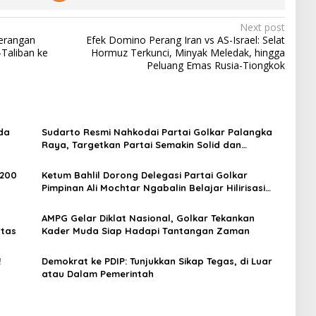
Next post
erangan
Efek Domino Perang Iran vs AS-Israel: Selat
-Taliban ke
Hormuz Terkunci, Minyak Meledak, hingga
Peluang Emas Rusia-Tiongkok
da
Sudarto Resmi Nahkodai Partai Golkar Palangka
Raya, Targetkan Partai Semakin Solid dan
Dipercaya Rakyat
 200
Ketum Bahlil Dorong Delegasi Partai Golkar
Pimpinan Ali Mochtar Ngabalin Belajar Hilirisasi
Hingga Industrialisasi dari China
AMPG Gelar Diklat Nasional, Golkar Tekankan
ntas
Kader Muda Siap Hadapi Tantangan Zaman
!
Demokrat ke PDIP: Tunjukkan Sikap Tegas, di Luar
atau Dalam Pemerintah