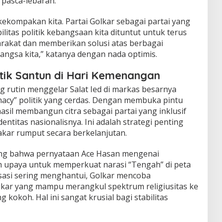
pasca-lebaran.
, kekompakan kita. Partai Golkar sebagai partai yang
ilitas politik kebangsaan kita dituntut untuk terus
arakat dan memberikan solusi atas berbagai
angsa kita,” katanya dengan nada optimis.
litik Santun di Hari Kemenangan
g rutin menggelar Salat Ied di markas besarnya
acy” politik yang cerdas. Dengan membuka pintu
hasil membangun citra sebagai partai yang inklusif
dentitas nasionalisnya. Ini adalah strategi penting
akar rumput secara berkelanjutan.
 bahwa pernyataan Ace Hasan mengenai
ah upaya untuk memperkuat narasi “Tengah” di peta
risasi sering menghantui, Golkar mencoba
gkar yang mampu merangkul spektrum religiusitas ke
 kokoh. Hal ini sangat krusial bagi stabilitas