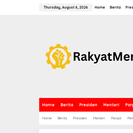
S
k
Thursday, August 6, 2026
Home
Berita
Pre
i
p
t
o
c
o
n
t
e
n
t
Home
Berita
Presiden
Menteri
Par
Home
Berita
Presiden
Menteri
Parpol
Pem