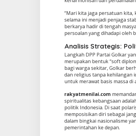
keharmonisan dan perdamaian 
​“Mari kita jaga persatuan kita
selama ini menjadi penjaga stab
berkarya hadir di tengah masy
persoalan yang dihadapi oleh b
Analisis Strategis: Po
​Langkah DPP Partai Golkar yan
merupakan bentuk “soft diplom
bagi warga sekitar, Golkar ber
dan religius tanpa kehilangan i
untuk merawat basis massa di 
rakyatmenilai.com
memandang
spiritualitas kebangsaan adal
politik Indonesia. Di saat pola
memposisikan diri sebagai jan
dalam bingkai nasionalisme yang
pemerintahan ke depan.