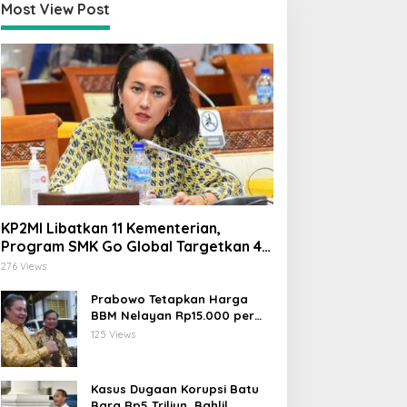
Most View Post
KP2MI Libatkan 11 Kementerian,
Program SMK Go Global Targetkan 40
Ribu Peserta Tahun Ini
276 Views
Prabowo Tetapkan Harga
BBM Nelayan Rp15.000 per
Liter, Berlaku untuk Kapal 30-
125 Views
200 GT
Kasus Dugaan Korupsi Batu
Bara Rp5 Triliun, Bahlil