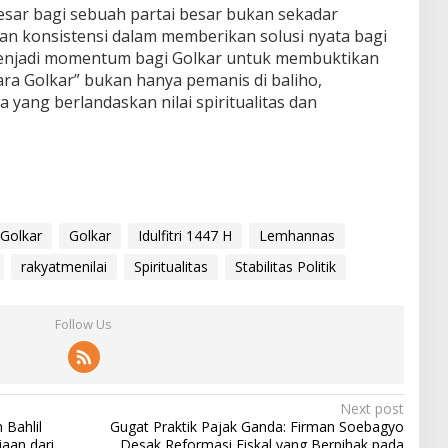
besar bagi sebuah partai besar bukan sekadar
n konsistensi dalam memberikan solusi nyata bagi
s menjadi momentum bagi Golkar untuk membuktikan
ra Golkar” bukan hanya pemanis di baliho,
 yang berlandaskan nilai spiritualitas dan
 Golkar
Golkar
Idulfitri 1447 H
Lemhannas
rakyatmenilai
Spiritualitas
Stabilitas Politik
Follow Us
Next post
 Bahlil
Gugat Praktik Pajak Ganda: Firman Soebagyo
aan dari
Desak Reformasi Fiskal yang Berpihak pada