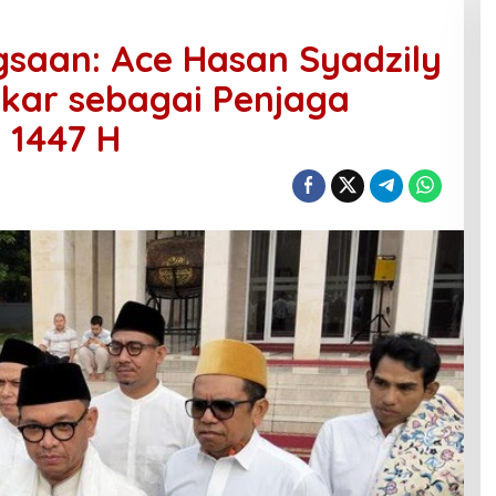
ngsaan: Ace Hasan Syadzily
kar sebagai Penjaga
i 1447 H