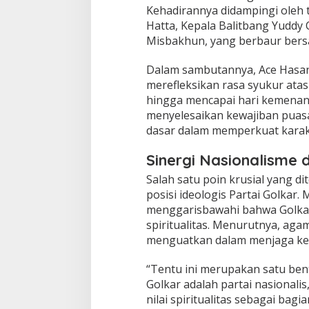
Kehadirannya didampingi oleh 
r
a
Hatta, Kepala Balitbang Yuddy 
n
Misbakhun, yang berbaur bers
G
o
​Dalam sambutannya, Ace Hasan
l
merefleksikan rasa syukur at
k
a
hingga mencapai hari kemena
r
menyelesaikan kewajiban puasa
s
dasar dalam memperkuat karak
e
b
Sinergi Nasionalisme da
a
g
​Salah satu poin krusial yang 
a
posisi ideologis Partai Golkar. 
i
menggarisbawahi bahwa Golkar t
P
e
spiritualitas. Menurutnya, aga
n
menguatkan dalam menjaga keu
j
a
​“Tentu ini merupakan satu ben
g
Golkar adalah partai nasionali
a
S
nilai spiritualitas sebagai bag
t