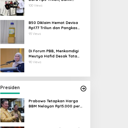
Lahadalia: ESDM Siap Berikan
100 Views
Data
B50 Diklaim Hemat Devisa
Rp177 Triliun dan Pangkas
Emisi 44 Juta Ton CO₂
93 Views
Di Forum PBB, Menkomdigi
Meutya Hafid Desak Tata
Kelola AI Global Utamakan
90 Views
Perlindungan Anak
Presiden
Prabowo Tetapkan Harga
BBM Nelayan Rp15.000 per
Liter, Berlaku untuk Kapal 30-
200 GT