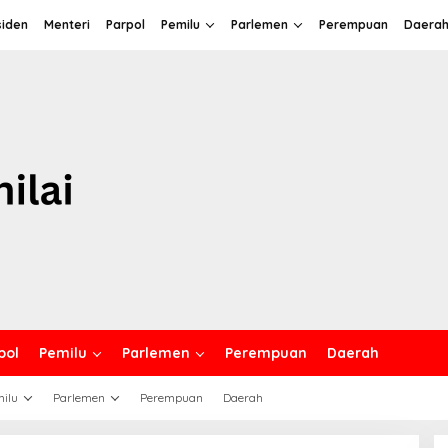
siden
Menteri
Parpol
Pemilu
Parlemen
Perempuan
Daera
pol
Pemilu
Parlemen
Perempuan
Daerah
ilu
Parlemen
Perempuan
Daerah