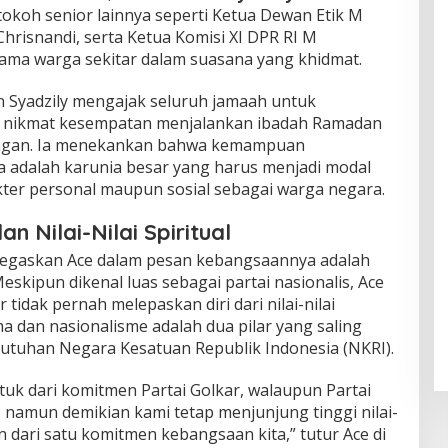
tokoh senior lainnya seperti Ketua Dewan Etik M
Chrisnandi, serta Ketua Komisi XI DPR RI M
ama warga sekitar dalam suasana yang khidmat.
 Syadzily mengajak seluruh jamaah untuk
as nikmat kesempatan menjalankan ibadah Ramadan
ngan. Ia menekankan bahwa kemampuan
 adalah karunia besar yang harus menjadi modal
ter personal maupun sosial sebagai warga negara.
n Nilai-Nilai Spiritual
ditegaskan Ace dalam pesan kebangsaannya adalah
Meskipun dikenal luas sebagai partai nasionalis, Ace
idak pernah melepaskan diri dari nilai-nilai
ma dan nasionalisme adalah dua pilar yang saling
tuhan Negara Kesatuan Republik Indonesia (NKRI).
tuk dari komitmen Partai Golkar, walaupun Partai
s, namun demikian kami tetap menjunjung tinggi nilai-
ian dari satu komitmen kebangsaan kita,” tutur Ace di