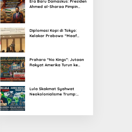
Era Baru Damaskus: Presiden
Ahmed al-Sharaa Pimpin
Integrasi Total Suriah Pasca-
Penarikan Militer Amerika
Serikat
Diplomasi Kopi di Tokyo:
Kelakar Prabowo “Maaf
Presiden Lula, Kopi Saya
Lebih Enak!” Guncang Forum
Bisnis Jepang
Prahara “No Kings”: Jutaan
Rakyat Amerika Turun ke
Jalan, Donald Trump dalam
Kepungan Protes Global!
Lula Skakmat Syahwat
Neokolonialisme Trump:
Perlawanan Total Global
South Terhadap Penjajahan
Gaya Baru