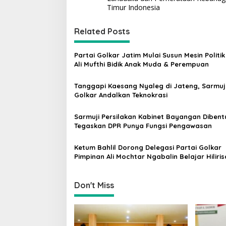
s
Timur Indonesia
t
Related Posts
n
a
Partai Golkar Jatim Mulai Susun Mesin Politik
v
Ali Mufthi Bidik Anak Muda & Perempuan
i
Tanggapi Kaesang Nyaleg di Jateng, Sarmuji
g
Golkar Andalkan Teknokrasi
a
Sarmuji Persilakan Kabinet Bayangan Dibent
t
Tegaskan DPR Punya Fungsi Pengawasan
i
Ketum Bahlil Dorong Delegasi Partai Golkar
o
Pimpinan Ali Mochtar Ngabalin Belajar Hiliris
n
Hingga Industrialisasi dari China
Don't Miss