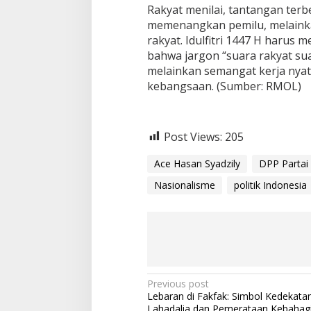
​Rakyat menilai, tantangan ter
memenangkan pemilu, melainka
rakyat. Idulfitri 1447 H haru
bahwa jargon “suara rakyat sua
melainkan semangat kerja nyata
kebangsaan. (Sumber: RMOL)
Post Views:
205
Ace Hasan Syadzily
DPP Partai
Nasionalisme
politik Indonesia
P
Previous post
Lebaran di Fakfak: Simbol Kedekatan
o
Lahadalia dan Pemerataan Kebahagi