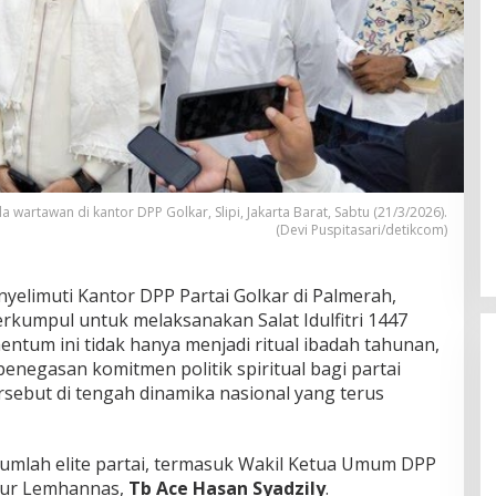
wartawan di kantor DPP Golkar, Slipi, Jakarta Barat, Sabtu (21/3/2026).
(Devi Puspitasari/detikcom)
elimuti Kantor DPP Partai Golkar di Palmerah,
erkumpul untuk melaksanakan Salat Idulfitri 1447
mentum ini tidak hanya menjadi ritual ibadah tahunan,
enegasan komitmen politik spiritual bagi partai
sebut di tengah dinamika nasional yang terus
jumlah elite partai, termasuk Wakil Ketua Umum DPP
rnur Lemhannas,
Tb Ace Hasan Syadzily
.