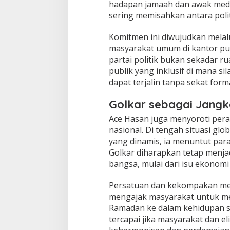
hadapan jamaah dan awak media
a
sering memisahkan antara politik
b
i
​Komitmen ini diwujudkan melal
l
i
masyarakat umum di kantor pus
t
partai politik bukan sekadar r
a
publik yang inklusif di mana si
s
dapat terjalin tanpa sekat form
d
i
I
Golkar sebagai Jangkar
d
​Ace Hasan juga menyoroti peran
u
nasional. Di tengah situasi gl
l
f
yang dinamis, ia menuntut para
i
Golkar diharapkan tetap menjad
t
bangsa, mulai dari isu ekonomi 
r
i
​Persatuan dan kekompakan men
1
4
mengajak masyarakat untuk m
4
Ramadan ke dalam kehidupan seha
7
tercapai jika masyarakat dan el
H