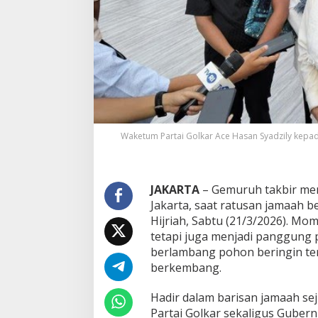
c
e
H
a
s
a
n
S
y
a
Waketum Partai Golkar Ace Hasan Syadzily kepada 
d
z
i
l
JAKARTA
– Gemuruh takbir meny
y
T
Jakarta, saat ratusan jamaah b
e
Hijriah, Sabtu (21/3/2026). Mo
g
tetapi juga menjadi panggung p
a
berlambang pohon beringin ter
s
k
berkembang.
a
n
​Hadir dalam barisan jamaah se
P
Partai Golkar sekaligus Gube
e