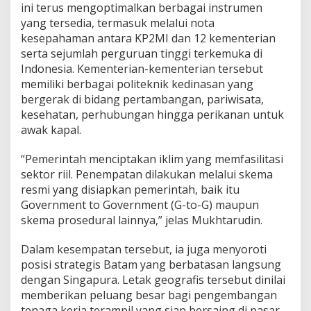
ini terus mengoptimalkan berbagai instrumen
P
a
yang tersedia, termasuk melalui nota
s
kesepahaman antara KP2MI dan 12 kementerian
a
serta sejumlah perguruan tinggi terkemuka di
r
Indonesia. Kementerian-kementerian tersebut
G
memiliki berbagai politeknik kedinasan yang
l
o
bergerak di bidang pertambangan, pariwisata,
b
kesehatan, perhubungan hingga perikanan untuk
a
awak kapal.
l
“Pemerintah menciptakan iklim yang memfasilitasi
sektor riil. Penempatan dilakukan melalui skema
resmi yang disiapkan pemerintah, baik itu
Government to Government (G-to-G) maupun
skema prosedural lainnya,” jelas Mukhtarudin.
Dalam kesempatan tersebut, ia juga menyoroti
posisi strategis Batam yang berbatasan langsung
dengan Singapura. Letak geografis tersebut dinilai
memberikan peluang besar bagi pengembangan
tenaga kerja terampil yang siap bersaing di pasar