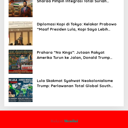
Sharaa Pimpin Integrasi Total Suriah
Pasca-Penarikan Militer Amerika Serikat
Diplomasi Kopi di Tokyo: Kelakar Prabowo
“Maaf Presiden Lula, Kopi Saya Lebih
Enak!” Guncang Forum Bisnis Jepang
Prahara “No Kings”: Jutaan Rakyat
Amerika Turun ke Jalan, Donald Trump
dalam Kepungan Protes Global!
Lula Skakmat Syahwat Neokolonialisme
Trump: Perlawanan Total Global South
Terhadap Penjajahan Gaya Baru