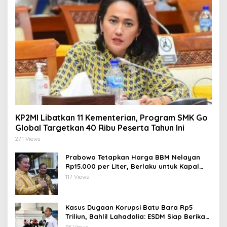
KP2MI Libatkan 11 Kementerian, Program SMK Go
Global Targetkan 40 Ribu Peserta Tahun Ini
271 Views
Prabowo Tetapkan Harga BBM Nelayan
Rp15.000 per Liter, Berlaku untuk Kapal
30-200 GT
117 Views
Kasus Dugaan Korupsi Batu Bara Rp5
Triliun, Bahlil Lahadalia: ESDM Siap Berikan
Data