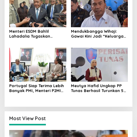
Menteri ESDM Bahlil
Mendukbangga Wihaji:
Lahadalia Tugaskan
Gawai Kini Jadi “Keluarga
Lemigas Perkuat
Baru”, Orang Tua Harus
Pengadaan Migas dan
Perkuat Pengasuhan Anak
Pengawasan Kualitas BBM
Portugal Siap Terima Lebih
Meutya Hafid Ungkap PP
Banyak PMI, Menteri P2MI
Tunas Berhasil Turunkan 5
Mukhtarudin Kebut
Juta Akun Anak di Platform
Penyelesaian MoU
Digital
Most View Post