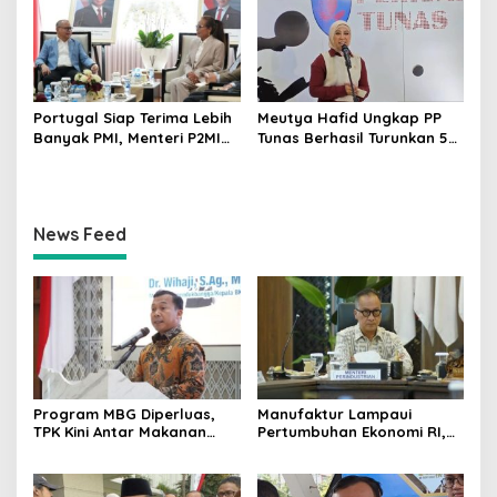
Pengawasan Kualitas BBM
Portugal Siap Terima Lebih
Meutya Hafid Ungkap PP
Banyak PMI, Menteri P2MI
Tunas Berhasil Turunkan 5
Mukhtarudin Kebut
Juta Akun Anak di Platform
Penyelesaian MoU
Digital
News Feed
Program MBG Diperluas,
Manufaktur Lampaui
TPK Kini Antar Makanan
Pertumbuhan Ekonomi RI,
Bergizi untuk Ibu Hamil dan
Menperin Agus Gumiwang
Balita
Soroti Keberhasilan
Industrialisasi