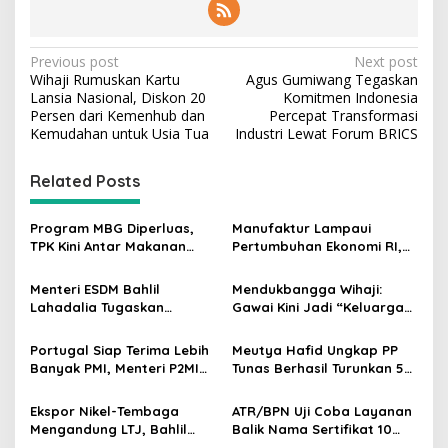
P
Previous post
Next post
Wihaji Rumuskan Kartu
Agus Gumiwang Tegaskan
o
Lansia Nasional, Diskon 20
Komitmen Indonesia
s
Persen dari Kemenhub dan
Percepat Transformasi
Kemudahan untuk Usia Tua
Industri Lewat Forum BRICS
t
n
Related Posts
a
v
Program MBG Diperluas,
Manufaktur Lampaui
TPK Kini Antar Makanan
Pertumbuhan Ekonomi RI,
i
Bergizi untuk Ibu Hamil dan
Menperin Agus Gumiwang
g
Balita
Soroti Keberhasilan
Menteri ESDM Bahlil
Mendukbangga Wihaji:
Industrialisasi
Lahadalia Tugaskan
Gawai Kini Jadi “Keluarga
a
Lemigas Perkuat
Baru”, Orang Tua Harus
t
Pengadaan Migas dan
Perkuat Pengasuhan Anak
Portugal Siap Terima Lebih
Meutya Hafid Ungkap PP
Pengawasan Kualitas BBM
i
Banyak PMI, Menteri P2MI
Tunas Berhasil Turunkan 5
Mukhtarudin Kebut
Juta Akun Anak di Platform
o
Penyelesaian MoU
Digital
Ekspor Nikel-Tembaga
ATR/BPN Uji Coba Layanan
n
Mengandung LTJ, Bahlil
Balik Nama Sertifikat 10
Siapkan Peta Baru untuk
Hari, Ini Daftar 15