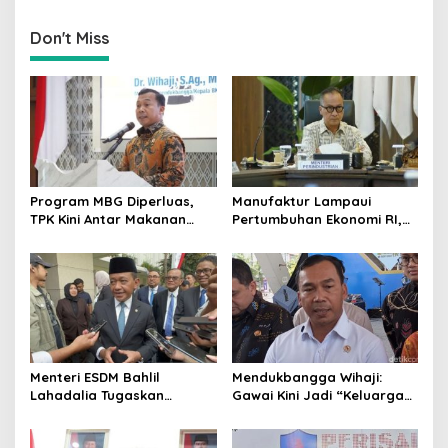
Investor
Kantahnya
Don't Miss
Program MBG Diperluas,
Manufaktur Lampaui
TPK Kini Antar Makanan
Pertumbuhan Ekonomi RI,
Bergizi untuk Ibu Hamil dan
Menperin Agus Gumiwang
Balita
Soroti Keberhasilan
Industrialisasi
Menteri ESDM Bahlil
Mendukbangga Wihaji:
Lahadalia Tugaskan
Gawai Kini Jadi “Keluarga
Lemigas Perkuat
Baru”, Orang Tua Harus
Pengadaan Migas dan
Perkuat Pengasuhan Anak