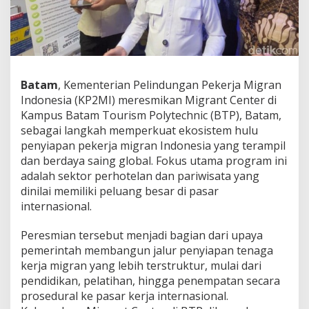
a
t
a
m
J
a
d
Batam
, Kementerian Pelindungan Pekerja Migran
i
Indonesia (KP2MI) meresmikan Migrant Center di
P
Kampus Batam Tourism Polytechnic (BTP), Batam,
u
sebagai langkah memperkuat ekosistem hulu
s
a
penyiapan pekerja migran Indonesia yang terampil
t
dan berdaya saing global. Fokus utama program ini
P
adalah sektor perhotelan dan pariwisata yang
e
dinilai memiliki peluang besar di pasar
n
c
internasional.
e
t
Peresmian tersebut menjadi bagian dari upaya
a
pemerintah membangun jalur penyiapan tenaga
k
kerja migran yang lebih terstruktur, mulai dari
P
e
pendidikan, pelatihan, hingga penempatan secara
k
prosedural ke pasar kerja internasional.
e