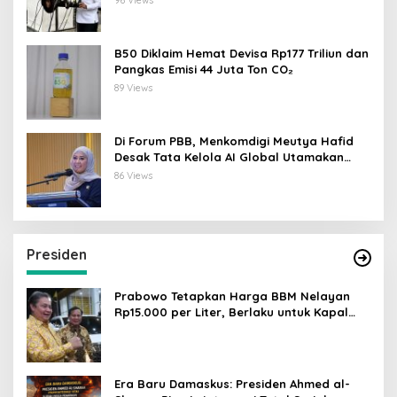
96 Views
B50 Diklaim Hemat Devisa Rp177 Triliun dan
Pangkas Emisi 44 Juta Ton CO₂
89 Views
Di Forum PBB, Menkomdigi Meutya Hafid
Desak Tata Kelola AI Global Utamakan
Perlindungan Anak
86 Views
Presiden
Prabowo Tetapkan Harga BBM Nelayan
Rp15.000 per Liter, Berlaku untuk Kapal
30-200 GT
Era Baru Damaskus: Presiden Ahmed al-