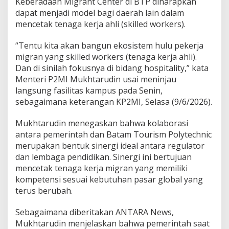
Keberadaan Migrant Center di BTP diharapkan
r
dapat menjadi model bagi daerah lain dalam
j
mencetak tenaga kerja ahli (skilled workers).
a
M
i
“Tentu kita akan bangun ekosistem hulu pekerja
g
migran yang skilled workers (tenaga kerja ahli).
r
Dan di sinilah fokusnya di bidang hospitality,” kata
a
Menteri P2MI Mukhtarudin usai meninjau
n
P
langsung fasilitas kampus pada Senin,
r
sebagaimana keterangan KP2MI, Selasa (9/6/2026).
o
f
Mukhtarudin menegaskan bahwa kolaborasi
e
antara pemerintah dan Batam Tourism Polytechnic
s
i
merupakan bentuk sinergi ideal antara regulator
o
dan lembaga pendidikan. Sinergi ini bertujuan
n
mencetak tenaga kerja migran yang memiliki
a
kompetensi sesuai kebutuhan pasar global yang
l
u
terus berubah.
n
t
Sebagaimana diberitakan ANTARA News,
u
Mukhtarudin menjelaskan bahwa pemerintah saat
k