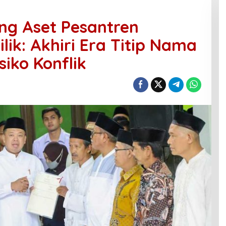
ng Aset Pesantren
lik: Akhiri Era Titip Nama
iko Konflik