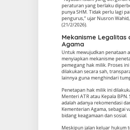
r
peraturan yang berlaku diperb
u
punya SHM. Tidak perlu lagi pa
s
pengurus,” ujar Nusron Wahid,
y
(21/2/2026).
a
n
Mekanisme Legalitas
g
B
Agama
e
​Untuk mewujudkan penataan as
r
i
menyiapkan mekanisme peneta
s
pemegang hak milik. Proses in
i
dilakukan secara sah, transpar
k
lainnya guna menghindari tump
o
K
o
​Penetapan hak milik ini dila
n
Menteri ATR atau Kepala BPN. 
f
adalah adanya rekomendasi dar
l
Kementerian Agama, sebagai v
i
k
bidang keagamaan dan sosial.
​Meskipun jalan keluar hukum 