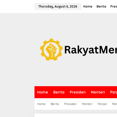
S
k
Thursday, August 6, 2026
Home
Berita
Pre
i
p
t
o
c
o
n
t
e
n
t
Home
Berita
Presiden
Menteri
Par
Home
Berita
Presiden
Menteri
Parpol
Pem