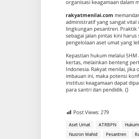
organisasi keagamaan dalam m
rakyatmenilai.com
memandang
administratif yang sangat vita
lingkungan pesantren. Praktik
sebagai jalan pintas kini haru
pengelolaan aset umat yang le
​Kepastian hukum melalui SHM
kertas, melainkan benteng per
Indonesia. Rakyat menilai, ji
imbauan ini, maka potensi kon
institusi keagamaan dapat di
para santri dan pendidik. {}
Post Views:
279
Aset Umat
ATRBPN
Hukum
Nusron Wahid
Pesantren
Ra