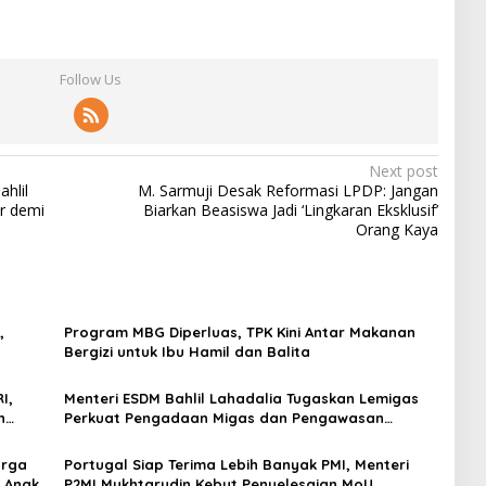
Follow Us
Next post
hlil
​M. Sarmuji Desak Reformasi LPDP: Jangan
r demi
Biarkan Beasiswa Jadi ‘Lingkaran Eksklusif’
Orang Kaya
,
Program MBG Diperluas, TPK Kini Antar Makanan
Bergizi untuk Ibu Hamil dan Balita
I,
Menteri ESDM Bahlil Lahadalia Tugaskan Lemigas
n
Perkuat Pengadaan Migas dan Pengawasan
Kualitas BBM
arga
Portugal Siap Terima Lebih Banyak PMI, Menteri
 Anak
P2MI Mukhtarudin Kebut Penyelesaian MoU