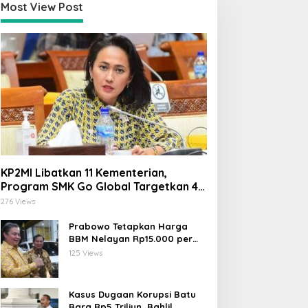
Most View Post
KP2MI Libatkan 11 Kementerian,
Program SMK Go Global Targetkan 40
Ribu Peserta Tahun Ini
276 Views
Prabowo Tetapkan Harga
BBM Nelayan Rp15.000 per
Liter, Berlaku untuk Kapal 30-
125 Views
200 GT
Kasus Dugaan Korupsi Batu
Bara Rp5 Triliun, Bahlil