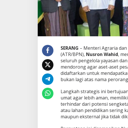
n
t
r
e
n
B
e
r
s
SERANG
– Menteri Agraria dan
e
(ATR/BPN),
Nusron Wahid
, me
r
seluruh pengelola yayasan dan
t
i
mendorong agar aset-aset pes
p
didaftarkan untuk mendapatkan
i
bukan lagi atas nama perorang
k
a
​Langkah strategis ini bertuju
t
H
umat agar lebih aman, memiliki
a
terhindar dari potensi sengke
k
atau lahan pendidikan sering ka
M
maupun eksternal jika tidak di
i
l
i