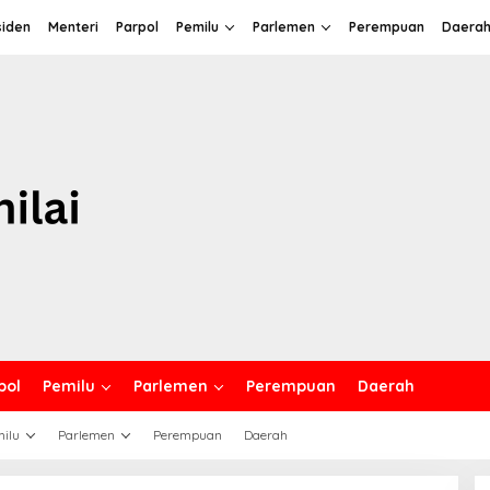
siden
Menteri
Parpol
Pemilu
Parlemen
Perempuan
Daera
pol
Pemilu
Parlemen
Perempuan
Daerah
ilu
Parlemen
Perempuan
Daerah