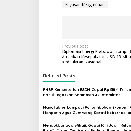
Yayasan Keagamaan
P
Previous post
Diplomasi Energi Prabowo-Trump: Ba
o
Amankan Kesepakatan USD 15 Milia
s
Kedaulatan Nasional
t
Related Posts
n
a
PNBP Kementerian ESDM Capai Rp138,4 Triliun
v
Bahlil Tegaskan Komitmen Akuntabilitas
i
Manufaktur Lampaui Pertumbuhan Ekonomi R
g
Menperin Agus Gumiwang Soroti Keberhasila
Industrialisasi
a
Mendukbangga Wihaji: Gawai Kini Jadi “Kelu
t
Baru”, Orang Tua Harus Perkuat Pengasuhan