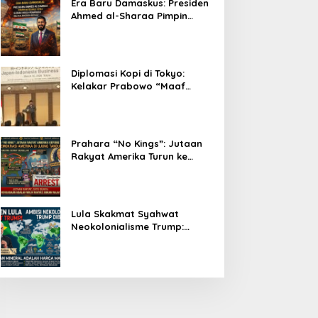
Era Baru Damaskus: Presiden
Ahmed al-Sharaa Pimpin
Integrasi Total Suriah Pasca-
Penarikan Militer Amerika
Serikat
Diplomasi Kopi di Tokyo:
Kelakar Prabowo “Maaf
Presiden Lula, Kopi Saya
Lebih Enak!” Guncang Forum
Bisnis Jepang
Prahara “No Kings”: Jutaan
Rakyat Amerika Turun ke
Jalan, Donald Trump dalam
Kepungan Protes Global!
Lula Skakmat Syahwat
Neokolonialisme Trump:
Perlawanan Total Global
South Terhadap Penjajahan
Gaya Baru