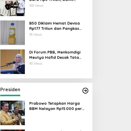
Lahadalia: ESDM Siap Berikan
100 Views
Data
B50 Diklaim Hemat Devisa
Rp177 Triliun dan Pangkas
Emisi 44 Juta Ton CO₂
93 Views
Di Forum PBB, Menkomdigi
Meutya Hafid Desak Tata
Kelola AI Global Utamakan
90 Views
Perlindungan Anak
Presiden
Prabowo Tetapkan Harga
BBM Nelayan Rp15.000 per
Liter, Berlaku untuk Kapal 30-
200 GT