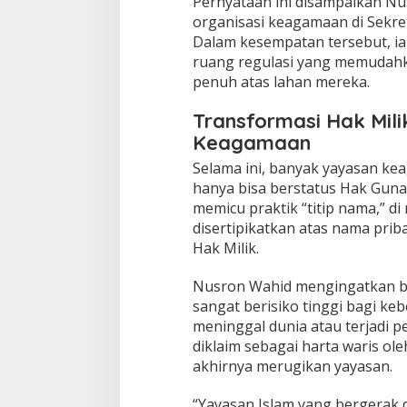
​Pernyataan ini disampaikan N
k
organisasi keagamaan di Sekret
:
Dalam kesempatan tersebut, i
A
ruang regulasi yang memudahk
k
h
penuh atas lahan mereka.
i
r
Transformasi Hak Mili
i
Keagamaan
E
r
​Selama ini, banyak yayasan k
a
hanya bisa berstatus Hak Guna 
T
memicu praktik “titip nama,” d
i
t
disertipikatkan atas nama prib
i
Hak Milik.
p
N
​Nusron Wahid mengingatkan b
a
sangat berisiko tinggi bagi ke
m
a
meninggal dunia atau terjadi p
P
diklaim sebagai harta waris ol
e
akhirnya merugikan yayasan.
n
g
​“Yayasan Islam yang bergerak 
u