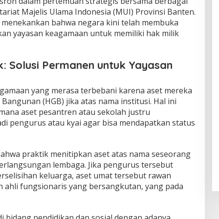
usron dalam pertemuan strategis bersama berbagai
ariat Majelis Ulama Indonesia (MUI) Provinsi Banten.
a menekankan bahwa negara kini telah membuka
an yayasan keagamaan untuk memiliki hak milik
k: Solusi Permanen untuk Yayasan
eagamaan yang merasa terbebani karena aset mereka
Bangunan (HGB) jika atas nama institusi. Hal ini
i mana aset pesantren atau sekolah justru
adi pengurus atau kyai agar bisa mendapatkan status
ahwa praktik menitipkan aset atas nama seseorang
berlangsungan lembaga. Jika pengurus tersebut
erselisihan keluarga, aset umat tersebut rawan
eh ahli fungsionaris yang bersangkutan, yang pada
di bidang pendidikan dan sosial dengan adanya