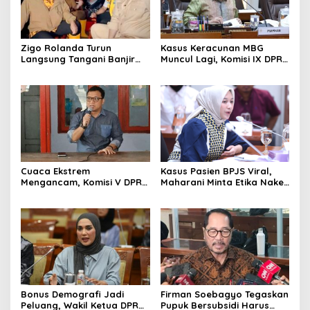
Zigo Rolanda Turun
Kasus Keracunan MBG
Langsung Tangani Banjir
Muncul Lagi, Komisi IX DPR
Padang Bersama Walikota
Dorong Orang Tua Tempuh
Jalur Hukum
Cuaca Ekstrem
Kasus Pasien BPJS Viral,
Mengancam, Komisi V DPR
Maharani Minta Etika Nakes
dan BMKG Perkuat
dan Manajemen RS
Kesiapan Petani Indramayu
Dievaluasi
Bonus Demografi Jadi
Firman Soebagyo Tegaskan
Peluang, Wakil Ketua DPR
Pupuk Bersubsidi Harus