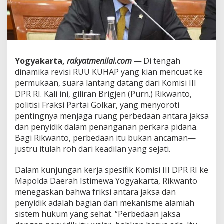
U
T
B
E
R
B
E
Yogyakarta,
rakyatmenilai.com —
Di tengah
D
dinamika revisi RUU KUHAP yang kian mencuat ke
A
permukaan, suara lantang datang dari Komisi III
,
DPR RI. Kali ini, giliran Brigjen (Purn.) Rikwanto,
P
E
politisi Fraksi Partai Golkar, yang menyoroti
R
pentingnya menjaga ruang perbedaan antara jaksa
B
dan penyidik dalam penanganan perkara pidana.
E
Bagi Rikwanto, perbedaan itu bukan ancaman—
D
A
justru itulah roh dari keadilan yang sejati.
A
N
Dalam kunjungan kerja spesifik Komisi III DPR RI ke
J
Mapolda Daerah Istimewa Yogyakarta, Rikwanto
A
menegaskan bahwa friksi antara jaksa dan
K
S
penyidik adalah bagian dari mekanisme alamiah
A
sistem hukum yang sehat. “Perbedaan jaksa
D