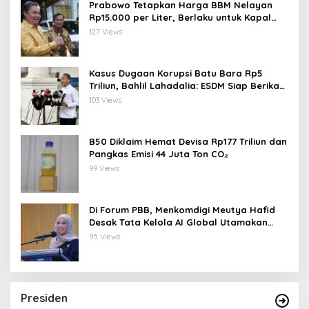
Prabowo Tetapkan Harga BBM Nelayan
Rp15.000 per Liter, Berlaku untuk Kapal
30-200 GT
127 Views
Kasus Dugaan Korupsi Batu Bara Rp5
Triliun, Bahlil Lahadalia: ESDM Siap Berikan
Data
103 Views
B50 Diklaim Hemat Devisa Rp177 Triliun dan
Pangkas Emisi 44 Juta Ton CO₂
99 Views
Di Forum PBB, Menkomdigi Meutya Hafid
Desak Tata Kelola AI Global Utamakan
Perlindungan Anak
95 Views
Presiden