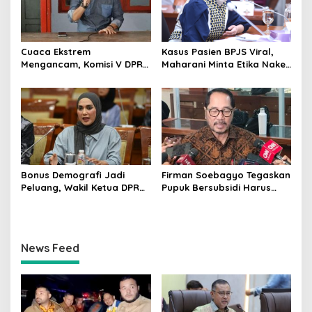
Cuaca Ekstrem
Kasus Pasien BPJS Viral,
Mengancam, Komisi V DPR
Maharani Minta Etika Nakes
dan BMKG Perkuat
dan Manajemen RS
Kesiapan Petani Indramayu
Dievaluasi
Bonus Demografi Jadi
Firman Soebagyo Tegaskan
Peluang, Wakil Ketua DPR
Pupuk Bersubsidi Harus
Dorong PMI Lombok
Tepat Sasaran, Penerima
Tembus Pasar Kerja Global
Wajib Sesuai RDKK
News Feed