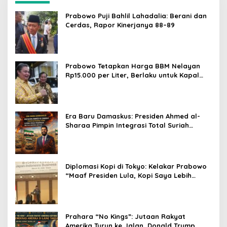
Prabowo Puji Bahlil Lahadalia: Berani dan
Cerdas, Rapor Kinerjanya 88–89
Prabowo Tetapkan Harga BBM Nelayan
Rp15.000 per Liter, Berlaku untuk Kapal
30-200 GT
Era Baru Damaskus: Presiden Ahmed al-
Sharaa Pimpin Integrasi Total Suriah
Pasca-Penarikan Militer Amerika Serikat
Diplomasi Kopi di Tokyo: Kelakar Prabowo
“Maaf Presiden Lula, Kopi Saya Lebih
Enak!” Guncang Forum Bisnis Jepang
Prahara “No Kings”: Jutaan Rakyat
Amerika Turun ke Jalan, Donald Trump