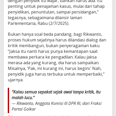
dengan penyidik itu wajar, bahkan harus ada. Itu
A
penting untuk penajaman kasus, mulai dari tahap
N
penyidikan, penuntutan, sampai persidangan,”
P
E
tegasnya, sebagaimana dilansir laman
N
Parlementaria, Rabu (2/7/2025).
Y
I
Bukan hanya soal beda pandang, bagi Rikwanto,
D
proses hukum sejatinya harus dilandasi dialog dan
I
K
kritik membangun, bukan penyeragaman kaku.
I
“Jaksa itu nanti harus punya kemantapan saat
T
membawa perkara ke pengadilan. Kalau jaksa
U
merasa ada yang kurang, dia harus sampaikan.
P
E
Misalnya, ‘Pak, ini kurang ini, harus begini.’ Nah,
N
penyidik juga harus terbuka untuk memperbaiki,”
T
ujarnya.
I
N
G
“Kalau semua sepakat sejak awal tanpa kritik, itu
!
malah lucu.”
— Rikwanto, Anggota Komisi III DPR RI, dari Fraksi
Partai Golkar