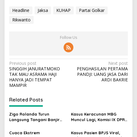
Headline
Jaksa
KUHAP
Partai Golkar
Rikwanto
Follow Us
P
Previous post
Next post
SINGGIH JANURATMOKO
PENGHASILAN PERTAMA
o
TAK MAU ASRAMA HAJI
PANDJI: UANG JASA DARI
s
HANYA JADI TEMPAT
ARDI BAKRIE
MAMPIR
t
n
Related Posts
a
v
Zigo Rolanda Turun
Kasus Keracunan MBG
Langsung Tangani Banjir
Muncul Lagi, Komisi IX DPR
i
Padang Bersama Walikota
Dorong Orang Tua Tempuh
g
Jalur Hukum
Cuaca Ekstrem
Kasus Pasien BPJS Viral,