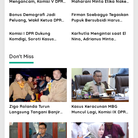
Mengancam, Komisi V DPR
Maharani Minta Etika Nakes
a
dan BMKG Perkuat
dan Manajemen RS
t
Kesiapan Petani Indramayu
Dievaluasi
Bonus Demografi Jadi
Firman Soebagyo Tegaskan
i
Peluang, Wakil Ketua DPR
Pupuk Bersubsidi Harus
Dorong PMI Lombok
Tepat Sasaran, Penerima
o
Tembus Pasar Kerja Global
Wajib Sesuai RDKK
Komisi I DPR Dukung
Karhutla Mengintai saat El
n
Komdigi, Soroti Kasus
Nino, Adrianus Minta
Bryan Ebem Rekam Usher
Kementerian Kehutanan
GIIAS Tanpa Izin
Bergerak Lebih Serius
Don't Miss
Zigo Rolanda Turun
Kasus Keracunan MBG
Langsung Tangani Banjir
Muncul Lagi, Komisi IX DPR
Padang Bersama Walikota
Dorong Orang Tua Tempuh
Jalur Hukum