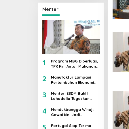
Prabowo-Gibran Lolos
Putaran Kedua,
Menteri
Mengantongi 42,1℅
Suara
1
Program MBG Diperluas,
TPK Kini Antar Makanan
Bergizi untuk Ibu Hamil
2
dan Balita
Manufaktur Lampaui
Pertumbuhan Ekonomi
RI, Menperin Agus
3
Gumiwang Soroti
Menteri ESDM Bahlil
Keberhasilan
Lahadalia Tugaskan
Industrialisasi
Lemigas Perkuat
4
Pengadaan Migas dan
Mendukbangga Wihaji:
Pengawasan Kualitas
Gawai Kini Jadi
BBM
“Keluarga Baru”, Orang
5
Tua Harus Perkuat
Portugal Siap Terima