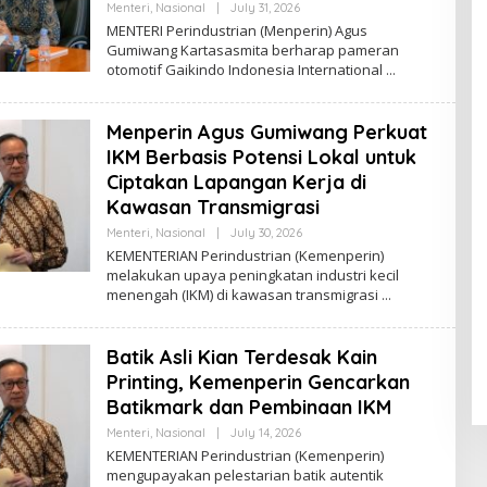
Menteri
,
Nasional
|
July 31, 2026
B
Y
MENTERI Perindustrian (Menperin) Agus
R
Gumiwang Kartasasmita berharap pameran
O
otomotif Gaikindo Indonesia International
R
Y
A
Z
Menperin Agus Gumiwang Perkuat
IKM Berbasis Potensi Lokal untuk
Ciptakan Lapangan Kerja di
Kawasan Transmigrasi
Menteri
,
Nasional
|
July 30, 2026
B
Y
KEMENTERIAN Perindustrian (Kemenperin)
R
melakukan upaya peningkatan industri kecil
O
menengah (IKM) di kawasan transmigrasi
R
Y
A
Z
Batik Asli Kian Terdesak Kain
Printing, Kemenperin Gencarkan
Batikmark dan Pembinaan IKM
Menteri
,
Nasional
|
July 14, 2026
B
Y
KEMENTERIAN Perindustrian (Kemenperin)
R
mengupayakan pelestarian batik autentik
O