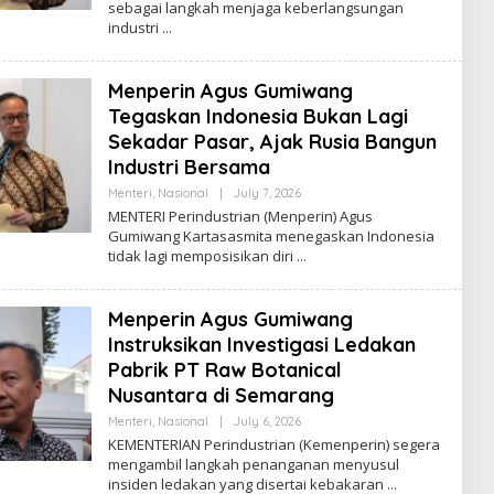
sebagai langkah menjaga keberlangsungan
R
Y
industri
A
Z
Menperin Agus Gumiwang
Tegaskan Indonesia Bukan Lagi
Sekadar Pasar, Ajak Rusia Bangun
Industri Bersama
Menteri
,
Nasional
|
July 7, 2026
B
Y
MENTERI Perindustrian (Menperin) Agus
R
Gumiwang Kartasasmita menegaskan Indonesia
O
tidak lagi memposisikan diri
R
Y
A
Z
Menperin Agus Gumiwang
Instruksikan Investigasi Ledakan
Pabrik PT Raw Botanical
Nusantara di Semarang
Menteri
,
Nasional
|
July 6, 2026
B
Y
KEMENTERIAN Perindustrian (Kemenperin) segera
R
mengambil langkah penanganan menyusul
O
insiden ledakan yang disertai kebakaran
R