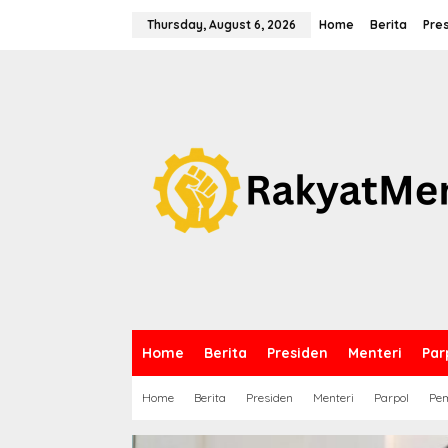
S
k
Thursday, August 6, 2026
Home
Berita
Pre
i
p
t
o
c
o
n
t
e
n
t
Home
Berita
Presiden
Menteri
Par
Home
Berita
Presiden
Menteri
Parpol
Pem