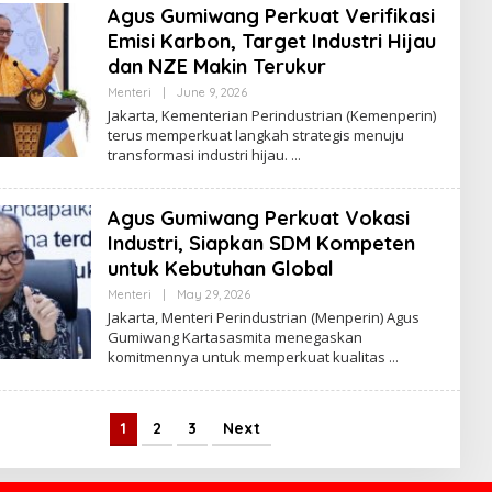
Agus Gumiwang Perkuat Verifikasi
Emisi Karbon, Target Industri Hijau
dan NZE Makin Terukur
Menteri
|
June 9, 2026
B
Y
Jakarta, Kementerian Perindustrian (Kemenperin)
R
terus memperkuat langkah strategis menuju
O
transformasi industri hijau.
R
Y
A
Z
Agus Gumiwang Perkuat Vokasi
Industri, Siapkan SDM Kompeten
untuk Kebutuhan Global
Menteri
|
May 29, 2026
B
Y
Jakarta, Menteri Perindustrian (Menperin) Agus
R
Gumiwang Kartasasmita menegaskan
O
komitmennya untuk memperkuat kualitas
R
Y
A
Z
1
2
3
Next