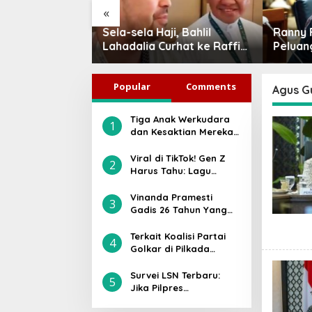
«
i, Bahlil
Ranny Fahd: Jika Tak Siap,
Idrus 
rhat ke Raffi
Peluang PMI di Jepang Bisa
SOKSI 1
a Penasaran
Jadi Petaka bagi SDM
Golkar
pta Lagu MBG,
Indonesia
Kepemi
Popular
Comments
Agus G
Tiga Anak Werkudara
1
dan Kesaktian Mereka:
Gatotkaca, Antareja,
atau Antasena, Siapa
Viral di TikTok! Gen Z
2
Paling Kuat?
Harus Tahu: Lagu
“Jangan Tunggu Lama-
lama” Ternyata Bukan
Vinanda Pramesti
3
Asli Milik Cici Paramida
Gadis 26 Tahun Yang
Diusung Partai Golkar
di Pilwakot Kediri, Ini
Terkait Koalisi Partai
4
Sosoknya
Golkar di Pilkada
Karanganyar 2024,
Ilyas Akbar Almadani:
Survei LSN Terbaru:
5
Sebagai Kader Saya
Jika Pilpres
Sami’na Wa Aṭo’na
Dilaksanakan Hari Ini,