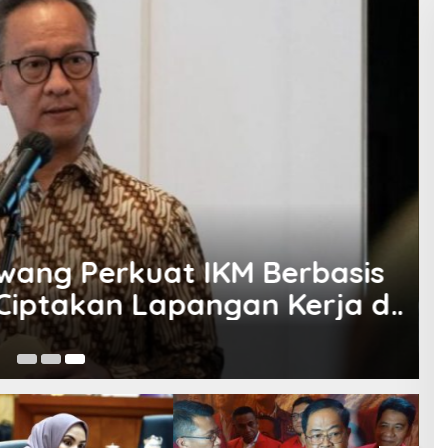
 Pertumbuhan Ekonomi RI,
ang Soroti Keberhasilan
Ju