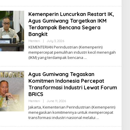
Y
A
Z
Kemenperin Luncurkan Restart IK,
Agus Gumiwang Targetkan IKM
Terdampak Bencana Segera
Bangkit
Menteri
|
July 3, 2026
B
Y
KEMENTERIAN Perindustrian (Kemenperin)
R
mempercepat pemulihan industri kecil menengah
O
(IKM) yang terdampak bencana
R
Y
A
Z
Agus Gumiwang Tegaskan
Komitmen Indonesia Percepat
Transformasi Industri Lewat Forum
BRICS
Menteri
|
June 11, 2026
B
Y
Jakarta, Kementerian Perindustrian (Kemenperin)
R
menegaskan komitmennya untuk mempercepat
O
transformasi industri nasional melalui
R
Y
A
Z