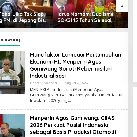
»
Marham: Dualisme
Sari Yuliati Desak
F
5 Tahun Selesai,
Pengusutan Tuntas Kasus
L
 Akui Hanya
Santri Tewas di Lombok:
C
mpinan Misbakhun
Pelaku Harus Dihukum,
T
Jangan Generalisasi
M
umiwang
Pesantren
Manufaktur Lampaui Pertumbuhan
Ekonomi RI, Menperin Agus
Gumiwang Soroti Keberhasilan
Industrialisasi
Menteri
,
Nasional
|
August 6, 2026
B
Y
MENTERI Perindustrian (Menperin) Agus
R
Gumiwang Kartasasmita menyatakan manufaktur
O
triwulan II 2026 yang
R
Y
A
Z
Menperin Agus Gumiwang: GIIAS
2026 Perkuat Posisi Indonesia
sebagai Basis Produksi Otomotif