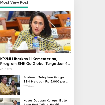
Most View Post
Menteri
,
Nasional
KP2MI Libatkan 11 Kementerian,
Menperin Agus Gumiwang: GIIAS
Program SMK Go Global Targetkan 40
Ribu Peserta Tahun Ini
Posisi Indonesia sebagai Basis 
271 Views
Prabowo Tetapkan Harga
ly 31, 2026
BBM Nelayan Rp15.000 per
Liter, Berlaku untuk Kapal 30-
117 Views
200 GT
Kasus Dugaan Korupsi Batu
Bara Rp5 Triliun, Bahlil