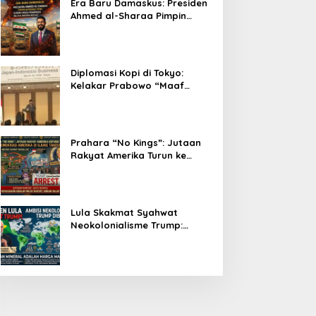
Era Baru Damaskus: Presiden
Ahmed al-Sharaa Pimpin
Integrasi Total Suriah Pasca-
Penarikan Militer Amerika
Serikat
Diplomasi Kopi di Tokyo:
Kelakar Prabowo “Maaf
Presiden Lula, Kopi Saya
Lebih Enak!” Guncang Forum
Bisnis Jepang
Prahara “No Kings”: Jutaan
Rakyat Amerika Turun ke
Jalan, Donald Trump dalam
Kepungan Protes Global!
Lula Skakmat Syahwat
Neokolonialisme Trump:
Perlawanan Total Global
South Terhadap Penjajahan
Gaya Baru