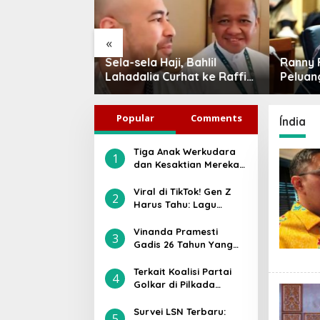
«
agyo di Hari
Sela-sela Haji, Bahlil
Ranny F
ila: Jangan
Lahadalia Curhat ke Raffi
Peluan
ial, Ini Tiga
Ahmad: Saya Penasaran
Jadi P
yata yang
Siapa Pencipta Lagu MBG,
Indone
Popular
Comments
Persatuan
Ajak Makan
Índia
Tiga Anak Werkudara
1
dan Kesaktian Mereka:
Gatotkaca, Antareja,
atau Antasena, Siapa
Viral di TikTok! Gen Z
2
Paling Kuat?
Harus Tahu: Lagu
“Jangan Tunggu Lama-
lama” Ternyata Bukan
Vinanda Pramesti
3
Asli Milik Cici Paramida
Gadis 26 Tahun Yang
Diusung Partai Golkar
di Pilwakot Kediri, Ini
Terkait Koalisi Partai
4
Sosoknya
Golkar di Pilkada
Karanganyar 2024,
Ilyas Akbar Almadani:
Survei LSN Terbaru:
5