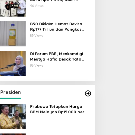
Lahadalia: ESDM Siap Berikan
96 Views
Data
B50 Diklaim Hemat Devisa
Rp177 Triliun dan Pangkas
Emisi 44 Juta Ton CO₂
89 Views
Di Forum PBB, Menkomdigi
Meutya Hafid Desak Tata
Kelola AI Global Utamakan
86 Views
Perlindungan Anak
Presiden
Prabowo Tetapkan Harga
BBM Nelayan Rp15.000 per
Liter, Berlaku untuk Kapal 30-
200 GT