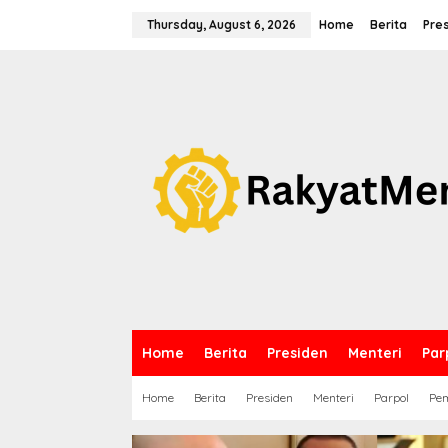
S
k
Thursday, August 6, 2026
Home
Berita
Pre
i
p
t
o
c
o
n
t
e
n
t
Home
Berita
Presiden
Menteri
Par
Home
Berita
Presiden
Menteri
Parpol
Pem