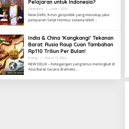
Pelajaran untuk Indonesia?
Geopolitik
|
June 1, 2026
B
Y
New Delhi, Krisis geopolitik yang menutup jalur
R
pelayaran Selat Hormuz selama lebih
O
R
Y
A
India & China ‘Kangkangi’ Tekanan
Z
Barat: Rusia Raup Cuan Tambahan
Rp110 Triliun Per Bulan!
Energi
|
March 12, 2026
B
Y
NEW DELHI – Ketegangan yang terus meningkat di
R
Asia Barat secara dramatis
O
R
Y
A
Z