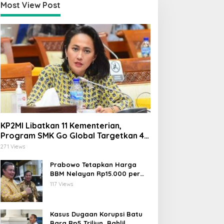
Most View Post
ari Yuliati Desak
Firman Soebagyo di Hari
engusutan Tuntas Kasus
Lahir Pancasila: Jangan
antri Tewas di Lombok:
Cuma Seremonial, Ini Tiga
elaku Harus Dihukum,
Tantangan Nyata yang
angan Generalisasi
Mengancam Persatuan
esantren
KP2MI Libatkan 11 Kementerian,
Program SMK Go Global Targetkan 40
Ribu Peserta Tahun Ini
271 Views
Prabowo Tetapkan Harga
BBM Nelayan Rp15.000 per
Liter, Berlaku untuk Kapal 30-
117 Views
200 GT
Kasus Dugaan Korupsi Batu
Bara Rp5 Triliun, Bahlil