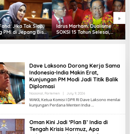
»
ahd: Jika Tak Siap,
Idrus Marham: Dualisme
S
g PMI di Jepang Bisa
SOKSI 15 Tahun Selesai,
P
etaka bagi SDM
Golkar Akui Hanya
S
sia
Kepemimpinan Misbakhun
P
J
P
Dave Laksono Dorong Kerja Sama
Indonesia-India Makin Erat,
Kunjungan PM Modi Jadi Titik Balik
Diplomasi
Nasional
,
Parlemen
|
July 9, 2026
B
Y
WAKIL Ketua Komisi I DPR RI Dave Laksono menilai
R
kunjungan Perdana Menteri India
O
R
Y
A
Oman Kini Jadi ‘Plan B’ India di
Z
Tengah Krisis Hormuz, Apa