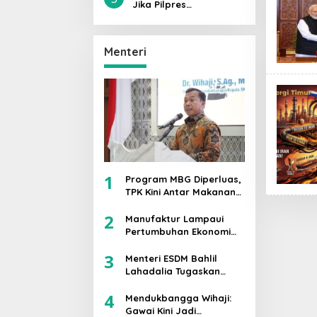
Sebagai Kader Saya
Jika Pilpres
Sami’na Wa Aṭo’na
Dilaksanakan Hari Ini,
Prabowo-Gibran Lolos
Putaran Kedua,
Menteri
Mengantongi 42,1℅
Suara
1
Program MBG Diperluas,
TPK Kini Antar Makanan
Bergizi untuk Ibu Hamil
2
dan Balita
Manufaktur Lampaui
Pertumbuhan Ekonomi
RI, Menperin Agus
3
Gumiwang Soroti
Menteri ESDM Bahlil
Keberhasilan
Lahadalia Tugaskan
Industrialisasi
Lemigas Perkuat
4
Pengadaan Migas dan
Mendukbangga Wihaji:
Pengawasan Kualitas
Gawai Kini Jadi