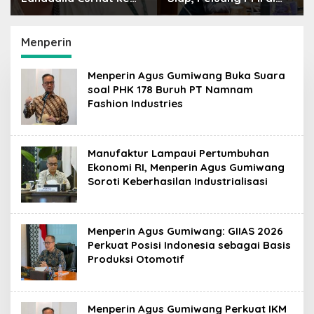
Raffi Ahmad: Saya
Jepang Bisa Jadi
Penasaran Siapa
Petaka bagi SDM
Pencipta Lagu MBG,
Indonesia
Menperin
Ajak Makan
Menperin Agus Gumiwang Buka Suara
soal PHK 178 Buruh PT Namnam
Fashion Industries
Manufaktur Lampaui Pertumbuhan
Ekonomi RI, Menperin Agus Gumiwang
Soroti Keberhasilan Industrialisasi
Menperin Agus Gumiwang: GIIAS 2026
Perkuat Posisi Indonesia sebagai Basis
Produksi Otomotif
Menperin Agus Gumiwang Perkuat IKM