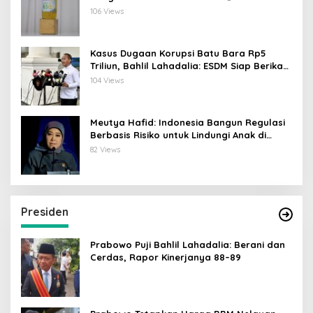
106 Views
Kasus Dugaan Korupsi Batu Bara Rp5
Triliun, Bahlil Lahadalia: ESDM Siap Berikan
Data
104 Views
Meutya Hafid: Indonesia Bangun Regulasi
Berbasis Risiko untuk Lindungi Anak di
Dunia Digital
82 Views
Presiden
Prabowo Puji Bahlil Lahadalia: Berani dan
Cerdas, Rapor Kinerjanya 88–89