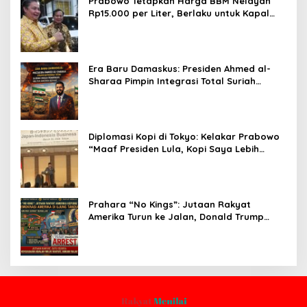
Prabowo Tetapkan Harga BBM Nelayan
Rp15.000 per Liter, Berlaku untuk Kapal
30-200 GT
Era Baru Damaskus: Presiden Ahmed al-
Sharaa Pimpin Integrasi Total Suriah
Pasca-Penarikan Militer Amerika Serikat
Diplomasi Kopi di Tokyo: Kelakar Prabowo
“Maaf Presiden Lula, Kopi Saya Lebih
Enak!” Guncang Forum Bisnis Jepang
Prahara “No Kings”: Jutaan Rakyat
Amerika Turun ke Jalan, Donald Trump
dalam Kepungan Protes Global!