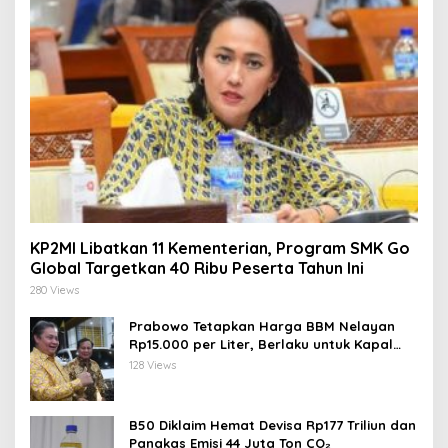
KP2MI Libatkan 11 Kementerian, Program SMK Go
Global Targetkan 40 Ribu Peserta Tahun Ini
280 Views
Prabowo Tetapkan Harga BBM Nelayan
Rp15.000 per Liter, Berlaku untuk Kapal
30-200 GT
128 Views
B50 Diklaim Hemat Devisa Rp177 Triliun dan
Pangkas Emisi 44 Juta Ton CO₂