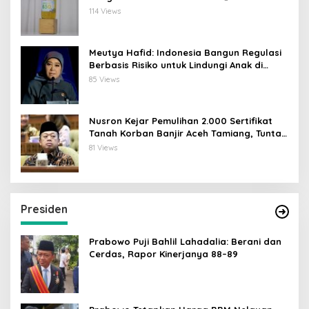
114 Views
Meutya Hafid: Indonesia Bangun Regulasi
Berbasis Risiko untuk Lindungi Anak di
Dunia Digital
85 Views
Nusron Kejar Pemulihan 2.000 Sertifikat
Tanah Korban Banjir Aceh Tamiang, Tuntas
Desember 2026
81 Views
Presiden
Prabowo Puji Bahlil Lahadalia: Berani dan
Cerdas, Rapor Kinerjanya 88–89