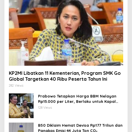
KP2MI Libatkan 11 Kementerian, Program SMK Go
Global Targetkan 40 Ribu Peserta Tahun Ini
282 Views
Prabowo Tetapkan Harga BBM Nelayan
Rp15.000 per Liter, Berlaku untuk Kapal
30-200 GT
128 Views
B50 Diklaim Hemat Devisa Rp177 Triliun dan
Pangkas Emisi 44 Juta Ton CO₂