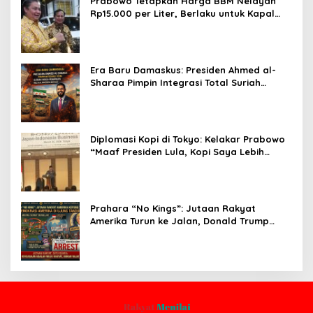
Prabowo Tetapkan Harga BBM Nelayan
Rp15.000 per Liter, Berlaku untuk Kapal
30-200 GT
Era Baru Damaskus: Presiden Ahmed al-
Sharaa Pimpin Integrasi Total Suriah
Pasca-Penarikan Militer Amerika Serikat
Diplomasi Kopi di Tokyo: Kelakar Prabowo
“Maaf Presiden Lula, Kopi Saya Lebih
Enak!” Guncang Forum Bisnis Jepang
Prahara “No Kings”: Jutaan Rakyat
Amerika Turun ke Jalan, Donald Trump
dalam Kepungan Protes Global!