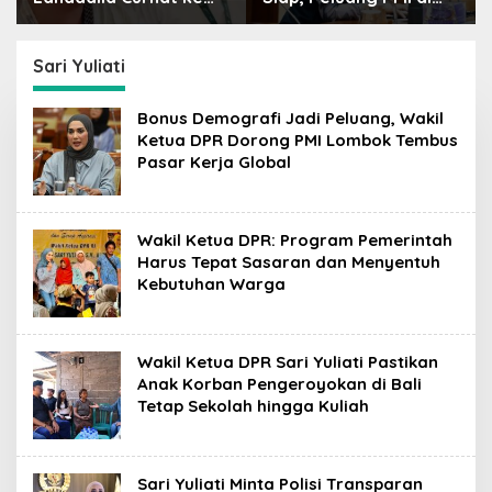
Raffi Ahmad: Saya
Jepang Bisa Jadi
Penasaran Siapa
Petaka bagi SDM
Pencipta Lagu MBG,
Indonesia
Sari Yuliati
Ajak Makan
Bonus Demografi Jadi Peluang, Wakil
Ketua DPR Dorong PMI Lombok Tembus
Pasar Kerja Global
Wakil Ketua DPR: Program Pemerintah
Harus Tepat Sasaran dan Menyentuh
Kebutuhan Warga
Wakil Ketua DPR Sari Yuliati Pastikan
Anak Korban Pengeroyokan di Bali
Tetap Sekolah hingga Kuliah
Sari Yuliati Minta Polisi Transparan