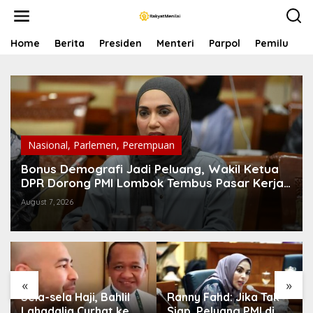
S
k
i
p
Home
Berita
Presiden
Menteri
Parpol
Pemilu
P
t
o
c
o
n
t
e
n
Nasional
,
Parlemen
,
Perempuan
t
Bonus Demografi Jadi Peluang, Wakil Ketua
DPR Dorong PMI Lombok Tembus Pasar Kerja
Global
August 7, 2026
«
»
Sela-sela Haji, Bahlil
Ranny Fahd: Jika Tak
Lahadalia Curhat ke
Siap, Peluang PMI di