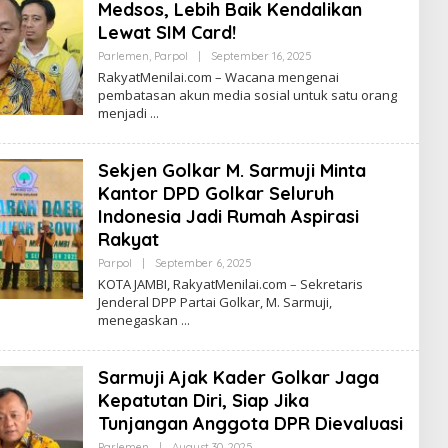
Medsos, Lebih Baik Kendalikan
Lewat SIM Card!
Parlemen
,
Parpol
|
September 16, 2025
B
Y
​RakyatMenilai.com – Wacana mengenai
R
pembatasan akun media sosial untuk satu orang
O
menjadi
R
Y
A
Z
Sekjen Golkar M. Sarmuji Minta
Kantor DPD Golkar Seluruh
Indonesia Jadi Rumah Aspirasi
Rakyat
Parpol
|
September 6, 2025
B
Y
KOTA JAMBI, RakyatMenilai.com – Sekretaris
R
Jenderal DPP Partai Golkar, M. Sarmuji,
O
menegaskan
R
Y
A
Z
Sarmuji Ajak Kader Golkar Jaga
Kepatutan Diri, Siap Jika
Tunjangan Anggota DPR Dievaluasi
Parlemen
|
August 30, 2025
B