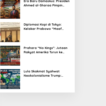
Era Baru Damaskus: Presiden
Ahmed al-Sharaa Pimpin
Integrasi Total Suriah Pasca-
Penarikan Militer Amerika
Serikat
Diplomasi Kopi di Tokyo:
Kelakar Prabowo “Maaf
Presiden Lula, Kopi Saya
Lebih Enak!” Guncang Forum
Bisnis Jepang
Prahara “No Kings”: Jutaan
Rakyat Amerika Turun ke
Jalan, Donald Trump dalam
Kepungan Protes Global!
Lula Skakmat Syahwat
Neokolonialisme Trump:
Perlawanan Total Global
South Terhadap Penjajahan
Gaya Baru