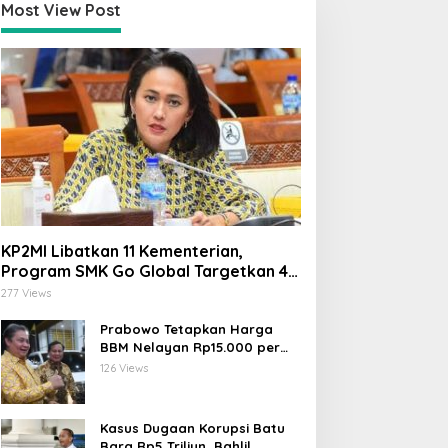
Most View Post
KP2MI Libatkan 11 Kementerian,
Program SMK Go Global Targetkan 40
Ribu Peserta Tahun Ini
277 Views
Prabowo Tetapkan Harga
BBM Nelayan Rp15.000 per
Liter, Berlaku untuk Kapal 30-
126 Views
200 GT
Kasus Dugaan Korupsi Batu
Bara Rp5 Triliun, Bahlil