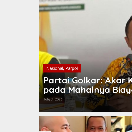
Nasional
,
Parpol
Partai Golkar: Akar
pada Mahalnya Biaya
July 31, 2026