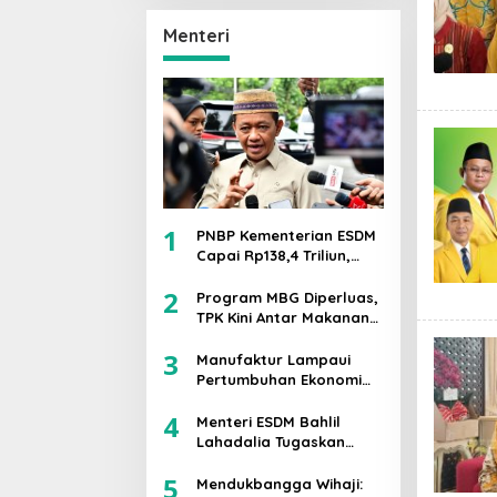
Prabowo-Gibran Lolos
Putaran Kedua,
Menteri
Mengantongi 42,1℅
Suara
1
PNBP Kementerian ESDM
Capai Rp138,4 Triliun,
Bahlil Tegaskan
2
Komitmen Akuntabilitas
Program MBG Diperluas,
TPK Kini Antar Makanan
Bergizi untuk Ibu Hamil
3
dan Balita
Manufaktur Lampaui
Pertumbuhan Ekonomi
RI, Menperin Agus
4
Gumiwang Soroti
Menteri ESDM Bahlil
Keberhasilan
Lahadalia Tugaskan
Industrialisasi
Lemigas Perkuat
5
Pengadaan Migas dan
Mendukbangga Wihaji: