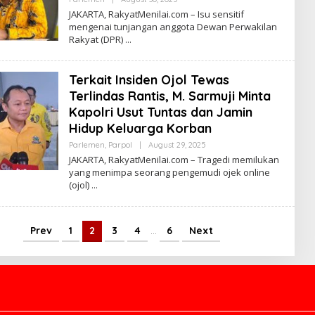
Y
JAKARTA, RakyatMenilai.com – Isu sensitif
R
mengenai tunjangan anggota Dewan Perwakilan
O
Rakyat (DPR)
R
Y
A
Z
Terkait Insiden Ojol Tewas
Terlindas Rantis, M. Sarmuji Minta
Kapolri Usut Tuntas dan Jamin
Hidup Keluarga Korban
Parlemen
,
Parpol
|
August 29, 2025
B
Y
JAKARTA, RakyatMenilai.com – Tragedi memilukan
R
yang menimpa seorang pengemudi ojek online
O
(ojol)
R
Y
A
Z
Prev
1
2
3
4
…
6
Next