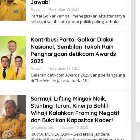
Jawab!
Parpol
|
November 28, 2025
B
Y
Partai Golkar kembali menegaskan eksistensinya
A
sebagai salah satu partai politik paling terbuka
D
M
I
N
Kontribusi Partai Golkar Diakui
Nasional, Sembilan Tokoh Raih
Penghargaan detikcom Awards
2025
Parpol
|
November 26, 2025
B
Y
Gelaran detikcom Awards 2025 yang berlangsung
A
di The Westin Jakarta pada 25
D
M
I
N
Sarmuji: Lifting Minyak Naik,
Stunting Turun, Kinerja Bahlil-
Wihaji Kalahkan Framing Negatif
dan Buktikan Kapasitas Kader!
Uncategorized
|
October 15, 2025
B
Y
RAKYATMENILAI.COM – Sekretaris Jenderal
R
(Sekjen) Partai Golkar Sarmuji memuji kinerja dua