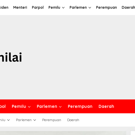
siden
Menteri
Parpol
Pemilu
Parlemen
Perempuan
Daera
pol
Pemilu
Parlemen
Perempuan
Daerah
ilu
Parlemen
Perempuan
Daerah