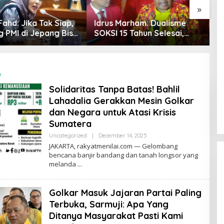
»
Marham: Dualisme
Sari Yuliati Desak
F
5 Tahun Selesai,
Pengusutan Tuntas Kasus
L
 Akui Hanya
Santri Tewas di Lombok:
C
mpinan Misbakhun
Pelaku Harus Dihukum,
T
Jangan Generalisasi
M
i
Pesantren
Solidaritas Tanpa Batas! Bahlil
Lahadalia Gerakkan Mesin Golkar
dan Negara untuk Atasi Krisis
Sumatera
Uncategorized
|
December 14, 2025
B
Y
JAKARTA, rakyatmenilai.com — Gelombang
R
bencana banjir bandang dan tanah longsor yang
O
melanda
R
Y
A
Z
Golkar Masuk Jajaran Partai Paling
Terbuka, Sarmuji: Apa Yang
Ditanya Masyarakat Pasti Kami