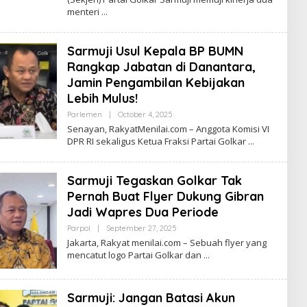
O
menteri
R
Y
A
Z
Sarmuji Usul Kepala BP BUMN
Rangkap Jabatan di Danantara,
Jamin Pengambilan Kebijakan
Lebih Mulus!
Parlemen
|
October 4, 2025
B
Y
​Senayan, RakyatMenilai.com – Anggota Komisi VI
R
DPR RI sekaligus Ketua Fraksi Partai Golkar
O
R
Y
A
Sarmuji Tegaskan Golkar Tak
Z
Pernah Buat Flyer Dukung Gibran
Jadi Wapres Dua Periode
Parpol
|
September 27, 2025
B
Y
Jakarta, Rakyat menilai.com – Sebuah flyer yang
R
mencatut logo Partai Golkar dan
O
R
Y
A
Sarmuji: Jangan Batasi Akun
Z