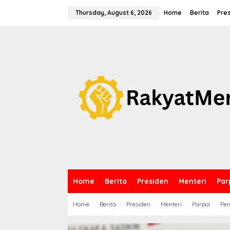
S
k
Thursday, August 6, 2026
Home
Berita
Pre
i
p
t
o
c
o
n
t
e
n
t
Home
Berita
Presiden
Menteri
Par
Home
Berita
Presiden
Menteri
Parpol
Pem