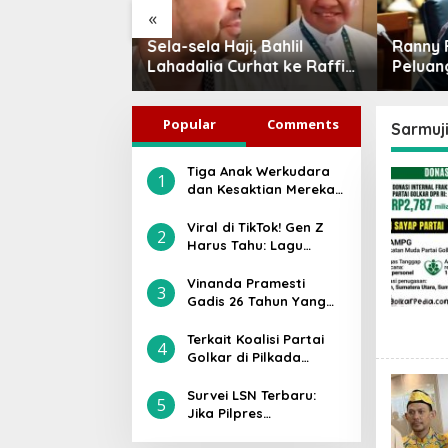
«
i, Bahlil
Ranny Fahd: Jika Tak Siap,
Idrus 
rhat ke Raffi
Peluang PMI di Jepang Bisa
SOKSI 1
a Penasaran
Jadi Petaka bagi SDM
Golkar
pta Lagu MBG,
Indonesia
Kepemi
Popular
Comments
Sarmuj
Tiga Anak Werkudara
1
dan Kesaktian Mereka:
Gatotkaca, Antareja,
atau Antasena, Siapa
Viral di TikTok! Gen Z
2
Paling Kuat?
Harus Tahu: Lagu
“Jangan Tunggu Lama-
lama” Ternyata Bukan
Vinanda Pramesti
3
Asli Milik Cici Paramida
Gadis 26 Tahun Yang
Diusung Partai Golkar
di Pilwakot Kediri, Ini
Terkait Koalisi Partai
4
Sosoknya
Golkar di Pilkada
Karanganyar 2024,
Ilyas Akbar Almadani:
Survei LSN Terbaru:
5
Sebagai Kader Saya
Jika Pilpres
Sami’na Wa Aṭo’na
Dilaksanakan Hari Ini,