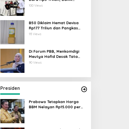
Lahadalia: ESDM Siap Berikan
100 Views
Data
B50 Diklaim Hemat Devisa
Rp177 Triliun dan Pangkas
Emisi 44 Juta Ton CO₂
93 Views
Di Forum PBB, Menkomdigi
Meutya Hafid Desak Tata
Kelola AI Global Utamakan
90 Views
Perlindungan Anak
Presiden
Prabowo Tetapkan Harga
BBM Nelayan Rp15.000 per
Liter, Berlaku untuk Kapal 30-
200 GT