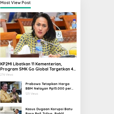
Most View Post
ari Yuliati Desak
Firman Soebagyo di Hari
engusutan Tuntas Kasus
Lahir Pancasila: Jangan
antri Tewas di Lombok:
Cuma Seremonial, Ini Tiga
elaku Harus Dihukum,
Tantangan Nyata yang
angan Generalisasi
Mengancam Persatuan
esantren
KP2MI Libatkan 11 Kementerian,
Program SMK Go Global Targetkan 40
Ribu Peserta Tahun Ini
276 Views
Prabowo Tetapkan Harga
BBM Nelayan Rp15.000 per
Liter, Berlaku untuk Kapal 30-
125 Views
200 GT
Kasus Dugaan Korupsi Batu
Bara Rp5 Triliun, Bahlil