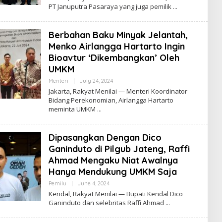
R
PT Januputra Pasaraya yang juga pemilik
O
R
Y
A
Berbahan Baku Minyak Jelantah,
Z
Menko Airlangga Hartarto Ingin
Bioavtur ‘Dikembangkan’ Oleh
UMKM
Menteri
|
July 24, 2024
B
Y
Jakarta, Rakyat Menilai — Menteri Koordinator
A
Bidang Perekonomian, Airlangga Hartarto
D
meminta UMKM
M
I
N
Dipasangkan Dengan Dico
Ganinduto di Pilgub Jateng, Raffi
Ahmad Mengaku Niat Awalnya
Hanya Mendukung UMKM Saja
Pemilu
|
June 4, 2024
B
Y
Kendal, Rakyat Menilai — Bupati Kendal Dico
A
Ganinduto dan selebritas Raffi Ahmad
D
M
I