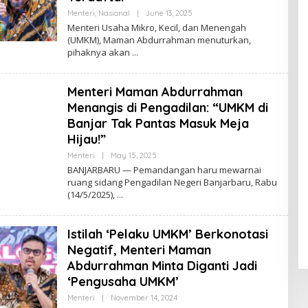
Menteri
,
Nasional
|
June 13, 2025
B
Y
Menteri Usaha Mikro, Kecil, dan Menengah
A
(UMKM), Maman Abdurrahman menuturkan,
D
pihaknya akan
M
I
N
Menteri Maman Abdurrahman
Menangis di Pengadilan: “UMKM di
Banjar Tak Pantas Masuk Meja
Hijau!”
Menteri
|
May 15, 2025
B
Y
BANJARBARU — Pemandangan haru mewarnai
R
ruang sidang Pengadilan Negeri Banjarbaru, Rabu
O
(14/5/2025),
R
Y
A
Z
Istilah ‘Pelaku UMKM’ Berkonotasi
Negatif, Menteri Maman
Abdurrahman Minta Diganti Jadi
‘Pengusaha UMKM’
Menteri
|
November 14, 2024
B
Y