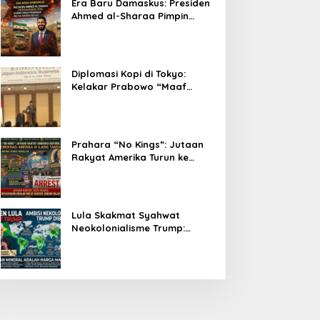
Era Baru Damaskus: Presiden
Ahmed al-Sharaa Pimpin
Integrasi Total Suriah Pasca-
Penarikan Militer Amerika
Serikat
Diplomasi Kopi di Tokyo:
Kelakar Prabowo “Maaf
Presiden Lula, Kopi Saya
Lebih Enak!” Guncang Forum
Bisnis Jepang
Prahara “No Kings”: Jutaan
Rakyat Amerika Turun ke
Jalan, Donald Trump dalam
Kepungan Protes Global!
Lula Skakmat Syahwat
Neokolonialisme Trump:
Perlawanan Total Global
South Terhadap Penjajahan
Gaya Baru