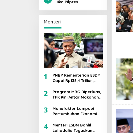
Sebagai Kader Saya
Jika Pilpres
Sami’na Wa Aṭo’na
Dilaksanakan Hari Ini,
Prabowo-Gibran Lolos
Putaran Kedua,
Menteri
Mengantongi 42,1℅
Suara
1
PNBP Kementerian ESDM
Capai Rp138,4 Triliun,
Bahlil Tegaskan
2
Komitmen Akuntabilitas
Program MBG Diperluas,
TPK Kini Antar Makanan
Bergizi untuk Ibu Hamil
3
dan Balita
Manufaktur Lampaui
Pertumbuhan Ekonomi
RI, Menperin Agus
4
Gumiwang Soroti
Menteri ESDM Bahlil
Keberhasilan
Lahadalia Tugaskan