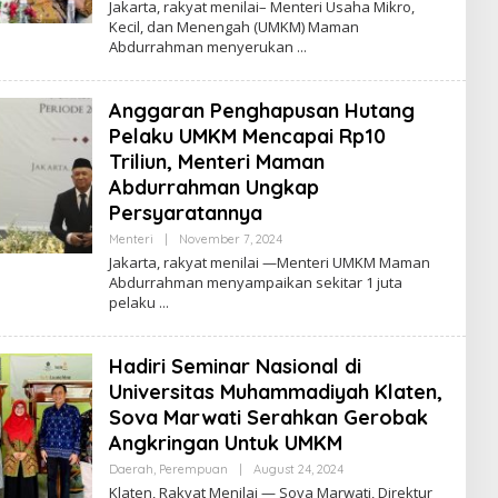
Jakarta, rakyat menilai– Menteri Usaha Mikro,
R
Kecil, dan Menengah (UMKM) Maman
O
Abdurrahman menyerukan
R
Y
A
Z
Anggaran Penghapusan Hutang
Pelaku UMKM Mencapai Rp10
Triliun, Menteri Maman
Abdurrahman Ungkap
Persyaratannya
Menteri
|
November 7, 2024
B
Y
Jakarta, rakyat menilai —Menteri UMKM Maman
R
Abdurrahman menyampaikan sekitar 1 juta
O
pelaku
R
Y
A
Z
Hadiri Seminar Nasional di
Universitas Muhammadiyah Klaten,
Sova Marwati Serahkan Gerobak
Angkringan Untuk UMKM
Daerah
,
Perempuan
|
August 24, 2024
B
Y
Klaten, Rakyat Menilai — Sova Marwati, Direktur