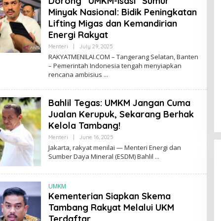
Dorong “UMKM-isasi” Sumur
Minyak Nasional: Bidik Peningkatan
Lifting Migas dan Kemandirian
Energi Rakyat
Menteri
|
July 29, 2025
B
Y
RAKYATMENILAI.COM – Tangerang Selatan, Banten
R
– Pemerintah Indonesia tengah menyiapkan
O
rencana ambisius
R
Y
A
Z
Bahlil Tegas: UMKM Jangan Cuma
Jualan Kerupuk, Sekarang Berhak
Kelola Tambang!
Menteri
|
June 16, 2025
B
Y
Jakarta, rakyat menilai — Menteri Energi dan
R
Sumber Daya Mineral (ESDM) Bahlil
O
R
Y
A
UMKM
Z
Kementerian Siapkan Skema
Tambang Rakyat Melalui UKM
Terdaftar