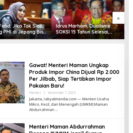
»
ahd: Jika Tak Siap,
Idrus Marham: Dualisme
S
g PMI di Jepang Bisa
SOKSI 15 Tahun Selesai,
P
etaka bagi SDM
Golkar Akui Hanya
S
sia
Kepemimpinan Misbakhun
P
J
P
Gawat! Menteri Maman Ungkap
Produk Impor China Dijual Rp 2.000
Per Jilbab, Siap Tertibkan Impor
Pakaian Baru!
Menteri
|
November 7, 2025
B
Y
Jakarta, rakyatmenilai.com — Menteri Usaha
R
Mikro, Kecil, dan Menengah (UMKM) Maman
O
Abdurrahman
R
Y
A
Z
Menteri Maman Abdurrahman