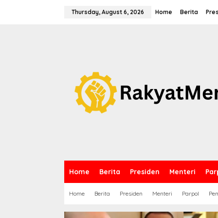
S
k
Thursday, August 6, 2026
Home
Berita
Pre
i
p
t
o
c
o
n
t
e
n
t
Home
Berita
Presiden
Menteri
Par
Home
Berita
Presiden
Menteri
Parpol
Pem