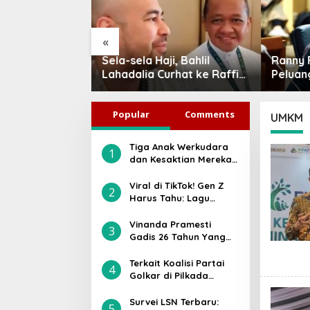
«
agyo di Hari
Sela-sela Haji, Bahlil
Ranny F
ila: Jangan
Lahadalia Curhat ke Raffi
Peluan
ial, Ini Tiga
Ahmad: Saya Penasaran
Jadi P
yata yang
Siapa Pencipta Lagu MBG,
Indone
Popular
Comments
Persatuan
Ajak Makan
UMKM
Tiga Anak Werkudara
1
dan Kesaktian Mereka:
Gatotkaca, Antareja,
atau Antasena, Siapa
Viral di TikTok! Gen Z
2
Paling Kuat?
Harus Tahu: Lagu
“Jangan Tunggu Lama-
lama” Ternyata Bukan
Vinanda Pramesti
3
Asli Milik Cici Paramida
Gadis 26 Tahun Yang
Diusung Partai Golkar
di Pilwakot Kediri, Ini
Terkait Koalisi Partai
4
Sosoknya
Golkar di Pilkada
Karanganyar 2024,
Ilyas Akbar Almadani:
Survei LSN Terbaru:
5