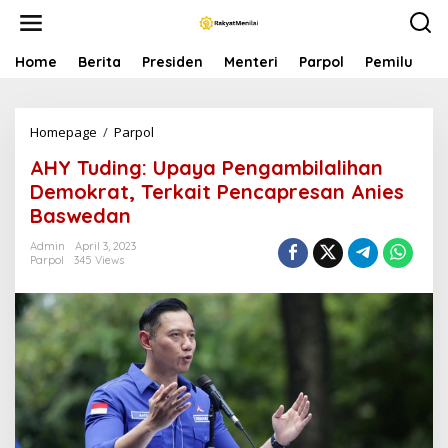
S
k
i
p
Home
Berita
Presiden
Menteri
Parpol
Pemilu
P
t
o
c
Homepage
/
Parpol
A
o
H
n
AHY Tuding: Upaya Pengambilalihan
Y
t
T
e
Demokrat, Terkait Pencapresan Anies
u
n
Baswedan
d
t
i
Admin
April 3, 2023
n
Parpol
345 Views
g
:
U
p
a
y
a
P
e
n