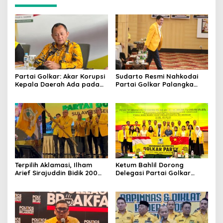
Partai Golkar: Akar Korupsi
Sudarto Resmi Nahkodai
Kepala Daerah Ada pada
Partai Golkar Palangka
Mahalnya Biaya Politik
Raya, Targetkan Partai
Pilkada
Semakin Solid dan
Dipercaya Rakyat
Terpilih Aklamasi, Ilham
Ketum Bahlil Dorong
Arief Sirajuddin Bidik 200
Delegasi Partai Golkar
Kursi Golkar di Sulsel pada
Pimpinan Ali Mochtar
Pemilu 2029
Ngabalin Belajar Hilirisasi
Hingga Industrialisasi dari
China