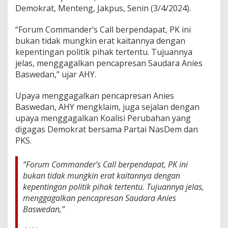
a
Demokrat, Menteng, Jakpus, Senin (3/4/2024).
i
t
“Forum Commander’s Call berpendapat, PK ini
P
bukan tidak mungkin erat kaitannya dengan
e
kepentingan politik pihak tertentu. Tujuannya
n
c
jelas, menggagalkan pencapresan Saudara Anies
a
Baswedan,” ujar AHY.
p
r
Upaya menggagalkan pencapresan Anies
e
Baswedan, AHY mengklaim, juga sejalan dengan
s
a
upaya menggagalkan Koalisi Perubahan yang
n
digagas Demokrat bersama Partai NasDem dan
A
PKS.
n
i
e
“Forum Commander’s Call berpendapat, PK ini
s
bukan tidak mungkin erat kaitannya dengan
B
kepentingan politik pihak tertentu. Tujuannya jelas,
a
menggagalkan pencapresan Saudara Anies
s
w
Baswedan,”
e
d