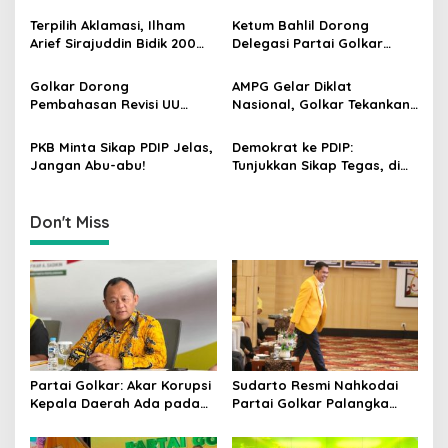
Mahalnya Biaya Politik
Raya, Targetkan Partai
g
Pilkada
Semakin Solid dan
Terpilih Aklamasi, Ilham
Ketum Bahlil Dorong
Dipercaya Rakyat
Arief Sirajuddin Bidik 200
Delegasi Partai Golkar
a
Kursi Golkar di Sulsel pada
Pimpinan Ali Mochtar
t
Pemilu 2029
Ngabalin Belajar Hilirisasi
Golkar Dorong
AMPG Gelar Diklat
Hingga Industrialisasi dari
i
Pembahasan Revisi UU
Nasional, Golkar Tekankan
China
Pemilu Segera Dimulai,
Kader Muda Siap Hadapi
o
Kajian Putusan MK Sudah
Tantangan Zaman
PKB Minta Sikap PDIP Jelas,
Demokrat ke PDIP:
n
Tuntas
Jangan Abu-abu!
Tunjukkan Sikap Tegas, di
Luar atau Dalam
Pemerintah
Don't Miss
Partai Golkar: Akar Korupsi
Sudarto Resmi Nahkodai
Kepala Daerah Ada pada
Partai Golkar Palangka
Mahalnya Biaya Politik
Raya, Targetkan Partai
Pilkada
Semakin Solid dan