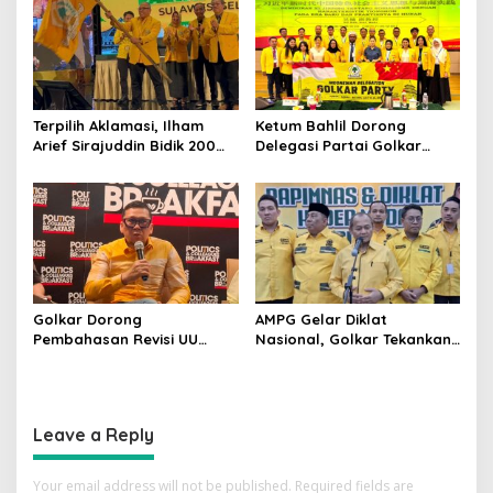
Dipercaya Rakyat
Terpilih Aklamasi, Ilham
Ketum Bahlil Dorong
Arief Sirajuddin Bidik 200
Delegasi Partai Golkar
Kursi Golkar di Sulsel pada
Pimpinan Ali Mochtar
Pemilu 2029
Ngabalin Belajar Hilirisasi
Hingga Industrialisasi dari
China
Golkar Dorong
AMPG Gelar Diklat
Pembahasan Revisi UU
Nasional, Golkar Tekankan
Pemilu Segera Dimulai,
Kader Muda Siap Hadapi
Kajian Putusan MK Sudah
Tantangan Zaman
Tuntas
Leave a Reply
Your email address will not be published.
Required fields are