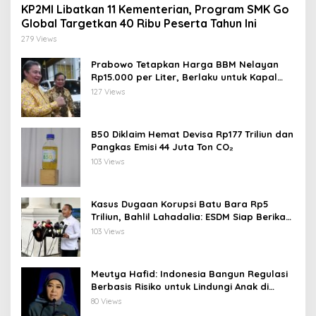
KP2MI Libatkan 11 Kementerian, Program SMK Go
Global Targetkan 40 Ribu Peserta Tahun Ini
279 Views
Prabowo Tetapkan Harga BBM Nelayan
Rp15.000 per Liter, Berlaku untuk Kapal
30-200 GT
127 Views
B50 Diklaim Hemat Devisa Rp177 Triliun dan
Pangkas Emisi 44 Juta Ton CO₂
103 Views
Kasus Dugaan Korupsi Batu Bara Rp5
Triliun, Bahlil Lahadalia: ESDM Siap Berikan
Data
103 Views
Meutya Hafid: Indonesia Bangun Regulasi
Berbasis Risiko untuk Lindungi Anak di
Dunia Digital
80 Views