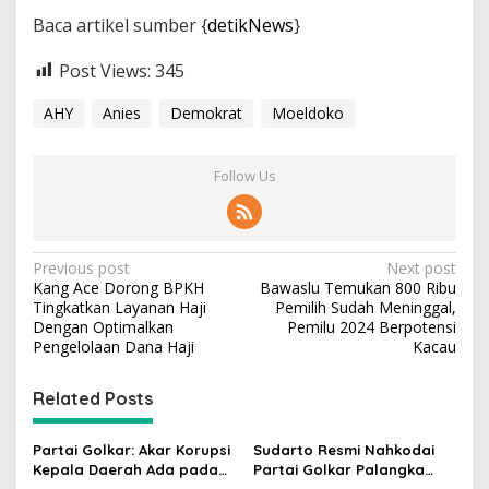
Baca artikel sumber {
detikNews
}
Post Views:
345
AHY
Anies
Demokrat
Moeldoko
Follow Us
P
Previous post
Next post
Kang Ace Dorong BPKH
Bawaslu Temukan 800 Ribu
o
Tingkatkan Layanan Haji
Pemilih Sudah Meninggal,
s
Dengan Optimalkan
Pemilu 2024 Berpotensi
Pengelolaan Dana Haji
Kacau
t
n
Related Posts
a
v
Partai Golkar: Akar Korupsi
Sudarto Resmi Nahkodai
Kepala Daerah Ada pada
Partai Golkar Palangka
i