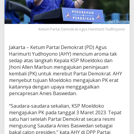
g
a
m
b
i
Ketum Partai Demokrat Agus Harimurti Yudhoyono
l
a
l
i
Jakarta – Ketum Partai Demokrat (PD) Agus
h
Harimurti Yudhoyono (AHY) mencium aroma tak
a
sedap atas langkah Kepala KSP Moeldoko dan
n
Jhoni Allen Marbun mengajukan peninjauan
D
e
kembali (PK) untuk merebut Partai Demokrat. AHY
m
menyebut tujuan Moeldoko mengajukan PK erat
o
kaitannya dengan upaya menggagalkan
k
pencapresan Anies Baswedan.
r
a
t
“Saudara-saudara sekalian, KSP Moeldoko
,
mengajukan PK pada tanggal 3 Maret 2023. Tepat
T
satu hari setelah Partai Demokrat secara resmi
e
mengusung Saudara Anies Baswedan sebagai
r
bakal calon presiden,” kata AHY di DPP Partai
k