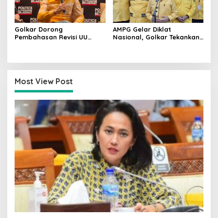
Golkar Dorong
AMPG Gelar Diklat
Pembahasan Revisi UU
Nasional, Golkar Tekankan
Pemilu Segera Dimulai,
Kader Muda Siap Hadapi
Kajian Putusan MK Sudah
Tantangan Zaman
Tuntas
Most View Post