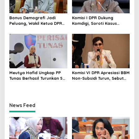
Bonus Demografi Jadi
Komisi I DPR Dukung
Peluang, Wakil Ketua DPR
Komdigi, Soroti Kasus
Dorong PMI Lombok
Bryan Ebem Rekam Usher
Tembus Pasar Kerja Global
GIIAS Tanpa Izin
Meutya Hafid Ungkap PP
Komisi VI DPR Apresiasi BBM
Tunas Berhasil Turunkan 5
Non-Subsidi Turun, Sebut
Juta Akun Anak di Platform
Kebijakan Energi Kian
Digital
Responsif
News Feed