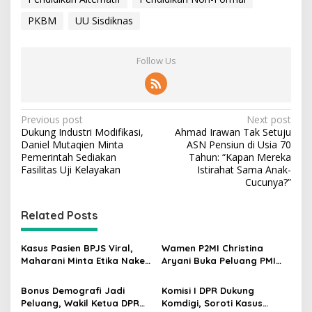
PKBM
UU Sisdiknas
Follow Us
P
Previous post
Next post
Dukung Industri Modifikasi,
Ahmad Irawan Tak Setuju
o
Daniel Mutaqien Minta
ASN Pensiun di Usia 70
s
Pemerintah Sediakan
Tahun: “Kapan Mereka
Fasilitas Uji Kelayakan
Istirahat Sama Anak-
t
Cucunya?”
n
Related Posts
a
v
Kasus Pasien BPJS Viral,
Wamen P2MI Christina
i
Maharani Minta Etika Nakes
Aryani Buka Peluang PMI
g
dan Manajemen RS
Kerja ke Ceko, Ini Sektor
Dievaluasi
dan Syaratnya
Bonus Demografi Jadi
Komisi I DPR Dukung
a
Peluang, Wakil Ketua DPR
Komdigi, Soroti Kasus