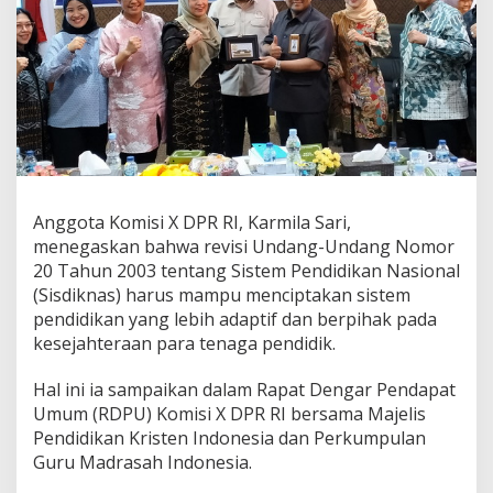
I
K
a
r
m
i
l
a
S
a
r
Anggota Komisi X DPR RI, Karmila Sari,
i
menegaskan bahwa revisi Undang-Undang Nomor
P
e
20 Tahun 2003 tentang Sistem Pendidikan Nasional
r
(Sisdiknas) harus mampu menciptakan sistem
j
pendidikan yang lebih adaptif dan berpihak pada
u
kesejahteraan para tenaga pendidik.
a
n
g
Hal ini ia sampaikan dalam Rapat Dengar Pendapat
k
Umum (RDPU) Komisi X DPR RI bersama Majelis
a
Pendidikan Kristen Indonesia dan Perkumpulan
n
Guru Madrasah Indonesia.
H
a