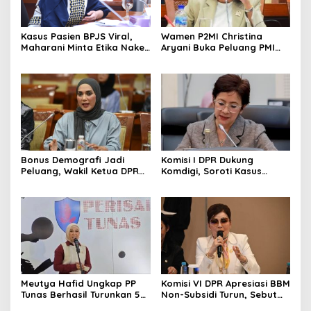
Kasus Pasien BPJS Viral,
Wamen P2MI Christina
Maharani Minta Etika Nakes
Aryani Buka Peluang PMI
dan Manajemen RS
Kerja ke Ceko, Ini Sektor
Dievaluasi
dan Syaratnya
Bonus Demografi Jadi
Komisi I DPR Dukung
Peluang, Wakil Ketua DPR
Komdigi, Soroti Kasus
Dorong PMI Lombok
Bryan Ebem Rekam Usher
Tembus Pasar Kerja Global
GIIAS Tanpa Izin
Meutya Hafid Ungkap PP
Komisi VI DPR Apresiasi BBM
Tunas Berhasil Turunkan 5
Non-Subsidi Turun, Sebut
Juta Akun Anak di Platform
Kebijakan Energi Kian