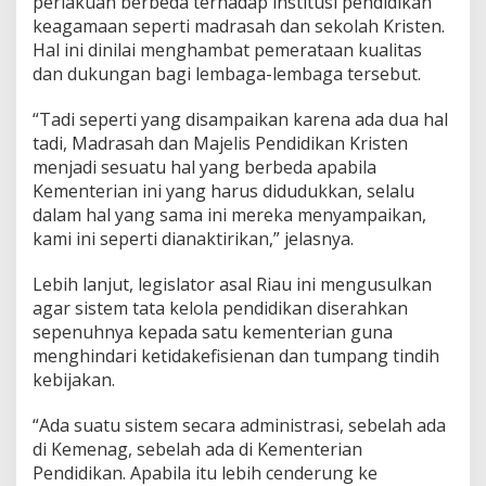
perlakuan berbeda terhadap institusi pendidikan
d
keagamaan seperti madrasah dan sekolah Kristen.
i
Hal ini dinilai menghambat pemerataan kualitas
k
dan dukungan bagi lembaga-lembaga tersebut.
n
a
s
“Tadi seperti yang disampaikan karena ada dua hal
tadi, Madrasah dan Majelis Pendidikan Kristen
menjadi sesuatu hal yang berbeda apabila
Kementerian ini yang harus didudukkan, selalu
dalam hal yang sama ini mereka menyampaikan,
kami ini seperti dianaktirikan,” jelasnya.
Lebih lanjut, legislator asal Riau ini mengusulkan
agar sistem tata kelola pendidikan diserahkan
sepenuhnya kepada satu kementerian guna
menghindari ketidakefisienan dan tumpang tindih
kebijakan.
“Ada suatu sistem secara administrasi, sebelah ada
di Kemenag, sebelah ada di Kementerian
Pendidikan. Apabila itu lebih cenderung ke