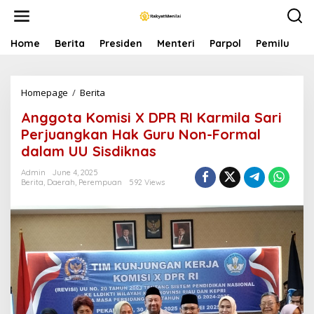
S
k
i
p
Home
Berita
Presiden
Menteri
Parpol
Pemilu
P
t
o
c
Homepage
/
Berita
A
o
n
n
Anggota Komisi X DPR RI Karmila Sari
g
t
g
e
Perjuangkan Hak Guru Non-Formal
o
n
dalam UU Sisdiknas
t
t
a
Admin
June 4, 2025
K
Berita
,
Daerah
,
Perempuan
592 Views
o
m
i
s
i
X
D
P
R
R