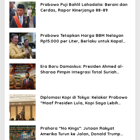
Prabowo Puji Bahlil Lahadalia: Berani dan
Cerdas, Rapor Kinerjanya 88–89
Prabowo Tetapkan Harga BBM Nelayan
Rp15.000 per Liter, Berlaku untuk Kapal
30-200 GT
Era Baru Damaskus: Presiden Ahmed al-
Sharaa Pimpin Integrasi Total Suriah
Pasca-Penarikan Militer Amerika Serikat
Diplomasi Kopi di Tokyo: Kelakar Prabowo
“Maaf Presiden Lula, Kopi Saya Lebih
Enak!” Guncang Forum Bisnis Jepang
Prahara “No Kings”: Jutaan Rakyat
Amerika Turun ke Jalan, Donald Trump
dalam Kepungan Protes Global!