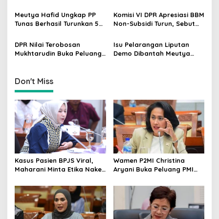
t
Dorong PMI Lombok
Bryan Ebem Rekam Usher
Tembus Pasar Kerja Global
GIIAS Tanpa Izin
i
Meutya Hafid Ungkap PP
Komisi VI DPR Apresiasi BBM
Tunas Berhasil Turunkan 5
Non-Subsidi Turun, Sebut
o
Juta Akun Anak di Platform
Kebijakan Energi Kian
n
Digital
Responsif
DPR Nilai Terobosan
Isu Pelarangan Liputan
Mukhtarudin Buka Peluang
Demo Dibantah Meutya
Emas Skilled Worker
Hafid, Komdigi: Media
Indonesia di Albania
Tetap Bebas
Don't Miss
Kasus Pasien BPJS Viral,
Wamen P2MI Christina
Maharani Minta Etika Nakes
Aryani Buka Peluang PMI
dan Manajemen RS
Kerja ke Ceko, Ini Sektor
Dievaluasi
dan Syaratnya