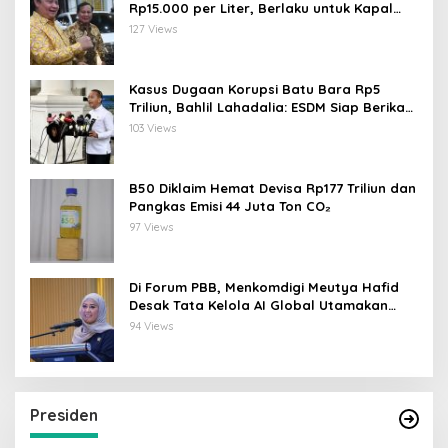
Rp15.000 per Liter, Berlaku untuk Kapal
30-200 GT
127 Views
Kasus Dugaan Korupsi Batu Bara Rp5
Triliun, Bahlil Lahadalia: ESDM Siap Berikan
Data
103 Views
B50 Diklaim Hemat Devisa Rp177 Triliun dan
Pangkas Emisi 44 Juta Ton CO₂
97 Views
Di Forum PBB, Menkomdigi Meutya Hafid
Desak Tata Kelola AI Global Utamakan
Perlindungan Anak
94 Views
Presiden