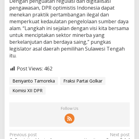
Dengan penguatan regulasi dan digitalisasi
pengawasan, DPR optimistis Indonesia dapat
menekan praktik pertambangan ilegal dan
memperkuat kedaulatan pengelolaan sumber daya
alam. “Langkah ini sejalan dengan visi kita bersama
untuk menciptakan sektor minerba yang
berkelanjutan dan berdaya saing,” pungkas
legislator asal daerah pemilihan Sulawesi Tengah
itu.
Post Views:
462
Beniyanto Tamoreka
Fraksi Partai Golkar
Komisi XII DPR
Follow Us
P
Previous post
Next post