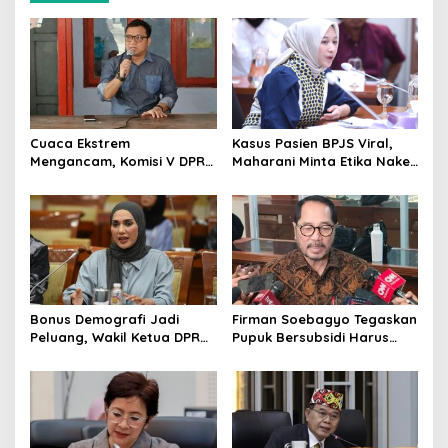
Cuaca Ekstrem
Kasus Pasien BPJS Viral,
Mengancam, Komisi V DPR
Maharani Minta Etika Nakes
dan BMKG Perkuat
dan Manajemen RS
Kesiapan Petani Indramayu
Dievaluasi
Bonus Demografi Jadi
Firman Soebagyo Tegaskan
Peluang, Wakil Ketua DPR
Pupuk Bersubsidi Harus
Dorong PMI Lombok
Tepat Sasaran, Penerima
Tembus Pasar Kerja Global
Wajib Sesuai RDKK