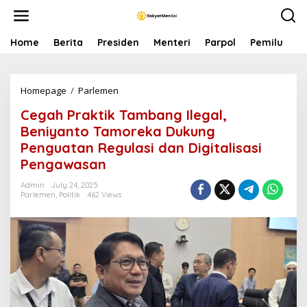
S
k
i
p
Home
Berita
Presiden
Menteri
Parpol
Pemilu
P
t
o
c
Homepage
/
Parlemen
C
o
e
n
Cegah Praktik Tambang Ilegal,
g
t
a
e
Beniyanto Tamoreka Dukung
h
n
Penguatan Regulasi dan Digitalisasi
P
t
Pengawasan
r
a
Admin
July 24, 2025
k
Parlemen
,
Politik
462 Views
t
i
k
T
a
m
b
a
n