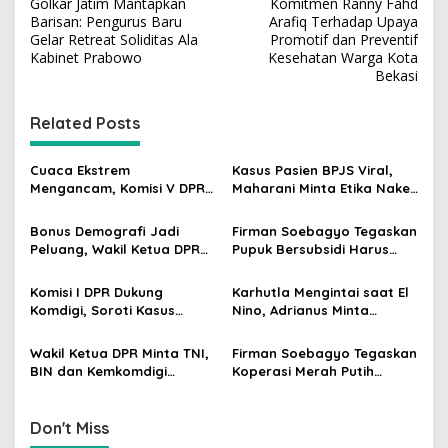
Golkar Jatim Mantapkan
Komitmen Ranny Fahd
o
Barisan: Pengurus Baru
Arafiq Terhadap Upaya
s
Gelar Retreat Soliditas Ala
Promotif dan Preventif
Kabinet Prabowo
Kesehatan Warga Kota
t
Bekasi
n
Related Posts
a
v
Cuaca Ekstrem
Kasus Pasien BPJS Viral,
i
Mengancam, Komisi V DPR
Maharani Minta Etika Nakes
g
dan BMKG Perkuat
dan Manajemen RS
Kesiapan Petani Indramayu
Dievaluasi
Bonus Demografi Jadi
Firman Soebagyo Tegaskan
a
Peluang, Wakil Ketua DPR
Pupuk Bersubsidi Harus
t
Dorong PMI Lombok
Tepat Sasaran, Penerima
Tembus Pasar Kerja Global
Wajib Sesuai RDKK
i
Komisi I DPR Dukung
Karhutla Mengintai saat El
Komdigi, Soroti Kasus
Nino, Adrianus Minta
o
Bryan Ebem Rekam Usher
Kementerian Kehutanan
n
GIIAS Tanpa Izin
Bergerak Lebih Serius
Wakil Ketua DPR Minta TNI,
Firman Soebagyo Tegaskan
BIN dan Kemkomdigi
Koperasi Merah Putih
Perkuat Deteksi Dini serta
Bukan Pengganti
Tangkal Disinformasi
Distributor Pupuk
Bersubsidi
Don't Miss