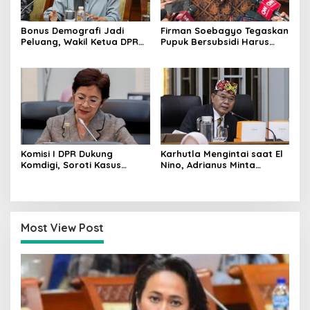
Bonus Demografi Jadi
Firman Soebagyo Tegaskan
Peluang, Wakil Ketua DPR
Pupuk Bersubsidi Harus
Dorong PMI Lombok
Tepat Sasaran, Penerima
Tembus Pasar Kerja Global
Wajib Sesuai RDKK
Komisi I DPR Dukung
Karhutla Mengintai saat El
Komdigi, Soroti Kasus
Nino, Adrianus Minta
Bryan Ebem Rekam Usher
Kementerian Kehutanan
GIIAS Tanpa Izin
Bergerak Lebih Serius
Most View Post