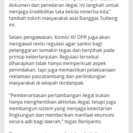
n
dokumen dan peredaran ilegal. Ini langkah untuk
D
menjaga kredibilitas tata kelola minerba kita,”
i
tambah tokoh masyarakat asal Banggai, Sulteng
g
ini.
i
t
a
Selain pengawasan, Komisi XII DPR juga akan
l
mengawal revisi regulasi agar sanksi bagi
i
pelanggaran semakin tegas dan berpihak pada
s
prinsip keberlanjutan. Regulasi tersebut
a
s
diharapkan tidak hanya memperkuat aspek
i
penindakan, tapi juga memastikan pelaksanaan
P
reklamasi pascatambang dan perlindungan
e
masyarakat di wilayah terdampak.
n
g
a
“Pemberantasan pertambangan ilegal bukan
w
hanya menghentikan aktivitas ilegal, tetapi juga
a
membangun sistem yang menjaga kelestarian
s
lingkungan dan memberikan manfaat ekonomi
a
secara adil bagi daerah,” tegas Beniyanto.
n