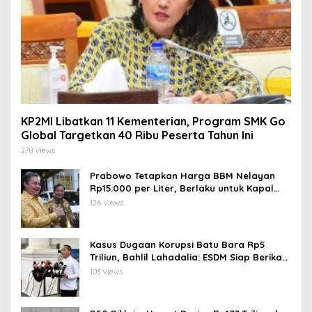
KP2MI Libatkan 11 Kementerian, Program SMK Go
Global Targetkan 40 Ribu Peserta Tahun Ini
278 Views
Prabowo Tetapkan Harga BBM Nelayan
Rp15.000 per Liter, Berlaku untuk Kapal
30-200 GT
126 Views
Kasus Dugaan Korupsi Batu Bara Rp5
Triliun, Bahlil Lahadalia: ESDM Siap Berikan
Data
103 Views