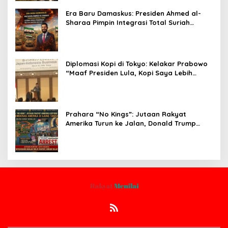
Era Baru Damaskus: Presiden Ahmed al-
Sharaa Pimpin Integrasi Total Suriah
Pasca-Penarikan Militer Amerika Serikat
Diplomasi Kopi di Tokyo: Kelakar Prabowo
“Maaf Presiden Lula, Kopi Saya Lebih
Enak!” Guncang Forum Bisnis Jepang
Prahara “No Kings”: Jutaan Rakyat
Amerika Turun ke Jalan, Donald Trump
dalam Kepungan Protes Global!