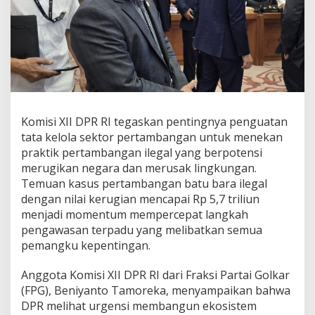
g
I
l
e
g
a
l
,
B
e
Komisi XII DPR RI tegaskan pentingnya penguatan
n
tata kelola sektor pertambangan untuk menekan
i
praktik pertambangan ilegal yang berpotensi
y
merugikan negara dan merusak lingkungan.
a
Temuan kasus pertambangan batu bara ilegal
n
t
dengan nilai kerugian mencapai Rp 5,7 triliun
o
menjadi momentum mempercepat langkah
T
pengawasan terpadu yang melibatkan semua
a
pemangku kepentingan.
m
o
r
Anggota Komisi XII DPR RI dari Fraksi Partai Golkar
e
(FPG), Beniyanto Tamoreka, menyampaikan bahwa
k
DPR melihat urgensi membangun ekosistem
a