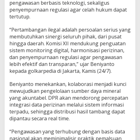
pengawasan berbasis teknologi, sekaligus
D
u
penyempurnaan regulasi agar celah hukum dapat
k
tertutup.
u
n
“Pertambangan ilegal adalah persoalan serius yang
g
membutuhkan sinergi seluruh pihak, dari pusat
P
e
hingga daerah. Komisi XII mendukung penguatan
n
sistem monitoring digital, harmonisasi perizinan,
g
dan penyempurnaan regulasi agar pengawasan
u
lebih efektif dan transparan,” ujar Beniyanto
a
kepada golkarpedia di Jakarta, Kamis (24/7).
t
a
n
Beniyanto menekankan, kolaborasi menjadi kunci
R
mewujudkan pengelolaan sumber daya mineral
e
yang akuntabel. DPR akan mendorong percepatan
g
integrasi data perizinan melalui sistem informasi
u
l
terpadu, sehingga distribusi hasil tambang dapat
a
dipantau secara real time.
s
i
“Pengawasan yang terhubung dengan basis data
d
nasional akan meminimalisir praktik pemalsuan
a