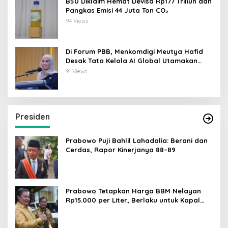
B50 Diklaim Hemat Devisa Rp177 Triliun dan
Pangkas Emisi 44 Juta Ton CO₂
94 Views
Di Forum PBB, Menkomdigi Meutya Hafid
Desak Tata Kelola AI Global Utamakan
Perlindungan Anak
91 Views
Presiden
Prabowo Puji Bahlil Lahadalia: Berani dan
Cerdas, Rapor Kinerjanya 88–89
Prabowo Tetapkan Harga BBM Nelayan
Rp15.000 per Liter, Berlaku untuk Kapal
30-200 GT