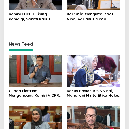
Komisi I DPR Dukung
Karhutla Mengintai saat El
Komdigi, Soroti Kasus
Nino, Adrianus Minta
Bryan Ebem Rekam Usher
Kementerian Kehutanan
GIIAS Tanpa Izin
Bergerak Lebih Serius
News Feed
Cuaca Ekstrem
Kasus Pasien BPJS Viral,
Mengancam, Komisi V DPR
Maharani Minta Etika Nakes
dan BMKG Perkuat
dan Manajemen RS
Kesiapan Petani Indramayu
Dievaluasi