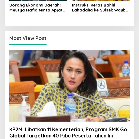
Dorong Ekonomi Daerah!
Instruksi Keras Bahlil
Meutya Hafid Minta Apjatel
Lahadalia ke Sulsel: Wajib
Bangun Infrastruktur
Rebut Kembali Status
Digital yang Beri Manfaat
Lumbung Suara Golkar
Nyata
dengan Segala Risiko!
Most View Post
KP2MI Libatkan 11 Kementerian, Program SMK Go
Global Targetkan 40 Ribu Peserta Tahun Ini