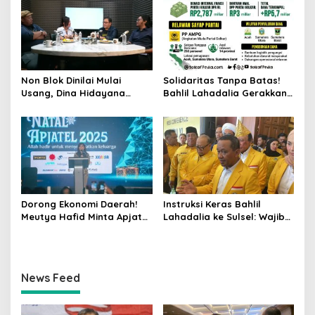
Pendampingan Korban
Gaza
Non Blok Dinilai Mulai
Solidaritas Tanpa Batas!
Usang, Dina Hidayana
Bahlil Lahadalia Gerakkan
Dorong Indonesia Main
Mesin Golkar dan Negara
Cantik di Semua Blok
untuk Atasi Krisis Sumatera
Dorong Ekonomi Daerah!
Instruksi Keras Bahlil
Meutya Hafid Minta Apjatel
Lahadalia ke Sulsel: Wajib
Bangun Infrastruktur
Rebut Kembali Status
Digital yang Beri Manfaat
Lumbung Suara Golkar
Nyata
dengan Segala Risiko!
News Feed