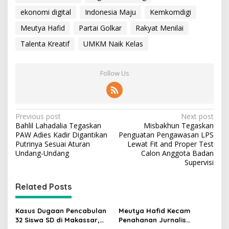
ekonomi digital
Indonesia Maju
Kemkomdigi
Meutya Hafid
Partai Golkar
Rakyat Menilai
Talenta Kreatif
UMKM Naik Kelas
Follow Us
P
Previous post
Next post
​Bahlil Lahadalia Tegaskan
​Misbakhun Tegaskan
o
PAW Adies Kadir Digantikan
Penguatan Pengawasan LPS
s
Putrinya Sesuai Aturan
Lewat Fit and Proper Test
Undang-Undang
Calon Anggota Badan
t
Supervisi
n
Related Posts
a
v
Kasus Dugaan Pencabulan
Meutya Hafid Kecam
i
32 Siswa SD di Makassar,
Penahanan Jurnalis