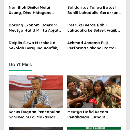
g
Singgih Januratmoko Minta
Indonesia oleh Militer Israel
Hukuman Berat dan
dalam Misi Kemanusiaan ke
Non Blok Dinilai Mulai
Solidaritas Tanpa Batas!
a
Pendampingan Korban
Gaza
Usang, Dina Hidayana
Bahlil Lahadalia Gerakkan
t
Dorong Indonesia Main
Mesin Golkar dan Negara
Cantik di Semua Blok
untuk Atasi Krisis Sumatera
i
Dorong Ekonomi Daerah!
Instruksi Keras Bahlil
Meutya Hafid Minta Apjatel
Lahadalia ke Sulsel: Wajib
o
Bangun Infrastruktur
Rebut Kembali Status
n
Digital yang Beri Manfaat
Lumbung Suara Golkar
Disiplin Siswa Merokok di
Achmad Annama Puji
Nyata
dengan Segala Risiko!
Sekolah Berujung Konflik,
Performa Srikandi Partai
Hetifah Sjaifudian:
Golkar di Media dan
Persoalan Seharusnya
Medsos: Menteri hingga
Selesai di Internal
Kepala Daerah
Don't Miss
Kasus Dugaan Pencabulan
Meutya Hafid Kecam
32 Siswa SD di Makassar,
Penahanan Jurnalis
Singgih Januratmoko Minta
Indonesia oleh Militer Israel
Hukuman Berat dan
dalam Misi Kemanusiaan ke