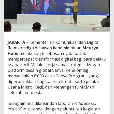
,
M
e
n
k
o
m
d
i
JAKARTA
– Kementerian Komunikasi dan Digital
g
(Kemkomdigi) di bawah kepemimpinan
Meutya
i
M
Hafid
melakukan terobosan nyata untuk
e
mempercepat transformasi digital bagi para pelaku
u
usaha kecil. Melalui kerja sama strategis dengan
t
platform desain global Canva, Kemkomdigi
y
menyediakan 8.000 akun Canva Pro gratis yang
a
H
diperuntukkan bagi talenta kreatif serta pelaku
a
Usaha Mikro, Kecil, dan Menengah (UMKM) di
f
seluruh Indonesia.
i
d
​Sebagaimana dilansir dari laporan
Antaranews
,
B
a
inisiatif ini ditandai dengan peluncuran kegiatan
g