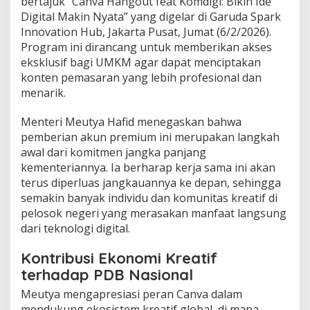
bertajuk “Canva Hangout feat Komdigi: Bikin Ide
i
Digital Makin Nyata” yang digelar di Garuda Spark
k
Innovation Hub, Jakarta Pusat, Jumat (6/2/2026).
a
n
Program ini dirancang untuk memberikan akses
8
eksklusif bagi UMKM agar dapat menciptakan
.
konten pemasaran yang lebih profesional dan
0
menarik.
0
0
A
​Menteri Meutya Hafid menegaskan bahwa
k
pemberian akun premium ini merupakan langkah
u
awal dari komitmen jangka panjang
n
kementeriannya. Ia berharap kerja sama ini akan
C
terus diperluas jangkauannya ke depan, sehingga
a
n
semakin banyak individu dan komunitas kreatif di
v
pelosok negeri yang merasakan manfaat langsung
a
dari teknologi digital.
P
r
​Kontribusi Ekonomi Kreatif
o
G
terhadap PDB Nasional
r
​Meutya mengapresiasi peran Canva dalam
a
t
mendukung ekosistem kreatif global, di mana