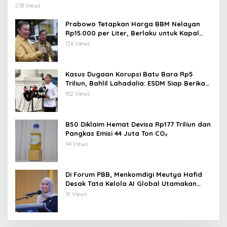
278 Views
Prabowo Tetapkan Harga BBM Nelayan
Rp15.000 per Liter, Berlaku untuk Kapal
30-200 GT
126 Views
Kasus Dugaan Korupsi Batu Bara Rp5
Triliun, Bahlil Lahadalia: ESDM Siap Berikan
Data
102 Views
B50 Diklaim Hemat Devisa Rp177 Triliun dan
Pangkas Emisi 44 Juta Ton CO₂
94 Views
Di Forum PBB, Menkomdigi Meutya Hafid
Desak Tata Kelola AI Global Utamakan
Perlindungan Anak
91 Views