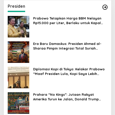
Presiden
Prabowo Tetapkan Harga BBM Nelayan
Rp15.000 per Liter, Berlaku untuk Kapal
30-200 GT
Era Baru Damaskus: Presiden Ahmed al-
Sharaa Pimpin Integrasi Total Suriah
Pasca-Penarikan Militer Amerika Serikat
Diplomasi Kopi di Tokyo: Kelakar Prabowo
“Maaf Presiden Lula, Kopi Saya Lebih
Enak!” Guncang Forum Bisnis Jepang
Prahara “No Kings”: Jutaan Rakyat
Amerika Turun ke Jalan, Donald Trump
dalam Kepungan Protes Global!