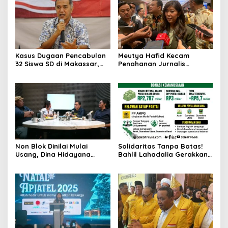
Kasus Dugaan Pencabulan
Meutya Hafid Kecam
32 Siswa SD di Makassar,
Penahanan Jurnalis
Singgih Januratmoko Minta
Indonesia oleh Militer Israel
Hukuman Berat dan
dalam Misi Kemanusiaan ke
Pendampingan Korban
Gaza
Non Blok Dinilai Mulai
Solidaritas Tanpa Batas!
Usang, Dina Hidayana
Bahlil Lahadalia Gerakkan
Dorong Indonesia Main
Mesin Golkar dan Negara
Cantik di Semua Blok
untuk Atasi Krisis Sumatera