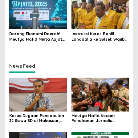
Dorong Ekonomi Daerah!
Instruksi Keras Bahlil
Meutya Hafid Minta Apjatel
Lahadalia ke Sulsel: Wajib
Bangun Infrastruktur
Rebut Kembali Status
Digital yang Beri Manfaat
Lumbung Suara Golkar
Nyata
dengan Segala Risiko!
News Feed
Kasus Dugaan Pencabulan
Meutya Hafid Kecam
32 Siswa SD di Makassar,
Penahanan Jurnalis
Singgih Januratmoko Minta
Indonesia oleh Militer Israel
Hukuman Berat dan
dalam Misi Kemanusiaan ke
Pendampingan Korban
Gaza