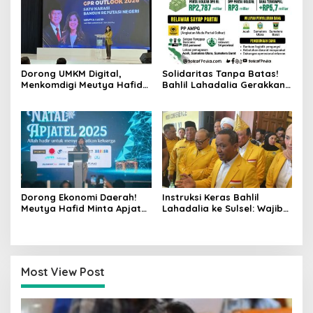
​Dorong UMKM Digital,
Solidaritas Tanpa Batas!
Menkomdigi Meutya Hafid
Bahlil Lahadalia Gerakkan
Bagikan 8.000 Akun Canva
Mesin Golkar dan Negara
Pro Gratis
untuk Atasi Krisis Sumatera
Dorong Ekonomi Daerah!
Instruksi Keras Bahlil
Meutya Hafid Minta Apjatel
Lahadalia ke Sulsel: Wajib
Bangun Infrastruktur
Rebut Kembali Status
Digital yang Beri Manfaat
Lumbung Suara Golkar
Nyata
dengan Segala Risiko!
Most View Post