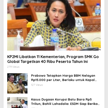
KP2MI Libatkan 11 Kementerian, Program SMK Go
Global Targetkan 40 Ribu Peserta Tahun Ini
279 Views
Prabowo Tetapkan Harga BBM Nelayan
Rp15.000 per Liter, Berlaku untuk Kapal
30-200 GT
127 Views
Kasus Dugaan Korupsi Batu Bara Rp5
Triliun, Bahlil Lahadalia: ESDM Siap Berikan
Data