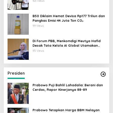
103 Views
B50 Diklaim Hemat Devisa Rp177 Triliun dan
Pangkas Emisi 44 Juta Ton CO₂
99 Views
Di Forum PBB, Menkomdigi Meutya Hafid
Desak Tata Kelola AI Global Utamakan
Perlindungan Anak
95 Views
Presiden
Prabowo Puji Bahlil Lahadalia: Berani dan
Cerdas, Rapor Kinerjanya 88–89
Prabowo Tetapkan Harga BBM Nelayan