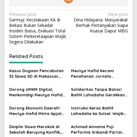
P
Previous post
Next post
Sarmuji: Kecelakaan KA di
Dina Hidayana: Masyarakat
o
Bekasi Bukan Sekadar
Berhak Pertanyakan Siapa
s
Insiden Biasa, Evaluasi Total
Kuasai Dapur MBG
Sistem Perkeretaapian Wajib
t
Segera Dilakukan
n
Related Posts
a
v
Kasus Dugaan Pencabulan
Meutya Hafid Kecam
i
32 Siswa SD di Makassar,
Penahanan Jurnalis
g
Singgih Januratmoko Minta
Indonesia oleh Militer Israel
Hukuman Berat dan
dalam Misi Kemanusiaan ke
​Dorong UMKM Digital,
Solidaritas Tanpa Batas!
a
Pendampingan Korban
Gaza
Menkomdigi Meutya Hafid
Bahlil Lahadalia Gerakkan
t
Bagikan 8.000 Akun Canva
Mesin Golkar dan Negara
Pro Gratis
untuk Atasi Krisis Sumatera
i
Dorong Ekonomi Daerah!
Instruksi Keras Bahlil
Meutya Hafid Minta Apjatel
Lahadalia ke Sulsel: Wajib
o
Bangun Infrastruktur
Rebut Kembali Status
n
Digital yang Beri Manfaat
Lumbung Suara Golkar
Disiplin Siswa Merokok di
Achmad Annama Puji
Nyata
dengan Segala Risiko!
Sekolah Berujung Konflik,
Performa Srikandi Partai