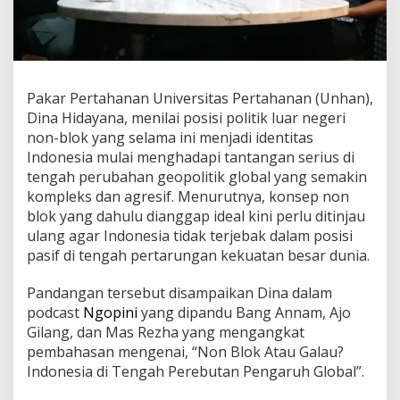
i
U
s
a
n
g
Pakar Pertahanan Universitas Pertahanan (Unhan),
,
Dina Hidayana, menilai posisi politik luar negeri
D
non-blok yang selama ini menjadi identitas
i
n
Indonesia mulai menghadapi tantangan serius di
a
tengah perubahan geopolitik global yang semakin
H
kompleks dan agresif. Menurutnya, konsep non
i
blok yang dahulu dianggap ideal kini perlu ditinjau
d
a
ulang agar Indonesia tidak terjebak dalam posisi
y
pasif di tengah pertarungan kekuatan besar dunia.
a
n
Pandangan tersebut disampaikan Dina dalam
a
podcast
Ngopini
yang dipandu Bang Annam, Ajo
D
o
Gilang, dan Mas Rezha yang mengangkat
r
pembahasan mengenai, “Non Blok Atau Galau?
o
Indonesia di Tengah Perebutan Pengaruh Global”.
n
g