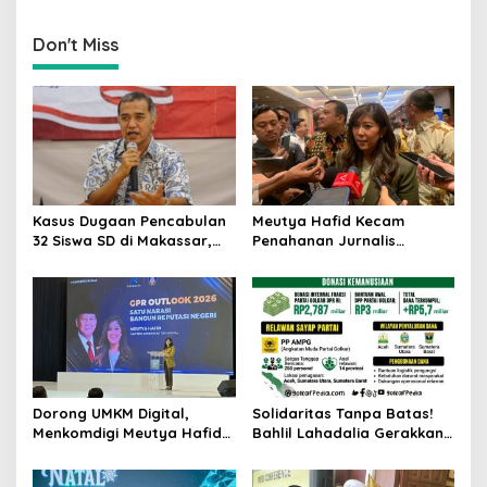
Hetifah Sjaifudian:
Golkar di Media dan
Persoalan Seharusnya
Medsos: Menteri hingga
Selesai di Internal
Kepala Daerah
Don't Miss
Kasus Dugaan Pencabulan
Meutya Hafid Kecam
32 Siswa SD di Makassar,
Penahanan Jurnalis
Singgih Januratmoko Minta
Indonesia oleh Militer Israel
Hukuman Berat dan
dalam Misi Kemanusiaan ke
Pendampingan Korban
Gaza
​Dorong UMKM Digital,
Solidaritas Tanpa Batas!
Menkomdigi Meutya Hafid
Bahlil Lahadalia Gerakkan
Bagikan 8.000 Akun Canva
Mesin Golkar dan Negara
Pro Gratis
untuk Atasi Krisis Sumatera