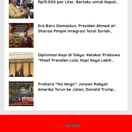
Rp15.000 per Liter, Berlaku untuk Kapal
30-200 GT
Era Baru Damaskus: Presiden Ahmed al-
Sharaa Pimpin Integrasi Total Suriah
Pasca-Penarikan Militer Amerika Serikat
Diplomasi Kopi di Tokyo: Kelakar Prabowo
“Maaf Presiden Lula, Kopi Saya Lebih
Enak!” Guncang Forum Bisnis Jepang
Prahara “No Kings”: Jutaan Rakyat
Amerika Turun ke Jalan, Donald Trump
dalam Kepungan Protes Global!