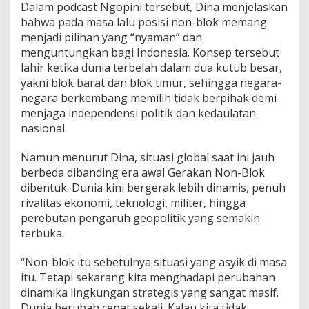
Dalam podcast Ngopini tersebut, Dina menjelaskan
I
n
bahwa pada masa lalu posisi non-blok memang
d
menjadi pilihan yang “nyaman” dan
o
menguntungkan bagi Indonesia. Konsep tersebut
n
lahir ketika dunia terbelah dalam dua kutub besar,
e
yakni blok barat dan blok timur, sehingga negara-
s
i
negara berkembang memilih tidak berpihak demi
a
menjaga independensi politik dan kedaulatan
M
nasional.
a
i
Namun menurut Dina, situasi global saat ini jauh
n
C
berbeda dibanding era awal Gerakan Non-Blok
a
dibentuk. Dunia kini bergerak lebih dinamis, penuh
n
rivalitas ekonomi, teknologi, militer, hingga
t
perebutan pengaruh geopolitik yang semakin
i
k
terbuka.
d
i
“Non-blok itu sebetulnya situasi yang asyik di masa
S
itu. Tetapi sekarang kita menghadapi perubahan
e
dinamika lingkungan strategis yang sangat masif.
m
u
Dunia berubah cepat sekali. Kalau kita tidak