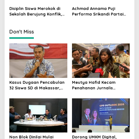
n
Mesin Golkar dan Negara
Bangun Infrastruktur
untuk Atasi Krisis Sumatera
Digital yang Beri Manfaat
Disiplin Siswa Merokok di
Achmad Annama Puji
Nyata
Sekolah Berujung Konflik,
Performa Srikandi Partai
Hetifah Sjaifudian:
Golkar di Media dan
Persoalan Seharusnya
Medsos: Menteri hingga
Selesai di Internal
Kepala Daerah
Don't Miss
Kasus Dugaan Pencabulan
Meutya Hafid Kecam
32 Siswa SD di Makassar,
Penahanan Jurnalis
Singgih Januratmoko Minta
Indonesia oleh Militer Israel
Hukuman Berat dan
dalam Misi Kemanusiaan ke
Pendampingan Korban
Gaza
Non Blok Dinilai Mulai
​Dorong UMKM Digital,