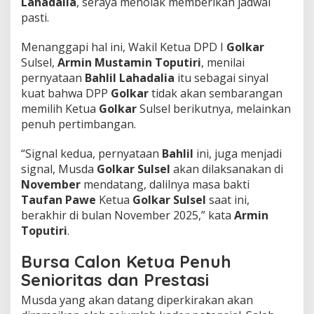
Lahadalia
, seraya menolak memberikan jadwal
S
pasti.
u
a
​Menanggapi hal ini, Wakil Ketua DPD I
Golkar
r
a
Sulsel,
Armin Mustamin Toputiri
, menilai
G
pernyataan
Bahlil Lahadalia
itu sebagai sinyal
o
kuat bahwa DPP
Golkar
tidak akan sembarangan
l
memilih Ketua
Golkar
Sulsel berikutnya, melainkan
k
a
penuh pertimbangan.
r
d
​“Signal kedua, pernyataan
Bahlil
ini, juga menjadi
e
signal, Musda
Golkar Sulsel
akan dilaksanakan di
n
November
mendatang, dalilnya masa bakti
g
a
Taufan Pawe
Ketua
Golkar Sulsel
saat ini,
n
berakhir di bulan November 2025,” kata
Armin
S
Toputiri
.
e
g
Bursa Calon Ketua Penuh
a
l
Senioritas dan Prestasi
a
​Musda yang akan datang diperkirakan akan
R
i