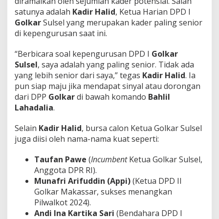
diramaikan oleh sejumlah kader potensial. Salah
s
satunya adalah
Kadir Halid
, Ketua Harian DPD I
i
Golkar
Sulsel yang merupakan kader paling senior
k
di kepengurusan saat ini.
o
!
​“Berbicara soal kepengurusan DPD I
Golkar
Sulsel
, saya adalah yang paling senior. Tidak ada
yang lebih senior dari saya,” tegas
Kadir Halid
. Ia
pun siap maju jika mendapat sinyal atau dorongan
dari DPP
Golkar
di bawah komando
Bahlil
Lahadalia
.
​Selain
Kadir Halid
, bursa calon Ketua Golkar Sulsel
juga diisi oleh nama-nama kuat seperti:
Taufan Pawe
(
Incumbent
Ketua Golkar Sulsel,
Anggota DPR RI).
Munafri Arifuddin (Appi)
(Ketua DPD II
Golkar Makassar, sukses menangkan
Pilwalkot 2024).
Andi Ina Kartika Sari
(Bendahara DPD I