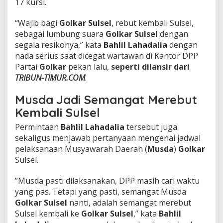
17 kursi.
R
e
​“Wajib bagi
Golkar Sulsel
, rebut kembali Sulsel,
b
u
sebagai lumbung suara
Golkar Sulsel
dengan
t
segala resikonya,” kata
Bahlil Lahadalia
dengan
K
nada serius saat dicegat wartawan di Kantor DPP
e
Partai
Golkar
pekan lalu,
seperti dilansir dari
m
TRIBUN-TIMUR.COM
.
b
a
l
Musda Jadi Semangat Merebut
i
Kembali Sulsel
S
t
​Permintaan
Bahlil Lahadalia
tersebut juga
a
sekaligus menjawab pertanyaan mengenai jadwal
t
pelaksanaan Musyawarah Daerah (
Musda
)
Golkar
u
s
Sulsel.
L
u
​”Musda pasti dilaksanakan, DPP masih cari waktu
m
yang pas. Tetapi yang pasti, semangat Musda
b
Golkar Sulsel
nanti, adalah semangat merebut
u
n
Sulsel kembali ke
Golkar Sulsel
,” kata
Bahlil
g