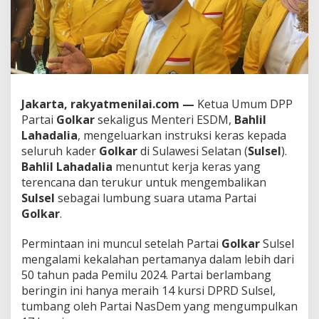
i
l
L
a
h
a
d
a
Jakarta, rakyatmenilai.com —
Ketua Umum DPP
l
Partai
Golkar
sekaligus Menteri ESDM,
Bahlil
i
Lahadalia
, mengeluarkan instruksi keras kepada
a
k
seluruh kader
Golkar
di Sulawesi Selatan (
Sulsel
).
e
Bahlil Lahadalia
menuntut kerja keras yang
S
terencana dan terukur untuk mengembalikan
u
Sulsel
sebagai lumbung suara utama Partai
l
s
Golkar
.
e
l
​Permintaan ini muncul setelah Partai
Golkar
Sulsel
:
mengalami kekalahan pertamanya dalam lebih dari
W
50 tahun pada Pemilu 2024. Partai berlambang
a
j
beringin ini hanya meraih 14 kursi DPRD Sulsel,
i
tumbang oleh Partai NasDem yang mengumpulkan
b