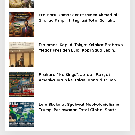
Era Baru Damaskus: Presiden Ahmed al-
Sharaa Pimpin Integrasi Total Suriah
Pasca-Penarikan Militer Amerika Serikat
Diplomasi Kopi di Tokyo: Kelakar Prabowo
“Maaf Presiden Lula, Kopi Saya Lebih
Enak!” Guncang Forum Bisnis Jepang
Prahara “No Kings”: Jutaan Rakyat
Amerika Turun ke Jalan, Donald Trump
dalam Kepungan Protes Global!
Lula Skakmat Syahwat Neokolonialisme
Trump: Perlawanan Total Global South
Terhadap Penjajahan Gaya Baru