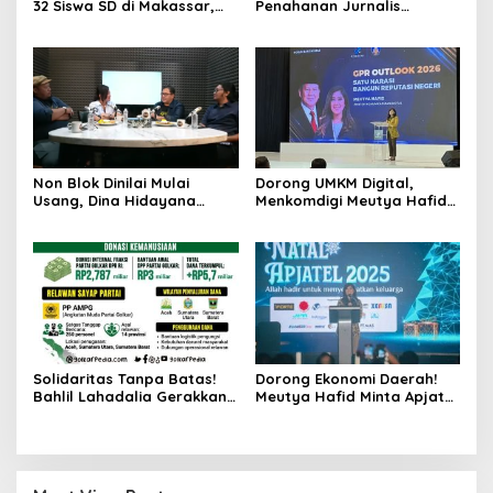
32 Siswa SD di Makassar,
Penahanan Jurnalis
Singgih Januratmoko Minta
Indonesia oleh Militer Israel
Hukuman Berat dan
dalam Misi Kemanusiaan ke
Pendampingan Korban
Gaza
Non Blok Dinilai Mulai
​Dorong UMKM Digital,
Usang, Dina Hidayana
Menkomdigi Meutya Hafid
Dorong Indonesia Main
Bagikan 8.000 Akun Canva
Cantik di Semua Blok
Pro Gratis
Solidaritas Tanpa Batas!
Dorong Ekonomi Daerah!
Bahlil Lahadalia Gerakkan
Meutya Hafid Minta Apjatel
Mesin Golkar dan Negara
Bangun Infrastruktur
untuk Atasi Krisis Sumatera
Digital yang Beri Manfaat
Nyata