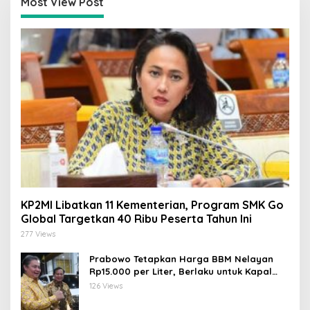
Most View Post
KP2MI Libatkan 11 Kementerian, Program SMK Go
Global Targetkan 40 Ribu Peserta Tahun Ini
277 Views
Prabowo Tetapkan Harga BBM Nelayan
Rp15.000 per Liter, Berlaku untuk Kapal
30-200 GT
126 Views