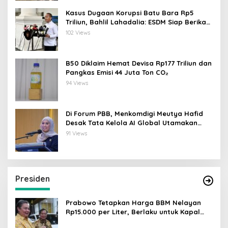
Kasus Dugaan Korupsi Batu Bara Rp5
Triliun, Bahlil Lahadalia: ESDM Siap Berikan
Data
102 Views
B50 Diklaim Hemat Devisa Rp177 Triliun dan
Pangkas Emisi 44 Juta Ton CO₂
94 Views
Di Forum PBB, Menkomdigi Meutya Hafid
Desak Tata Kelola AI Global Utamakan
Perlindungan Anak
91 Views
Presiden
Prabowo Tetapkan Harga BBM Nelayan
Rp15.000 per Liter, Berlaku untuk Kapal
30-200 GT