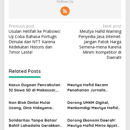
Follow Us
P
Previous post
Next post
Usulan Hetifah ke Prabowo:
Meutya Hafid Warning
o
Uji Coba Bahasa Portugis
Penyedia Jasa Internet:
s
Dimulai dari NTT Karena
Jangan Patok Harga
Kedekatan Historis dan
Semena-mena Karena
t
Timor Leste!
Minim Kompetitor di
Daerah!
n
a
Related Posts
v
i
Kasus Dugaan Pencabulan
Meutya Hafid Kecam
g
32 Siswa SD di Makassar,
Penahanan Jurnalis
Singgih Januratmoko Minta
Indonesia oleh Militer Israel
a
Hukuman Berat dan
dalam Misi Kemanusiaan ke
Non Blok Dinilai Mulai
​Dorong UMKM Digital,
Pendampingan Korban
Gaza
t
Usang, Dina Hidayana
Menkomdigi Meutya Hafid
Dorong Indonesia Main
Bagikan 8.000 Akun Canva
i
Cantik di Semua Blok
Pro Gratis
Solidaritas Tanpa Batas!
Dorong Ekonomi Daerah!
o
Bahlil Lahadalia Gerakkan
Meutya Hafid Minta Apjatel