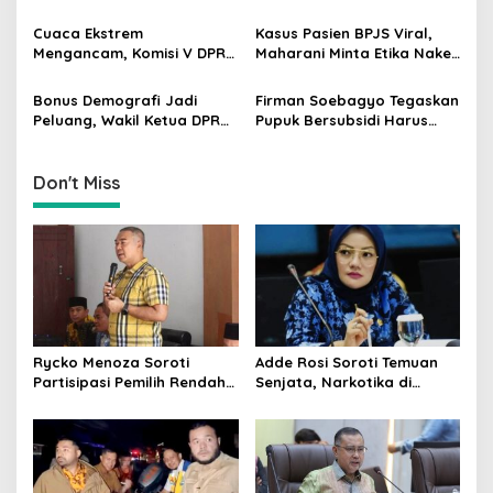
t
Padang Bersama Walikota
Dorong Orang Tua Tempuh
Jalur Hukum
i
Cuaca Ekstrem
Kasus Pasien BPJS Viral,
Mengancam, Komisi V DPR
Maharani Minta Etika Nakes
o
dan BMKG Perkuat
dan Manajemen RS
n
Kesiapan Petani Indramayu
Dievaluasi
Bonus Demografi Jadi
Firman Soebagyo Tegaskan
Peluang, Wakil Ketua DPR
Pupuk Bersubsidi Harus
Dorong PMI Lombok
Tepat Sasaran, Penerima
Tembus Pasar Kerja Global
Wajib Sesuai RDKK
Don't Miss
Rycko Menoza Soroti
Adde Rosi Soroti Temuan
Partisipasi Pemilih Rendah
Senjata, Narkotika di
di Perkotaan, Dorong
Sekolah Jaksel: Keamanan
Edukasi Politik
Siswa Harus Dijaga