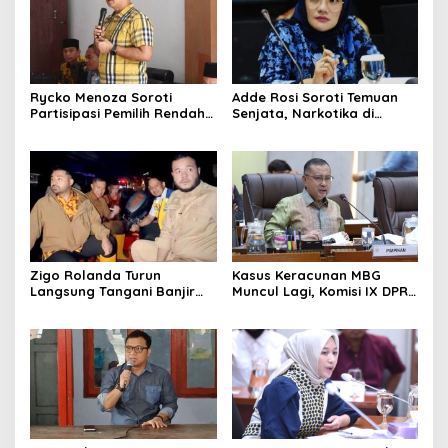
Rycko Menoza Soroti
Adde Rosi Soroti Temuan
Partisipasi Pemilih Rendah
Senjata, Narkotika di
di Perkotaan, Dorong
Sekolah Jaksel: Keamanan
Edukasi Politik
Siswa Harus Dijaga
Zigo Rolanda Turun
Kasus Keracunan MBG
Langsung Tangani Banjir
Muncul Lagi, Komisi IX DPR
Padang Bersama Walikota
Dorong Orang Tua Tempuh
Jalur Hukum