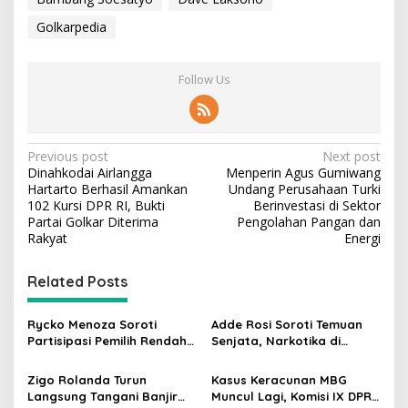
Golkarpedia
Follow Us
P
Previous post
Next post
Dinahkodai Airlangga
Menperin Agus Gumiwang
o
Hartarto Berhasil Amankan
Undang Perusahaan Turki
s
102 Kursi DPR RI, Bukti
Berinvestasi di Sektor
Partai Golkar Diterima
Pengolahan Pangan dan
t
Rakyat
Energi
n
Related Posts
a
v
Rycko Menoza Soroti
Adde Rosi Soroti Temuan
i
Partisipasi Pemilih Rendah
Senjata, Narkotika di
g
di Perkotaan, Dorong
Sekolah Jaksel: Keamanan
Edukasi Politik
Siswa Harus Dijaga
Zigo Rolanda Turun
Kasus Keracunan MBG
a
Langsung Tangani Banjir
Muncul Lagi, Komisi IX DPR