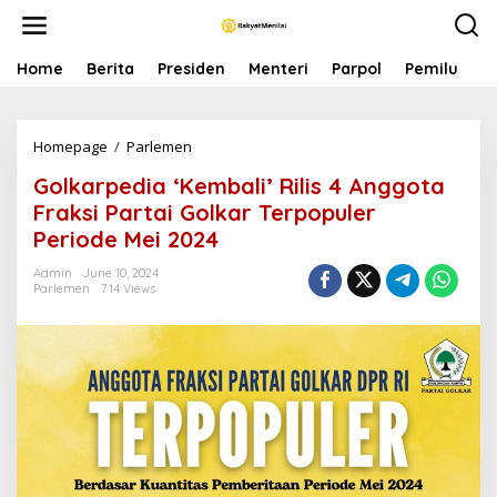
S
k
i
p
Home
Berita
Presiden
Menteri
Parpol
Pemilu
P
t
o
c
Homepage
/
Parlemen
G
o
o
n
Golkarpedia ‘Kembali’ Rilis 4 Anggota
l
t
k
e
Fraksi Partai Golkar Terpopuler
a
n
Periode Mei 2024
r
t
p
Admin
June 10, 2024
e
Parlemen
714 Views
d
i
a
'
K
e
m
b
a
l