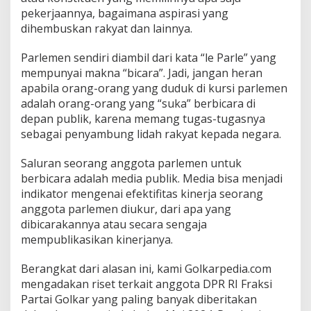
M
pekerjaannya, bagaimana aspirasi yang
e
dihembuskan rakyat dan lainnya.
i
2
Parlemen sendiri diambil dari kata “le Parle” yang
0
2
mempunyai makna “bicara”. Jadi, jangan heran
4
apabila orang-orang yang duduk di kursi parlemen
adalah orang-orang yang “suka” berbicara di
depan publik, karena memang tugas-tugasnya
sebagai penyambung lidah rakyat kepada negara.
Saluran seorang anggota parlemen untuk
berbicara adalah media publik. Media bisa menjadi
indikator mengenai efektifitas kinerja seorang
anggota parlemen diukur, dari apa yang
dibicarakannya atau secara sengaja
mempublikasikan kinerjanya.
Berangkat dari alasan ini, kami Golkarpedia.com
mengadakan riset terkait anggota DPR RI Fraksi
Partai Golkar yang paling banyak diberitakan