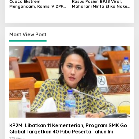
Cuaca Ekstrem
Kasus Pasien BPJS Viral,
Mengancam, Komisi V DPR
Maharani Minta Etika Nakes
dan BMKG Perkuat
dan Manajemen RS
Kesiapan Petani Indramayu
Dievaluasi
Most View Post
KP2MI Libatkan 11 Kementerian, Program SMK Go
Global Targetkan 40 Ribu Peserta Tahun Ini
279 Views