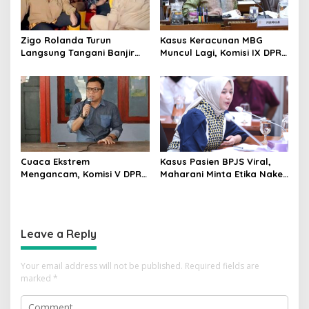
Zigo Rolanda Turun
Kasus Keracunan MBG
Langsung Tangani Banjir
Muncul Lagi, Komisi IX DPR
Padang Bersama Walikota
Dorong Orang Tua Tempuh
Jalur Hukum
Cuaca Ekstrem
Kasus Pasien BPJS Viral,
Mengancam, Komisi V DPR
Maharani Minta Etika Nakes
dan BMKG Perkuat
dan Manajemen RS
Kesiapan Petani Indramayu
Dievaluasi
Leave a Reply
Your email address will not be published.
Required fields are
marked
*