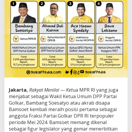
i
'
R
i
l
i
s
4
A
n
g
g
o
t
a
F
r
Jakarta,
Rakyat Menilai — Ket
ua MPR RI yang juga
a
menjabat sebagai Wakil Ketua Umum DPP Partai
k
Golkar, Bambang Soesatyo atau akrab disapa
s
i
Bamsoet kembali meraih posisi pertama sebagai
P
anggota Fraksi Partai Golkar DPR RI terpopuler
a
periode Mei 2024. Bamsoet memang dikenal
r
sebagai figur legislator yang gemar menerbitkan
t