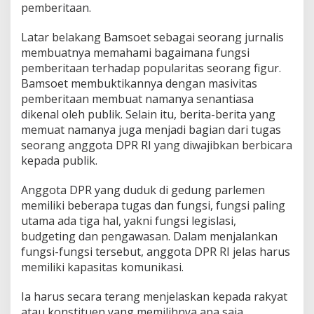
pemberitaan.
a
i
G
Latar belakang Bamsoet sebagai seorang jurnalis
o
membuatnya memahami bagaimana fungsi
l
pemberitaan terhadap popularitas seorang figur.
k
Bamsoet membuktikannya dengan masivitas
a
r
pemberitaan membuat namanya senantiasa
T
dikenal oleh publik. Selain itu, berita-berita yang
e
memuat namanya juga menjadi bagian dari tugas
r
seorang anggota DPR RI yang diwajibkan berbicara
p
o
kepada publik.
p
u
Anggota DPR yang duduk di gedung parlemen
l
memiliki beberapa tugas dan fungsi, fungsi paling
e
utama ada tiga hal, yakni fungsi legislasi,
r
P
budgeting dan pengawasan. Dalam menjalankan
e
fungsi-fungsi tersebut, anggota DPR RI jelas harus
r
memiliki kapasitas komunikasi.
i
o
Ia harus secara terang menjelaskan kepada rakyat
d
e
atau konstituen yang memilihnya apa saja