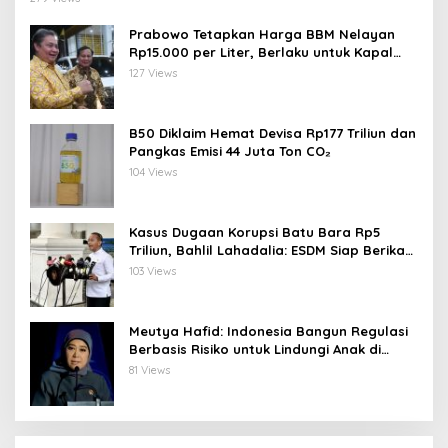
Prabowo Tetapkan Harga BBM Nelayan
Rp15.000 per Liter, Berlaku untuk Kapal
30-200 GT
127 Views
B50 Diklaim Hemat Devisa Rp177 Triliun dan
Pangkas Emisi 44 Juta Ton CO₂
104 Views
Kasus Dugaan Korupsi Batu Bara Rp5
Triliun, Bahlil Lahadalia: ESDM Siap Berikan
Data
103 Views
Meutya Hafid: Indonesia Bangun Regulasi
Berbasis Risiko untuk Lindungi Anak di
Dunia Digital
81 Views