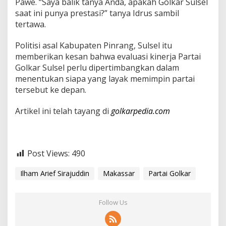
Pawe. “Saya balik tanya Anda, apakah Golkar Sulsel
r
saat ini punya prestasi?” tanya Idrus sambil
a
tertawa.
h
!
'
Politisi asal Kabupaten Pinrang, Sulsel itu
memberikan kesan bahwa evaluasi kinerja Partai
Golkar Sulsel perlu dipertimbangkan dalam
menentukan siapa yang layak memimpin partai
tersebut ke depan.
Artikel ini telah tayang di
golkarpedia.com
Post Views:
490
Ilham Arief Sirajuddin
Makassar
Partai Golkar
Follow Us