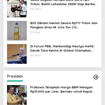
Triliun, Bahlil Lahadalia: ESDM Siap Berikan
Data
100 Views
B50 Diklaim Hemat Devisa Rp177 Triliun dan
Pangkas Emisi 44 Juta Ton CO₂
93 Views
Di Forum PBB, Menkomdigi Meutya Hafid
Desak Tata Kelola AI Global Utamakan
Perlindungan Anak
90 Views
Presiden
Prabowo Tetapkan Harga BBM Nelayan
Rp15.000 per Liter, Berlaku untuk Kapal
30-200 GT