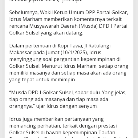
d
a
Sebelumnya, Wakil Ketua Umum DPP Partai Golkar,
P
Idrus Marham memberikan komentarnya terkait
e
rencana Musyawarah Daerah (Musda) DPD I Partai
r
s
Golkar Sulsel yang akan datang.
a
i
Dalam pertemuan di Kopi Tawa, Jl Ratulangi
n
Makassar pada Jumat (10/1/2025), Idrus
g
menyinggung soal pergantian kepemimpinan di
a
n
Golkar Sulsel. Menurut Idrus Marham, setiap orang
,
memiliki masanya dan setiap masa akan ada orang
H
yang tepat untuk memimpin.
a
n
“Musda DPD I Golkar Sulsel, sabar dulu. Yang jelas,
y
a
tiap orang ada masanya dan tiap masa ada
M
orangnya,” ujar Idrus dengan senyum.
u
s
Idrus juga memberikan pertanyaan yang
y
memancing perhatian, terkait dengan prestasi
a
w
Golkar Sulsel di bawah kepemimpinan Taufan
a