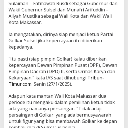
i
Sulaiman – Fatmawati Rusdi sebagai Gubernur dan
m
Wakil Gubernur Sulsel dan Munafri Arifuddin –
p
Aliyah Mustika sebagai Wali Kota dan Wakil Wali
i
Kota Makassar.
n
G
o
Ia mengatakan, dirinya siap menjadi ketua Partai
l
Golkar Sulsel jika kepercayaan itu diberikan
k
kepadanya.
a
r
“Itu pasti (siap pimpin Golkar) kalau diberikan
S
u
kepercayaan Dewan Pimpinan Pusat (DPP), Dewan
l
Pimpinan Daerah (DPD) II, serta Ormas Karya dan
s
Kekaryaan,” kata IAS saat dihubungi
Tribun-
e
Timur.com
, Senin (27/1/2025).
l
:
'
Adapun kata mantan Wali Kota Makassar dua
T
periode itu mengaku dalam pemilihan ketua tidak
i
ada yang namanya persaingan. “Tidak adaji
d
persaingan di Golkar, yang ada bermusyawarah
a
untuk figur yang bisa membawah Golkar ke depan
k
A
kembali jaya di Sulsel,” jelasnya.