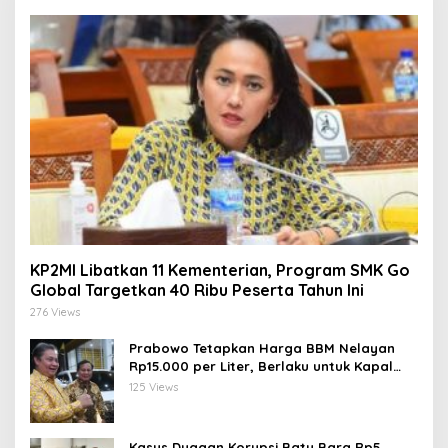
KP2MI Libatkan 11 Kementerian, Program SMK Go
Global Targetkan 40 Ribu Peserta Tahun Ini
276 Views
Prabowo Tetapkan Harga BBM Nelayan
Rp15.000 per Liter, Berlaku untuk Kapal
30-200 GT
125 Views
Kasus Dugaan Korupsi Batu Bara Rp5