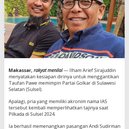
i
n
S
i
a
p
G
a
n
t
i
k
a
n
Makassar,
rakyat menilai
— Ilham Arief Sirajuddin
T
menyatakan kesiapan dirinya untuk menggantikan
a
Taufan Pawe memimpin Partai Golkar di Sulawesi
u
Selatan (Sulsel).
f
a
n
Apalagi, pria yang memiliki akronim nama IAS
P
tersebut kembali memperlihatkan tajinya saat
a
Pilkada di Sulsel 2024.
w
e
Ia berhasil memenangkan pasangan Andi Sudirman
P