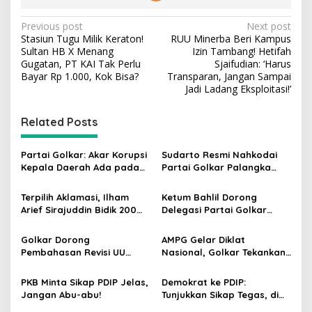
P
Previous post
Next post
Stasiun Tugu Milik Keraton!
RUU Minerba Beri Kampus
o
Sultan HB X Menang
Izin Tambang! Hetifah
s
Gugatan, PT KAI Tak Perlu
Sjaifudian: ‘Harus
Bayar Rp 1.000, Kok Bisa?
Transparan, Jangan Sampai
t
Jadi Ladang Eksploitasi!’
n
Related Posts
a
v
Partai Golkar: Akar Korupsi
Sudarto Resmi Nahkodai
i
Kepala Daerah Ada pada
Partai Golkar Palangka
g
Mahalnya Biaya Politik
Raya, Targetkan Partai
Pilkada
Semakin Solid dan
Terpilih Aklamasi, Ilham
Ketum Bahlil Dorong
a
Dipercaya Rakyat
Arief Sirajuddin Bidik 200
Delegasi Partai Golkar
t
Kursi Golkar di Sulsel pada
Pimpinan Ali Mochtar
Pemilu 2029
Ngabalin Belajar Hilirisasi
i
Golkar Dorong
AMPG Gelar Diklat
Hingga Industrialisasi dari
Pembahasan Revisi UU
Nasional, Golkar Tekankan
o
China
Pemilu Segera Dimulai,
Kader Muda Siap Hadapi
n
Kajian Putusan MK Sudah
Tantangan Zaman
PKB Minta Sikap PDIP Jelas,
Demokrat ke PDIP:
Tuntas
Jangan Abu-abu!
Tunjukkan Sikap Tegas, di
Luar atau Dalam