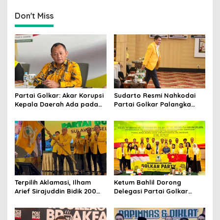
Pemerintah
Don't Miss
Partai Golkar: Akar Korupsi
Sudarto Resmi Nahkodai
Kepala Daerah Ada pada
Partai Golkar Palangka
Mahalnya Biaya Politik
Raya, Targetkan Partai
Pilkada
Semakin Solid dan
Dipercaya Rakyat
Terpilih Aklamasi, Ilham
Ketum Bahlil Dorong
Arief Sirajuddin Bidik 200
Delegasi Partai Golkar
Kursi Golkar di Sulsel pada
Pimpinan Ali Mochtar
Pemilu 2029
Ngabalin Belajar Hilirisasi
Hingga Industrialisasi dari