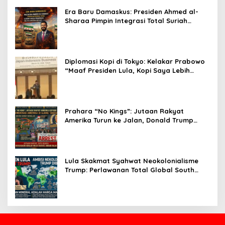
Era Baru Damaskus: Presiden Ahmed al-
Sharaa Pimpin Integrasi Total Suriah
Pasca-Penarikan Militer Amerika Serikat
Diplomasi Kopi di Tokyo: Kelakar Prabowo
“Maaf Presiden Lula, Kopi Saya Lebih
Enak!” Guncang Forum Bisnis Jepang
Prahara “No Kings”: Jutaan Rakyat
Amerika Turun ke Jalan, Donald Trump
dalam Kepungan Protes Global!
Lula Skakmat Syahwat Neokolonialisme
Trump: Perlawanan Total Global South
Terhadap Penjajahan Gaya Baru