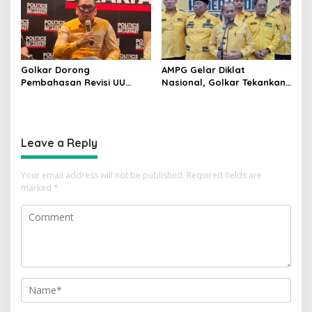
China
Golkar Dorong
AMPG Gelar Diklat
Pembahasan Revisi UU
Nasional, Golkar Tekankan
Pemilu Segera Dimulai,
Kader Muda Siap Hadapi
Kajian Putusan MK Sudah
Tantangan Zaman
Tuntas
Leave a Reply
Your email address will not be published.
Required fields are
marked
*