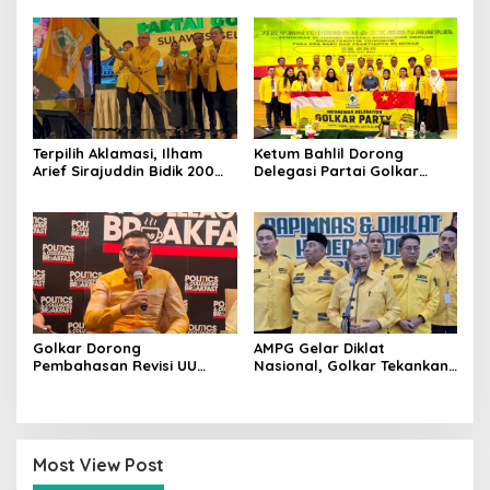
Pilkada
Semakin Solid dan
Dipercaya Rakyat
Terpilih Aklamasi, Ilham
Ketum Bahlil Dorong
Arief Sirajuddin Bidik 200
Delegasi Partai Golkar
Kursi Golkar di Sulsel pada
Pimpinan Ali Mochtar
Pemilu 2029
Ngabalin Belajar Hilirisasi
Hingga Industrialisasi dari
China
Golkar Dorong
AMPG Gelar Diklat
Pembahasan Revisi UU
Nasional, Golkar Tekankan
Pemilu Segera Dimulai,
Kader Muda Siap Hadapi
Kajian Putusan MK Sudah
Tantangan Zaman
Tuntas
Most View Post