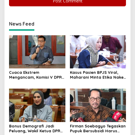
News Feed
Cuaca Ekstrem
Kasus Pasien BPJS Viral,
Mengancam, Komisi V DPR
Maharani Minta Etika Nakes
dan BMKG Perkuat
dan Manajemen RS
Kesiapan Petani Indramayu
Dievaluasi
Bonus Demografi Jadi
Firman Soebagyo Tegaskan
Peluang, Wakil Ketua DPR
Pupuk Bersubsidi Harus