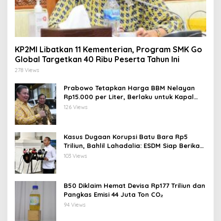
KP2MI Libatkan 11 Kementerian, Program SMK Go
Global Targetkan 40 Ribu Peserta Tahun Ini
278 Views
Prabowo Tetapkan Harga BBM Nelayan
Rp15.000 per Liter, Berlaku untuk Kapal
30-200 GT
126 Views
Kasus Dugaan Korupsi Batu Bara Rp5
Triliun, Bahlil Lahadalia: ESDM Siap Berikan
Data
103 Views
B50 Diklaim Hemat Devisa Rp177 Triliun dan
Pangkas Emisi 44 Juta Ton CO₂
94 Views