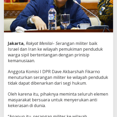
g
S
e
r
a
n
g
,
D
Jakarta,
Rakyat Menilai– S
erangan militer baik
a
Israel dan Iran ke wilayah pemukiman penduduk
v
e
warga sipil bertentangan dengan prinisip
L
kemanusiaan.
a
k
Anggota Komisi I DPR Dave Akbarshah Fikarno
s
menuturkan serangan militer ke wilayah penduduk
o
n
tidak dapat dibenarkan dari segi hukum.
o
:
Oleh karena itu, pihaknya meminta seluruh elemen
K
masyarakat bersuara untuk menyerukan anti
i
kekerasan di dunia.
t
a
A
“Apapun itu, serangan militer ke wilayah