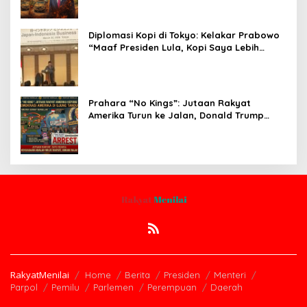
Diplomasi Kopi di Tokyo: Kelakar Prabowo
“Maaf Presiden Lula, Kopi Saya Lebih
Enak!” Guncang Forum Bisnis Jepang
Prahara “No Kings”: Jutaan Rakyat
Amerika Turun ke Jalan, Donald Trump
dalam Kepungan Protes Global!
RakyatMenilai
Home
Berita
Presiden
Menteri
Parpol
Pemilu
Parlemen
Perempuan
Daerah