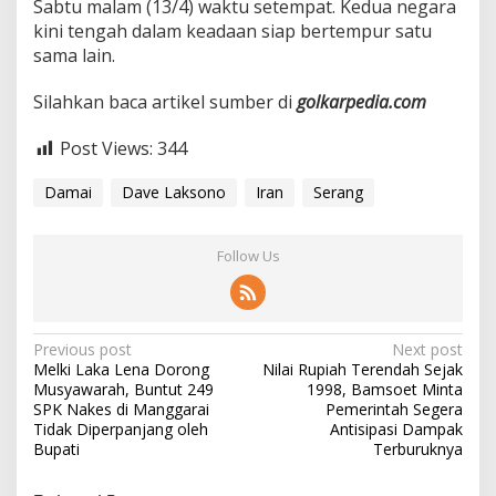
Sabtu malam (13/4) waktu setempat. Kedua negara
m
kini tengah dalam keadaan siap bertempur satu
a
sama lain.
i
a
n
Silahkan baca artikel sumber di
golkarpedia.com
Post Views:
344
Damai
Dave Laksono
Iran
Serang
Follow Us
P
Previous post
Next post
Melki Laka Lena Dorong
Nilai Rupiah Terendah Sejak
o
Musyawarah, Buntut 249
1998, Bamsoet Minta
s
SPK Nakes di Manggarai
Pemerintah Segera
Tidak Diperpanjang oleh
Antisipasi Dampak
t
Bupati
Terburuknya
n