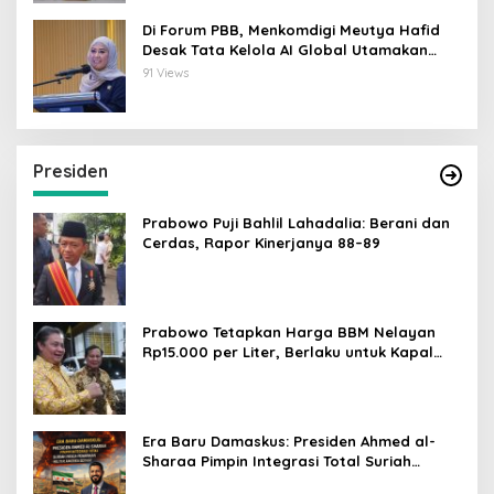
Di Forum PBB, Menkomdigi Meutya Hafid
Desak Tata Kelola AI Global Utamakan
Perlindungan Anak
91 Views
Presiden
Prabowo Puji Bahlil Lahadalia: Berani dan
Cerdas, Rapor Kinerjanya 88–89
Prabowo Tetapkan Harga BBM Nelayan
Rp15.000 per Liter, Berlaku untuk Kapal
30-200 GT
Era Baru Damaskus: Presiden Ahmed al-
Sharaa Pimpin Integrasi Total Suriah
Pasca-Penarikan Militer Amerika Serikat