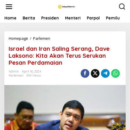
S
k
i
p
Home
Berita
Presiden
Menteri
Parpol
Pemilu
P
t
o
c
Homepage
/
Parlemen
I
o
s
n
Israel dan Iran Saling Serang, Dave
r
t
a
e
Laksono: Kita Akan Terus Serukan
e
n
Pesan Perdamaian
l
t
d
Admin
April 16, 2024
a
Parlemen
344 Views
n
I
r
a
n
S
a
l
i
n