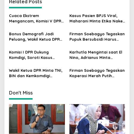
Related Posts
a
v
Cuaca Ekstrem
Kasus Pasien BPJS Viral,
i
Mengancam, Komisi V DPR
Maharani Minta Etika Nakes
g
dan BMKG Perkuat
dan Manajemen RS
Kesiapan Petani Indramayu
Dievaluasi
Bonus Demografi Jadi
Firman Soebagyo Tegaskan
a
Peluang, Wakil Ketua DPR
Pupuk Bersubsidi Harus
t
Dorong PMI Lombok
Tepat Sasaran, Penerima
Tembus Pasar Kerja Global
Wajib Sesuai RDKK
i
Komisi I DPR Dukung
Karhutla Mengintai saat El
Komdigi, Soroti Kasus
Nino, Adrianus Minta
o
Bryan Ebem Rekam Usher
Kementerian Kehutanan
n
GIIAS Tanpa Izin
Bergerak Lebih Serius
Wakil Ketua DPR Minta TNI,
Firman Soebagyo Tegaskan
BIN dan Kemkomdigi
Koperasi Merah Putih
Perkuat Deteksi Dini serta
Bukan Pengganti
Tangkal Disinformasi
Distributor Pupuk
Bersubsidi
Don't Miss