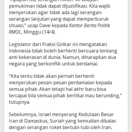
k
pemukiman tidak dapat dijustifikasi. Kita wajib
a
menyerukan agar tidak ada lagi serangan-
n
serangan lanjutan yang dapat memperburuk
T
e
situasi,” ucap Dave kepada
Kantor Berita Politik
r
RMOL
, Minggu (14/4).
u
s
Legislator dari Fraksi Golkar ini mengatakan
S
Indonesia tidak boleh berhenti bersuara tentang
e
r
anti kekerasan di dunia. Namun, diharapkan dua
u
negara yang berkonflik untuk berdamai.
k
a
“Kita tentu tidak akan pernah berhenti
n
menyerukan pesan-pesan perdamaian kepada
P
e
semua pihak. Akan tetapi hal akhr baru bisa
s
tercapai bila semua pihak bertikai mau berunding,”
a
tutupnya.
n
P
Sebelumnya, Israel menyerang Kedutaan Besar
e
r
Iran di Damaskus, Suriah yang kemudian dibalas
d
dengan serangan roket bertubi-tubi oleh Iran,
a