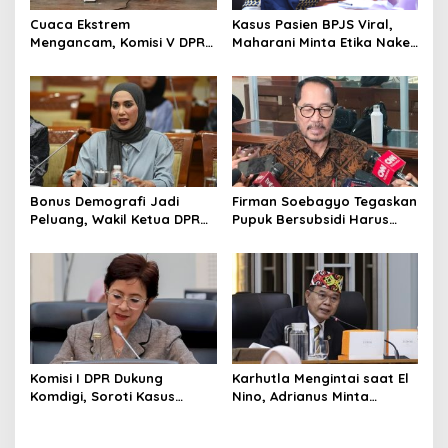
Cuaca Ekstrem
Kasus Pasien BPJS Viral,
Mengancam, Komisi V DPR
Maharani Minta Etika Nakes
dan BMKG Perkuat
dan Manajemen RS
Kesiapan Petani Indramayu
Dievaluasi
Bonus Demografi Jadi
Firman Soebagyo Tegaskan
Peluang, Wakil Ketua DPR
Pupuk Bersubsidi Harus
Dorong PMI Lombok
Tepat Sasaran, Penerima
Tembus Pasar Kerja Global
Wajib Sesuai RDKK
Komisi I DPR Dukung
Karhutla Mengintai saat El
Komdigi, Soroti Kasus
Nino, Adrianus Minta
Bryan Ebem Rekam Usher
Kementerian Kehutanan
GIIAS Tanpa Izin
Bergerak Lebih Serius