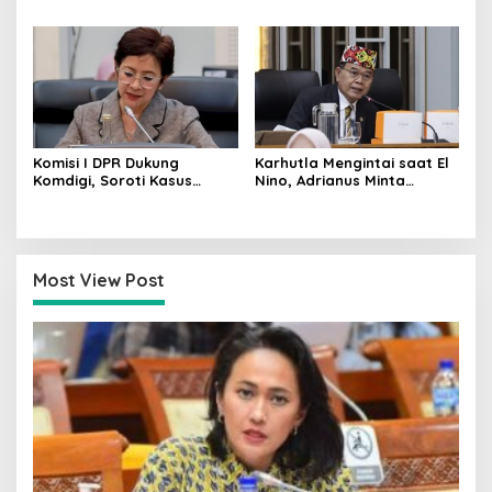
Dorong PMI Lombok
Tepat Sasaran, Penerima
Tembus Pasar Kerja Global
Wajib Sesuai RDKK
Komisi I DPR Dukung
Karhutla Mengintai saat El
Komdigi, Soroti Kasus
Nino, Adrianus Minta
Bryan Ebem Rekam Usher
Kementerian Kehutanan
GIIAS Tanpa Izin
Bergerak Lebih Serius
Most View Post