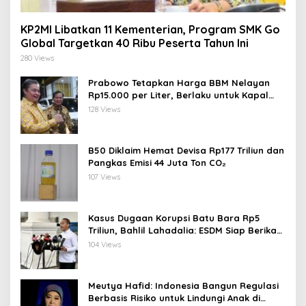
KP2MI Libatkan 11 Kementerian, Program SMK Go
Global Targetkan 40 Ribu Peserta Tahun Ini
280 Views
Prabowo Tetapkan Harga BBM Nelayan
Rp15.000 per Liter, Berlaku untuk Kapal
30-200 GT
128 Views
B50 Diklaim Hemat Devisa Rp177 Triliun dan
Pangkas Emisi 44 Juta Ton CO₂
107 Views
Kasus Dugaan Korupsi Batu Bara Rp5
Triliun, Bahlil Lahadalia: ESDM Siap Berikan
Data
104 Views
Meutya Hafid: Indonesia Bangun Regulasi
Berbasis Risiko untuk Lindungi Anak di