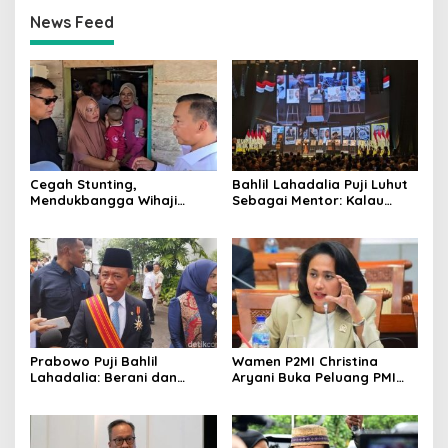
News Feed
Cegah Stunting,
Bahlil Lahadalia Puji Luhut
Mendukbangga Wihaji
Sebagai Mentor: Kalau
Dorong Program Genting
Saya Tekan Investor, Itu
Bantu Rumah Layak Huni
Ajaran Beliau
Prabowo Puji Bahlil
Wamen P2MI Christina
Lahadalia: Berani dan
Aryani Buka Peluang PMI
Cerdas, Rapor Kinerjanya
Kerja ke Ceko, Ini Sektor
88–89
dan Syaratnya