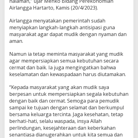
halaman,” ujar Menko Bidang Perekonomian
m
Airlangga Hartarto, Kamis (20/4/2023).
p
u
n
Airlangga menyatakan pemerintah sudah
g
menyiapkan langkah-langkah antisipasi guna
U
masyarakat agar dapat mudik dengan nyaman dan
n
aman.
t
u
k
Namun ia tetap meminta masyarakat yang mudik
L
agar mempersiapkan semua kebutuhan secara
e
cermat dan baik. Ia juga mengingatkan bahwa
b
keselamatan dan kewaspadaan harus diutamakan.
a
r
a
“Kepada masyarakat yang akan mudik saya
n
berpesan untuk mempersiapkan segala kebutuhan
dengan baik dan cermat. Semoga para pemudik
sampai ke tujuan dengan selamat dan berkumpul
bersama keluarga tercinta. Jaga kesehatan, tetap
berhati-hati, selalu waspada, insya Allah
perlindungan, kesejahteraan dan keberkahan
senantiasa dianugerahkan untuk kita semua dan