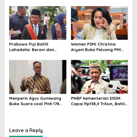
Dorong Program Genting
Saya Tekan Investor, Itu
Bantu Rumah Layak Huni
Ajaran Beliau
Prabowo Puji Bahlil
Wamen P2MI Christina
Lahadalia: Berani dan
Aryani Buka Peluang PMI
Cerdas, Rapor Kinerjanya
Kerja ke Ceko, Ini Sektor
88–89
dan Syaratnya
Menperin Agus Gumiwang
PNBP Kementerian ESDM
Buka Suara soal PHK 178
Capai Rp138,4 Triliun, Bahlil
Buruh PT Namnam Fashion
Tegaskan Komitmen
Industries
Akuntabilitas
Leave a Reply