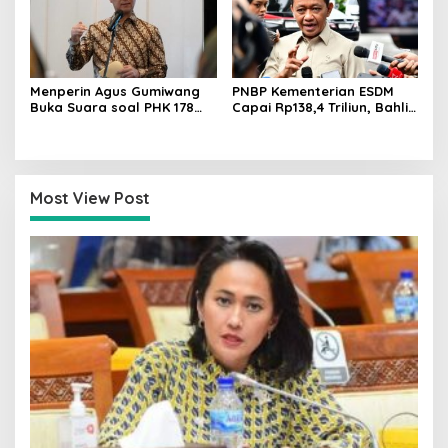
Menperin Agus Gumiwang
PNBP Kementerian ESDM
Buka Suara soal PHK 178
Capai Rp138,4 Triliun, Bahlil
Buruh PT Namnam Fashion
Tegaskan Komitmen
Industries
Akuntabilitas
Most View Post