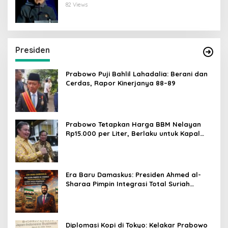
Dunia Digital
82 Views
Presiden
Prabowo Puji Bahlil Lahadalia: Berani dan
Cerdas, Rapor Kinerjanya 88–89
Prabowo Tetapkan Harga BBM Nelayan
Rp15.000 per Liter, Berlaku untuk Kapal
30-200 GT
Era Baru Damaskus: Presiden Ahmed al-
Sharaa Pimpin Integrasi Total Suriah
Pasca-Penarikan Militer Amerika Serikat
Diplomasi Kopi di Tokyo: Kelakar Prabowo