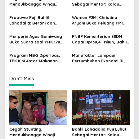
v
Mendukbangga Wihaji
Sebagai Mentor: Kalau
i
Dorong Program Genting
Saya Tekan Investor, Itu
g
Bantu Rumah Layak Huni
Ajaran Beliau
Prabowo Puji Bahlil
Wamen P2MI Christina
Lahadalia: Berani dan
Aryani Buka Peluang PMI
a
Cerdas, Rapor Kinerjanya
Kerja ke Ceko, Ini Sektor
t
88–89
dan Syaratnya
Menperin Agus Gumiwang
PNBP Kementerian ESDM
i
Buka Suara soal PHK 178
Capai Rp138,4 Triliun, Bahlil
Buruh PT Namnam Fashion
Tegaskan Komitmen
o
Industries
Akuntabilitas
Program MBG Diperluas,
Manufaktur Lampaui
n
TPK Kini Antar Makanan
Pertumbuhan Ekonomi RI,
Bergizi untuk Ibu Hamil dan
Menperin Agus Gumiwang
Balita
Soroti Keberhasilan
Industrialisasi
Don't Miss
Cegah Stunting,
Bahlil Lahadalia Puji Luhut
Mendukbangga Wihaji
Sebagai Mentor: Kalau