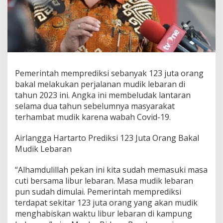
t
1
2
3
J
u
t
a
Pemerintah memprediksi sebanyak 123 juta orang
O
bakal melakukan perjalanan mudik lebaran di
r
a
tahun 2023 ini. Angka ini membeludak lantaran
n
selama dua tahun sebelumnya masyarakat
g
terhambat mudik karena wabah Covid-19.
A
k
Airlangga Hartarto Prediksi 123 Juta Orang Bakal
a
n
Mudik Lebaran
P
u
“Alhamdulillah pekan ini kita sudah memasuki masa
l
cuti bersama libur lebaran. Masa mudik lebaran
a
pun sudah dimulai. Pemerintah memprediksi
n
g
terdapat sekitar 123 juta orang yang akan mudik
K
menghabiskan waktu libur lebaran di kampung
a