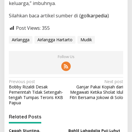
keluarga,” imbuhnya.
Silahkan baca artikel sumber di {
golkarpedia
}
Post Views:
355
Airlangga
Airlangga Hartarto
Mudik
Follow Us
P
Previous post
Next post
Bobby Rizaldi Desak
Ganjar Pakai Kopiah dari
o
Pemerintah Tidak Setengah-
Megawati Ketika Sholat Idul
s
tengah Tumpas Teroris KKB
Fitri Bersama Jokowi di Solo
Papua
t
n
Related Posts
a
Cegah Stunting,
Bahlil Lahadalia Puji Luhut