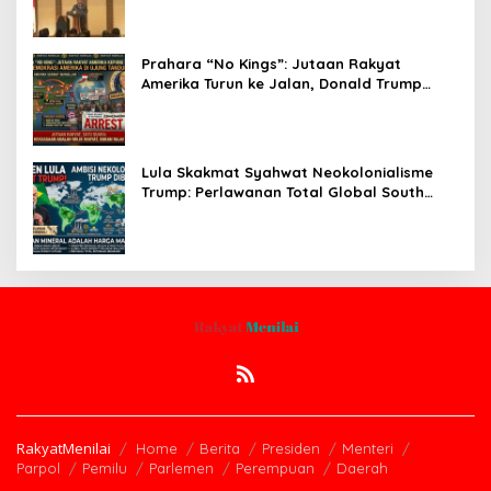
Prahara “No Kings”: Jutaan Rakyat
Amerika Turun ke Jalan, Donald Trump
dalam Kepungan Protes Global!
Lula Skakmat Syahwat Neokolonialisme
Trump: Perlawanan Total Global South
Terhadap Penjajahan Gaya Baru
RakyatMenilai
Home
Berita
Presiden
Menteri
Parpol
Pemilu
Parlemen
Perempuan
Daerah