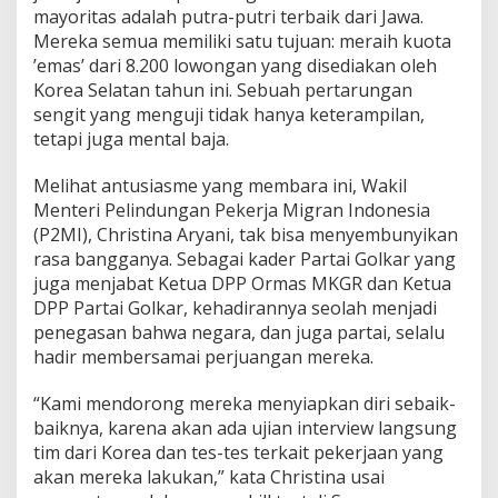
,
mayoritas adalah putra-putri terbaik dari Jawa.
C
Mereka semua memiliki satu tujuan: meraih kuota
h
’emas’ dari 8.200 lowongan yang disediakan oleh
r
Korea Selatan tahun ini. Sebuah pertarungan
i
s
sengit yang menguji tidak hanya keterampilan,
t
tetapi juga mental baja.
i
n
Melihat antusiasme yang membara ini, Wakil
a
Menteri Pelindungan Pekerja Migran Indonesia
A
r
(P2MI), Christina Aryani, tak bisa menyembunyikan
y
rasa bangganya. Sebagai kader Partai Golkar yang
a
juga menjabat Ketua DPP Ormas MKGR dan Ketua
n
DPP Partai Golkar, kehadirannya seolah menjadi
i
penegasan bahwa negara, dan juga partai, selalu
B
e
hadir membersamai perjuangan mereka.
r
i
“Kami mendorong mereka menyiapkan diri sebaik-
P
baiknya, karena akan ada ujian interview langsung
e
tim dari Korea dan tes-tes terkait pekerjaan yang
s
a
akan mereka lakukan,” kata Christina usai
n