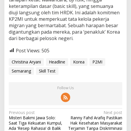
keterampilan dasar (basic skill), yang semuanya
diuji langsung oleh tim HRDK. Ini adalah komitmen
KP2MI untuk memperkuat tata kelola pekerja
migran yang bermartabat. Sebuah harapan besar
digantungkan pada mereka, para ‘penakluk’ Korea
dari berbagai pelosok negeri.
Post Views:
505
Christina Aryani
Headline
Korea
P2MI
Semarang
Skill Test
Follow Us
P
Previous post
Next post
Misteri Bakmi Jawa Solo:
Ranny Fahd Arafiq Pastikan
o
Saat Tiga Kekuatan Kumpul,
Hak Kesehatan Masyarakat
s
Ada ‘Resep Rahasia’ di Balik
Terjamin Tanpa Diskriminasi