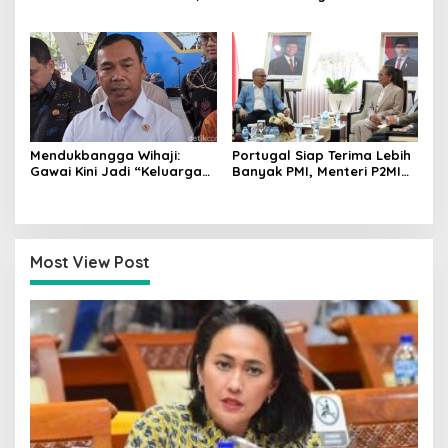
Menperin Agus Gumiwang
Lemigas Perkuat
Soroti Keberhasilan
Pengadaan Migas dan
Industrialisasi
Pengawasan Kualitas BBM
Mendukbangga Wihaji:
Portugal Siap Terima Lebih
Gawai Kini Jadi “Keluarga
Banyak PMI, Menteri P2MI
Baru”, Orang Tua Harus
Mukhtarudin Kebut
Perkuat Pengasuhan Anak
Penyelesaian MoU
Most View Post