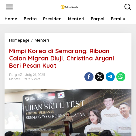
S
k
i
p
Home
Berita
Presiden
Menteri
Parpol
Pemilu
P
t
o
c
Homepage
/
Menteri
M
o
i
n
Mimpi Korea di Semarang: Ribuan
m
t
p
e
Calon Migran Diuji, Christina Aryani
i
n
Beri Pesan Kuat
K
t
o
Rory AZ
July 21, 2025
r
Menteri
505 Views
e
a
d
i
S
e
m
a
r
a