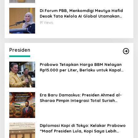
Di Forum PBB, Menkomdigi Meutya Hafid
Desak Tata Kelola AI Global Utamakan
Perlindungan Anak
91 Views
Presiden
Prabowo Tetapkan Harga BBM Nelayan
Rp15.000 per Liter, Berlaku untuk Kapal
30-200 GT
Era Baru Damaskus: Presiden Ahmed al-
Sharaa Pimpin Integrasi Total Suriah
Pasca-Penarikan Militer Amerika Serikat
Diplomasi Kopi di Tokyo: Kelakar Prabowo
“Maaf Presiden Lula, Kopi Saya Lebih
Enak!” Guncang Forum Bisnis Jepang