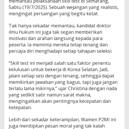
memantau pelaksanaan skill test di Semarang,
K
Sabtu (19/7/2025). Sebuah wejangan yang realistis,
u
mengingat persaingan yang begitu ketat.
a
t
Tak hanya sekadar memantau, kandidat doktor
ilmu hukum ini juga tak segan memberikan
motivasi dan arahan langsung kepada para
peserta. Ia meminta mereka tetap tenang dan
percaya diri menghadapi setiap tahapan seleksi.
“Skill test ini menjadi salah satu faktor penentu
kelulusan untuk bekerja di Korea Selatan. Jadi,
jalani setiap sesi dengan tenang, sehingga dapat
memikirkan jawaban yang bagus, tapi juga jangan
terlalu lama mikirnya,” ujar Christina dengan nada
yang sedikit satir namun sarat makna,
mengingatkan akan pentingnya kecepatan dan
ketepatan.
Lebih dari sekadar keterampilan, Wamen P2MI ini
juga menitipkan pesan moral yang tak kalah