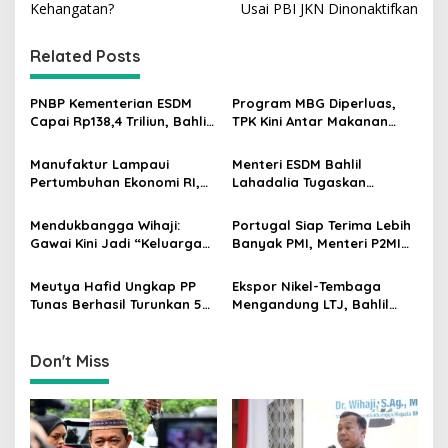
Kehangatan?
Usai PBI JKN Dinonaktifkan
t
n
Related Posts
a
v
PNBP Kementerian ESDM
Program MBG Diperluas,
Capai Rp138,4 Triliun, Bahlil
TPK Kini Antar Makanan
i
Tegaskan Komitmen
Bergizi untuk Ibu Hamil dan
g
Akuntabilitas
Balita
Manufaktur Lampaui
Menteri ESDM Bahlil
Pertumbuhan Ekonomi RI,
Lahadalia Tugaskan
a
Menperin Agus Gumiwang
Lemigas Perkuat
t
Soroti Keberhasilan
Pengadaan Migas dan
Mendukbangga Wihaji:
Portugal Siap Terima Lebih
Industrialisasi
Pengawasan Kualitas BBM
i
Gawai Kini Jadi “Keluarga
Banyak PMI, Menteri P2MI
Baru”, Orang Tua Harus
Mukhtarudin Kebut
o
Perkuat Pengasuhan Anak
Penyelesaian MoU
Meutya Hafid Ungkap PP
Ekspor Nikel-Tembaga
n
Tunas Berhasil Turunkan 5
Mengandung LTJ, Bahlil
Juta Akun Anak di Platform
Siapkan Peta Baru untuk
Digital
Investor
Don't Miss