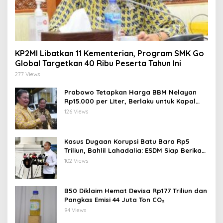
KP2MI Libatkan 11 Kementerian, Program SMK Go
Global Targetkan 40 Ribu Peserta Tahun Ini
277 Views
Prabowo Tetapkan Harga BBM Nelayan
Rp15.000 per Liter, Berlaku untuk Kapal
30-200 GT
126 Views
Kasus Dugaan Korupsi Batu Bara Rp5
Triliun, Bahlil Lahadalia: ESDM Siap Berikan
Data
102 Views
B50 Diklaim Hemat Devisa Rp177 Triliun dan
Pangkas Emisi 44 Juta Ton CO₂
94 Views