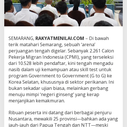
n
g
:
R
i
b
u
SEMARANG,
RAKYATMENILAI.COM
– Di bawah
a
n
terik matahari Semarang, sebuah ‘arena’
C
perjuangan tengah digelar. Sebanyak 2.261 Calon
a
Pekerja Migran Indonesia (CPMI), yang terseleksi
l
dari 10.528 lebih pendaftar, kini tengah mengadu
o
n
nasib dalam uji kemampuan atau skill test untuk
M
program Government to Government (G to G) ke
i
Korea Selatan, khususnya di sektor perikanan. Ini
g
bukan sekadar ujian biasa, melainkan gerbang
r
menuju mimpi ‘negeri ginseng’ yang kerap
a
n
menjanjikan kemakmuran.
D
i
Ribuan peserta ini datang dari berbagai penjuru
u
Nusantara, mewakili 25 provinsi—bahkan ada yang
j
jauh-jauh dari Papua Tengah dan NTT—meski
i