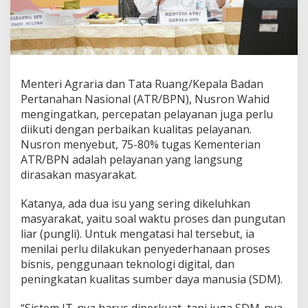
U
t
a
m
a
U
r
Menteri Agraria dan Tata Ruang/Kepala Badan
u
Pertanahan Nasional (ATR/BPN), Nusron Wahid
s
mengingatkan, percepatan pelayanan juga perlu
S
diikuti dengan perbaikan kualitas pelayanan.
u
r
Nusron menyebut, 75-80% tugas Kementerian
a
ATR/BPN adalah pelayanan yang langsung
t
dirasakan masyarakat.
T
a
Katanya, ada dua isu yang sering dikeluhkan
n
a
masyarakat, yaitu soal waktu proses dan pungutan
h
liar (pungli). Untuk mengatasi hal tersebut, ia
—
menilai perlu dilakukan penyederhanaan proses
W
bisnis, penggunaan teknologi digital, dan
a
k
peningkatan kualitas sumber daya manusia (SDM).
t
u