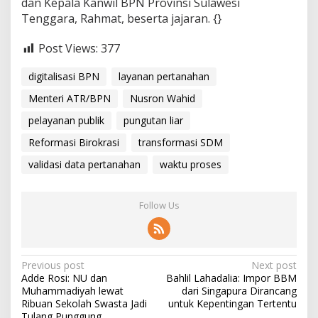
dan Kepala Kanwil BPN Provinsi Sulawesi
Tenggara, Rahmat, beserta jajaran. {}
Post Views:
377
digitalisasi BPN
layanan pertanahan
Menteri ATR/BPN
Nusron Wahid
pelayanan publik
pungutan liar
Reformasi Birokrasi
transformasi SDM
validasi data pertanahan
waktu proses
Follow Us
P
Previous post
Next post
Adde Rosi: NU dan
Bahlil Lahadalia: Impor BBM
o
Muhammadiyah lewat
dari Singapura Dirancang
s
Ribuan Sekolah Swasta Jadi
untuk Kepentingan Tertentu
Tulang Punggung