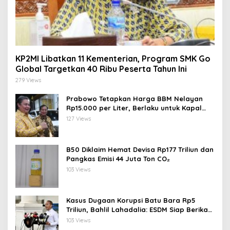
KP2MI Libatkan 11 Kementerian, Program SMK Go
Global Targetkan 40 Ribu Peserta Tahun Ini
279 Views
Prabowo Tetapkan Harga BBM Nelayan
Rp15.000 per Liter, Berlaku untuk Kapal
30-200 GT
127 Views
B50 Diklaim Hemat Devisa Rp177 Triliun dan
Pangkas Emisi 44 Juta Ton CO₂
103 Views
Kasus Dugaan Korupsi Batu Bara Rp5
Triliun, Bahlil Lahadalia: ESDM Siap Berikan
Data
103 Views