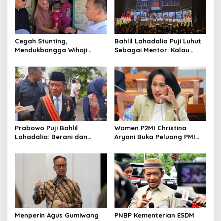
Cegah Stunting,
Bahlil Lahadalia Puji Luhut
Mendukbangga Wihaji
Sebagai Mentor: Kalau
Dorong Program Genting
Saya Tekan Investor, Itu
Bantu Rumah Layak Huni
Ajaran Beliau
Prabowo Puji Bahlil
Wamen P2MI Christina
Lahadalia: Berani dan
Aryani Buka Peluang PMI
Cerdas, Rapor Kinerjanya
Kerja ke Ceko, Ini Sektor
88–89
dan Syaratnya
Menperin Agus Gumiwang
PNBP Kementerian ESDM