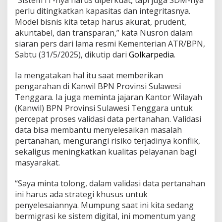
“Sistem IT-nya harus diperkuat, tapi juga SDM-nya
d
perlu ditingkatkan kapasitas dan integritasnya.
a
Model bisnis kita tetap harus akurat, prudent,
n
P
akuntabel, dan transparan,” kata Nusron dalam
u
siaran pers dari lama resmi Kementerian ATR/BPN,
n
Sabtu (31/5/2025), dikutip dari
Golkarpedia
.
g
l
Ia mengatakan hal itu saat memberikan
i
—
pengarahan di Kanwil BPN Provinsi Sulawesi
H
Tenggara. Ia juga meminta jajaran Kantor Wilayah
a
(Kanwil) BPN Provinsi Sulawesi Tenggara untuk
r
percepat proses validasi data pertanahan. Validasi
u
data bisa membantu menyelesaikan masalah
s
S
pertanahan, mengurangi risiko terjadinya konflik,
e
sekaligus meningkatkan kualitas pelayanan bagi
g
masyarakat.
e
r
“Saya minta tolong, dalam validasi data pertanahan
a
D
ini harus ada strategi khusus untuk
i
penyelesaiannya. Mumpung saat ini kita sedang
a
bermigrasi ke sistem digital, ini momentum yang
t