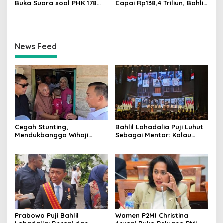
Buka Suara soal PHK 178
Capai Rp138,4 Triliun, Bahlil
Buruh PT Namnam Fashion
Tegaskan Komitmen
Industries
Akuntabilitas
News Feed
Cegah Stunting,
Bahlil Lahadalia Puji Luhut
Mendukbangga Wihaji
Sebagai Mentor: Kalau
Dorong Program Genting
Saya Tekan Investor, Itu
Bantu Rumah Layak Huni
Ajaran Beliau
Prabowo Puji Bahlil
Wamen P2MI Christina