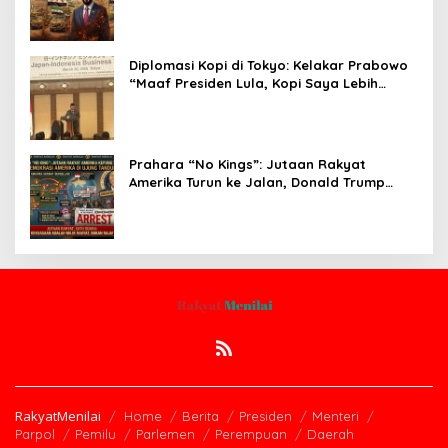
Pasca-Penarikan Militer Amerika Serikat
Diplomasi Kopi di Tokyo: Kelakar Prabowo
“Maaf Presiden Lula, Kopi Saya Lebih
Enak!” Guncang Forum Bisnis Jepang
Prahara “No Kings”: Jutaan Rakyat
Amerika Turun ke Jalan, Donald Trump
dalam Kepungan Protes Global!
RakyatMenilai
Home
Berita
Presiden
Menteri
Parpol
Pemilu
Parlemen
Perempuan
Daerah