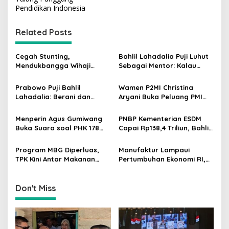
t
Pendidikan Indonesia
n
Related Posts
a
v
Cegah Stunting,
Bahlil Lahadalia Puji Luhut
i
Mendukbangga Wihaji
Sebagai Mentor: Kalau
g
Dorong Program Genting
Saya Tekan Investor, Itu
Bantu Rumah Layak Huni
Ajaran Beliau
Prabowo Puji Bahlil
Wamen P2MI Christina
a
Lahadalia: Berani dan
Aryani Buka Peluang PMI
t
Cerdas, Rapor Kinerjanya
Kerja ke Ceko, Ini Sektor
88–89
dan Syaratnya
i
Menperin Agus Gumiwang
PNBP Kementerian ESDM
Buka Suara soal PHK 178
Capai Rp138,4 Triliun, Bahlil
o
Buruh PT Namnam Fashion
Tegaskan Komitmen
n
Industries
Akuntabilitas
Program MBG Diperluas,
Manufaktur Lampaui
TPK Kini Antar Makanan
Pertumbuhan Ekonomi RI,
Bergizi untuk Ibu Hamil dan
Menperin Agus Gumiwang
Balita
Soroti Keberhasilan
Industrialisasi
Don't Miss