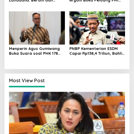
Lahadalia: Berani dan
Aryani Buka Peluang PMI
Cerdas, Rapor Kinerjanya
Kerja ke Ceko, Ini Sektor
88–89
dan Syaratnya
Menperin Agus Gumiwang
PNBP Kementerian ESDM
Buka Suara soal PHK 178
Capai Rp138,4 Triliun, Bahlil
Buruh PT Namnam Fashion
Tegaskan Komitmen
Industries
Akuntabilitas
Most View Post