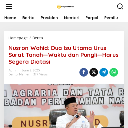
S
k
i
p
Home
Berita
Presiden
Menteri
Parpol
Pemilu
P
t
o
c
Homepage
/
Berita
N
o
u
n
Nusron Wahid: Dua Isu Utama Urus
s
t
r
e
Surat Tanah—Waktu dan Pungli—Harus
o
n
Segera Diatasi
n
t
W
Admin
June 2, 2025
a
Berita
,
Menteri
377 Views
h
i
d
:
D
u
a
I
s
u