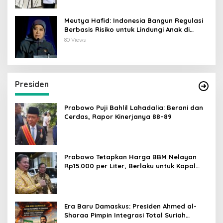
Meutya Hafid: Indonesia Bangun Regulasi
Berbasis Risiko untuk Lindungi Anak di
Dunia Digital
80 Views
Presiden
Prabowo Puji Bahlil Lahadalia: Berani dan
Cerdas, Rapor Kinerjanya 88–89
Prabowo Tetapkan Harga BBM Nelayan
Rp15.000 per Liter, Berlaku untuk Kapal
30-200 GT
Era Baru Damaskus: Presiden Ahmed al-
Sharaa Pimpin Integrasi Total Suriah