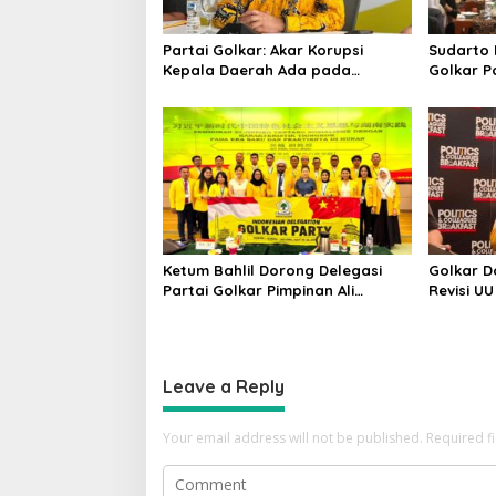
Partai Golkar: Akar Korupsi
Sudarto 
Kepala Daerah Ada pada
Golkar P
Mahalnya Biaya Politik Pilkada
Targetka
dan Dipe
Ketum Bahlil Dorong Delegasi
Golkar 
Partai Golkar Pimpinan Ali
Revisi UU
Mochtar Ngabalin Belajar
Kajian P
Hilirisasi Hingga Industrialisasi
dari China
Leave a Reply
Your email address will not be published.
Required f