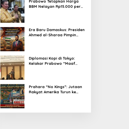
Prabowo Tetapkan Harga
BBM Nelayan Rp15.000 per
Liter, Berlaku untuk Kapal 30-
200 GT
Era Baru Damaskus: Presiden
Ahmed al-Sharaa Pimpin
Integrasi Total Suriah Pasca-
Penarikan Militer Amerika
Serikat
Diplomasi Kopi di Tokyo:
Kelakar Prabowo “Maaf
Presiden Lula, Kopi Saya
Lebih Enak!” Guncang Forum
Bisnis Jepang
Prahara “No Kings”: Jutaan
Rakyat Amerika Turun ke
Jalan, Donald Trump dalam
Kepungan Protes Global!