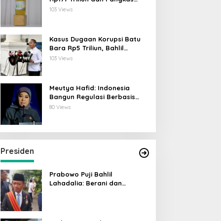
Emisi 44 Juta Ton CO₂
103 Views
Kasus Dugaan Korupsi Batu
Bara Rp5 Triliun, Bahlil
Lahadalia: ESDM Siap Berikan
103 Views
Data
Meutya Hafid: Indonesia
Bangun Regulasi Berbasis
Risiko untuk Lindungi Anak di
80 Views
Dunia Digital
Presiden
Prabowo Puji Bahlil
Lahadalia: Berani dan
Cerdas, Rapor Kinerjanya 88–
89