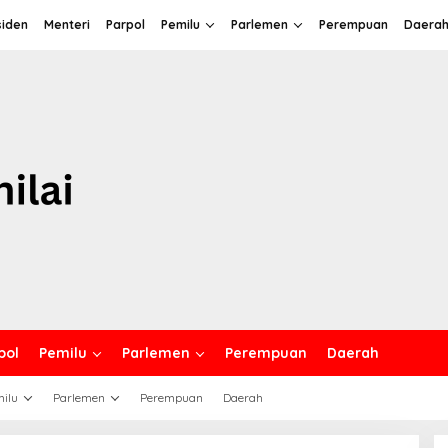
siden
Menteri
Parpol
Pemilu
Parlemen
Perempuan
Daera
pol
Pemilu
Parlemen
Perempuan
Daerah
ilu
Parlemen
Perempuan
Daerah