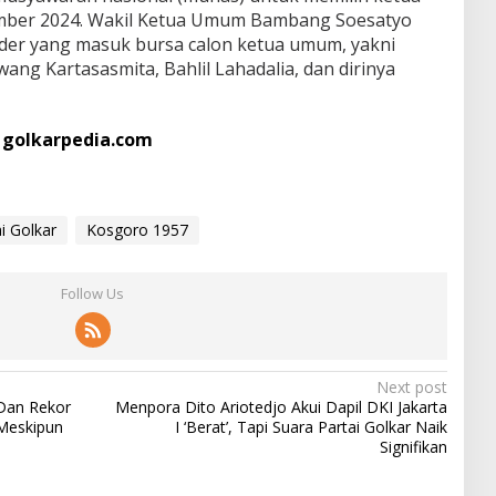
mber 2024. Wakil Ketua Umum Bambang Soesatyo
er yang masuk bursa calon ketua umum, yakni
ang Kartasasmita, Bahlil Lahadalia, dan dirinya
i
golkarpedia.com
i Golkar
Kosgoro 1957
Follow Us
Next post
 Dan Rekor
Menpora Dito Ariotedjo Akui Dapil DKI Jakarta
 Meskipun
I ‘Berat’, Tapi Suara Partai Golkar Naik
Signifikan