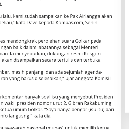
.
u lalu, kami sudah sampaikan ke Pak Airlangga akan
eliau,” kata Dave kepada Kompas.com, Senin
kses mendongkrak perolehan suara Golkar pada
dengan baik dalam jabatannya sebagai Menteri
ian. Ia menyebutkan, dukungan resmi Kosgoro
akan disampaikan secara tertulis dan terbuka.
ber, masih panjang, dan ada sejumlah agenda-
rah yang harus diselesaikan,” ujar anggota Komisi I
berkomentar banyak soal isu yang menyebut Presiden
on wakil presiden nomor urut 2, Gibran Rakabuming
ketua umum Golkar. “Saya hanya dengar (isu itu) dari
nfo langusng,” kata dia.
usyawarah nasional (munas) untuk memilih ketua