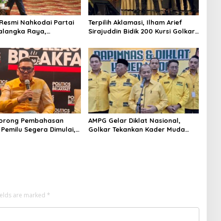
Resmi Nahkodai Partai
Terpilih Aklamasi, Ilham Arief
alangka Raya,
Sirajuddin Bidik 200 Kursi Golkar
n Partai Semakin Solid
di Sulsel pada Pemilu 2029
rcaya Rakyat
Dorong Pembahasan
AMPG Gelar Diklat Nasional,
 Pemilu Segera Dimulai,
Golkar Tekankan Kader Muda
utusan MK Sudah Tuntas
Siap Hadapi Tantangan Zaman
ields are marked
*