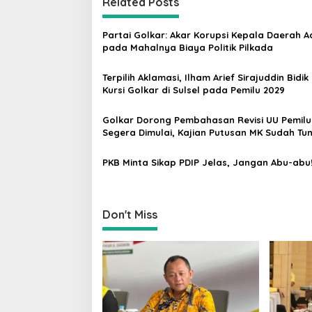
Related Posts
n
a
Partai Golkar: Akar Korupsi Kepala Daerah A
v
pada Mahalnya Biaya Politik Pilkada
i
Terpilih Aklamasi, Ilham Arief Sirajuddin Bidik
g
Kursi Golkar di Sulsel pada Pemilu 2029
a
Golkar Dorong Pembahasan Revisi UU Pemilu
t
Segera Dimulai, Kajian Putusan MK Sudah Tu
i
PKB Minta Sikap PDIP Jelas, Jangan Abu-abu
o
n
Don't Miss