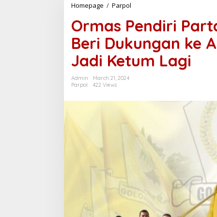
Homepage
/
Parpol
O
r
Ormas Pendiri Part
m
a
Beri Dukungan ke A
s
P
Jadi Ketum Lagi
e
n
d
Admin
March 21, 2024
i
Parpol
422 Views
r
i
P
a
r
t
a
i
G
o
l
k
a
r
K