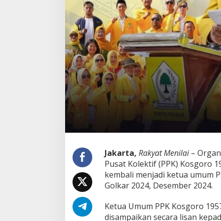
o
s
g
o
r
o
1
9
5
7
B
e
r
i
D
u
k
Jakarta,
Rakyat Menilai
– Organi
u
Pusat Kolektif (PPK) Kosgoro 
n
kembali menjadi ketua umum P
g
a
Golkar 2024, Desember 2024.
n
k
Ketua Umum PPK Kosgoro 1957
e
disampaikan secara lisan kepa
A