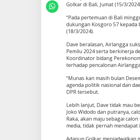
Golkar di Bali, Jumat (15/3/2024)
i
r
l
“Pada pertemuan di Bali mingg
a
dukungan Kosgoro 57 kepada b
n
(18/3/2024).
g
g
Dave beralasan, Airlangga su
a
H
Pemilu 2024 serta berkinerja 
a
Koordinator bidang Perekonom
r
terhadap pencalonan Airlangga 
t
a
“Munas kan masih bulan Desem
r
t
agenda politik nasional dan dae
o
DPR tersebut.
U
n
Lebih lanjut, Dave tidak mau 
t
Joko Widodo dan putranya, cal
u
k
Raka, akan maju sebagai calon 
J
media, tidak pernah mendapat i
a
d
Adapun Golkar menjadwalkan m
i