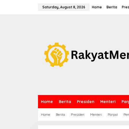
S
k
Saturday, August 8, 2026
Home
Berita
Pre
i
p
t
o
c
o
n
t
e
n
t
Home
Berita
Presiden
Menteri
Par
Home
Berita
Presiden
Menteri
Parpol
Pem