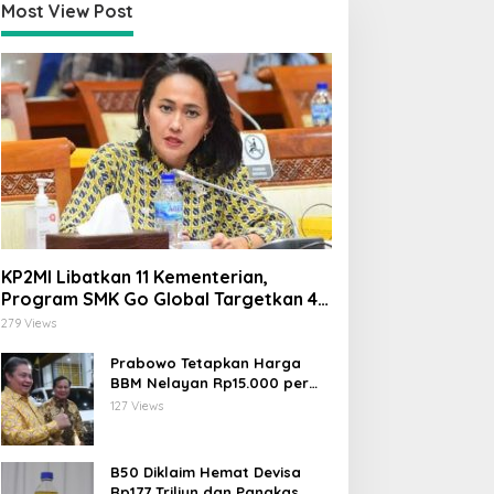
Most View Post
KP2MI Libatkan 11 Kementerian,
Program SMK Go Global Targetkan 40
Ribu Peserta Tahun Ini
279 Views
Prabowo Tetapkan Harga
BBM Nelayan Rp15.000 per
Liter, Berlaku untuk Kapal 30-
127 Views
200 GT
B50 Diklaim Hemat Devisa
Rp177 Triliun dan Pangkas