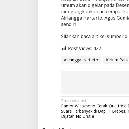
umum akan digelar pada Dese
K
e
mengungkapkan ada empat kad
t
Airlangga Hartarto, Agus Gumiw
u
sendiri.
m
L
Silahkan baca artikel sumber d
a
g
i
Post Views:
422
Airlangga Hartarto
Ketum Parta
P
Previous post
Pamor Wicaksono Cetak ‘Quattrick’
o
Suara Terbanyak di Dapil 1 Brebes,
s
Dijatah No Urut 8
t