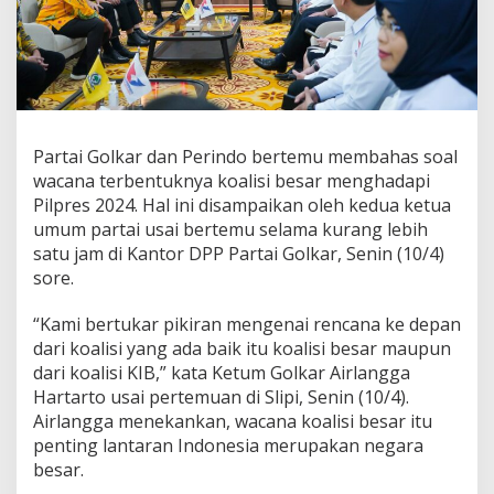
i
n
d
o
B
e
r
t
Partai Golkar dan Perindo bertemu membahas soal
e
wacana terbentuknya koalisi besar menghadapi
m
Pilpres 2024. Hal ini disampaikan oleh kedua ketua
u
d
umum partai usai bertemu selama kurang lebih
i
satu jam di Kantor DPP Partai Golkar, Senin (10/4)
S
sore.
l
i
“Kami bertukar pikiran mengenai rencana ke depan
p
i
dari koalisi yang ada baik itu koalisi besar maupun
,
dari koalisi KIB,” kata Ketum Golkar Airlangga
B
Hartarto usai pertemuan di Slipi, Senin (10/4).
a
Airlangga menekankan, wacana koalisi besar itu
h
penting lantaran Indonesia merupakan negara
a
s
besar.
P