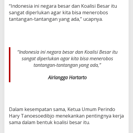
e
“Indonesia ini negara besar dan Koalisi Besar itu
m
sangat diperlukan agar kita bisa menerobos
b
tantangan-tantangan yang ada,” ucapnya.
e
n
t
u
k
a
n
“Indonesia ini negara besar dan Koalisi Besar itu
K
sangat diperlukan agar kita bisa menerobos
o
tantangan-tantangan yang ada,”
a
l
Airlangga Hartarto
i
s
i
B
e
s
Dalam kesempatan sama, Ketua Umum Perindo
a
r
Hary Tanoesoedibjo menekankan pentingnya kerja
sama dalam bentuk koalisi besar itu.