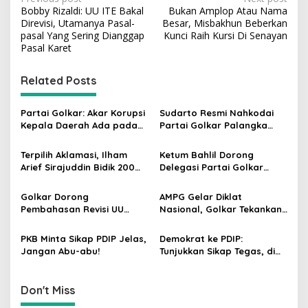
P
Bobby Rizaldi: UU ITE Bakal
Bukan Amplop Atau Nama
o
Direvisi, Utamanya Pasal-
Besar, Misbakhun Beberkan
s
pasal Yang Sering Dianggap
Kunci Raih Kursi Di Senayan
Pasal Karet
t
n
Related Posts
a
v
Partai Golkar: Akar Korupsi
Sudarto Resmi Nahkodai
Kepala Daerah Ada pada
Partai Golkar Palangka
i
Mahalnya Biaya Politik
Raya, Targetkan Partai
g
Pilkada
Semakin Solid dan
Terpilih Aklamasi, Ilham
Ketum Bahlil Dorong
Dipercaya Rakyat
Arief Sirajuddin Bidik 200
Delegasi Partai Golkar
a
Kursi Golkar di Sulsel pada
Pimpinan Ali Mochtar
t
Pemilu 2029
Ngabalin Belajar Hilirisasi
Golkar Dorong
AMPG Gelar Diklat
Hingga Industrialisasi dari
i
Pembahasan Revisi UU
Nasional, Golkar Tekankan
China
Pemilu Segera Dimulai,
Kader Muda Siap Hadapi
o
Kajian Putusan MK Sudah
Tantangan Zaman
PKB Minta Sikap PDIP Jelas,
Demokrat ke PDIP:
n
Tuntas
Jangan Abu-abu!
Tunjukkan Sikap Tegas, di
Luar atau Dalam
Pemerintah
Don't Miss