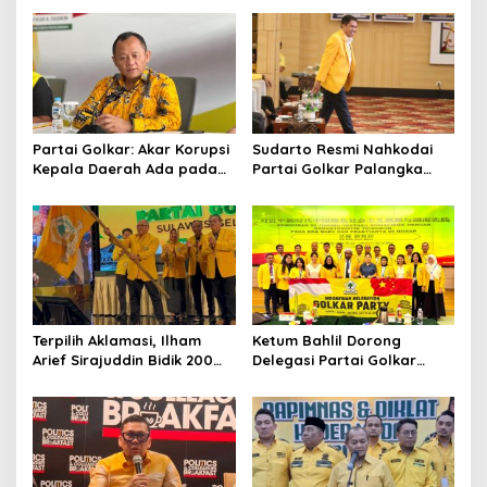
Partai Golkar: Akar Korupsi
Sudarto Resmi Nahkodai
Kepala Daerah Ada pada
Partai Golkar Palangka
Mahalnya Biaya Politik
Raya, Targetkan Partai
Pilkada
Semakin Solid dan
Dipercaya Rakyat
Terpilih Aklamasi, Ilham
Ketum Bahlil Dorong
Arief Sirajuddin Bidik 200
Delegasi Partai Golkar
Kursi Golkar di Sulsel pada
Pimpinan Ali Mochtar
Pemilu 2029
Ngabalin Belajar Hilirisasi
Hingga Industrialisasi dari
China