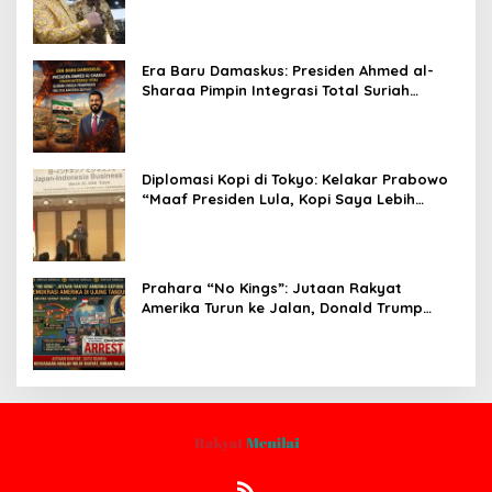
30-200 GT
Era Baru Damaskus: Presiden Ahmed al-
Sharaa Pimpin Integrasi Total Suriah
Pasca-Penarikan Militer Amerika Serikat
Diplomasi Kopi di Tokyo: Kelakar Prabowo
“Maaf Presiden Lula, Kopi Saya Lebih
Enak!” Guncang Forum Bisnis Jepang
Prahara “No Kings”: Jutaan Rakyat
Amerika Turun ke Jalan, Donald Trump
dalam Kepungan Protes Global!