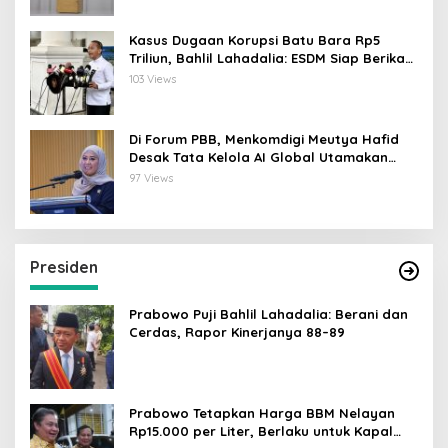
Kasus Dugaan Korupsi Batu Bara Rp5
Triliun, Bahlil Lahadalia: ESDM Siap Berikan
Data
103 Views
Di Forum PBB, Menkomdigi Meutya Hafid
Desak Tata Kelola AI Global Utamakan
Perlindungan Anak
97 Views
Presiden
Prabowo Puji Bahlil Lahadalia: Berani dan
Cerdas, Rapor Kinerjanya 88–89
Prabowo Tetapkan Harga BBM Nelayan
Rp15.000 per Liter, Berlaku untuk Kapal