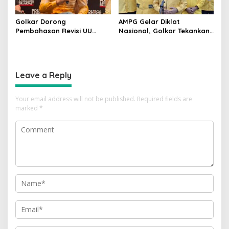
Golkar Dorong
AMPG Gelar Diklat
Pembahasan Revisi UU
Nasional, Golkar Tekankan
Pemilu Segera Dimulai,
Kader Muda Siap Hadapi
Kajian Putusan MK Sudah
Tantangan Zaman
Tuntas
Leave a Reply
Your email address will not be published.
Required fields are
marked
*