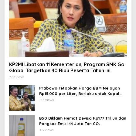
KP2MI Libatkan 11 Kementerian, Program SMK Go
Global Targetkan 40 Ribu Peserta Tahun Ini
279 Views
Prabowo Tetapkan Harga BBM Nelayan
Rp15.000 per Liter, Berlaku untuk Kapal
30-200 GT
127 Views
B50 Diklaim Hemat Devisa Rp177 Triliun dan
Pangkas Emisi 44 Juta Ton CO₂
103 Views