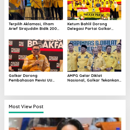
Terpilih Aklamasi, Ilham
Ketum Bahlil Dorong
Arief Sirajuddin Bidik 200
Delegasi Partai Golkar
Kursi Golkar di Sulsel pada
Pimpinan Ali Mochtar
Pemilu 2029
Ngabalin Belajar Hilirisasi
Hingga Industrialisasi dari
China
Golkar Dorong
AMPG Gelar Diklat
Pembahasan Revisi UU
Nasional, Golkar Tekankan
Pemilu Segera Dimulai,
Kader Muda Siap Hadapi
Kajian Putusan MK Sudah
Tantangan Zaman
Tuntas
Most View Post