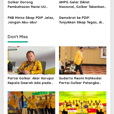
Pemilu 2029
Ngabalin Belajar Hilirisasi
i
Golkar Dorong
AMPG Gelar Diklat
Hingga Industrialisasi dari
Pembahasan Revisi UU
Nasional, Golkar Tekankan
o
China
Pemilu Segera Dimulai,
Kader Muda Siap Hadapi
n
Kajian Putusan MK Sudah
Tantangan Zaman
PKB Minta Sikap PDIP Jelas,
Demokrat ke PDIP:
Tuntas
Jangan Abu-abu!
Tunjukkan Sikap Tegas, di
Luar atau Dalam
Pemerintah
Don't Miss
Partai Golkar: Akar Korupsi
Sudarto Resmi Nahkodai
Kepala Daerah Ada pada
Partai Golkar Palangka
Mahalnya Biaya Politik
Raya, Targetkan Partai
Pilkada
Semakin Solid dan
Dipercaya Rakyat