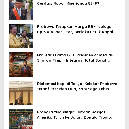
Cerdas, Rapor Kinerjanya 88–89
Prabowo Tetapkan Harga BBM Nelayan
Rp15.000 per Liter, Berlaku untuk Kapal
30-200 GT
Era Baru Damaskus: Presiden Ahmed al-
Sharaa Pimpin Integrasi Total Suriah
Pasca-Penarikan Militer Amerika Serikat
Diplomasi Kopi di Tokyo: Kelakar Prabowo
“Maaf Presiden Lula, Kopi Saya Lebih
Enak!” Guncang Forum Bisnis Jepang
Prahara “No Kings”: Jutaan Rakyat
Amerika Turun ke Jalan, Donald Trump
dalam Kepungan Protes Global!