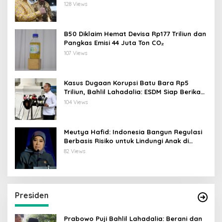
30-200 GT
128 Views
B50 Diklaim Hemat Devisa Rp177 Triliun dan
Pangkas Emisi 44 Juta Ton CO₂
107 Views
Kasus Dugaan Korupsi Batu Bara Rp5
Triliun, Bahlil Lahadalia: ESDM Siap Berikan
Data
104 Views
Meutya Hafid: Indonesia Bangun Regulasi
Berbasis Risiko untuk Lindungi Anak di
Dunia Digital
82 Views
Presiden
Prabowo Puji Bahlil Lahadalia: Berani dan