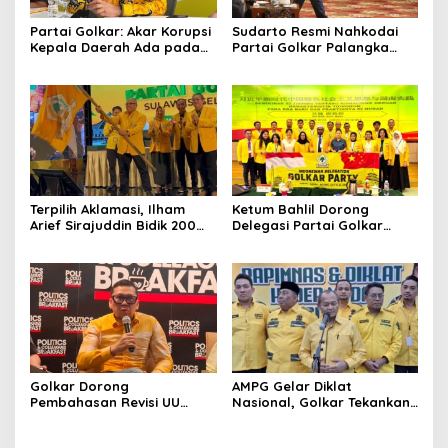
Partai Golkar: Akar Korupsi
Sudarto Resmi Nahkodai
Kepala Daerah Ada pada
Partai Golkar Palangka
Mahalnya Biaya Politik
Raya, Targetkan Partai
Pilkada
Semakin Solid dan
Dipercaya Rakyat
Terpilih Aklamasi, Ilham
Ketum Bahlil Dorong
Arief Sirajuddin Bidik 200
Delegasi Partai Golkar
Kursi Golkar di Sulsel pada
Pimpinan Ali Mochtar
Pemilu 2029
Ngabalin Belajar Hilirisasi
Hingga Industrialisasi dari
China
Golkar Dorong
AMPG Gelar Diklat
Pembahasan Revisi UU
Nasional, Golkar Tekankan
Pemilu Segera Dimulai,
Kader Muda Siap Hadapi
Kajian Putusan MK Sudah
Tantangan Zaman