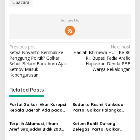
Upacara
Follow Us
P
Previous post
Next post
Setya Novanto Kembali ke
Hadiah Istimewa HUT Ke-80
o
Panggung Politik? Golkar
RI, Bupati Fadia Arafiq
s
Sebut Belum Buru-buru Ajak
Hapuskan Denda PBB
Setnov Masuk
Warga Pekalongan
t
Kepengurusan
n
Related Posts
a
v
Partai Golkar: Akar Korupsi
Sudarto Resmi Nahkodai
i
Kepala Daerah Ada pada
Partai Golkar Palangka
g
Mahalnya Biaya Politik
Raya, Targetkan Partai
Pilkada
Semakin Solid dan
Terpilih Aklamasi, Ilham
Ketum Bahlil Dorong
a
Dipercaya Rakyat
Arief Sirajuddin Bidik 200
Delegasi Partai Golkar
t
Kursi Golkar di Sulsel pada
Pimpinan Ali Mochtar