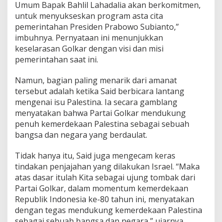
Umum Bapak Bahlil Lahadalia akan berkomitmen,
l
untuk menyukseskan program asta cita
e
s
pemerintahan Presiden Prabowo Subianto,”
t
imbuhnya. Pernyataan ini menunjukkan
i
keselarasan Golkar dengan visi dan misi
n
pemerintahan saat ini.
a
​Namun, bagian paling menarik dari amanat
tersebut adalah ketika Said berbicara lantang
mengenai isu Palestina. Ia secara gamblang
menyatakan bahwa Partai Golkar mendukung
penuh kemerdekaan Palestina sebagai sebuah
bangsa dan negara yang berdaulat.
​Tidak hanya itu, Said juga mengecam keras
tindakan penjajahan yang dilakukan Israel. “Maka
atas dasar itulah Kita sebagai ujung tombak dari
Partai Golkar, dalam momentum kemerdekaan
Republik Indonesia ke-80 tahun ini, menyatakan
dengan tegas mendukung kemerdekaan Palestina
sebagai sebuah bangsa dan negara,” ujarnya.