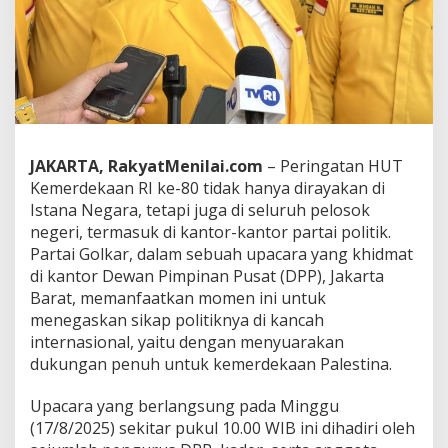
R
I
,
K
e
t
u
a
A
JAKARTA, RakyatMenilai.com
– Peringatan HUT
M
Kemerdekaan RI ke-80 tidak hanya dirayakan di
P
G
Istana Negara, tetapi juga di seluruh pelosok
S
negeri, termasuk di kantor-kantor partai politik.
a
Partai Golkar, dalam sebuah upacara yang khidmat
i
di kantor Dewan Pimpinan Pusat (DPP), Jakarta
d
Barat, memanfaatkan momen ini untuk
A
l
menegaskan sikap politiknya di kancah
d
internasional, yaitu dengan menyuarakan
i
dukungan penuh untuk kemerdekaan Palestina.
:
G
​Upacara yang berlangsung pada Minggu
o
l
(17/8/2025) sekitar pukul 10.00 WIB ini dihadiri oleh
k