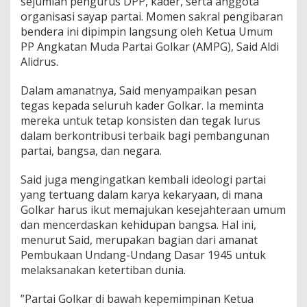
sejumlah pengurus DPP, kader, serta anggota
a
organisasi sayap partai. Momen sakral pengibaran
r
bendera ini dipimpin langsung oleh Ketua Umum
T
e
PP Angkatan Muda Partai Golkar (AMPG), Said Aldi
g
Alidrus.
a
s
​Dalam amanatnya, Said menyampaikan pesan
k
tegas kepada seluruh kader Golkar. Ia meminta
a
n
mereka untuk tetap konsisten dan tegak lurus
D
dalam berkontribusi terbaik bagi pembangunan
u
partai, bangsa, dan negara.
k
u
​Said juga mengingatkan kembali ideologi partai
n
g
yang tertuang dalam karya kekaryaan, di mana
a
Golkar harus ikut memajukan kesejahteraan umum
n
dan mencerdaskan kehidupan bangsa. Hal ini,
u
menurut Said, merupakan bagian dari amanat
n
Pembukaan Undang-Undang Dasar 1945 untuk
t
u
melaksanakan ketertiban dunia.
k
P
​”Partai Golkar di bawah kepemimpinan Ketua
a