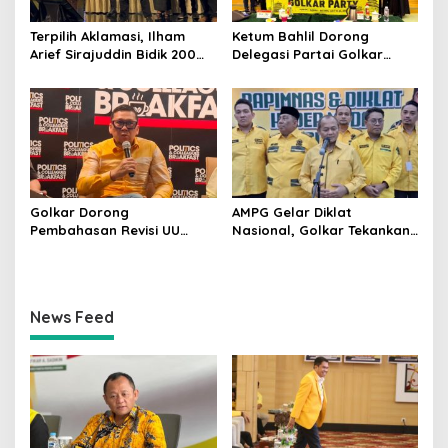
Terpilih Aklamasi, Ilham
Ketum Bahlil Dorong
Arief Sirajuddin Bidik 200
Delegasi Partai Golkar
Kursi Golkar di Sulsel pada
Pimpinan Ali Mochtar
Pemilu 2029
Ngabalin Belajar Hilirisasi
Hingga Industrialisasi dari
China
Golkar Dorong
AMPG Gelar Diklat
Pembahasan Revisi UU
Nasional, Golkar Tekankan
Pemilu Segera Dimulai,
Kader Muda Siap Hadapi
Kajian Putusan MK Sudah
Tantangan Zaman
Tuntas
News Feed