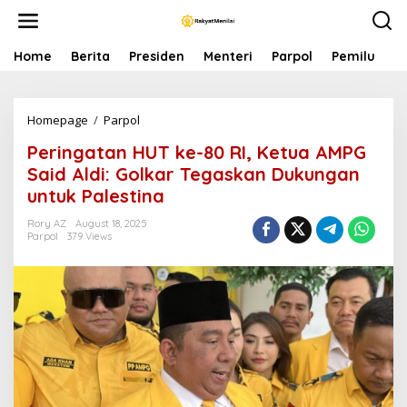
S
k
i
p
Home
Berita
Presiden
Menteri
Parpol
Pemilu
P
t
o
c
Homepage
/
Parpol
P
o
e
n
Peringatan HUT ke-80 RI, Ketua AMPG
r
t
i
e
Said Aldi: Golkar Tegaskan Dukungan
n
n
untuk Palestina
g
t
a
Rory AZ
August 18, 2025
t
Parpol
379 Views
a
n
H
U
T
k
e
-
8
0