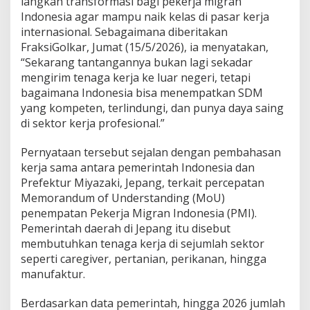
langkah transformasi bagi pekerja migran
a
Indonesia agar mampu naik kelas di pasar kerja
J
internasional. Sebagaimana diberitakan
a
d
FraksiGolkar, Jumat (15/5/2026), ia menyatakan,
i
“Sekarang tantangannya bukan lagi sekadar
P
mengirim tenaga kerja ke luar negeri, tetapi
e
bagaimana Indonesia bisa menempatkan SDM
t
a
yang kompeten, terlindungi, dan punya daya saing
k
di sektor kerja profesional.”
a
b
Pernyataan tersebut sejalan dengan pembahasan
a
kerja sama antara pemerintah Indonesia dan
g
i
Prefektur Miyazaki, Jepang, terkait percepatan
S
Memorandum of Understanding (MoU)
D
penempatan Pekerja Migran Indonesia (PMI).
M
Pemerintah daerah di Jepang itu disebut
I
membutuhkan tenaga kerja di sejumlah sektor
n
d
seperti caregiver, pertanian, perikanan, hingga
o
manufaktur.
n
e
Berdasarkan data pemerintah, hingga 2026 jumlah
s