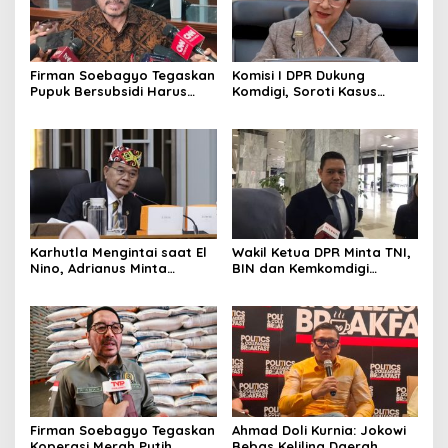
Firman Soebagyo Tegaskan
Komisi I DPR Dukung
Pupuk Bersubsidi Harus
Komdigi, Soroti Kasus
Tepat Sasaran, Penerima
Bryan Ebem Rekam Usher
Wajib Sesuai RDKK
GIIAS Tanpa Izin
Karhutla Mengintai saat El
Wakil Ketua DPR Minta TNI,
Nino, Adrianus Minta
BIN dan Kemkomdigi
Kementerian Kehutanan
Perkuat Deteksi Dini serta
Bergerak Lebih Serius
Tangkal Disinformasi
Firman Soebagyo Tegaskan
Ahmad Doli Kurnia: Jokowi
Koperasi Merah Putih
Bebas Keliling Daerah