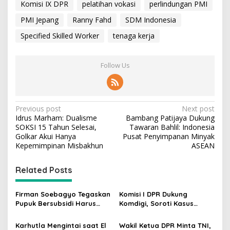
Komisi IX DPR
pelatihan vokasi
perlindungan PMI
PMI Jepang
Ranny Fahd
SDM Indonesia
Specified Skilled Worker
tenaga kerja
Follow Us
P
Previous post
Next post
Idrus Marham: Dualisme
Bambang Patijaya Dukung
o
SOKSI 15 Tahun Selesai,
Tawaran Bahlil: Indonesia
s
Golkar Akui Hanya
Pusat Penyimpanan Minyak
Kepemimpinan Misbakhun
ASEAN
t
n
Related Posts
a
v
Firman Soebagyo Tegaskan
Komisi I DPR Dukung
Pupuk Bersubsidi Harus
Komdigi, Soroti Kasus
i
Tepat Sasaran, Penerima
Bryan Ebem Rekam Usher
g
Wajib Sesuai RDKK
GIIAS Tanpa Izin
Karhutla Mengintai saat El
Wakil Ketua DPR Minta TNI,