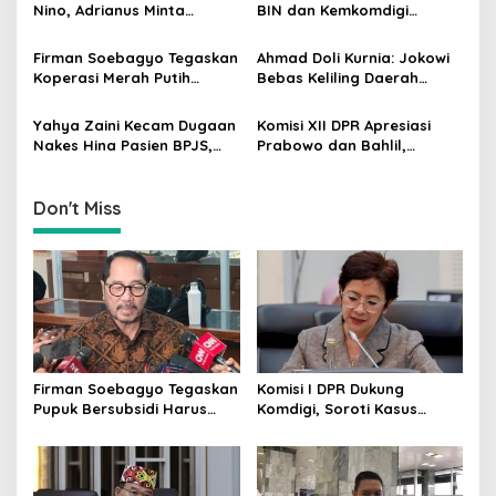
Nino, Adrianus Minta
BIN dan Kemkomdigi
a
Kementerian Kehutanan
Perkuat Deteksi Dini serta
t
Bergerak Lebih Serius
Tangkal Disinformasi
Firman Soebagyo Tegaskan
Ahmad Doli Kurnia: Jokowi
i
Koperasi Merah Putih
Bebas Keliling Daerah
Bukan Pengganti
Bersama PSI, Kerja Politik
o
Distributor Pupuk
Berjalan Sepanjang Waktu
Yahya Zaini Kecam Dugaan
Komisi XII DPR Apresiasi
n
Bersubsidi
Nakes Hina Pasien BPJS,
Prabowo dan Bahlil,
Minta Kemenkes Investigasi
Penurunan Harga BBM
Rumah Sakit
Non-Subsidi Dinilai Tepat
Don't Miss
Firman Soebagyo Tegaskan
Komisi I DPR Dukung
Pupuk Bersubsidi Harus
Komdigi, Soroti Kasus
Tepat Sasaran, Penerima
Bryan Ebem Rekam Usher
Wajib Sesuai RDKK
GIIAS Tanpa Izin