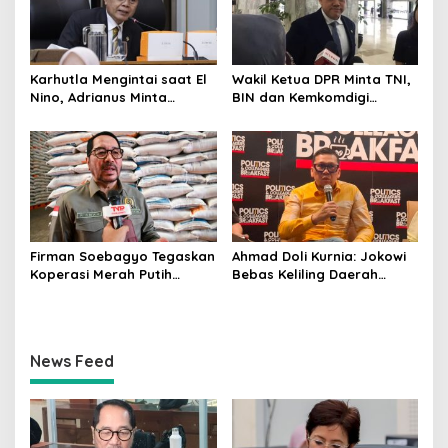
Karhutla Mengintai saat El
Wakil Ketua DPR Minta TNI,
Nino, Adrianus Minta
BIN dan Kemkomdigi
Kementerian Kehutanan
Perkuat Deteksi Dini serta
Bergerak Lebih Serius
Tangkal Disinformasi
Firman Soebagyo Tegaskan
Ahmad Doli Kurnia: Jokowi
Koperasi Merah Putih
Bebas Keliling Daerah
Bukan Pengganti
Bersama PSI, Kerja Politik
Distributor Pupuk
Berjalan Sepanjang Waktu
Bersubsidi
News Feed