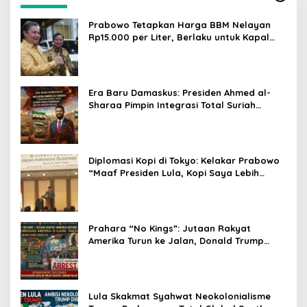
Prabowo Tetapkan Harga BBM Nelayan
Rp15.000 per Liter, Berlaku untuk Kapal
30-200 GT
Era Baru Damaskus: Presiden Ahmed al-
Sharaa Pimpin Integrasi Total Suriah
Pasca-Penarikan Militer Amerika Serikat
Diplomasi Kopi di Tokyo: Kelakar Prabowo
“Maaf Presiden Lula, Kopi Saya Lebih
Enak!” Guncang Forum Bisnis Jepang
Prahara “No Kings”: Jutaan Rakyat
Amerika Turun ke Jalan, Donald Trump
dalam Kepungan Protes Global!
Lula Skakmat Syahwat Neokolonialisme