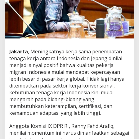
i
a
p
,
P
e
l
u
a
Jakarta
, Meningkatnya kerja sama penempatan
n
tenaga kerja antara Indonesia dan Jepang dinilai
g
P
menjadi sinyal positif bahwa kualitas pekerja
M
migran Indonesia mulai mendapat kepercayaan
I
lebih besar di pasar kerja global. Tidak lagi hanya
d
ditempatkan pada sektor kerja konvensional,
i
J
kebutuhan tenaga kerja Indonesia kini mulai
e
mengarah pada bidang-bidang yang
p
membutuhkan keterampilan, sertifikasi, dan
a
kemampuan adaptasi yang lebih tinggi.
n
g
B
Anggota Komisi IX DPR RI, Ranny Fahd Arafiq,
i
menilai momentum ini harus dimanfaatkan sebagai
s