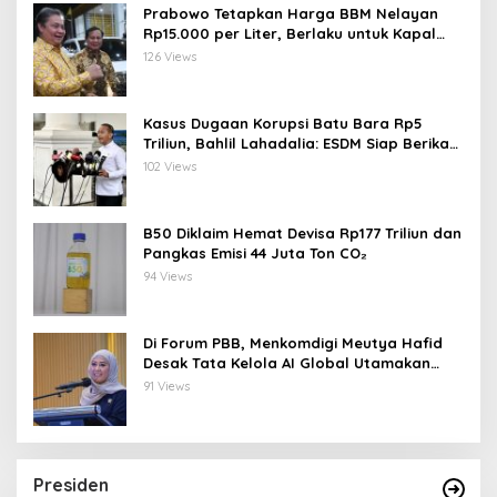
Prabowo Tetapkan Harga BBM Nelayan
Rp15.000 per Liter, Berlaku untuk Kapal
30-200 GT
126 Views
Kasus Dugaan Korupsi Batu Bara Rp5
Triliun, Bahlil Lahadalia: ESDM Siap Berikan
Data
102 Views
B50 Diklaim Hemat Devisa Rp177 Triliun dan
Pangkas Emisi 44 Juta Ton CO₂
94 Views
Di Forum PBB, Menkomdigi Meutya Hafid
Desak Tata Kelola AI Global Utamakan
Perlindungan Anak
91 Views
Presiden