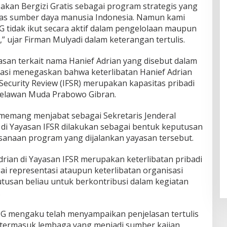
n Bergizi Gratis sebagai program strategis yang
tas sumber daya manusia Indonesia. Namun kami
tidak ikut secara aktif dalam pengelolaan maupun
 ujar Firman Mulyadi dalam keterangan tertulis.
an terkait nama Hanief Adrian yang disebut dalam
asi menegaskan bahwa keterlibatan Hanief Adrian
ecurity Review (IFSR) merupakan kapasitas pribadi
 Relawan Muda Prabowo Gibran.
memang menjabat sebagai Sekretaris Jenderal
 di Yayasan IFSR dilakukan sebagai bentuk keputusan
anaan program yang dijalankan yayasan tersebut.
drian di Yayasan IFSR merupakan keterlibatan pribadi
gai representasi ataupun keterlibatan organisasi
usan beliau untuk berkontribusi dalam kegiatan
.
MPG mengaku telah menyampaikan penjelasan tertulis
, termasuk lembaga yang menjadi sumber kajian