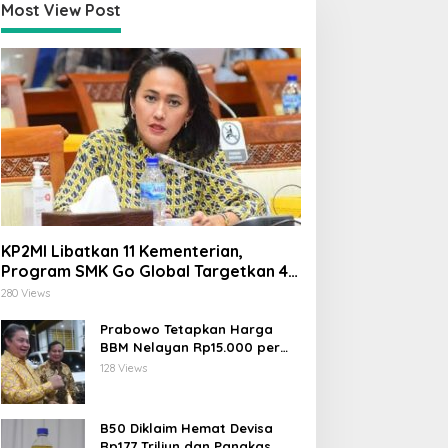
Most View Post
KP2MI Libatkan 11 Kementerian,
Program SMK Go Global Targetkan 40
Ribu Peserta Tahun Ini
280 Views
Prabowo Tetapkan Harga
BBM Nelayan Rp15.000 per
Liter, Berlaku untuk Kapal 30-
128 Views
200 GT
B50 Diklaim Hemat Devisa
Rp177 Triliun dan Pangkas