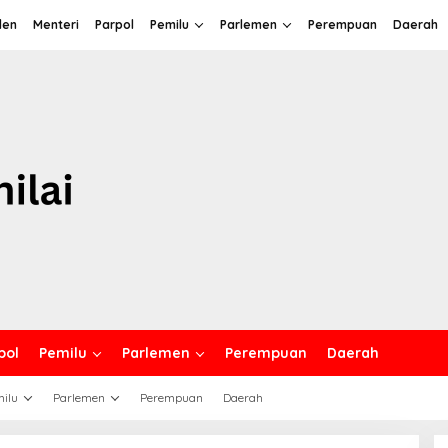
den
Menteri
Parpol
Pemilu
Parlemen
Perempuan
Daerah
pol
Pemilu
Parlemen
Perempuan
Daerah
ilu
Parlemen
Perempuan
Daerah