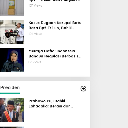
Emisi 44 Juta Ton CO₂
107 Views
Kasus Dugaan Korupsi Batu
Bara Rp5 Triliun, Bahlil
Lahadalia: ESDM Siap Berikan
104 Views
Data
Meutya Hafid: Indonesia
Bangun Regulasi Berbasis
Risiko untuk Lindungi Anak di
82 Views
Dunia Digital
Presiden
Prabowo Puji Bahlil
Lahadalia: Berani dan
Cerdas, Rapor Kinerjanya 88–
89