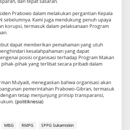
nsparan, dan tepat sasaran.
iden Prabowo dalam melakukan pergantian Kepala
GN sebelumnya. Kami juga mendukung penuh upaya
n korupsi, termasuk dalam pelaksanaan Program
man.
rsebut dapat memberikan pemahaman yang utuh
menghindari kesalahpahaman yang dapat
mengenai posisi organisasi terhadap Program Makan
 pihak-pihak yang terlibat secara pribadi dalam
.
irman Mulyadi, menegaskan bahwa organisasi akan
angunan pemerintahan Prabowo-Gibran, termasuk
 dengan tetap menjunjung prinsip transparansi,
hukum. {
politiknesia
}
MBG
RMPG
SPPG Sukamiskin