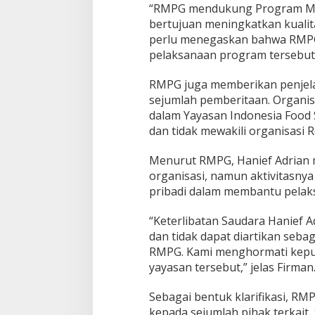
“RMPG mendukung Program Maka
n
bertujuan meningkatkan kuali
d
e
perlu menegaskan bahwa RMPG 
n
pelaksanaan program tersebut,”
g
a
RMPG juga memberikan penjelas
n
sejumlah pemberitaan. Organis
P
e
dalam Yayasan Indonesia Food S
n
dan tidak mewakili organisasi
g
e
Menurut RMPG, Hanief Adrian 
l
organisasi, namun aktivitasnya
o
l
pribadi dalam membantu pelaks
a
a
“Keterlibatan Saudara Hanief A
n
dan tidak dapat diartikan seba
M
RMPG. Kami menghormati keput
B
G
yayasan tersebut,” jelas Firman
Sebagai bentuk klarifikasi, R
kepada sejumlah pihak terkait