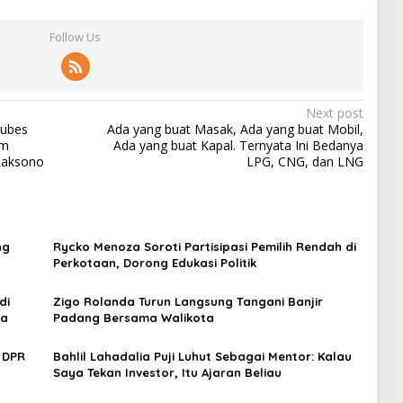
Follow Us
Next post
Mubes
Ada yang buat Masak, Ada yang buat Mobil,
im
Ada yang buat Kapal. Ternyata Ini Bedanya
 Laksono
LPG, CNG, dan LNG
ng
Rycko Menoza Soroti Partisipasi Pemilih Rendah di
Perkotaan, Dorong Edukasi Politik
di
Zigo Rolanda Turun Langsung Tangani Banjir
ga
Padang Bersama Walikota
 DPR
Bahlil Lahadalia Puji Luhut Sebagai Mentor: Kalau
Saya Tekan Investor, Itu Ajaran Beliau