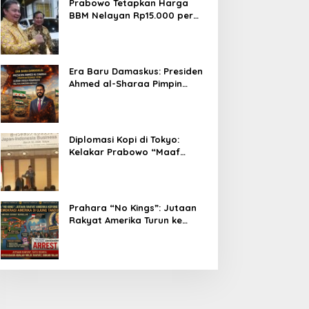
Prabowo Tetapkan Harga
BBM Nelayan Rp15.000 per
Liter, Berlaku untuk Kapal 30-
200 GT
Era Baru Damaskus: Presiden
Ahmed al-Sharaa Pimpin
Integrasi Total Suriah Pasca-
Penarikan Militer Amerika
Serikat
Diplomasi Kopi di Tokyo:
Kelakar Prabowo “Maaf
Presiden Lula, Kopi Saya
Lebih Enak!” Guncang Forum
Bisnis Jepang
Prahara “No Kings”: Jutaan
Rakyat Amerika Turun ke
Jalan, Donald Trump dalam
Kepungan Protes Global!