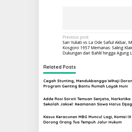
P
Previous post
Sari Yuliati vs La Ode Safiul Akbar, 
o
Kosgoro 1957 Memanas: Saling Kla
s
Dukungan dari Bahlil hingga Agung
t
Related Posts
n
a
Cegah Stunting, Mendukbangga Wihaji Doro
v
Program Genting Bantu Rumah Layak Huni
i
Adde Rosi Soroti Temuan Senjata, Narkotika 
g
Sekolah Jaksel: Keamanan Siswa Harus Dija
a
Kasus Keracunan MBG Muncul Lagi, Komisi IX
t
Dorong Orang Tua Tempuh Jalur Hukum
i