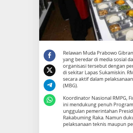
G
S
u
k
a
m
i
s
k
i
Relawan Muda Prabowo Gibran
n
yang beredar di media sosial d
,
organisasi tersebut dengan pe
T
di sekitar Lapas Sukamiskin. 
o
secara aktif dalam pelaksanaa
l
a
(MBG).
k
D
Koordinator Nasional RMPG, F
i
ini mendukung penuh Program 
k
unggulan pemerintahan Presid
a
i
Rakabuming Raka. Namun dukung
t
pelaksanaan teknis maupun pe
k
a