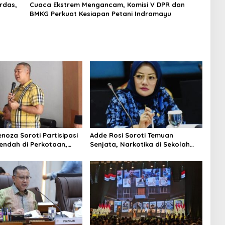
rdas,
Cuaca Ekstrem Mengancam, Komisi V DPR dan
BMKG Perkuat Kesiapan Petani Indramayu
noza Soroti Partisipasi
Adde Rosi Soroti Temuan
Rendah di Perkotaan,
Senjata, Narkotika di Sekolah
ukasi Politik
Jaksel: Keamanan Siswa Harus
Dijaga