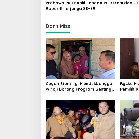
Prabowo Puji Bahlil Lahadalia: Berani dan Ce
o
Rapor Kinerjanya 88–89
n
Don't Miss
Cegah Stunting, Mendukbangga
Rycko Me
Wihaji Dorong Program Genting
Pemilih 
Bantu Rumah Layak Huni
Dorong Ed