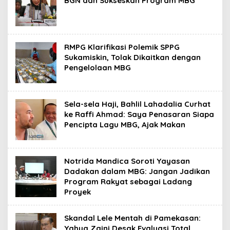
BGN dan Sukseskan Program MBG
RMPG Klarifikasi Polemik SPPG
Sukamiskin, Tolak Dikaitkan dengan
Pengelolaan MBG
Sela-sela Haji, Bahlil Lahadalia Curhat
ke Raffi Ahmad: Saya Penasaran Siapa
Pencipta Lagu MBG, Ajak Makan
Notrida Mandica Soroti Yayasan
Dadakan dalam MBG: Jangan Jadikan
Program Rakyat sebagai Ladang
Proyek
Skandal Lele Mentah di Pamekasan:
Yahya Zaini Desak Evaluasi Total