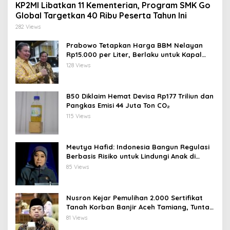
KP2MI Libatkan 11 Kementerian, Program SMK Go
Global Targetkan 40 Ribu Peserta Tahun Ini
282 Views
Prabowo Tetapkan Harga BBM Nelayan
Rp15.000 per Liter, Berlaku untuk Kapal
30-200 GT
128 Views
B50 Diklaim Hemat Devisa Rp177 Triliun dan
Pangkas Emisi 44 Juta Ton CO₂
115 Views
Meutya Hafid: Indonesia Bangun Regulasi
Berbasis Risiko untuk Lindungi Anak di
Dunia Digital
85 Views
Nusron Kejar Pemulihan 2.000 Sertifikat
Tanah Korban Banjir Aceh Tamiang, Tuntas
Desember 2026
81 Views