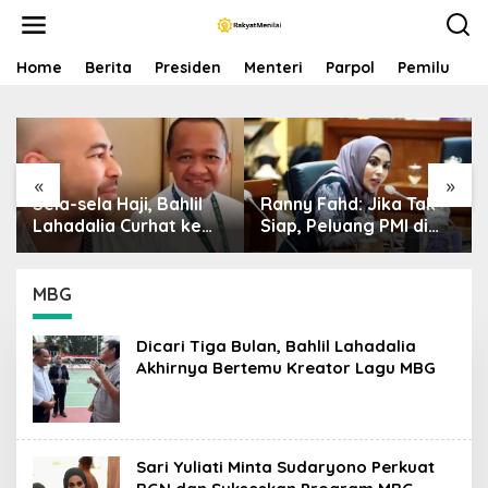
S
k
i
p
Home
Berita
Presiden
Menteri
Parpol
Pemilu
P
t
o
c
o
n
«
»
t
Sela-sela Haji, Bahlil
Ranny Fahd: Jika Tak
e
n
Lahadalia Curhat ke
Siap, Peluang PMI di
t
Raffi Ahmad: Saya
Jepang Bisa Jadi
Penasaran Siapa
Petaka bagi SDM
Pencipta Lagu MBG,
Indonesia
MBG
Ajak Makan
Dicari Tiga Bulan, Bahlil Lahadalia
Akhirnya Bertemu Kreator Lagu MBG
Sari Yuliati Minta Sudaryono Perkuat