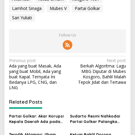
Lamhot Sinaga
Mubes V
Partai Golkar
Sari Yuliati
Follow Us
P
Previous post
Next post
Ada yang buat Masak, Ada
Berkah Algoritma: Lagu
o
yang buat Mobil, Ada yang
MBG Diputar di Mubes
s
buat Kapal. Ternyata Ini
Kosgoro, Bahlil Malah
Bedanya LPG, CNG, dan
Tepok Jidat dan Tertawa
t
LNG
n
Related Posts
a
v
Partai Golkar: Akar Korupsi
Sudarto Resmi Nahkodai
i
Kepala Daerah Ada pada
Partai Golkar Palangka
g
Mahalnya Biaya Politik
Raya, Targetkan Partai
Pilkada
Semakin Solid dan
Terpilih Aklamasi, Ilham
Ketum Bahlil Dorong