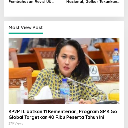
Pembahasan Revisi UU
Nasional, Golkar Tekankan
Pemilu Segera Dimulai,
Kader Muda Siap Hadapi
Kajian Putusan MK Sudah
Tantangan Zaman
Tuntas
Most View Post
KP2MI Libatkan 11 Kementerian, Program SMK Go
Global Targetkan 40 Ribu Peserta Tahun Ini
279 Views