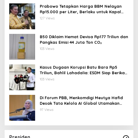
Prabowo Tetapkan Harga BBM Nelayan
Rp15.000 per Liter, Berlaku untuk Kapal
30-200 GT
127 Views
B50 Diklaim Hemat Devisa Rp177 Triliun dan
Pangkas Emisi 44 Juta Ton CO₂
103 Views
Kasus Dugaan Korupsi Batu Bara Rp5
Triliun, Bahlil Lahadalia: ESDM Siap Berikan
Data
103 Views
Di Forum PBB, Menkomdigi Meutya Hafid
Desak Tata Kelola AI Global Utamakan
Perlindungan Anak
97 Views
Presiden