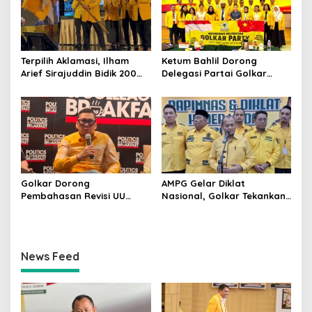
Terpilih Aklamasi, Ilham
Ketum Bahlil Dorong
Arief Sirajuddin Bidik 200
Delegasi Partai Golkar
Kursi Golkar di Sulsel pada
Pimpinan Ali Mochtar
Pemilu 2029
Ngabalin Belajar Hilirisasi
Hingga Industrialisasi dari
China
Golkar Dorong
AMPG Gelar Diklat
Pembahasan Revisi UU
Nasional, Golkar Tekankan
Pemilu Segera Dimulai,
Kader Muda Siap Hadapi
Kajian Putusan MK Sudah
Tantangan Zaman
Tuntas
News Feed