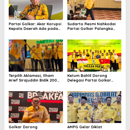
Partai Golkar: Akar Korupsi
Sudarto Resmi Nahkodai
Kepala Daerah Ada pada
Partai Golkar Palangka
Mahalnya Biaya Politik
Raya, Targetkan Partai
Pilkada
Semakin Solid dan
Dipercaya Rakyat
Terpilih Aklamasi, Ilham
Ketum Bahlil Dorong
Arief Sirajuddin Bidik 200
Delegasi Partai Golkar
Kursi Golkar di Sulsel pada
Pimpinan Ali Mochtar
Pemilu 2029
Ngabalin Belajar Hilirisasi
Hingga Industrialisasi dari
China
Golkar Dorong
AMPG Gelar Diklat