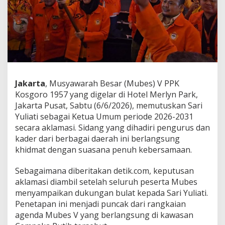
o
s
g
o
r
o
1
9
5
Jakarta
, Musyawarah Besar (Mubes) V PPK
7
Kosgoro 1957 yang digelar di Hotel Merlyn Park,
L
e
Jakarta Pusat, Sabtu (6/6/2026), memutuskan Sari
w
Yuliati sebagai Ketua Umum periode 2026-2031
a
secara aklamasi. Sidang yang dihadiri pengurus dan
t
kader dari berbagai daerah ini berlangsung
A
khidmat dengan suasana penuh kebersamaan.
k
l
a
Sebagaimana diberitakan detik.com, keputusan
m
aklamasi diambil setelah seluruh peserta Mubes
a
menyampaikan dukungan bulat kepada Sari Yuliati.
s
Penetapan ini menjadi puncak dari rangkaian
i
,
agenda Mubes V yang berlangsung di kawasan
P