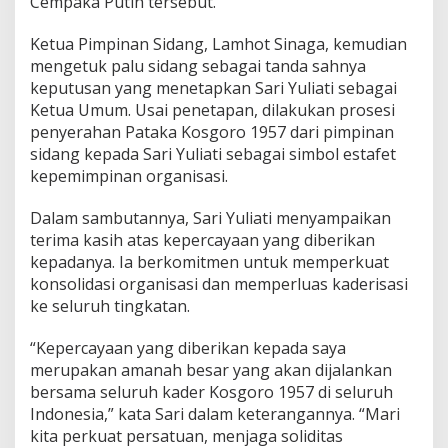
Cempaka Putih tersebut.
a
t
Ketua Pimpinan Sidang, Lamhot Sinaga, kemudian
a
mengetuk palu sidang sebagai tanda sahnya
k
a
keputusan yang menetapkan Sari Yuliati sebagai
D
Ketua Umum. Usai penetapan, dilakukan prosesi
i
penyerahan Pataka Kosgoro 1957 dari pimpinan
s
sidang kepada Sari Yuliati sebagai simbol estafet
e
r
kepemimpinan organisasi.
a
h
Dalam sambutannya, Sari Yuliati menyampaikan
k
terima kasih atas kepercayaan yang diberikan
a
kepadanya. Ia berkomitmen untuk memperkuat
n
L
konsolidasi organisasi dan memperluas kaderisasi
a
ke seluruh tingkatan.
m
h
“Kepercayaan yang diberikan kepada saya
o
merupakan amanah besar yang akan dijalankan
t
S
bersama seluruh kader Kosgoro 1957 di seluruh
i
Indonesia,” kata Sari dalam keterangannya. “Mari
n
kita perkuat persatuan, menjaga soliditas
a