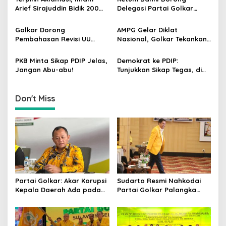
a
Dipercaya Rakyat
Arief Sirajuddin Bidik 200
Delegasi Partai Golkar
t
Kursi Golkar di Sulsel pada
Pimpinan Ali Mochtar
Pemilu 2029
Ngabalin Belajar Hilirisasi
i
Golkar Dorong
AMPG Gelar Diklat
Hingga Industrialisasi dari
Pembahasan Revisi UU
Nasional, Golkar Tekankan
o
China
Pemilu Segera Dimulai,
Kader Muda Siap Hadapi
n
Kajian Putusan MK Sudah
Tantangan Zaman
PKB Minta Sikap PDIP Jelas,
Demokrat ke PDIP:
Tuntas
Jangan Abu-abu!
Tunjukkan Sikap Tegas, di
Luar atau Dalam
Pemerintah
Don't Miss
Partai Golkar: Akar Korupsi
Sudarto Resmi Nahkodai
Kepala Daerah Ada pada
Partai Golkar Palangka
Mahalnya Biaya Politik
Raya, Targetkan Partai
Pilkada
Semakin Solid dan
Dipercaya Rakyat