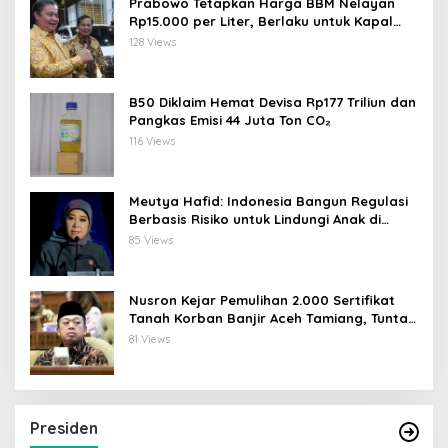
Prabowo Tetapkan Harga BBM Nelayan
Rp15.000 per Liter, Berlaku untuk Kapal
30-200 GT
128 Views
B50 Diklaim Hemat Devisa Rp177 Triliun dan
Pangkas Emisi 44 Juta Ton CO₂
116 Views
Meutya Hafid: Indonesia Bangun Regulasi
Berbasis Risiko untuk Lindungi Anak di
Dunia Digital
85 Views
Nusron Kejar Pemulihan 2.000 Sertifikat
Tanah Korban Banjir Aceh Tamiang, Tuntas
Desember 2026
81 Views
Presiden