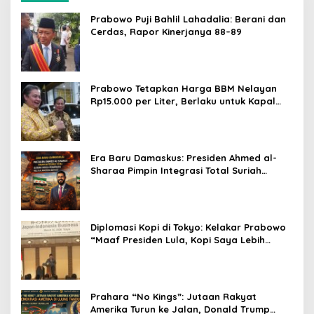
Prabowo Puji Bahlil Lahadalia: Berani dan
Cerdas, Rapor Kinerjanya 88–89
Prabowo Tetapkan Harga BBM Nelayan
Rp15.000 per Liter, Berlaku untuk Kapal
30-200 GT
Era Baru Damaskus: Presiden Ahmed al-
Sharaa Pimpin Integrasi Total Suriah
Pasca-Penarikan Militer Amerika Serikat
Diplomasi Kopi di Tokyo: Kelakar Prabowo
“Maaf Presiden Lula, Kopi Saya Lebih
Enak!” Guncang Forum Bisnis Jepang
Prahara “No Kings”: Jutaan Rakyat
Amerika Turun ke Jalan, Donald Trump