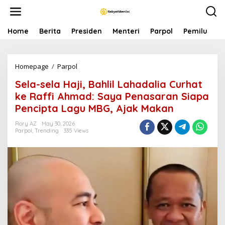
S
k
i
p
Home
Berita
Presiden
Menteri
Parpol
Pemilu
P
t
o
c
Homepage
/
Parpol
S
o
e
n
Sela-sela Haji, Bahlil Lahadalia Curhat
l
t
a
e
ke Raffi Ahmad: Saya Penasaran Siapa
-
n
Pencipta Lagu MBG, Ajak Makan
s
t
e
Rory AZ
May 30, 2026
l
Parpol
,
Trending
335 Views
a
H
a
j
i
,
B
a
h
l