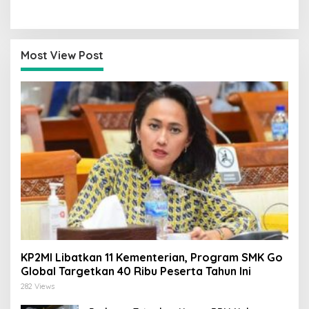
Pemilu Segera Dimulai,
Kader Muda Siap Hadapi
Kajian Putusan MK Sudah
Tantangan Zaman
Tuntas
Most View Post
KP2MI Libatkan 11 Kementerian, Program SMK Go
Global Targetkan 40 Ribu Peserta Tahun Ini
282 Views