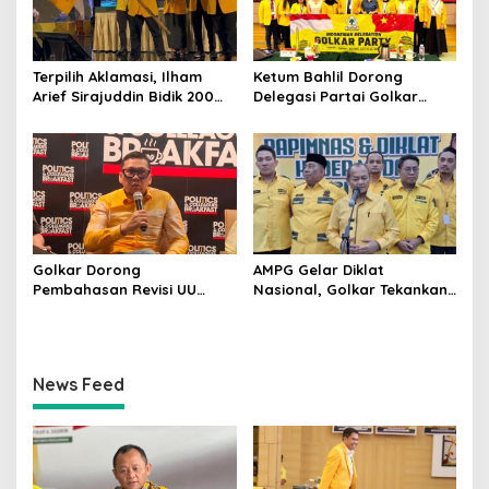
Terpilih Aklamasi, Ilham
Ketum Bahlil Dorong
Arief Sirajuddin Bidik 200
Delegasi Partai Golkar
Kursi Golkar di Sulsel pada
Pimpinan Ali Mochtar
Pemilu 2029
Ngabalin Belajar Hilirisasi
Hingga Industrialisasi dari
China
Golkar Dorong
AMPG Gelar Diklat
Pembahasan Revisi UU
Nasional, Golkar Tekankan
Pemilu Segera Dimulai,
Kader Muda Siap Hadapi
Kajian Putusan MK Sudah
Tantangan Zaman
Tuntas
News Feed