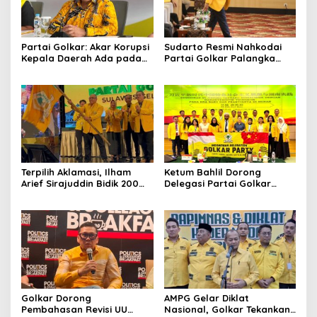
Partai Golkar: Akar Korupsi
Sudarto Resmi Nahkodai
Kepala Daerah Ada pada
Partai Golkar Palangka
Mahalnya Biaya Politik
Raya, Targetkan Partai
Pilkada
Semakin Solid dan
Dipercaya Rakyat
Terpilih Aklamasi, Ilham
Ketum Bahlil Dorong
Arief Sirajuddin Bidik 200
Delegasi Partai Golkar
Kursi Golkar di Sulsel pada
Pimpinan Ali Mochtar
Pemilu 2029
Ngabalin Belajar Hilirisasi
Hingga Industrialisasi dari
China
Golkar Dorong
AMPG Gelar Diklat
Pembahasan Revisi UU
Nasional, Golkar Tekankan