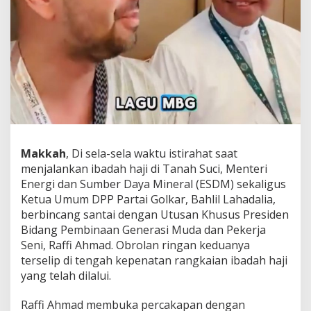
i
l
L
a
h
a
d
a
l
i
a
C
Makkah
, Di sela-sela waktu istirahat saat
u
menjalankan ibadah haji di Tanah Suci, Menteri
r
h
Energi dan Sumber Daya Mineral (ESDM) sekaligus
a
Ketua Umum DPP Partai Golkar, Bahlil Lahadalia,
t
berbincang santai dengan Utusan Khusus Presiden
k
Bidang Pembinaan Generasi Muda dan Pekerja
e
R
Seni, Raffi Ahmad. Obrolan ringan keduanya
a
terselip di tengah kepenatan rangkaian ibadah haji
ff
yang telah dilalui.
i
A
Raffi Ahmad membuka percakapan dengan
h