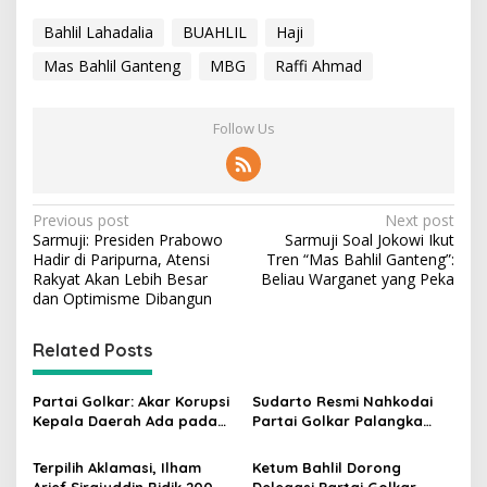
Bahlil Lahadalia
BUAHLIL
Haji
Mas Bahlil Ganteng
MBG
Raffi Ahmad
Follow Us
P
Previous post
Next post
Sarmuji: Presiden Prabowo
Sarmuji Soal Jokowi Ikut
o
Hadir di Paripurna, Atensi
Tren “Mas Bahlil Ganteng”:
s
Rakyat Akan Lebih Besar
Beliau Warganet yang Peka
dan Optimisme Dibangun
t
n
Related Posts
a
v
Partai Golkar: Akar Korupsi
Sudarto Resmi Nahkodai
Kepala Daerah Ada pada
Partai Golkar Palangka
i
Mahalnya Biaya Politik
Raya, Targetkan Partai
g
Pilkada
Semakin Solid dan
Terpilih Aklamasi, Ilham
Ketum Bahlil Dorong
Dipercaya Rakyat
Arief Sirajuddin Bidik 200
Delegasi Partai Golkar