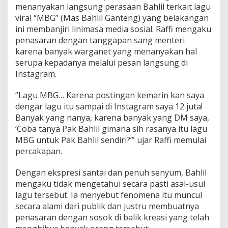
m
menanyakan langsung perasaan Bahlil terkait lagu
a
viral “MBG” (Mas Bahlil Ganteng) yang belakangan
d
ini membanjiri linimasa media sosial. Raffi mengaku
:
penasaran dengan tanggapan sang menteri
S
karena banyak warganet yang menanyakan hal
a
y
serupa kepadanya melalui pesan langsung di
a
Instagram.
P
e
“Lagu MBG… Karena postingan kemarin kan saya
n
dengar lagu itu sampai di Instagram saya 12 juta!
a
s
Banyak yang nanya, karena banyak yang DM saya,
a
‘Coba tanya Pak Bahlil gimana sih rasanya itu lagu
r
MBG untuk Pak Bahlil sendiri?’” ujar Raffi memulai
a
percakapan.
n
S
i
Dengan ekspresi santai dan penuh senyum, Bahlil
a
mengaku tidak mengetahui secara pasti asal-usul
p
lagu tersebut. Ia menyebut fenomena itu muncul
a
secara alami dari publik dan justru membuatnya
P
e
penasaran dengan sosok di balik kreasi yang telah
n