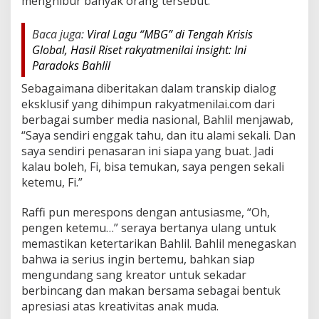
menghibur banyak orang tersebut.
c
i
Baca juga:
Viral Lagu “MBG” di Tengah Krisis
p
t
Global, Hasil Riset rakyatmenilai insight: Ini
a
Paradoks Bahlil
L
a
Sebagaimana diberitakan dalam transkip dialog
g
eksklusif yang dihimpun rakyatmenilai.com dari
u
berbagai sumber media nasional, Bahlil menjawab,
M
“Saya sendiri enggak tahu, dan itu alami sekali. Dan
B
G
saya sendiri penasaran ini siapa yang buat. Jadi
,
kalau boleh, Fi, bisa temukan, saya pengen sekali
A
ketemu, Fi.”
j
a
Raffi pun merespons dengan antusiasme, “Oh,
k
M
pengen ketemu…” seraya bertanya ulang untuk
a
memastikan ketertarikan Bahlil. Bahlil menegaskan
k
bahwa ia serius ingin bertemu, bahkan siap
a
mengundang sang kreator untuk sekadar
n
berbincang dan makan bersama sebagai bentuk
apresiasi atas kreativitas anak muda.