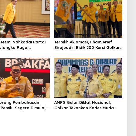
Resmi Nahkodai Partai
Terpilih Aklamasi, Ilham Arief
alangka Raya,
Sirajuddin Bidik 200 Kursi Golkar
n Partai Semakin Solid
di Sulsel pada Pemilu 2029
rcaya Rakyat
Dorong Pembahasan
AMPG Gelar Diklat Nasional,
 Pemilu Segera Dimulai,
Golkar Tekankan Kader Muda
utusan MK Sudah Tuntas
Siap Hadapi Tantangan Zaman