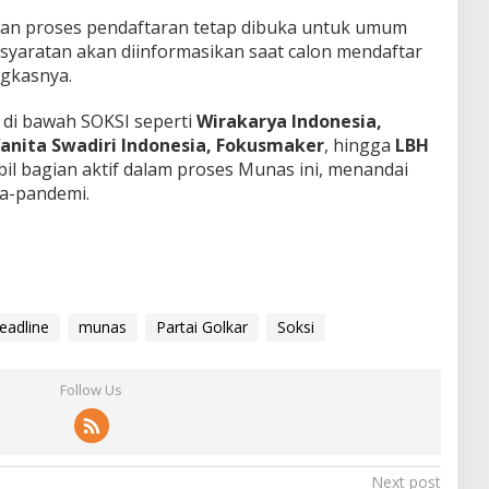
kan proses pendaftaran tetap dibuka untuk umum
rsyaratan akan diinformasikan saat calon mendaftar
ngkasnya.
di bawah SOKSI seperti
Wirakarya Indonesia,
Wanita Swadiri Indonesia, Fokusmaker
, hingga
LBH
bil bagian aktif dalam proses Munas ini, menandai
a-pandemi.
eadline
munas
Partai Golkar
Soksi
Follow Us
Next post