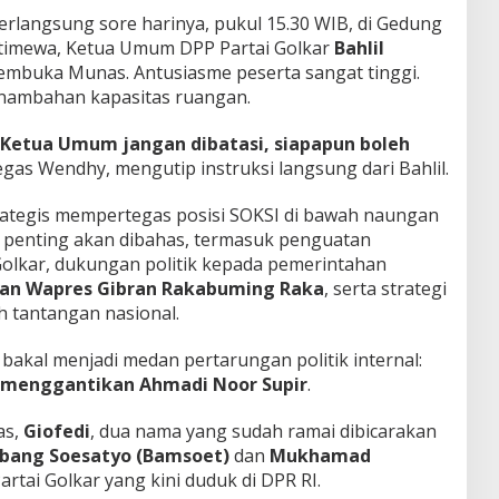
erlangsung sore harinya, pukul 15.30 WIB, di Gedung
istimewa, Ketua Umum DPP Partai Golkar
Bahlil
embuka Munas. Antusiasme peserta sangat tinggi.
nambahan kapasitas ruangan.
Ketua Umum jangan dibatasi, siapapun boleh
tegas Wendhy, mengutip instruksi langsung dari Bahlil.
strategis mempertegas posisi SOKSI di bawah naungan
a penting akan dibahas, termasuk penguatan
olkar, dukungan politik kepada pemerintahan
dan Wapres Gibran Rakabuming Raka
, serta strategi
ah tantangan nasional.
bakal menjadi medan pertarungan politik internal:
 menggantikan Ahmadi Noor Supir
.
as,
Giofedi
, dua nama yang sudah ramai dibicarakan
bang Soesatyo (Bamsoet)
dan
Mukhamad
artai Golkar yang kini duduk di DPR RI.