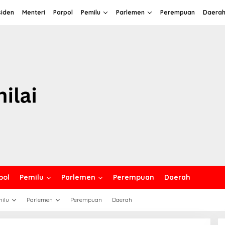
siden
Menteri
Parpol
Pemilu
Parlemen
Perempuan
Daera
pol
Pemilu
Parlemen
Perempuan
Daerah
ilu
Parlemen
Perempuan
Daerah