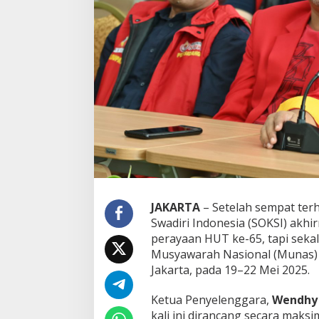
a
r
-
B
e
s
a
r
a
n
!
B
a
h
l
i
JAKARTA
– Setelah sempat terh
l
Swadiri Indonesia (SOKSI) akh
L
perayaan HUT ke-65, tapi seka
a
Musyawarah Nasional (Munas) X
h
a
Jakarta, pada 19–22 Mei 2025.
d
a
Ketua Penyelenggara,
Wendhy
l
kali ini dirancang secara maksi
i