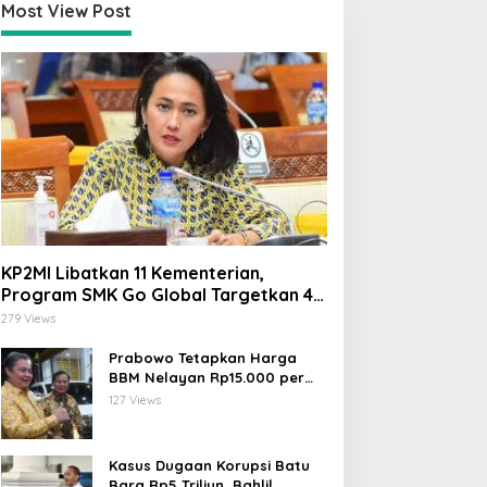
Most View Post
KP2MI Libatkan 11 Kementerian,
Program SMK Go Global Targetkan 40
Ribu Peserta Tahun Ini
279 Views
Prabowo Tetapkan Harga
BBM Nelayan Rp15.000 per
Liter, Berlaku untuk Kapal 30-
127 Views
200 GT
Kasus Dugaan Korupsi Batu
Bara Rp5 Triliun, Bahlil