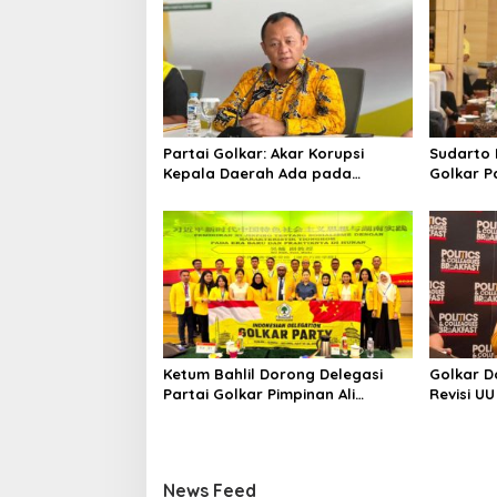
Partai Golkar: Akar Korupsi
Sudarto 
Kepala Daerah Ada pada
Golkar P
Mahalnya Biaya Politik Pilkada
Targetka
dan Dipe
Ketum Bahlil Dorong Delegasi
Golkar 
Partai Golkar Pimpinan Ali
Revisi UU
Mochtar Ngabalin Belajar
Kajian P
Hilirisasi Hingga Industrialisasi
dari China
News Feed