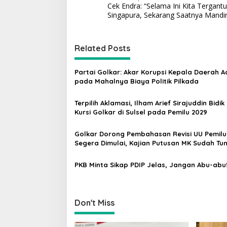
Cek Endra: “Selama Ini Kita Tergant
o
Singapura, Sekarang Saatnya Mandiri
s
t
Related Posts
n
a
Partai Golkar: Akar Korupsi Kepala Daerah A
v
pada Mahalnya Biaya Politik Pilkada
i
Terpilih Aklamasi, Ilham Arief Sirajuddin Bidik
g
Kursi Golkar di Sulsel pada Pemilu 2029
a
Golkar Dorong Pembahasan Revisi UU Pemilu
t
Segera Dimulai, Kajian Putusan MK Sudah Tu
i
PKB Minta Sikap PDIP Jelas, Jangan Abu-abu
o
n
Don't Miss