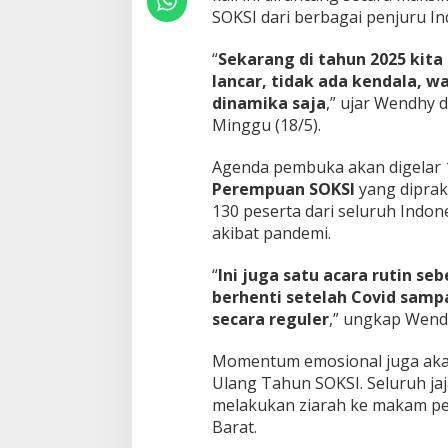
SOKSI dari berbagai penjuru In
a
D
i
“
Sekarang di tahun 2025 kit
j
lancar, tidak ada kendala, w
a
dinamika saja
,” ujar Wendhy 
d
Minggu (18/5).
w
a
l
Agenda pembuka akan digelar 1
k
Perempuan SOKSI
yang dipraka
a
130 peserta dari seluruh Indones
n
akibat pandemi.
H
a
d
“
Ini juga satu acara rutin s
i
berhenti setelah Covid sampa
r
secara reguler
,” ungkap Wend
,
B
a
Momentum emosional juga akan
m
Ulang Tahun SOKSI. Seluruh ja
s
melakukan ziarah ke makam pe
o
Barat.
e
t