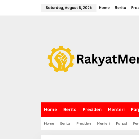
S
k
Saturday, August 8, 2026
Home
Berita
Pre
i
p
t
o
c
o
n
t
e
n
t
Home
Berita
Presiden
Menteri
Par
Home
Berita
Presiden
Menteri
Parpol
Pem