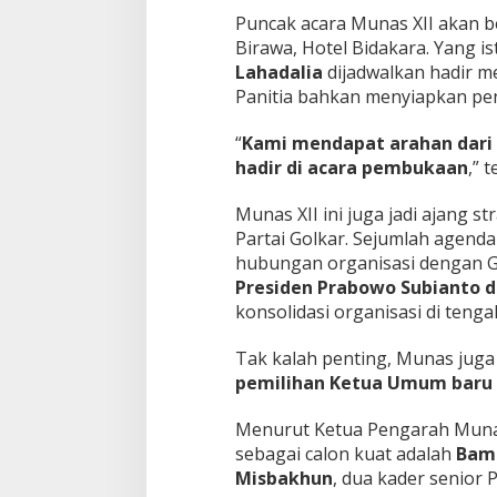
&
Puncak acara Munas XII akan b
M
Birawa, Hotel Bidakara. Yang 
i
Lahadalia
dijadwalkan hadir m
s
Panitia bahkan menyiapkan pe
b
a
k
“
Kami mendapat arahan dari 
h
hadir di acara pembukaan
,” 
u
n
Munas XII ini juga jadi ajang 
M
Partai Golkar. Sejumlah agend
a
s
hubungan organisasi dengan G
u
Presiden Prabowo Subianto 
k
konsolidasi organisasi di teng
B
u
Tak kalah penting, Munas juga 
r
s
pemilihan Ketua Umum baru
a
K
Menurut Ketua Pengarah Mun
e
sebagai calon kuat adalah
Bam
t
Misbakhun
, dua kader senior P
u