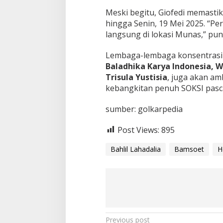
m
!
Meski begitu, Giofedi memasti
hingga Senin, 19 Mei 2025. “Pe
langsung di lokasi Munas,” pu
Lembaga-lembaga konsentrasi 
Baladhika Karya Indonesia, 
Trisula Yustisia
, juga akan am
kebangkitan penuh SOKSI pasc
sumber: golkarpedia
Post Views:
895
Bahlil Lahadalia
Bamsoet
H
P
Previous post