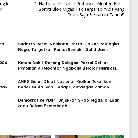
ung ke
Di Hadapan Presiden Prabowo, Menteri Bahlil
!”
Soroti Blok Migas Tak Tergarap: “Ada yang
Diam Saja Bertahun-Tahun!”
da
Sudarto Resmi Nahkodai Partai Golkar Palangka
Raya, Targetkan Partai Semakin Solid dan
Dipercaya Rakyat
 200
Ketum Bahlil Dorong Delegasi Partai Golkar
Pimpinan Ali Mochtar Ngabalin Belajar Hilirisasi
Hingga Industrialisasi dari China
AMPG Gelar Diklat Nasional, Golkar Tekankan
ntas
Kader Muda Siap Hadapi Tantangan Zaman
!
Demokrat ke PDIP: Tunjukkan Sikap Tegas, di Luar
atau Dalam Pemerintah