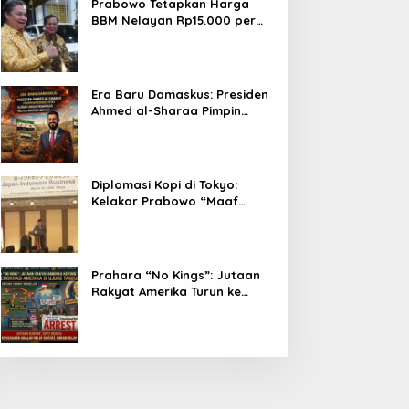
Prabowo Tetapkan Harga
BBM Nelayan Rp15.000 per
Liter, Berlaku untuk Kapal 30-
200 GT
Era Baru Damaskus: Presiden
Ahmed al-Sharaa Pimpin
Integrasi Total Suriah Pasca-
Penarikan Militer Amerika
Serikat
Diplomasi Kopi di Tokyo:
Kelakar Prabowo “Maaf
Presiden Lula, Kopi Saya
Lebih Enak!” Guncang Forum
Bisnis Jepang
Prahara “No Kings”: Jutaan
Rakyat Amerika Turun ke
Jalan, Donald Trump dalam
Kepungan Protes Global!