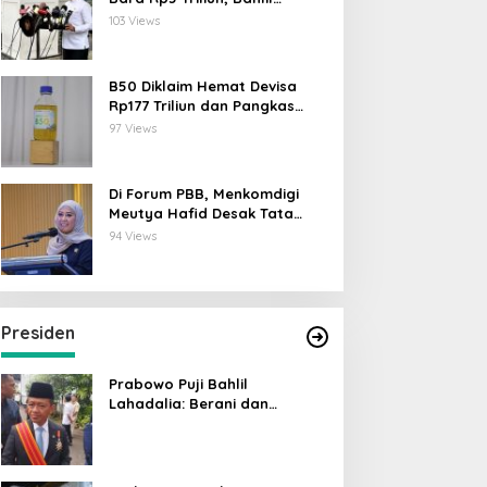
Lahadalia: ESDM Siap Berikan
103 Views
Data
B50 Diklaim Hemat Devisa
Rp177 Triliun dan Pangkas
Emisi 44 Juta Ton CO₂
97 Views
Di Forum PBB, Menkomdigi
Meutya Hafid Desak Tata
Kelola AI Global Utamakan
94 Views
Perlindungan Anak
Presiden
Prabowo Puji Bahlil
Lahadalia: Berani dan
Cerdas, Rapor Kinerjanya 88–
89