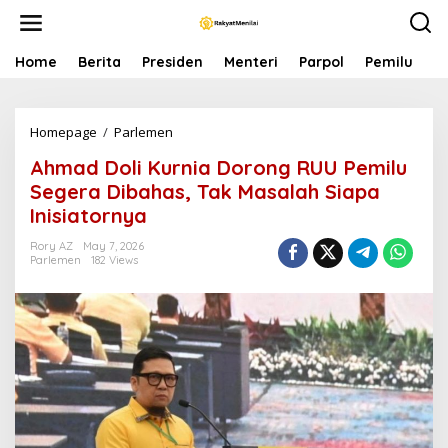
S
k
i
p
Home
Berita
Presiden
Menteri
Parpol
Pemilu
P
t
o
c
Homepage
/
Parlemen
A
o
h
n
Ahmad Doli Kurnia Dorong RUU Pemilu
m
t
a
e
Segera Dibahas, Tak Masalah Siapa
d
n
Inisiatornya
D
t
o
Rory AZ
May 7, 2026
l
Parlemen
182 Views
i
K
u
r
n
i
a
D
o
r