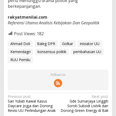
perlu menunggu drama politik yang
berkepanjangan.
rakyatmenilai.com
Referensi Utama Analisis Kebijakan Dan Geopolitik
Post Views:
182
Ahmad Doli
Baleg DPR
Golkar
inisiator UU
Kemendagri
konsensus politik
pembahasan UU
RUU Pemilu
Follow Us
P
Previous post
Next post
Sari Yuliati Kawal Kasus
Gde Sumarjaya Linggih
o
Daycare Jogja dan Dorong
Soroti Subsidi Listrik dan
s
Revisi UU Perlindungan Anak
Dorong Green Energy di Bali