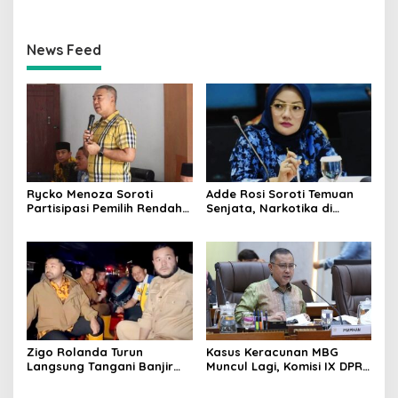
Kesiapan Petani Indramayu
Dievaluasi
News Feed
Rycko Menoza Soroti
Adde Rosi Soroti Temuan
Partisipasi Pemilih Rendah
Senjata, Narkotika di
di Perkotaan, Dorong
Sekolah Jaksel: Keamanan
Edukasi Politik
Siswa Harus Dijaga
Zigo Rolanda Turun
Kasus Keracunan MBG
Langsung Tangani Banjir
Muncul Lagi, Komisi IX DPR
Padang Bersama Walikota
Dorong Orang Tua Tempuh
Jalur Hukum