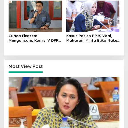
Cuaca Ekstrem
Kasus Pasien BPJS Viral,
Mengancam, Komisi V DPR
Maharani Minta Etika Nakes
dan BMKG Perkuat
dan Manajemen RS
Kesiapan Petani Indramayu
Dievaluasi
Most View Post