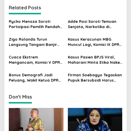
t
Related Posts
n
a
Rycko Menoza Soroti
Adde Rosi Soroti Temuan
v
Partisipasi Pemilih Rendah
Senjata, Narkotika di
di Perkotaan, Dorong
Sekolah Jaksel: Keamanan
i
Edukasi Politik
Siswa Harus Dijaga
Zigo Rolanda Turun
Kasus Keracunan MBG
g
Langsung Tangani Banjir
Muncul Lagi, Komisi IX DPR
Padang Bersama Walikota
Dorong Orang Tua Tempuh
a
Jalur Hukum
Cuaca Ekstrem
Kasus Pasien BPJS Viral,
t
Mengancam, Komisi V DPR
Maharani Minta Etika Nakes
i
dan BMKG Perkuat
dan Manajemen RS
Kesiapan Petani Indramayu
Dievaluasi
Bonus Demografi Jadi
Firman Soebagyo Tegaskan
o
Peluang, Wakil Ketua DPR
Pupuk Bersubsidi Harus
n
Dorong PMI Lombok
Tepat Sasaran, Penerima
Tembus Pasar Kerja Global
Wajib Sesuai RDKK
Don't Miss