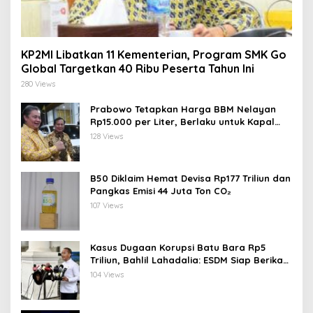
KP2MI Libatkan 11 Kementerian, Program SMK Go
Global Targetkan 40 Ribu Peserta Tahun Ini
280 Views
Prabowo Tetapkan Harga BBM Nelayan
Rp15.000 per Liter, Berlaku untuk Kapal
30-200 GT
128 Views
B50 Diklaim Hemat Devisa Rp177 Triliun dan
Pangkas Emisi 44 Juta Ton CO₂
107 Views
Kasus Dugaan Korupsi Batu Bara Rp5
Triliun, Bahlil Lahadalia: ESDM Siap Berikan
Data
104 Views