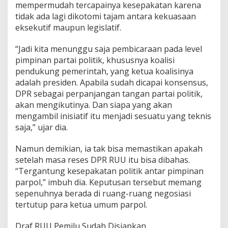
mempermudah tercapainya kesepakatan karena
n
tidak ada lagi dikotomi tajam antara kekuasaan
y
a
eksekutif maupun legislatif.
“Jadi kita menunggu saja pembicaraan pada level
pimpinan partai politik, khususnya koalisi
pendukung pemerintah, yang ketua koalisinya
adalah presiden. Apabila sudah dicapai konsensus,
DPR sebagai perpanjangan tangan partai politik,
akan mengikutinya. Dan siapa yang akan
mengambil inisiatif itu menjadi sesuatu yang teknis
saja,” ujar dia.
Namun demikian, ia tak bisa memastikan apakah
setelah masa reses DPR RUU itu bisa dibahas.
“Tergantung kesepakatan politik antar pimpinan
parpol,” imbuh dia. Keputusan tersebut memang
sepenuhnya berada di ruang-ruang negosiasi
tertutup para ketua umum parpol.
Draf RUU Pemilu Sudah Disiapkan.