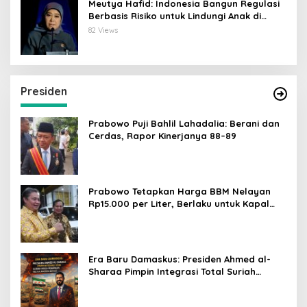
Meutya Hafid: Indonesia Bangun Regulasi
Berbasis Risiko untuk Lindungi Anak di
Dunia Digital
82 Views
Presiden
Prabowo Puji Bahlil Lahadalia: Berani dan
Cerdas, Rapor Kinerjanya 88–89
Prabowo Tetapkan Harga BBM Nelayan
Rp15.000 per Liter, Berlaku untuk Kapal
30-200 GT
Era Baru Damaskus: Presiden Ahmed al-
Sharaa Pimpin Integrasi Total Suriah
Pasca-Penarikan Militer Amerika Serikat