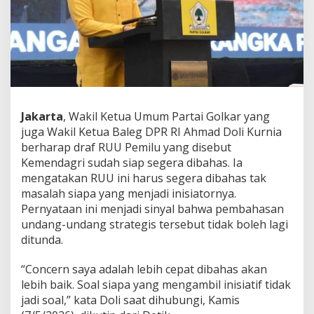
o
n
g
R
U
U
P
e
m
Jakarta
, Wakil Ketua Umum Partai Golkar yang
i
juga Wakil Ketua Baleg DPR RI Ahmad Doli Kurnia
l
u
berharap draf RUU Pemilu yang disebut
S
Kemendagri sudah siap segera dibahas. Ia
e
mengatakan RUU ini harus segera dibahas tak
g
masalah siapa yang menjadi inisiatornya.
e
Pernyataan ini menjadi sinyal bahwa pembahasan
r
a
undang-undang strategis tersebut tidak boleh lagi
D
ditunda.
i
b
“Concern saya adalah lebih cepat dibahas akan
a
lebih baik. Soal siapa yang mengambil inisiatif tidak
h
a
jadi soal,” kata Doli saat dihubungi, Kamis
s