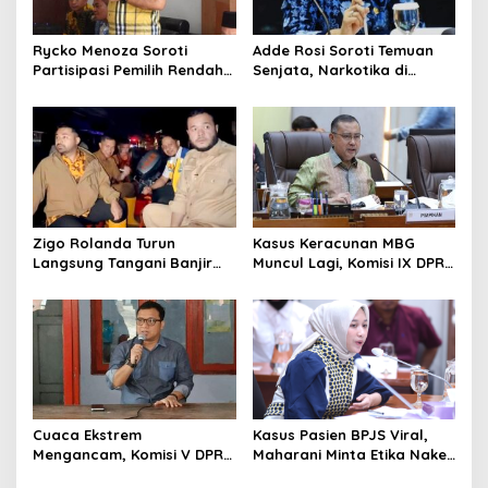
Rycko Menoza Soroti
Adde Rosi Soroti Temuan
Partisipasi Pemilih Rendah
Senjata, Narkotika di
di Perkotaan, Dorong
Sekolah Jaksel: Keamanan
Edukasi Politik
Siswa Harus Dijaga
Zigo Rolanda Turun
Kasus Keracunan MBG
Langsung Tangani Banjir
Muncul Lagi, Komisi IX DPR
Padang Bersama Walikota
Dorong Orang Tua Tempuh
Jalur Hukum
Cuaca Ekstrem
Kasus Pasien BPJS Viral,
Mengancam, Komisi V DPR
Maharani Minta Etika Nakes
dan BMKG Perkuat
dan Manajemen RS