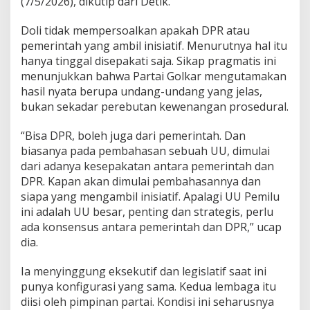
(7/5/2026), dikutip dari Detik.
,
T
Doli tidak mempersoalkan apakah DPR atau
a
pemerintah yang ambil inisiatif. Menurutnya hal itu
k
M
hanya tinggal disepakati saja. Sikap pragmatis ini
a
menunjukkan bahwa Partai Golkar mengutamakan
s
hasil nyata berupa undang-undang yang jelas,
a
bukan sekadar perebutan kewenangan prosedural.
l
a
h
“Bisa DPR, boleh juga dari pemerintah. Dan
S
biasanya pada pembahasan sebuah UU, dimulai
i
dari adanya kesepakatan antara pemerintah dan
a
DPR. Kapan akan dimulai pembahasannya dan
p
a
siapa yang mengambil inisiatif. Apalagi UU Pemilu
I
ini adalah UU besar, penting dan strategis, perlu
n
ada konsensus antara pemerintah dan DPR,” ucap
i
dia.
s
i
a
Ia menyinggung eksekutif dan legislatif saat ini
t
punya konfigurasi yang sama. Kedua lembaga itu
o
diisi oleh pimpinan partai. Kondisi ini seharusnya
r