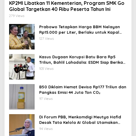
KP2MI Libatkan 11 Kementerian, Program SMK Go
Global Targetkan 40 Ribu Peserta Tahun Ini
279 Views
Prabowo Tetapkan Harga BBM Nelayan
Rp15.000 per Liter, Berlaku untuk Kapal
30-200 GT
127 Views
Kasus Dugaan Korupsi Batu Bara Rp5
Triliun, Bahlil Lahadalia: ESDM Siap Berikan
Data
103 Views
B50 Diklaim Hemat Devisa Rp177 Triliun dan
Pangkas Emisi 44 Juta Ton CO₂
97 Views
Di Forum PBB, Menkomdigi Meutya Hafid
Desak Tata Kelola AI Global Utamakan
Perlindungan Anak
94 Views