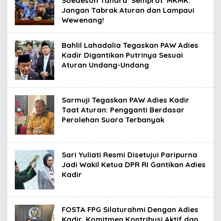
Soedeson Tandra ‘Semprot’ MKMK:
Jangan Tabrak Aturan dan Lampaui
Wewenang!
​Bahlil Lahadalia Tegaskan PAW Adies
Kadir Digantikan Putrinya Sesuai
Aturan Undang-Undang
​Sarmuji Tegaskan PAW Adies Kadir
Taat Aturan: Pengganti Berdasar
Perolehan Suara Terbanyak
​Sari Yuliati Resmi Disetujui Paripurna
Jadi Wakil Ketua DPR RI Gantikan Adies
Kadir
FOSTA FPG Silaturahmi Dengan Adies
Kadir, Komitmen Kontribusi Aktif dan