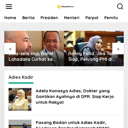
S
k
i
p
Home
Berita
Presiden
Menteri
Parpol
Pemilu
P
t
o
c
o
n
«
»
t
Sela-sela Haji, Bahlil
Ranny Fahd: Jika Tak
e
n
Lahadalia Curhat ke
Siap, Peluang PMI di
t
Raffi Ahmad: Saya
Jepang Bisa Jadi
Penasaran Siapa
Petaka bagi SDM
Pencipta Lagu MBG,
Indonesia
Adies Kadir
Ajak Makan
Adela Kanasya Adies, Dokter yang
Gantikan Ayahnya di DPR: Siap Kerja
untuk Rakyat
Pasang Badan untuk Adies Kadir,