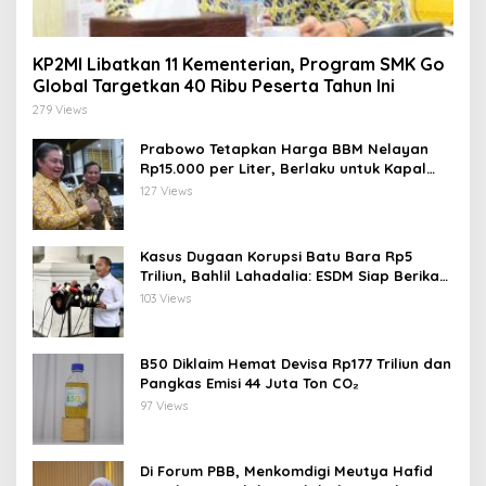
KP2MI Libatkan 11 Kementerian, Program SMK Go
Global Targetkan 40 Ribu Peserta Tahun Ini
279 Views
Prabowo Tetapkan Harga BBM Nelayan
Rp15.000 per Liter, Berlaku untuk Kapal
30-200 GT
127 Views
Kasus Dugaan Korupsi Batu Bara Rp5
Triliun, Bahlil Lahadalia: ESDM Siap Berikan
Data
103 Views
B50 Diklaim Hemat Devisa Rp177 Triliun dan
Pangkas Emisi 44 Juta Ton CO₂
97 Views
Di Forum PBB, Menkomdigi Meutya Hafid