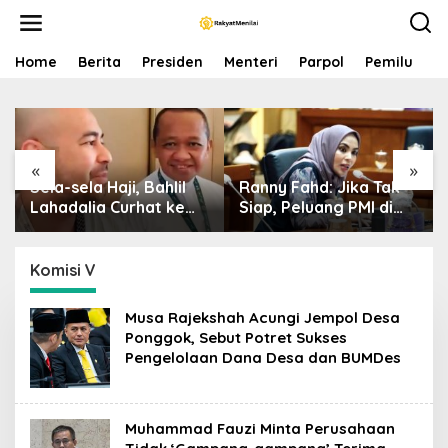
S
k
i
p
Home
Berita
Presiden
Menteri
Parpol
Pemilu
P
t
o
c
o
n
«
»
t
Sela-sela Haji, Bahlil
Ranny Fahd: Jika Tak
e
n
Lahadalia Curhat ke
Siap, Peluang PMI di
t
Raffi Ahmad: Saya
Jepang Bisa Jadi
Penasaran Siapa
Petaka bagi SDM
Pencipta Lagu MBG,
Indonesia
Komisi V
Ajak Makan
Musa Rajekshah Acungi Jempol Desa
Ponggok, Sebut Potret Sukses
Pengelolaan Dana Desa dan BUMDes
Muhammad Fauzi Minta Perusahaan