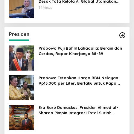
Desak Tata Kelola AI Global Utamakan
Perlindungan Anak
94 Views
Presiden
Prabowo Puji Bahlil Lahadalia: Berani dan
Cerdas, Rapor Kinerjanya 88–89
Prabowo Tetapkan Harga BBM Nelayan
Rp15.000 per Liter, Berlaku untuk Kapal
30-200 GT
Era Baru Damaskus: Presiden Ahmed al-
Sharaa Pimpin Integrasi Total Suriah
Pasca-Penarikan Militer Amerika Serikat