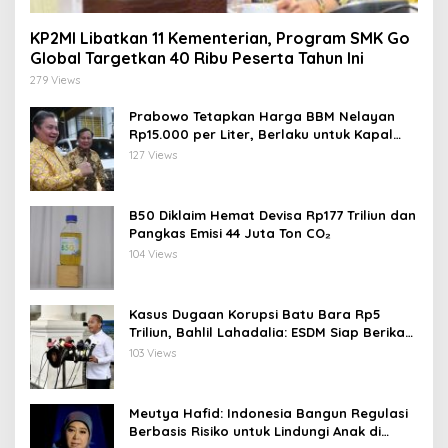
KP2MI Libatkan 11 Kementerian, Program SMK Go
Global Targetkan 40 Ribu Peserta Tahun Ini
279 Views
Prabowo Tetapkan Harga BBM Nelayan
Rp15.000 per Liter, Berlaku untuk Kapal
30-200 GT
127 Views
B50 Diklaim Hemat Devisa Rp177 Triliun dan
Pangkas Emisi 44 Juta Ton CO₂
104 Views
Kasus Dugaan Korupsi Batu Bara Rp5
Triliun, Bahlil Lahadalia: ESDM Siap Berikan
Data
103 Views
Meutya Hafid: Indonesia Bangun Regulasi
Berbasis Risiko untuk Lindungi Anak di