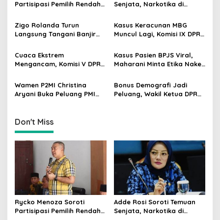
i
Partisipasi Pemilih Rendah
Senjata, Narkotika di
g
di Perkotaan, Dorong
Sekolah Jaksel: Keamanan
Edukasi Politik
Siswa Harus Dijaga
Zigo Rolanda Turun
Kasus Keracunan MBG
a
Langsung Tangani Banjir
Muncul Lagi, Komisi IX DPR
t
Padang Bersama Walikota
Dorong Orang Tua Tempuh
Jalur Hukum
i
Cuaca Ekstrem
Kasus Pasien BPJS Viral,
Mengancam, Komisi V DPR
Maharani Minta Etika Nakes
o
dan BMKG Perkuat
dan Manajemen RS
n
Kesiapan Petani Indramayu
Dievaluasi
Wamen P2MI Christina
Bonus Demografi Jadi
Aryani Buka Peluang PMI
Peluang, Wakil Ketua DPR
Kerja ke Ceko, Ini Sektor
Dorong PMI Lombok
dan Syaratnya
Tembus Pasar Kerja Global
Don't Miss
Rycko Menoza Soroti
Adde Rosi Soroti Temuan
Partisipasi Pemilih Rendah
Senjata, Narkotika di
di Perkotaan, Dorong
Sekolah Jaksel: Keamanan