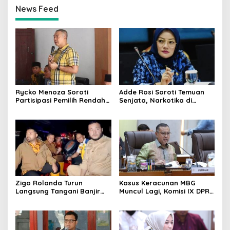
News Feed
Rycko Menoza Soroti
Adde Rosi Soroti Temuan
Partisipasi Pemilih Rendah
Senjata, Narkotika di
di Perkotaan, Dorong
Sekolah Jaksel: Keamanan
Edukasi Politik
Siswa Harus Dijaga
Zigo Rolanda Turun
Kasus Keracunan MBG
Langsung Tangani Banjir
Muncul Lagi, Komisi IX DPR
Padang Bersama Walikota
Dorong Orang Tua Tempuh
Jalur Hukum