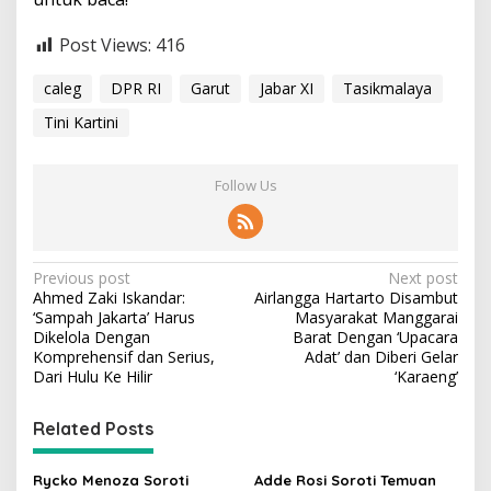
Post Views:
416
caleg
DPR RI
Garut
Jabar XI
Tasikmalaya
Tini Kartini
Follow Us
P
Previous post
Next post
Ahmed Zaki Iskandar:
Airlangga Hartarto Disambut
o
‘Sampah Jakarta’ Harus
Masyarakat Manggarai
s
Dikelola Dengan
Barat Dengan ‘Upacara
Komprehensif dan Serius,
Adat’ dan Diberi Gelar
t
Dari Hulu Ke Hilir
‘Karaeng’
n
Related Posts
a
v
Rycko Menoza Soroti
Adde Rosi Soroti Temuan