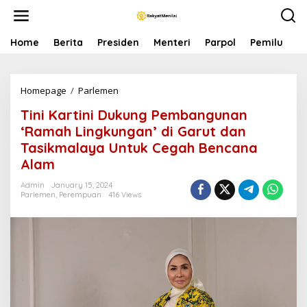
S
k
i
p
Home
Berita
Presiden
Menteri
Parpol
Pemilu
P
t
o
c
Homepage
/
Parlemen
T
o
i
n
Tini Kartini Dukung Pembangunan
n
t
i
e
‘Ramah Lingkungan’ di Garut dan
K
n
Tasikmalaya Untuk Cegah Bencana
a
t
Alam
r
t
Admin
January 15, 2024
i
Parlemen
,
Perempuan
416 Views
n
i
D
u
k
u
n
g
P