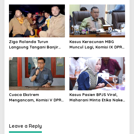
Edukasi Politik
Siswa Harus Dijaga
Zigo Rolanda Turun
Kasus Keracunan MBG
Langsung Tangani Banjir
Muncul Lagi, Komisi IX DPR
Padang Bersama Walikota
Dorong Orang Tua Tempuh
Jalur Hukum
Cuaca Ekstrem
Kasus Pasien BPJS Viral,
Mengancam, Komisi V DPR
Maharani Minta Etika Nakes
dan BMKG Perkuat
dan Manajemen RS
Kesiapan Petani Indramayu
Dievaluasi
Leave a Reply