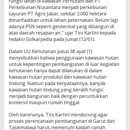
fungsi lahan di kawasan Perhutani dan PT
n
Perkebunan Nusantara menjadi perkebunan
'
sayuran PT Agro Jabar, sekitar 2.000 hektare
d
i
dimanfaatkan untuk lahan peternakan. Belum lagi
G
adanya PSN seperti geotermal yang dibangun di
a
atas daerah resapan air,” ujar Tini Kartini kepada
r
redaksi Golkarpedia pada Jumat (12/01).
u
t
d
Dalam UU Kehutanan pasal 38 ayat (1)
a
menyebutkan bahwa penggunaan kawasan hutan
n
untuk kepentingan pembangunan di luar kegiatan
T
kehutanan hanya dapat dilakukan di dalam
a
s
kawasan hutan produksi dan kawasan hutan
i
lindung. Namun pada kenyataannya, banyak
k
kawasan hutan lindung yang beralih fungsi
m
menjadi bangunan baik dengan peruntukkan
a
komersil maupun rumah tinggal.
l
a
y
Oleh karenanya, Tini Kartini mendorong agar
a
proses perencanaan pembangunan di Garut dan
U
Tasikmalaya harus memenuhi kaidah ramah
n