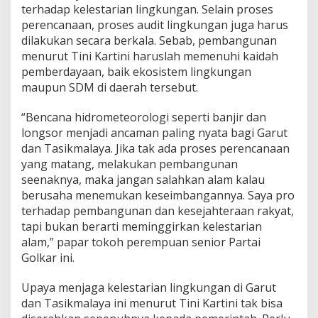
terhadap kelestarian lingkungan. Selain proses
t
u
perencanaan, proses audit lingkungan juga harus
k
dilakukan secara berkala. Sebab, pembangunan
C
menurut Tini Kartini haruslah memenuhi kaidah
e
pemberdayaan, baik ekosistem lingkungan
g
a
maupun SDM di daerah tersebut.
h
B
“Bencana hidrometeorologi seperti banjir dan
e
longsor menjadi ancaman paling nyata bagi Garut
n
dan Tasikmalaya. Jika tak ada proses perencanaan
c
a
yang matang, melakukan pembangunan
n
seenaknya, maka jangan salahkan alam kalau
a
berusaha menemukan keseimbangannya. Saya pro
A
terhadap pembangunan dan kesejahteraan rakyat,
l
tapi bukan berarti meminggirkan kelestarian
a
m
alam,” papar tokoh perempuan senior Partai
Golkar ini.
Upaya menjaga kelestarian lingkungan di Garut
dan Tasikmalaya ini menurut Tini Kartini tak bisa