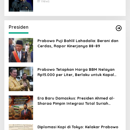
Dunia Digital
81 Views
Presiden
Prabowo Puji Bahlil Lahadalia: Berani dan
Cerdas, Rapor Kinerjanya 88–89
Prabowo Tetapkan Harga BBM Nelayan
Rp15.000 per Liter, Berlaku untuk Kapal
30-200 GT
Era Baru Damaskus: Presiden Ahmed al-
Sharaa Pimpin Integrasi Total Suriah
Pasca-Penarikan Militer Amerika Serikat
Diplomasi Kopi di Tokyo: Kelakar Prabowo