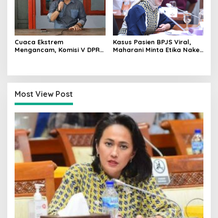
Cuaca Ekstrem
Kasus Pasien BPJS Viral,
Mengancam, Komisi V DPR
Maharani Minta Etika Nakes
dan BMKG Perkuat
dan Manajemen RS
Kesiapan Petani Indramayu
Dievaluasi
Most View Post