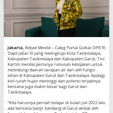
e
m
b
a
n
g
u
n
a
n
Jakarta,
Rakyat Menilai
– Caleg Partai Golkar DPR RI
'
R
Dapil Jabar XI yang melingkupi Kota Tasikmalaya,
a
Kabupaten Tasikmalaya dan Kabupaten Garut, Tini
m
Kartini menilai perlunya rumusan kebijakan untuk
a
melindungi daerah serapan air dari alih fungsi
h
L
lahan di Kabupaten Garut dan Tasikmalaya. Apalagi
i
kini curah hujan meninggi dan potensi terjadinya
n
bencana juga makin besar bagi Garut dan
g
Tasikmalaya.
k
u
n
“Kita harusnya pernah belajar di bulan Juli 2022 lalu
g
ada bencana banjir bandang di Garut akibat alih
a