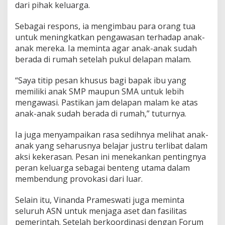
dari pihak keluarga.
s
m
e
​Sebagai respons, ia mengimbau para orang tua
d
untuk meningkatkan pengawasan terhadap anak-
a
anak mereka. Ia meminta agar anak-anak sudah
n
berada di rumah setelah pukul delapan malam.
A
s
e
​“Saya titip pesan khusus bagi bapak ibu yang
t
memiliki anak SMP maupun SMA untuk lebih
P
mengawasi. Pastikan jam delapan malam ke atas
u
anak-anak sudah berada di rumah,” tuturnya.
b
l
i
​Ia juga menyampaikan rasa sedihnya melihat anak-
k
anak yang seharusnya belajar justru terlibat dalam
aksi kekerasan. Pesan ini menekankan pentingnya
peran keluarga sebagai benteng utama dalam
membendung provokasi dari luar.
​Selain itu, Vinanda Prameswati juga meminta
seluruh ASN untuk menjaga aset dan fasilitas
pemerintah. Setelah berkoordinasi dengan Forum