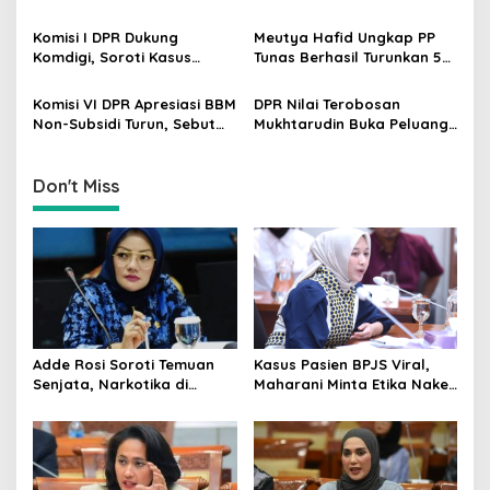
t
Kerja ke Ceko, Ini Sektor
Dorong PMI Lombok
dan Syaratnya
Tembus Pasar Kerja Global
i
Komisi I DPR Dukung
Meutya Hafid Ungkap PP
Komdigi, Soroti Kasus
Tunas Berhasil Turunkan 5
o
Bryan Ebem Rekam Usher
Juta Akun Anak di Platform
n
GIIAS Tanpa Izin
Digital
Komisi VI DPR Apresiasi BBM
DPR Nilai Terobosan
Non-Subsidi Turun, Sebut
Mukhtarudin Buka Peluang
Kebijakan Energi Kian
Emas Skilled Worker
Responsif
Indonesia di Albania
Don't Miss
Adde Rosi Soroti Temuan
Kasus Pasien BPJS Viral,
Senjata, Narkotika di
Maharani Minta Etika Nakes
Sekolah Jaksel: Keamanan
dan Manajemen RS
Siswa Harus Dijaga
Dievaluasi