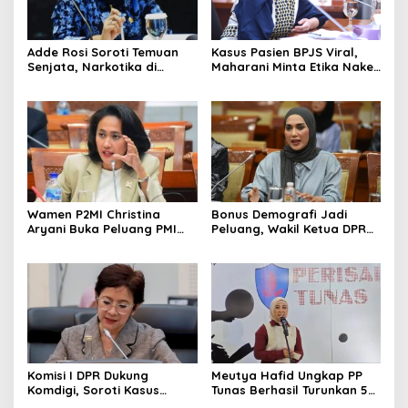
Adde Rosi Soroti Temuan
Kasus Pasien BPJS Viral,
Senjata, Narkotika di
Maharani Minta Etika Nakes
Sekolah Jaksel: Keamanan
dan Manajemen RS
Siswa Harus Dijaga
Dievaluasi
Wamen P2MI Christina
Bonus Demografi Jadi
Aryani Buka Peluang PMI
Peluang, Wakil Ketua DPR
Kerja ke Ceko, Ini Sektor
Dorong PMI Lombok
dan Syaratnya
Tembus Pasar Kerja Global
Komisi I DPR Dukung
Meutya Hafid Ungkap PP
Komdigi, Soroti Kasus
Tunas Berhasil Turunkan 5
Bryan Ebem Rekam Usher
Juta Akun Anak di Platform