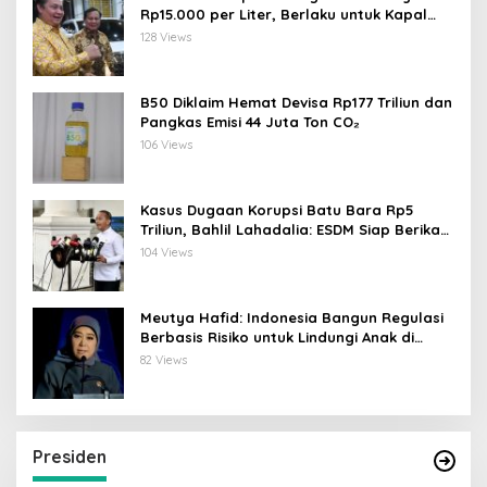
Rp15.000 per Liter, Berlaku untuk Kapal
30-200 GT
128 Views
B50 Diklaim Hemat Devisa Rp177 Triliun dan
Pangkas Emisi 44 Juta Ton CO₂
106 Views
Kasus Dugaan Korupsi Batu Bara Rp5
Triliun, Bahlil Lahadalia: ESDM Siap Berikan
Data
104 Views
Meutya Hafid: Indonesia Bangun Regulasi
Berbasis Risiko untuk Lindungi Anak di
Dunia Digital
82 Views
Presiden