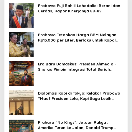
Prabowo Puji Bahlil Lahadalia: Berani dan
Cerdas, Rapor Kinerjanya 88–89
Prabowo Tetapkan Harga BBM Nelayan
Rp15.000 per Liter, Berlaku untuk Kapal
30-200 GT
Era Baru Damaskus: Presiden Ahmed al-
Sharaa Pimpin Integrasi Total Suriah
Pasca-Penarikan Militer Amerika Serikat
Diplomasi Kopi di Tokyo: Kelakar Prabowo
“Maaf Presiden Lula, Kopi Saya Lebih
Enak!” Guncang Forum Bisnis Jepang
Prahara “No Kings”: Jutaan Rakyat
Amerika Turun ke Jalan, Donald Trump