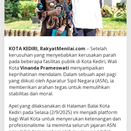
K
o
t
a
K
e
d
i
r
KOTA KEDIRI, RakyatMenilai.com
– Setelah
i
kerusuhan yang menyebabkan kerusakan parah
V
i
pada beberapa fasilitas publik di Kota Kediri, Wali
n
Kota
Vinanda Prameswati
menyampaikan
a
keprihatinan mendalam. Dalam sebuah apel pagi
n
yang diikuti oleh Aparatur Sipil Negara (ASN), ia
d
memberikan arahan tegas untuk memulihkan
a
P
stabilitas dan moral.
r
a
​Apel yang dilaksanakan di Halaman Balai Kota
m
Kediri pada Selasa (2/9/2025) ini menjadi platform
e
bagi Wali Kota untuk menyerukan ketenangan dan
s
w
profesionalisme. Ia meminta seluruh jajaran ASN
a