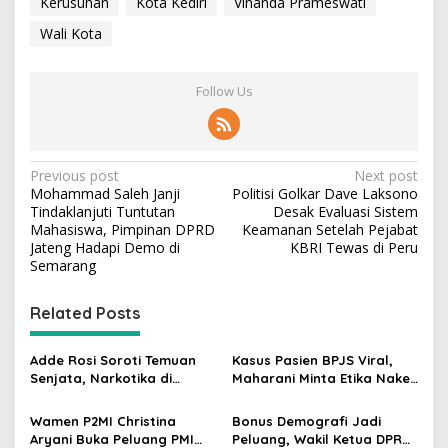
Kerusuhan
Kota Kediri
Vinanda Prameswati
Wali Kota
Follow Us
P
Previous post
Next post
Mohammad Saleh Janji
Politisi Golkar Dave Laksono
o
Tindaklanjuti Tuntutan
Desak Evaluasi Sistem
s
Mahasiswa, Pimpinan DPRD
Keamanan Setelah Pejabat
Jateng Hadapi Demo di
KBRI Tewas di Peru
t
Semarang
n
Related Posts
a
v
Adde Rosi Soroti Temuan
Kasus Pasien BPJS Viral,
i
Senjata, Narkotika di
Maharani Minta Etika Nakes
g
Sekolah Jaksel: Keamanan
dan Manajemen RS
Siswa Harus Dijaga
Dievaluasi
Wamen P2MI Christina
Bonus Demografi Jadi
a
Aryani Buka Peluang PMI
Peluang, Wakil Ketua DPR