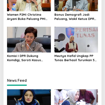
Wamen P2MI Christina
Bonus Demografi Jadi
Aryani Buka Peluang PMI
Peluang, Wakil Ketua DPR
Kerja ke Ceko, Ini Sektor
Dorong PMI Lombok
dan Syaratnya
Tembus Pasar Kerja Global
Komisi I DPR Dukung
Meutya Hafid Ungkap PP
Komdigi, Soroti Kasus
Tunas Berhasil Turunkan 5
Bryan Ebem Rekam Usher
Juta Akun Anak di Platform
GIIAS Tanpa Izin
Digital
News Feed