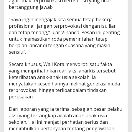
agar tidak terprovokasi oleh isu-isu yang tidak
t
bertanggung jawab.
i
A
​“Saya ingin mengajak kita semua tetap bekerja
j
a
profesional, jangan terprovokasi dengan isu liar
k
dan tetap tenang,” ujar Vinanda. Pesan ini penting
A
untuk memastikan roda pemerintahan tetap
S
berjalan lancar di tengah suasana yang masih
N
J
sensitif.
a
g
​Secara khusus, Wali Kota menyoroti satu fakta
a
yang memprihatinkan dari aksi anarkis tersebut:
P
keterlibatan anak-anak usia sekolah. Ia
r
o
menyatakan kesedihannya melihat generasi muda
f
terprovokasi hingga terlibat dalam tindakan
e
perusakan.
s
i
​Dari laporan yang ia terima, sebagian besar pelaku
o
n
aksi yang tertangkap adalah anak-anak usia
a
sekolah. Hal ini menjadi perhatian serius dan
l
menimbulkan pertanyaan tentang pengawasan
i