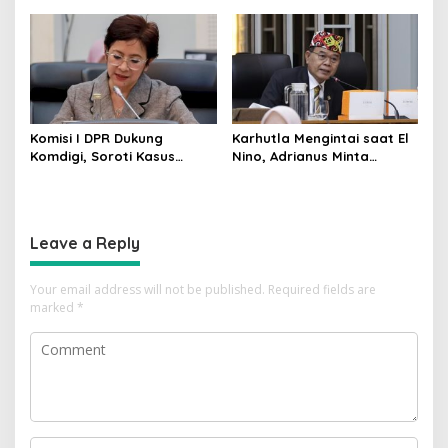
Tembus Pasar Kerja Global
Wajib Sesuai RDKK
Komisi I DPR Dukung
Karhutla Mengintai saat El
Komdigi, Soroti Kasus
Nino, Adrianus Minta
Bryan Ebem Rekam Usher
Kementerian Kehutanan
GIIAS Tanpa Izin
Bergerak Lebih Serius
Leave a Reply
Your email address will not be published.
Required fields are
marked
*