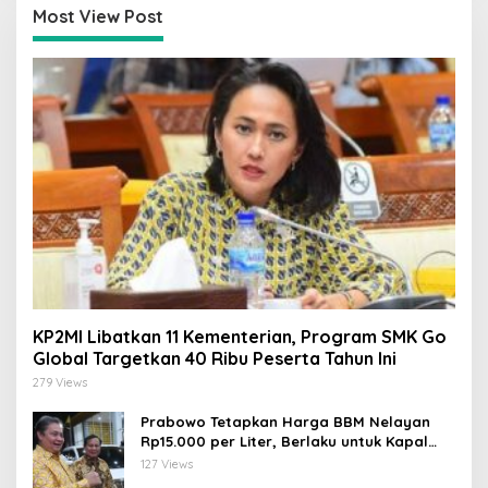
Most View Post
KP2MI Libatkan 11 Kementerian, Program SMK Go
Global Targetkan 40 Ribu Peserta Tahun Ini
279 Views
Prabowo Tetapkan Harga BBM Nelayan
Rp15.000 per Liter, Berlaku untuk Kapal
30-200 GT
127 Views