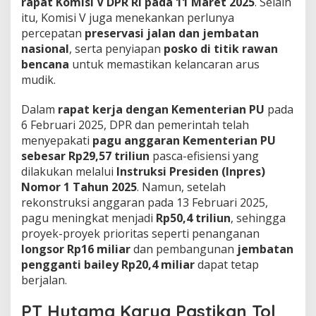
rapat Komisi V DPR RI pada 11 Maret 2025
. Selain
a
itu, Komisi V juga menekankan perlunya
d
percepatan
preservasi jalan dan jembatan
i
K
nasional
, serta penyiapan
posko di titik rawan
o
bencana
untuk memastikan kelancaran arus
r
mudik.
b
a
Dalam
rapat kerja dengan Kementerian PU
pada
n
K
6 Februari 2025, DPR dan pemerintah telah
e
menyepakati
pagu anggaran Kementerian PU
m
sebesar Rp29,57 triliun
pasca-efisiensi yang
a
dilakukan melalui
Instruksi Presiden (Inpres)
c
Nomor 1 Tahun 2025
. Namun, setelah
e
t
rekonstruksi anggaran pada 13 Februari 2025,
a
pagu meningkat menjadi
Rp50,4 triliun
, sehingga
n
proyek-proyek prioritas seperti penanganan
'
longsor Rp16 miliar
dan pembangunan
jembatan
pengganti bailey Rp20,4 miliar
dapat tetap
berjalan.
PT Hutama Karya Pastikan Tol