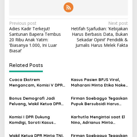
P
Previous post
Next post
Adies Kadir Terkejut!
Hetifah Sjaifudian: ‘Kebijakan
o
Santunan Bapera Tembus
Harus Berbasis Data, Bukan
s
20 Ribu Anak Yatim:
Sekadar Opini!’ Pendidik &
‘Biasanya 1.000, Ini Luar
Jurnalis Harus Melek Fakta
t
Biasa!’
n
Related Posts
a
v
Cuaca Ekstrem
Kasus Pasien BPJS Viral,
i
Mengancam, Komisi V DPR
Maharani Minta Etika Nakes
g
dan BMKG Perkuat
dan Manajemen RS
Kesiapan Petani Indramayu
Dievaluasi
Bonus Demografi Jadi
Firman Soebagyo Tegaskan
a
Peluang, Wakil Ketua DPR
Pupuk Bersubsidi Harus
t
Dorong PMI Lombok
Tepat Sasaran, Penerima
Tembus Pasar Kerja Global
Wajib Sesuai RDKK
i
Komisi I DPR Dukung
Karhutla Mengintai saat El
Komdigi, Soroti Kasus
Nino, Adrianus Minta
o
Bryan Ebem Rekam Usher
Kementerian Kehutanan
n
GIIAS Tanpa Izin
Bergerak Lebih Serius
Wakil Ketua DPR Minta TNI,
Firman Soebagyo Tegaskan