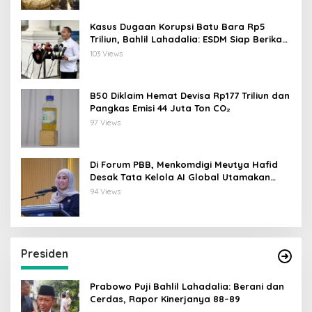
Kasus Dugaan Korupsi Batu Bara Rp5
Triliun, Bahlil Lahadalia: ESDM Siap Berikan
Data
103 Views
B50 Diklaim Hemat Devisa Rp177 Triliun dan
Pangkas Emisi 44 Juta Ton CO₂
97 Views
Di Forum PBB, Menkomdigi Meutya Hafid
Desak Tata Kelola AI Global Utamakan
Perlindungan Anak
94 Views
Presiden
Prabowo Puji Bahlil Lahadalia: Berani dan
Cerdas, Rapor Kinerjanya 88–89