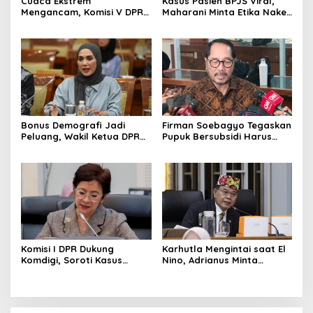
Cuaca Ekstrem
Kasus Pasien BPJS Viral,
Mengancam, Komisi V DPR
Maharani Minta Etika Nakes
dan BMKG Perkuat
dan Manajemen RS
Kesiapan Petani Indramayu
Dievaluasi
Bonus Demografi Jadi
Firman Soebagyo Tegaskan
Peluang, Wakil Ketua DPR
Pupuk Bersubsidi Harus
Dorong PMI Lombok
Tepat Sasaran, Penerima
Tembus Pasar Kerja Global
Wajib Sesuai RDKK
Komisi I DPR Dukung
Karhutla Mengintai saat El
Komdigi, Soroti Kasus
Nino, Adrianus Minta
Bryan Ebem Rekam Usher
Kementerian Kehutanan
GIIAS Tanpa Izin
Bergerak Lebih Serius