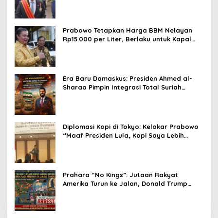
Prabowo Tetapkan Harga BBM Nelayan
Rp15.000 per Liter, Berlaku untuk Kapal
30-200 GT
Era Baru Damaskus: Presiden Ahmed al-
Sharaa Pimpin Integrasi Total Suriah
Pasca-Penarikan Militer Amerika Serikat
Diplomasi Kopi di Tokyo: Kelakar Prabowo
“Maaf Presiden Lula, Kopi Saya Lebih
Enak!” Guncang Forum Bisnis Jepang
Prahara “No Kings”: Jutaan Rakyat
Amerika Turun ke Jalan, Donald Trump
dalam Kepungan Protes Global!