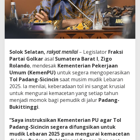
o
l
P
a
d
a
n
g
-
Solok Selatan,
rakyat menilai
– Legislator
Fraksi
S
Partai Golkar
asal
Sumatera Barat I
,
Zigo
i
c
Rolando
, mendesak
Kementerian Pekerjaan
i
Umum (KemenPU)
untuk segera mengoperasikan
n
Tol Padang-Sicincin
saat musim mudik Lebaran
c
2025. Ia menilai, keberadaan tol ini sangat krusial
i
untuk mengurai kemacetan yang setiap tahun
n
H
menjadi momok bagi pemudik di jalur
Padang-
a
Bukittinggi
.
r
u
“Saya instruksikan Kementerian PU agar Tol
s
Padang-Sicincin segera difungsikan untuk
D
i
mudik Lebaran 2025 guna mengurai kemacetan
b