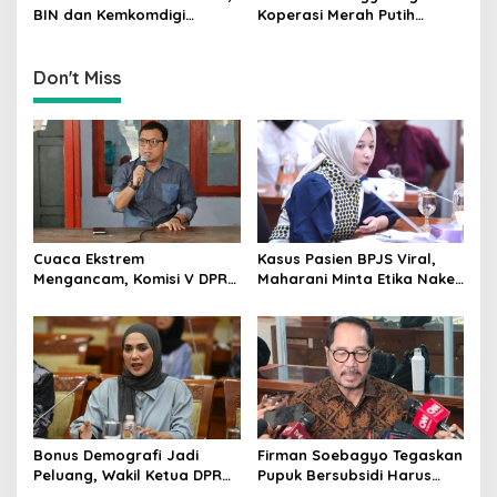
BIN dan Kemkomdigi
Koperasi Merah Putih
Perkuat Deteksi Dini serta
Bukan Pengganti
Tangkal Disinformasi
Distributor Pupuk
Bersubsidi
Don't Miss
Cuaca Ekstrem
Kasus Pasien BPJS Viral,
Mengancam, Komisi V DPR
Maharani Minta Etika Nakes
dan BMKG Perkuat
dan Manajemen RS
Kesiapan Petani Indramayu
Dievaluasi
Bonus Demografi Jadi
Firman Soebagyo Tegaskan
Peluang, Wakil Ketua DPR
Pupuk Bersubsidi Harus
Dorong PMI Lombok
Tepat Sasaran, Penerima