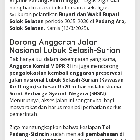
di jalur Padang-Bukittinggi,”
tegas Zigo saat
u
menghadiri acara buka bersama sekaligus
k
syukuran pelantikan
Bupati dan Wakil Bupati
a
:
Solok Selatan
periode 2025-2030 di
Padang Aro,
'
Solok Selatan
, Kamis (13/3/2025).
P
e
Dorong Anggaran Jalan
m
Nasional Lubuk Selasih-Surian
u
d
Tak hanya itu, dalam kesempatan yang sama,
i
k
Anggota Komisi V DPR RI
ini juga mendorong
J
pengalokasian kembali anggaran preservasi
a
jalan nasional Lubuk Selasih-Surian (Kawasan
n
Air Dingin) sebesar Rp20 miliar
melalui skema
g
Surat Berharga Syariah Negara (SBSN)
.
a
n
Menurutnya, akses jalan ini sangat vital bagi
S
masyarakat dan harus menjadi perhatian serius
a
pemerintah.
m
p
Zigo mengungkapkan bahwa kesiapan
Tol
a
i
Padang-Sicincin
sudah menjadi
pembahasan di
J