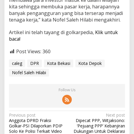
kita sehingga membuka pasar kerja, harapannya
banyak pengangguran yang bisa terserap menjadi
tenaga kerja,” kata Nofel Saleh Hilabi mengakhiri.
Artikel ini telah tayang di golkarpedia,
Klik untuk
baca!
Post Views:
360
caleg
DPR
Kota Bekasi
Kota Depok
Nofel Saleh Hilabi
Follow Us
P
Previous post
Next post
Anggota DPRD Fraksi
Dipecat PPP, Witjaksono:
o
Golkar-PSI Dilaporkan PDIP
‘Pejuang PPP’ Kebanjiran
s
Solo Ke Polisi Terkait Video
Dukungan Untuk Deklarasi