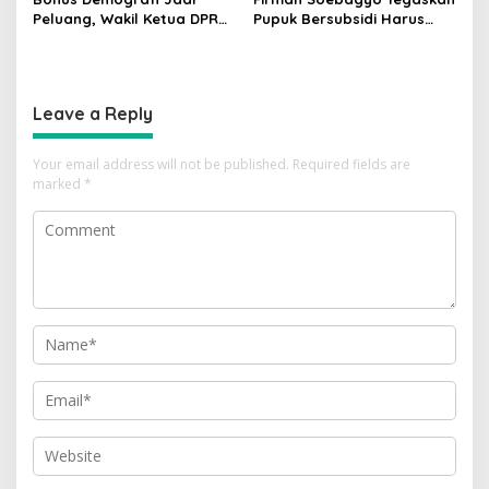
Peluang, Wakil Ketua DPR
Pupuk Bersubsidi Harus
Dorong PMI Lombok
Tepat Sasaran, Penerima
Tembus Pasar Kerja Global
Wajib Sesuai RDKK
Leave a Reply
Your email address will not be published.
Required fields are
marked
*