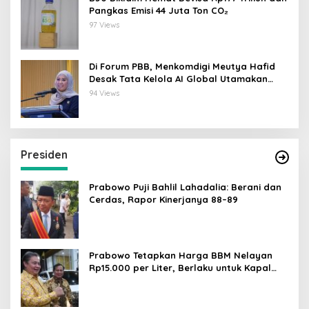
Pangkas Emisi 44 Juta Ton CO₂
97 Views
Di Forum PBB, Menkomdigi Meutya Hafid
Desak Tata Kelola AI Global Utamakan
Perlindungan Anak
94 Views
Presiden
Prabowo Puji Bahlil Lahadalia: Berani dan
Cerdas, Rapor Kinerjanya 88–89
Prabowo Tetapkan Harga BBM Nelayan
Rp15.000 per Liter, Berlaku untuk Kapal
30-200 GT