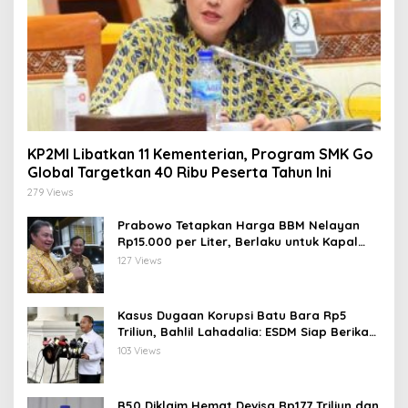
KP2MI Libatkan 11 Kementerian, Program SMK Go
Global Targetkan 40 Ribu Peserta Tahun Ini
279 Views
Prabowo Tetapkan Harga BBM Nelayan
Rp15.000 per Liter, Berlaku untuk Kapal
30-200 GT
127 Views
Kasus Dugaan Korupsi Batu Bara Rp5
Triliun, Bahlil Lahadalia: ESDM Siap Berikan
Data
103 Views
B50 Diklaim Hemat Devisa Rp177 Triliun dan