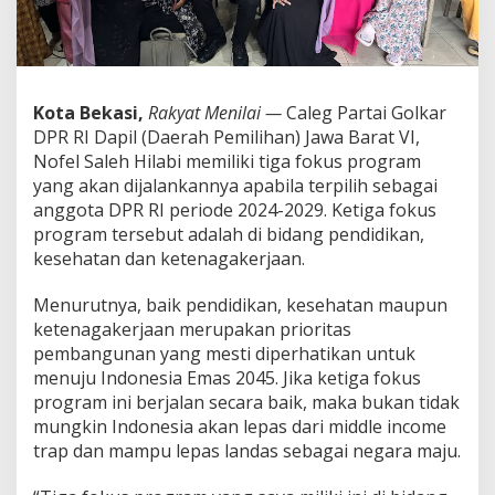
S
a
l
e
h
H
Kota Bekasi,
Rakyat Menilai —
Caleg Partai Golkar
i
DPR RI Dapil (Daerah Pemilihan) Jawa Barat VI,
l
Nofel Saleh Hilabi memiliki tiga fokus program
a
yang akan dijalankannya apabila terpilih sebagai
b
anggota DPR RI periode 2024-2029. Ketiga fokus
i
J
program tersebut adalah di bidang pendidikan,
i
kesehatan dan ketenagakerjaan.
k
a
Menurutnya, baik pendidikan, kesehatan maupun
D
ketenagakerjaan merupakan prioritas
u
d
pembangunan yang mesti diperhatikan untuk
u
menuju Indonesia Emas 2045. Jika ketiga fokus
k
program ini berjalan secara baik, maka bukan tidak
d
mungkin Indonesia akan lepas dari middle income
i
D
trap dan mampu lepas landas sebagai negara maju.
P
R