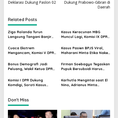
Deklarasi Dukung Paslon 02
Dukung Prabowo-Gibran di
t
Daerah
n
Related Posts
a
v
Zigo Rolanda Turun
Kasus Keracunan MBG
i
Langsung Tangani Banjir
Muncul Lagi, Komisi IX DPR
g
Padang Bersama Walikota
Dorong Orang Tua Tempuh
Jalur Hukum
Cuaca Ekstrem
Kasus Pasien BPJS Viral,
a
Mengancam, Komisi V DPR
Maharani Minta Etika Nakes
t
dan BMKG Perkuat
dan Manajemen RS
Kesiapan Petani Indramayu
Dievaluasi
i
Bonus Demografi Jadi
Firman Soebagyo Tegaskan
Peluang, Wakil Ketua DPR
Pupuk Bersubsidi Harus
o
Dorong PMI Lombok
Tepat Sasaran, Penerima
n
Tembus Pasar Kerja Global
Wajib Sesuai RDKK
Komisi I DPR Dukung
Karhutla Mengintai saat El
Komdigi, Soroti Kasus
Nino, Adrianus Minta
Bryan Ebem Rekam Usher
Kementerian Kehutanan
GIIAS Tanpa Izin
Bergerak Lebih Serius
Don't Miss