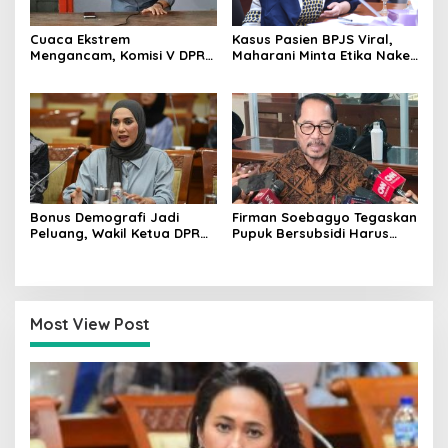
Cuaca Ekstrem
Kasus Pasien BPJS Viral,
Mengancam, Komisi V DPR
Maharani Minta Etika Nakes
dan BMKG Perkuat
dan Manajemen RS
Kesiapan Petani Indramayu
Dievaluasi
Bonus Demografi Jadi
Firman Soebagyo Tegaskan
Peluang, Wakil Ketua DPR
Pupuk Bersubsidi Harus
Dorong PMI Lombok
Tepat Sasaran, Penerima
Tembus Pasar Kerja Global
Wajib Sesuai RDKK
Most View Post