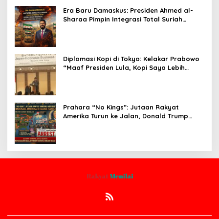
Era Baru Damaskus: Presiden Ahmed al-
Sharaa Pimpin Integrasi Total Suriah
Pasca-Penarikan Militer Amerika Serikat
Diplomasi Kopi di Tokyo: Kelakar Prabowo
“Maaf Presiden Lula, Kopi Saya Lebih
Enak!” Guncang Forum Bisnis Jepang
Prahara “No Kings”: Jutaan Rakyat
Amerika Turun ke Jalan, Donald Trump
dalam Kepungan Protes Global!