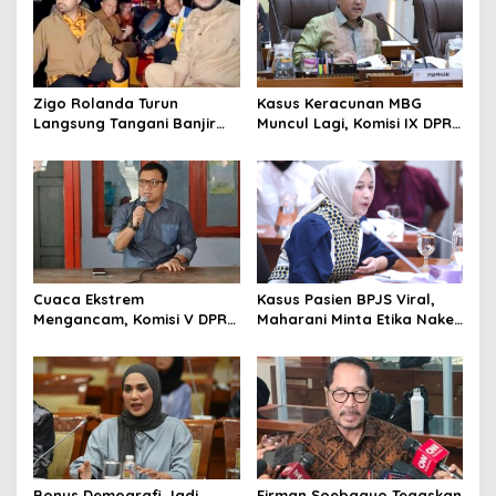
Zigo Rolanda Turun
Kasus Keracunan MBG
Langsung Tangani Banjir
Muncul Lagi, Komisi IX DPR
Padang Bersama Walikota
Dorong Orang Tua Tempuh
Jalur Hukum
Cuaca Ekstrem
Kasus Pasien BPJS Viral,
Mengancam, Komisi V DPR
Maharani Minta Etika Nakes
dan BMKG Perkuat
dan Manajemen RS
Kesiapan Petani Indramayu
Dievaluasi
Bonus Demografi Jadi
Firman Soebagyo Tegaskan