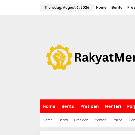
S
k
Thursday, August 6, 2026
Home
Berita
Pre
i
p
t
o
c
o
n
t
e
n
t
Home
Berita
Presiden
Menteri
Par
Home
Berita
Presiden
Menteri
Parpol
Pem