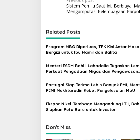
P
Previous post
Sistem Pemilu Saat Ini, Berbiayai M
o
Mengamputasi Kelembagaan Parpol
s
t
Related Posts
n
a
Program MBG Diperluas, TPK Kini Antar Mak
v
Bergizi untuk Ibu Hamil dan Balita
i
Menteri ESDM Bahlil Lahadalia Tugaskan Lem
g
Perkuat Pengadaan Migas dan Pengawasan
Kualitas BBM
a
Portugal Siap Terima Lebih Banyak PMI, Ment
t
P2MI Mukhtarudin Kebut Penyelesaian MoU
i
Ekspor Nikel-Tembaga Mengandung LTJ, Bahl
o
Siapkan Peta Baru untuk Investor
n
Don't Miss