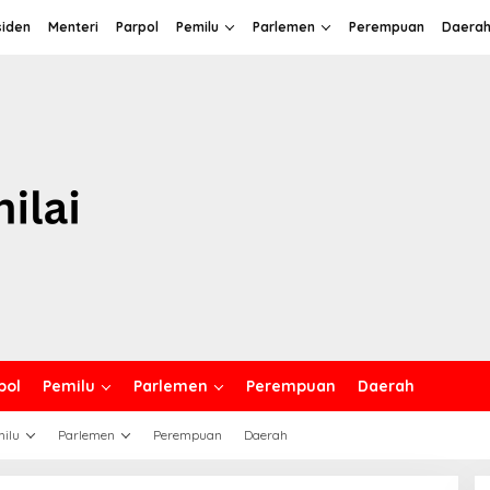
siden
Menteri
Parpol
Pemilu
Parlemen
Perempuan
Daera
pol
Pemilu
Parlemen
Perempuan
Daerah
ilu
Parlemen
Perempuan
Daerah