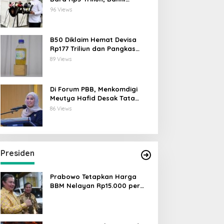
Lahadalia: ESDM Siap Berikan
96 Views
Data
B50 Diklaim Hemat Devisa
Rp177 Triliun dan Pangkas
Emisi 44 Juta Ton CO₂
89 Views
Di Forum PBB, Menkomdigi
Meutya Hafid Desak Tata
Kelola AI Global Utamakan
86 Views
Perlindungan Anak
Presiden
Prabowo Tetapkan Harga
BBM Nelayan Rp15.000 per
Liter, Berlaku untuk Kapal 30-
200 GT