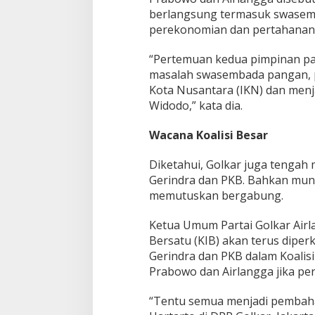
a
berlangsung termasuk swase
d
perekonomian dan pertahanan 
a
P
“Pertemuan kedua pimpinan part
a
masalah swasembada pangan,
n
g
Kota Nusantara (IKN) dan men
a
Widodo,” kata dia.
n
?
Wacana Koalisi Besar
Diketahui, Golkar juga tengah
Gerindra dan PKB. Bahkan mun
memutuskan bergabung.
Ketua Umum Partai Golkar Airl
Bersatu (KIB) akan terus dipe
Gerindra dan PKB dalam Koalis
Prabowo dan Airlangga jika per
“Tentu semua menjadi pembahasa