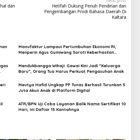
Next post
ahal dan
Hetifah Dukung Penuh Pendirian dan
Pengembangan Prodi Bahasa Daerah Di
Kaltara
anan
Manufaktur Lampaui Pertumbuhan Ekonomi RI,
Menperin Agus Gumiwang Soroti Keberhasilan
Industrialisasi
igas
Mendukbangga Wihaji: Gawai Kini Jadi “Keluarga
Baru”, Orang Tua Harus Perkuat Pengasuhan Anak
eri
Meutya Hafid Ungkap PP Tunas Berhasil Turunkan 5
Juta Akun Anak di Platform Digital
il
ATR/BPN Uji Coba Layanan Balik Nama Sertifikat 10
Hari, Ini Daftar 15 Kantahnya