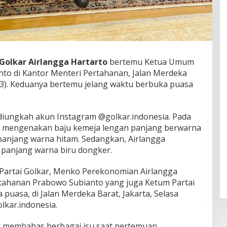
Golkar
Airlangga Hartarto
bertemu Ketua Umum
nto di Kantor Menteri Pertahanan, Jalan Merdeka
023). Keduanya bertemu jelang waktu berbuka puasa
ungkah akun Instagram @golkar.indonesia. Pada
wo mengenakan baju kemeja lengan panjang berwarna
anjang warna hitam. Sedangkan, Airlangga
 panjang warna biru dongker.
Partai Golkar, Menko Perekonomian Airlangga
rtahanan Prabowo Subianto yang juga Ketum Partai
puasa, di Jalan Merdeka Barat, Jakarta, Selasa
olkar.indonesia.
t membahas berbagai isu saat pertemuan