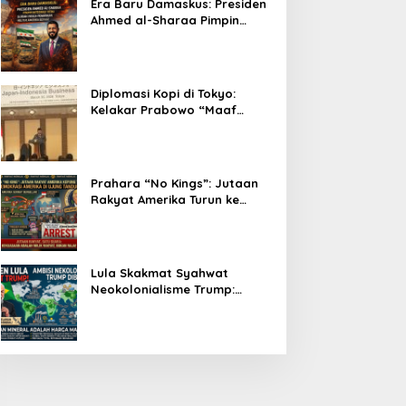
Era Baru Damaskus: Presiden
Ahmed al-Sharaa Pimpin
Integrasi Total Suriah Pasca-
Penarikan Militer Amerika
Serikat
Diplomasi Kopi di Tokyo:
Kelakar Prabowo “Maaf
Presiden Lula, Kopi Saya
Lebih Enak!” Guncang Forum
Bisnis Jepang
Prahara “No Kings”: Jutaan
Rakyat Amerika Turun ke
Jalan, Donald Trump dalam
Kepungan Protes Global!
Lula Skakmat Syahwat
Neokolonialisme Trump:
Perlawanan Total Global
South Terhadap Penjajahan
Gaya Baru