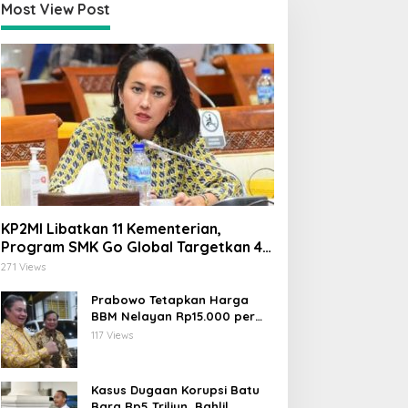
Most View Post
KP2MI Libatkan 11 Kementerian,
Program SMK Go Global Targetkan 40
Ribu Peserta Tahun Ini
271 Views
Prabowo Tetapkan Harga
BBM Nelayan Rp15.000 per
Liter, Berlaku untuk Kapal 30-
117 Views
200 GT
Kasus Dugaan Korupsi Batu
Bara Rp5 Triliun, Bahlil