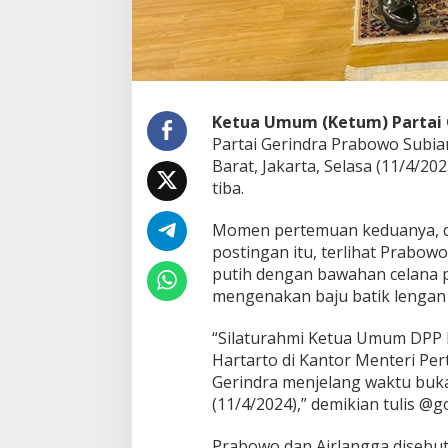
B
e
n
a
r
k
Ketua Umum (Ketum) Partai 
a
h
Partai Gerindra Prabowo Subia
H
Barat, Jakarta, Selasa (11/4/2
a
tiba.
n
y
Momen pertemuan keduanya, di
a
B
postingan itu, terlihat Prabo
a
putih dengan bawahan celana p
h
mengenakan baju batik lengan
a
s
“Silaturahmi Ketua Umum DPP 
S
w
Hartarto di Kantor Menteri Pe
a
Gerindra menjelang waktu buka 
s
(11/4/2024),” demikian tulis @g
e
m
Prabowo dan Airlangga disebu
b