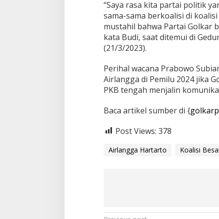
“Saya rasa kita partai politik
sama-sama berkoalisi di koalis
mustahil bahwa Partai Golkar 
kata Budi, saat ditemui di Gedu
(21/3/2023).
Perihal wacana Prabowo Subian
Airlangga di Pemilu 2024 jika G
PKB tengah menjalin komunikasi
Baca artikel sumber di {
golkarp
Post Views:
378
Airlangga Hartarto
Koalisi Besa