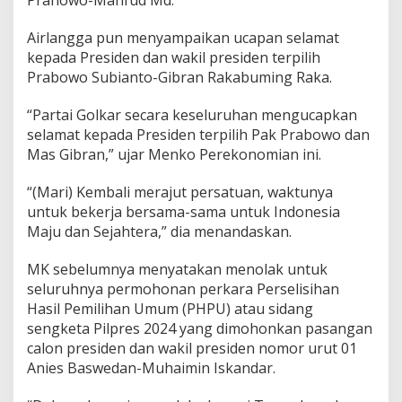
Pranowo-Mahfud Md.
l
a
Airlangga pun menyampaikan ucapan selamat
m
kepada Presiden dan wakil presiden terpilih
a
t
Prabowo Subianto-Gibran Rakabuming Raka.
U
n
“Partai Golkar secara keseluruhan mengucapkan
t
selamat kepada Presiden terpilih Pak Prabowo dan
u
Mas Gibran,” ujar Menko Perekonomian ini.
k
P
r
“(Mari) Kembali merajut persatuan, waktunya
a
untuk bekerja bersama-sama untuk Indonesia
b
Maju dan Sejahtera,” dia menandaskan.
o
w
o
MK sebelumnya menyatakan menolak untuk
-
seluruhnya permohonan perkara Perselisihan
G
Hasil Pemilihan Umum (PHPU) atau sidang
i
sengketa Pilpres 2024 yang dimohonkan pasangan
b
calon presiden dan wakil presiden nomor urut 01
r
a
Anies Baswedan-Muhaimin Iskandar.
n
d