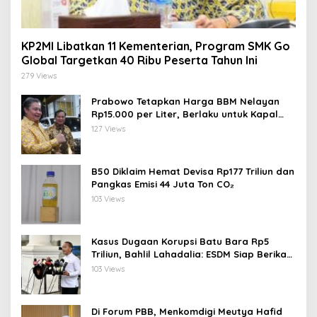
KP2MI Libatkan 11 Kementerian, Program SMK Go
Global Targetkan 40 Ribu Peserta Tahun Ini
279 Views
Prabowo Tetapkan Harga BBM Nelayan
Rp15.000 per Liter, Berlaku untuk Kapal
30-200 GT
127 Views
B50 Diklaim Hemat Devisa Rp177 Triliun dan
Pangkas Emisi 44 Juta Ton CO₂
103 Views
Kasus Dugaan Korupsi Batu Bara Rp5
Triliun, Bahlil Lahadalia: ESDM Siap Berikan
Data
103 Views
Di Forum PBB, Menkomdigi Meutya Hafid