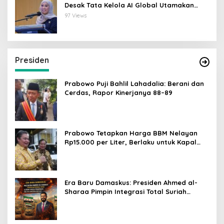
Desak Tata Kelola AI Global Utamakan
Perlindungan Anak
97 Views
Presiden
Prabowo Puji Bahlil Lahadalia: Berani dan
Cerdas, Rapor Kinerjanya 88–89
Prabowo Tetapkan Harga BBM Nelayan
Rp15.000 per Liter, Berlaku untuk Kapal
30-200 GT
Era Baru Damaskus: Presiden Ahmed al-
Sharaa Pimpin Integrasi Total Suriah
Pasca-Penarikan Militer Amerika Serikat