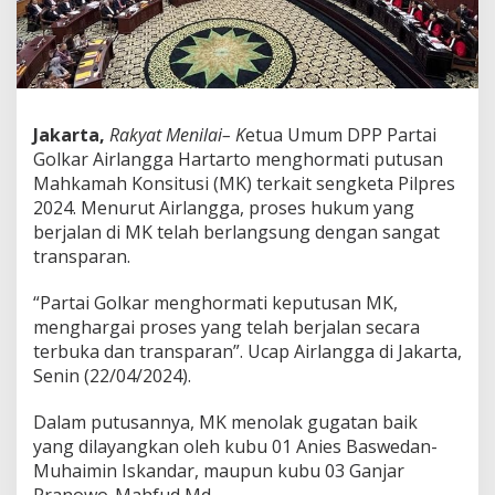
P
a
r
t
a
i
G
Jakarta,
Rakyat Menilai– K
etua Umum DPP Partai
o
Golkar Airlangga Hartarto menghormati putusan
l
Mahkamah Konsitusi (MK) terkait sengketa Pilpres
k
2024. Menurut Airlangga, proses hukum yang
a
r
berjalan di MK telah berlangsung dengan sangat
M
transparan.
e
n
“Partai Golkar menghormati keputusan MK,
g
menghargai proses yang telah berjalan secara
u
c
terbuka dan transparan”. Ucap Airlangga di Jakarta,
a
Senin (22/04/2024).
p
k
Dalam putusannya, MK menolak gugatan baik
a
yang dilayangkan oleh kubu 01 Anies Baswedan-
n
S
Muhaimin Iskandar, maupun kubu 03 Ganjar
e