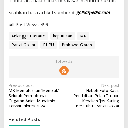
1 putaran adalah tidak beralasan menurut hukum.
Silahkan baca artikel sumber di
golkarpedia.com
Post Views:
399
Airlangga Hartarto
keputusan
MK
Partai Golkar
PHPU
Prabowo-Gibran
Follow Us
P
Previous post
Next post
MK Memutuskan ‘Menolak’
Heboh Foto Kadis
o
Seluruh Permohonan
Pendidikan Pulau Taliabu
s
Gugatan Anies-Muhaimin
Kenakan ‘Jas Kuning’
Terkait Pilpres 2024
Beratribut Partai Golkar
t
n
Related Posts
a