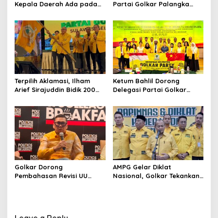
Kepala Daerah Ada pada
Partai Golkar Palangka
Mahalnya Biaya Politik
Raya, Targetkan Partai
Pilkada
Semakin Solid dan
Dipercaya Rakyat
Terpilih Aklamasi, Ilham
Ketum Bahlil Dorong
Arief Sirajuddin Bidik 200
Delegasi Partai Golkar
Kursi Golkar di Sulsel pada
Pimpinan Ali Mochtar
Pemilu 2029
Ngabalin Belajar Hilirisasi
Hingga Industrialisasi dari
China
Golkar Dorong
AMPG Gelar Diklat
Pembahasan Revisi UU
Nasional, Golkar Tekankan
Pemilu Segera Dimulai,
Kader Muda Siap Hadapi
Kajian Putusan MK Sudah
Tantangan Zaman
Tuntas