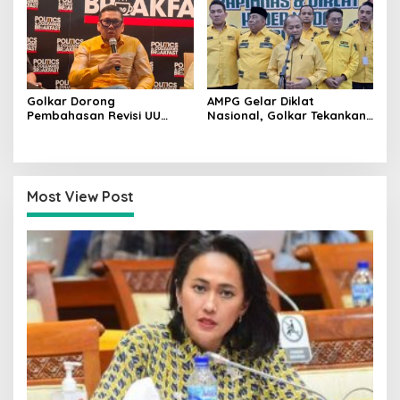
China
Golkar Dorong
AMPG Gelar Diklat
Pembahasan Revisi UU
Nasional, Golkar Tekankan
Pemilu Segera Dimulai,
Kader Muda Siap Hadapi
Kajian Putusan MK Sudah
Tantangan Zaman
Tuntas
Most View Post