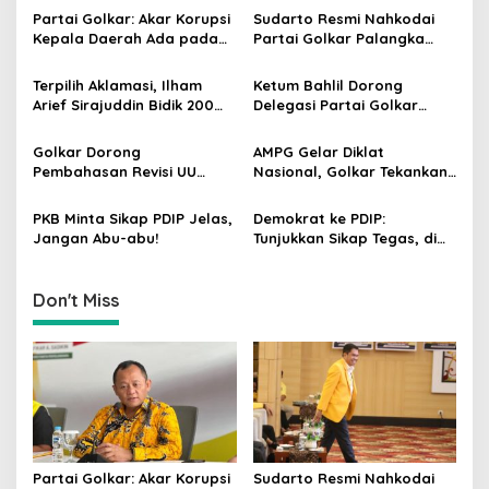
v
Partai Golkar: Akar Korupsi
Sudarto Resmi Nahkodai
Kepala Daerah Ada pada
Partai Golkar Palangka
i
Mahalnya Biaya Politik
Raya, Targetkan Partai
g
Pilkada
Semakin Solid dan
Terpilih Aklamasi, Ilham
Ketum Bahlil Dorong
Dipercaya Rakyat
Arief Sirajuddin Bidik 200
Delegasi Partai Golkar
a
Kursi Golkar di Sulsel pada
Pimpinan Ali Mochtar
t
Pemilu 2029
Ngabalin Belajar Hilirisasi
Golkar Dorong
AMPG Gelar Diklat
Hingga Industrialisasi dari
i
Pembahasan Revisi UU
Nasional, Golkar Tekankan
China
Pemilu Segera Dimulai,
Kader Muda Siap Hadapi
o
Kajian Putusan MK Sudah
Tantangan Zaman
PKB Minta Sikap PDIP Jelas,
Demokrat ke PDIP:
n
Tuntas
Jangan Abu-abu!
Tunjukkan Sikap Tegas, di
Luar atau Dalam
Pemerintah
Don't Miss
Partai Golkar: Akar Korupsi
Sudarto Resmi Nahkodai