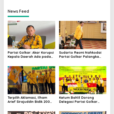
News Feed
Partai Golkar: Akar Korupsi
Sudarto Resmi Nahkodai
Kepala Daerah Ada pada
Partai Golkar Palangka
Mahalnya Biaya Politik
Raya, Targetkan Partai
Pilkada
Semakin Solid dan
Dipercaya Rakyat
Terpilih Aklamasi, Ilham
Ketum Bahlil Dorong
Arief Sirajuddin Bidik 200
Delegasi Partai Golkar
Kursi Golkar di Sulsel pada
Pimpinan Ali Mochtar
Pemilu 2029
Ngabalin Belajar Hilirisasi
Hingga Industrialisasi dari