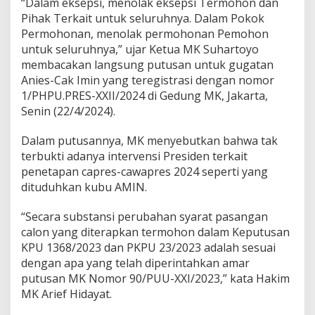
“Dalam eksepsi, menolak eksepsi Termohon dan
a
Pihak Terkait untuk seluruhnya. Dalam Pokok
n
Permohonan, menolak permohonan Pemohon
M
e
untuk seluruhnya,” ujar Ketua MK Suhartoyo
n
membacakan langsung putusan untuk gugatan
g
Anies-Cak Imin yang teregistrasi dengan nomor
a
1/PHPU.PRES-XXII/2024 di Gedung MK, Jakarta,
j
a
Senin (22/4/2024).
k
B
Dalam putusannya, MK menyebutkan bahwa tak
e
terbukti adanya intervensi Presiden terkait
r
penetapan capres-cawapres 2024 seperti yang
s
a
dituduhkan kubu AMIN.
t
u
“Secara substansi perubahan syarat pasangan
K
calon yang diterapkan termohon dalam Keputusan
e
KPU 1368/2023 dan PKPU 23/2023 adalah sesuai
m
b
dengan apa yang telah diperintahkan amar
a
putusan MK Nomor 90/PUU-XXI/2023,” kata Hakim
l
MK Arief Hidayat.
i