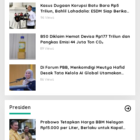
Kasus Dugaan Korupsi Batu Bara Rp5
Triliun, Bahlil Lahadalia: ESDM Siap Berikan
Data
96 Views
B50 Diklaim Hemat Devisa Rp177 Triliun dan
Pangkas Emisi 44 Juta Ton CO₂
89 Views
Di Forum PBB, Menkomdigi Meutya Hafid
Desak Tata Kelola AI Global Utamakan
Perlindungan Anak
86 Views
Presiden
Prabowo Tetapkan Harga BBM Nelayan
Rp15.000 per Liter, Berlaku untuk Kapal
30-200 GT