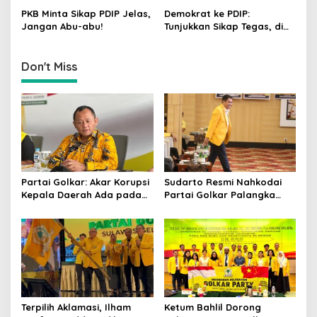
n
Kajian Putusan MK Sudah
Tantangan Zaman
PKB Minta Sikap PDIP Jelas,
Demokrat ke PDIP:
Tuntas
Jangan Abu-abu!
Tunjukkan Sikap Tegas, di
Luar atau Dalam
Pemerintah
Don't Miss
Partai Golkar: Akar Korupsi
Sudarto Resmi Nahkodai
Kepala Daerah Ada pada
Partai Golkar Palangka
Mahalnya Biaya Politik
Raya, Targetkan Partai
Pilkada
Semakin Solid dan
Dipercaya Rakyat
Terpilih Aklamasi, Ilham
Ketum Bahlil Dorong