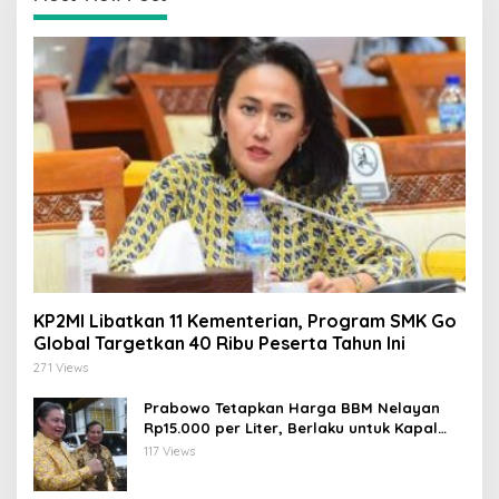
KP2MI Libatkan 11 Kementerian, Program SMK Go
Global Targetkan 40 Ribu Peserta Tahun Ini
271 Views
Prabowo Tetapkan Harga BBM Nelayan
Rp15.000 per Liter, Berlaku untuk Kapal
30-200 GT
117 Views