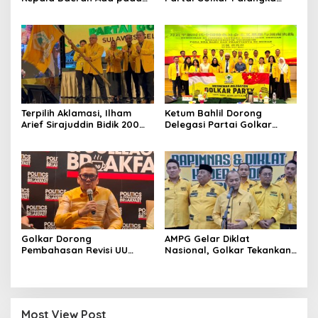
Mahalnya Biaya Politik
Raya, Targetkan Partai
Pilkada
Semakin Solid dan
Dipercaya Rakyat
Terpilih Aklamasi, Ilham
Ketum Bahlil Dorong
Arief Sirajuddin Bidik 200
Delegasi Partai Golkar
Kursi Golkar di Sulsel pada
Pimpinan Ali Mochtar
Pemilu 2029
Ngabalin Belajar Hilirisasi
Hingga Industrialisasi dari
China
Golkar Dorong
AMPG Gelar Diklat
Pembahasan Revisi UU
Nasional, Golkar Tekankan
Pemilu Segera Dimulai,
Kader Muda Siap Hadapi
Kajian Putusan MK Sudah
Tantangan Zaman
Tuntas
Most View Post