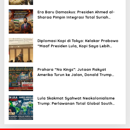
Era Baru Damaskus: Presiden Ahmed al-
Sharaa Pimpin Integrasi Total Suriah
Pasca-Penarikan Militer Amerika Serikat
Diplomasi Kopi di Tokyo: Kelakar Prabowo
“Maaf Presiden Lula, Kopi Saya Lebih
Enak!” Guncang Forum Bisnis Jepang
Prahara “No Kings”: Jutaan Rakyat
Amerika Turun ke Jalan, Donald Trump
dalam Kepungan Protes Global!
Lula Skakmat Syahwat Neokolonialisme
Trump: Perlawanan Total Global South
Terhadap Penjajahan Gaya Baru