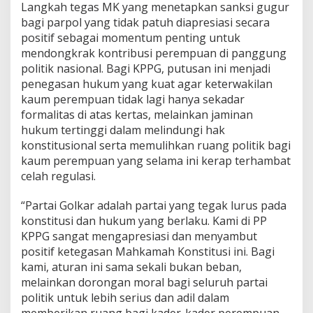
Langkah tegas MK yang menetapkan sanksi gugur
f
P
bagi parpol yang tidak patuh diapresiasi secara
u
positif sebagai momentum penting untuk
t
mendongkrak kontribusi perempuan di panggung
u
politik nasional. Bagi KPPG, putusan ini menjadi
s
penegasan hukum yang kuat agar keterwakilan
a
n
kaum perempuan tidak lagi hanya sekadar
M
formalitas di atas kertas, melainkan jaminan
K
hukum tertinggi dalam melindungi hak
S
konstitusional serta memulihkan ruang politik bagi
o
a
kaum perempuan yang selama ini kerap terhambat
l
celah regulasi.
K
u
“Partai Golkar adalah partai yang tegak lurus pada
o
konstitusi dan hukum yang berlaku. Kami di PP
t
a
KPPG sangat mengapresiasi dan menyambut
K
positif ketegasan Mahkamah Konstitusi ini. Bagi
e
kami, aturan ini sama sekali bukan beban,
t
melainkan dorongan moral bagi seluruh partai
e
politik untuk lebih serius dan adil dalam
r
w
memberikan ruang bagi kader-kader perempuan