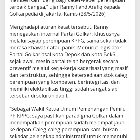
a
terbaik bangsa,” ujar Ranny Fahd Arafiq kepada
k
Golkarpedia di Jakarta, Kamis (28/5/2026).
i
l
Menghadapi aturan ketat tersebut, Ranny
a
n
menegaskan internal Partai Golkar, khususnya
C
melalui sayap perempuan KPPG, sama sekali tidak
a
merasa khawatir atau panik. Menurut legislator
l
Partai Golkar asal Kota Depok dan Kota BekSi,
e
g
sejak awal, mesin partai telah bergerak secara
P
preventif melalui kerja-kerja kaderisasi yang masif
e
dan terstruktur, sehingga ketersediaan stok caleg
r
perempuan yang kompeten, berintegritas, dan
e
memiliki elektabilitas tinggi sudah sangat siap
m
p
tersebar di seluruh dapil.
u
a
“Sebagai Wakil Ketua Umum Pemenangan Pemilu
n
PP KPPG, saya pastikan paradigma Golkar dalam
menempatkan perempuan sudah melompat jauh
ke depan. Caleg-caleg perempuan kami bukan
sekadar pelengkap administratif untuk memenuhi