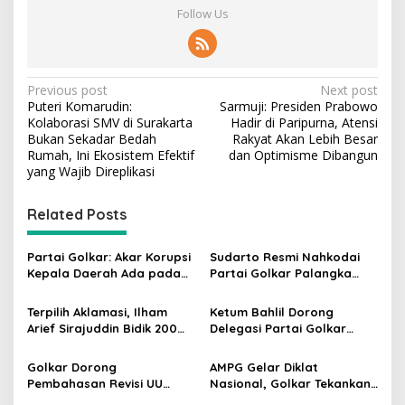
Follow Us
P
Previous post
Next post
Puteri Komarudin:
Sarmuji: Presiden Prabowo
o
Kolaborasi SMV di Surakarta
Hadir di Paripurna, Atensi
s
Bukan Sekadar Bedah
Rakyat Akan Lebih Besar
Rumah, Ini Ekosistem Efektif
dan Optimisme Dibangun
t
yang Wajib Direplikasi
n
Related Posts
a
v
Partai Golkar: Akar Korupsi
Sudarto Resmi Nahkodai
i
Kepala Daerah Ada pada
Partai Golkar Palangka
g
Mahalnya Biaya Politik
Raya, Targetkan Partai
Pilkada
Semakin Solid dan
Terpilih Aklamasi, Ilham
Ketum Bahlil Dorong
a
Dipercaya Rakyat
Arief Sirajuddin Bidik 200
Delegasi Partai Golkar
t
Kursi Golkar di Sulsel pada
Pimpinan Ali Mochtar
Pemilu 2029
Ngabalin Belajar Hilirisasi
i
Golkar Dorong
AMPG Gelar Diklat
Hingga Industrialisasi dari
Pembahasan Revisi UU
Nasional, Golkar Tekankan
o
China
Pemilu Segera Dimulai,
Kader Muda Siap Hadapi