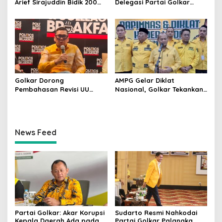
Arief Sirajuddin Bidik 200
Delegasi Partai Golkar
Kursi Golkar di Sulsel pada
Pimpinan Ali Mochtar
Pemilu 2029
Ngabalin Belajar Hilirisasi
Hingga Industrialisasi dari
China
Golkar Dorong
AMPG Gelar Diklat
Pembahasan Revisi UU
Nasional, Golkar Tekankan
Pemilu Segera Dimulai,
Kader Muda Siap Hadapi
Kajian Putusan MK Sudah
Tantangan Zaman
Tuntas
News Feed
Partai Golkar: Akar Korupsi
Sudarto Resmi Nahkodai
Kepala Daerah Ada pada
Partai Golkar Palangka