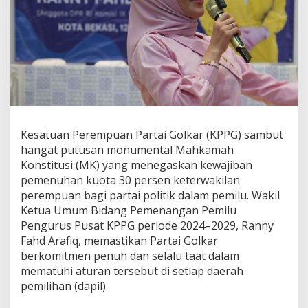
a
i
G
o
l
k
a
r
,
K
P
Kesatuan Perempuan Partai Golkar (KPPG) sambut
P
hangat putusan monumental Mahkamah
G
Konstitusi (MK) yang menegaskan kewajiban
S
pemenuhan kuota 30 persen keterwakilan
a
m
perempuan bagi partai politik dalam pemilu. Wakil
b
Ketua Umum Bidang Pemenangan Pemilu
u
Pengurus Pusat KPPG periode 2024–2029, Ranny
t
Fahd Arafiq, memastikan Partai Golkar
P
o
berkomitmen penuh dan selalu taat dalam
s
mematuhi aturan tersebut di setiap daerah
i
pemilihan (dapil).
t
i